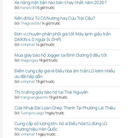
Xe nâng mặt bàn nào bán chạy nhất năm 2026?
Bởi
hanatc89
6 giờ trước
Nên đi Núi Tứ Cô Nương hay Cửu Trại Câu?
Bởi
ThegioieSIM
14 giờ trước
Đơn vị chuyên phân phối giá tốt Máy lạnh giấu trần
DAIKIN 4.0 ngựa (4.0HP)
Bởi
vinhphat
14 giờ trước
Mua giày bảo hộ Jogger tại Bình Dương ở đâu tốt
Bởi
thegioigay
18 giờ trước
Điểm cung cấp giá rẻ Điều hòa âm trần LG kèm nhiều
ưu đãi hấp dẫn
Bởi
vinhphat
19 giờ trước
Thị trường giày bảo hộ tại Thái Nguyên
Bởi
trangvangbaoho
19 giờ trước
Cửa Nhựa Đài Loan Ghép Thanh Tại Phường Lái Thiêu
Bởi
Tuongvicuago
1 ngày trước
Cung cấp số lượng lớn, bỏ sỉ Điều hòa tủ đứng LG
thương hiệu Hàn Quốc
Bởi
vinhphat
1 ngày trước