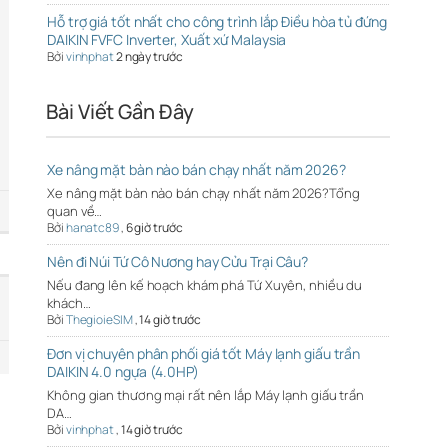
Hỗ trợ giá tốt nhất cho công trình lắp Điều hòa tủ đứng
DAIKIN FVFC Inverter, Xuất xứ Malaysia
Bởi
vinhphat
2 ngày trước
Bài Viết Gần Đây
Xe nâng mặt bàn nào bán chạy nhất năm 2026?
Xe nâng mặt bàn nào bán chạy nhất năm 2026?Tổng
quan về…
Bởi
hanatc89
,
6 giờ trước
Nên đi Núi Tứ Cô Nương hay Cửu Trại Câu?
Nếu đang lên kế hoạch khám phá Tứ Xuyên, nhiều du
khách…
Bởi
ThegioieSIM
,
14 giờ trước
Đơn vị chuyên phân phối giá tốt Máy lạnh giấu trần
DAIKIN 4.0 ngựa (4.0HP)
Không gian thương mại rất nên lắp Máy lạnh giấu trần
DA…
Bởi
vinhphat
,
14 giờ trước