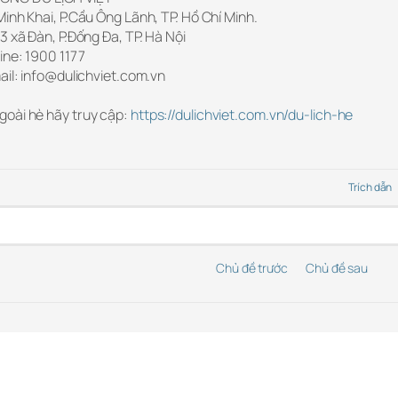
inh Khai, P.Cầu Ông Lãnh, TP. Hồ Chí Minh.
3 xã Đàn, P.Đống Đa, TP. Hà Nội
ine: 1900 1177
ail: info@dulichviet.com.vn
goài hè hãy truy cập:
https://dulichviet.com.vn/du-lich-he
Trích dẫn
Chủ đề trước
Chủ đề sau