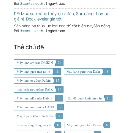
Bởi
thaontasieuthi
,
1 ngày trước
RE: Mua sàn nâng thủy lực ở đâu, Sàn nâng thủy lực
giá rẻ, Dock leveler giá tốt
Sàn nâng hạ thủy lực loại nào thì tốt hiện naySàn nâng …
Bởi
thaontasieuthi
,
1 ngày trước
Thẻ chủ đề
Máy lạnh âm trần DAIKIN
24
Máy lạnh giấu trần nối ố
18
Máy lạnh giấu trần Daiki
18
Máy lạnh tủ đứng Daikin
15
máy lạnh treo tường DAIK
14
Máy lạnh giấu trần Daikin
11
lắp đặt máy lạnh âm trần
10
Máy lạnh treo tường DAIKI
9
Máy Lạnh Giấu Trần Toshi
8
thi công ống đồng máy lạ
8
Máy lạnh giấu trần Panas
6