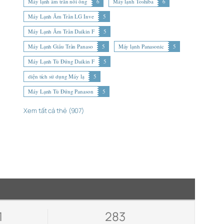
Máy lạnh âm trần nối ống
6
Máy lạnh Toshiba
6
Máy Lạnh Âm Trần LG Inve
5
Máy Lạnh Âm Trần Daikin F
5
Máy Lạnh Giấu Trần Panaso
5
Máy lạnh Panasonic
5
Máy Lạnh Tủ Đứng Daikin F
5
diện tích sử dụng Máy lạ
5
Máy Lạnh Tủ Đứng Panason
5
Xem tất cả thẻ (907)
1
283