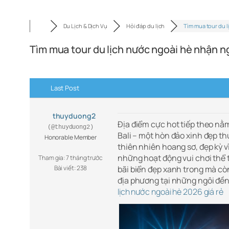
Du Lịch & Dịch Vụ
Hỏi đáp du lịch
Tìm mua tour du l
Tìm mua tour du lịch nước ngoài hè nhận ng
Last Post
thuyduong2
Địa điểm cực hot tiếp theo n
(@thuyduong2)
Bali – một hòn đảo xinh đẹp t
Honorable Member
thiên nhiên hoang sơ, đẹp kỳ v
những hoạt động vui chơi thể t
Tham gia: 7 tháng trước
Bài viết: 238
bãi biển đẹp xanh trong mà cò
địa phương tại những ngôi đền
lịch nước ngoài hè 2026 giá rẻ