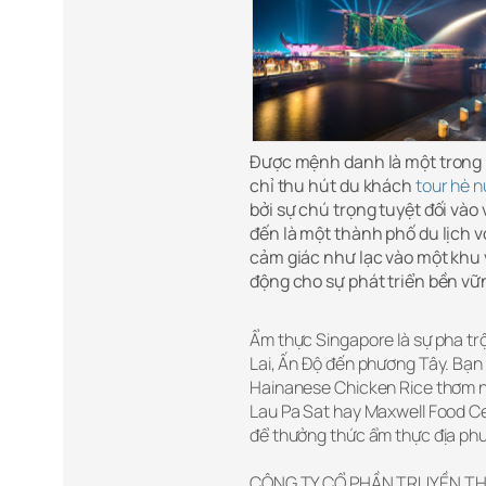
Được mệnh danh là một trong 
chỉ thu hút du khách
tour hè 
bởi sự chú trọng tuyệt đối vào
đến là một thành phố du lịch
cảm giác như lạc vào một khu 
động cho sự phát triển bền vữ
Ẩm thực Singapore là sự pha tr
Lai, Ấn Độ đến phương Tây. Bạn 
Hainanese Chicken Rice thơm n
Lau Pa Sat hay Maxwell Food Ce
để thưởng thức ẩm thực địa phư
CÔNG TY CỔ PHẦN TRUYỀN TH