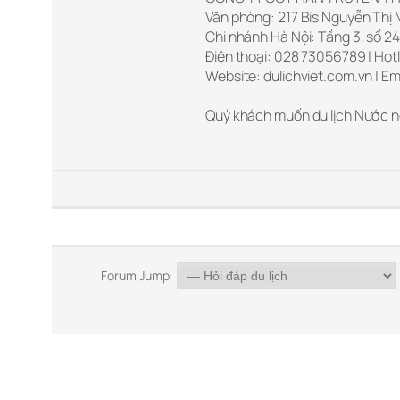
Văn phòng: 217 Bis Nguyễn Thị M
Chi nhánh Hà Nội: Tầng 3, số 24
Điện thoại: 028 73056789 | Hotl
Website: dulichviet.com.vn | Em
Quý khách muốn du lịch Nước n
Forum Jump: