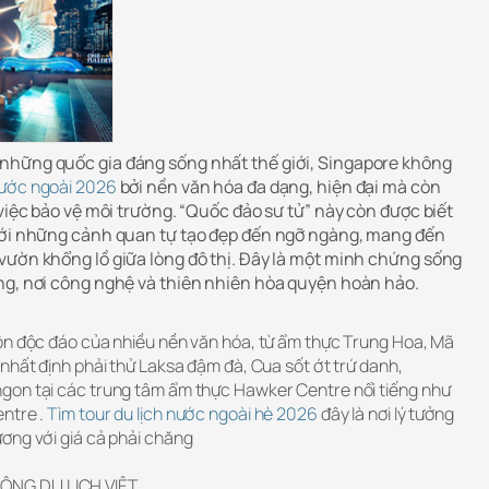
những quốc gia đáng sống nhất thế giới, Singapore không
nước ngoài 2026
bởi nền văn hóa đa dạng, hiện đại mà còn
 việc bảo vệ môi trường. “Quốc đảo sư tử” này còn được biết
 với những cảnh quan tự tạo đẹp đến ngỡ ngàng, mang đến
vườn khổng lồ giữa lòng đô thị. Đây là một minh chứng sống
ng, nơi công nghệ và thiên nhiên hòa quyện hoàn hảo.
ộn độc đáo của nhiều nền văn hóa, từ ẩm thực Trung Hoa, Mã
nhất định phải thử Laksa đậm đà, Cua sốt ớt trứ danh,
gon tại các trung tâm ẩm thực Hawker Centre nổi tiếng như
ntre .
Tìm tour du lịch nước ngoài hè 2026
đây là nơi lý tưởng
ơng với giá cả phải chăng
ÔNG DU LỊCH VIỆT