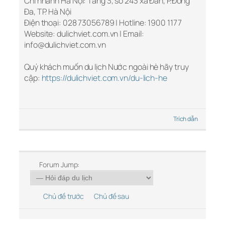
Chi nhánh Hà Nội: Tầng 3, số 243 xã Đàn, P.Đống
Đa, TP. Hà Nội
Điện thoại: 028 73056789 | Hotline: 1900 1177
Website: dulichviet.com.vn | Email:
info@dulichviet.com.vn
Quý khách muốn du lịch Nước ngoài hè hãy truy
cập:
https://dulichviet.com.vn/du-lich-he
Trích dẫn
Forum Jump:
Chủ đề trước
Chủ đề sau