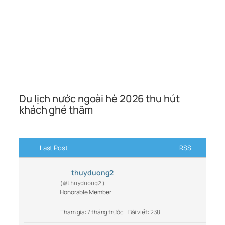
Du lịch nước ngoài hè 2026 thu hút
khách ghé thăm
Last Post
RSS
thuyduong2
(@thuyduong2)
Honorable Member
Tham gia: 7 tháng trước
Bài viết: 238