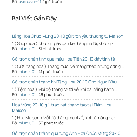
Bởi
uyenuyen01
2 giờ trước
Bài Viết Gần Đây
Lẵng Hoa Chúc Mừng 20-10 gửi trọn yêu thương từ Maison
" ( Shop hoa ) Những ngày gần kề tháng mười, không khí …
Bởi
miumiu01
,
31 phút trước
Gói trọn chân tình qua mẫu Hoa Tiền 20-10 đầy tinh tế
" ( Cửa hàng hoa ) Tháng mười về mang theo những cơn gi…
Bởi
miumiu01
,
41 phút trước
Gói trọn chân thành khi Tặng Hoa 20-10 Cho Người Yêu
" ( Tiệm hoa ) Mỗi độ tháng Mười về, khi cái nắng hanh …
Bởi
miumiu01
,
48 phút trước
Hoa Mừng 20-10 gửi trao nét thanh tao tại Tiệm Hoa
Maison
" ( Hoa Maison ) Mỗi độ tháng mười về, khi cái nắng han…
Bởi
miumiu01
,
56 phút trước
Gói trọn chân thành qua từng Ảnh Hoa Chúc Mừng 20-10