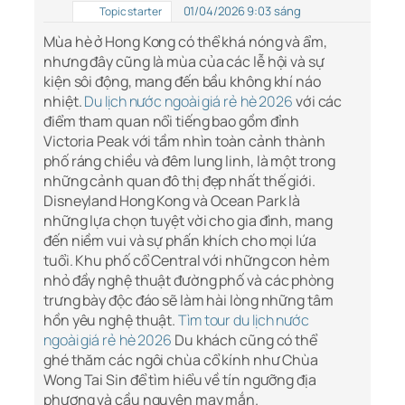
01/04/2026 9:03 sáng
Topic starter
Mùa hè ở Hong Kong có thể khá nóng và ẩm,
nhưng đây cũng là mùa của các lễ hội và sự
kiện sôi động, mang đến bầu không khí náo
nhiệt.
Du lịch nước ngoài giá rẻ hè 2026
với các
điểm tham quan nổi tiếng bao gồm đỉnh
Victoria Peak với tầm nhìn toàn cảnh thành
phố ráng chiều và đêm lung linh, là một trong
những cảnh quan đô thị đẹp nhất thế giới.
Disneyland Hong Kong và Ocean Park là
những lựa chọn tuyệt vời cho gia đình, mang
đến niềm vui và sự phấn khích cho mọi lứa
tuổi. Khu phố cổ Central với những con hẻm
nhỏ đầy nghệ thuật đường phố và các phòng
trưng bày độc đáo sẽ làm hài lòng những tâm
hồn yêu nghệ thuật.
Tìm tour du lịch nước
ngoài giá rẻ hè 2026
Du khách cũng có thể
ghé thăm các ngôi chùa cổ kính như Chùa
Wong Tai Sin để tìm hiểu về tín ngưỡng địa
phương và cầu nguyện may mắn.