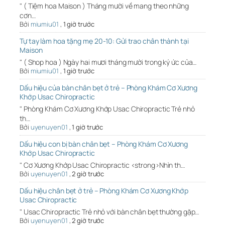
" ( Tiệm hoa Maison ) Tháng mười về mang theo những
cơn…
Bởi
miumiu01
,
1 giờ trước
Tự tay làm hoa tặng mẹ 20-10: Gửi trao chân thành tại
Maison
" ( Shop hoa ) Ngày hai mươi tháng mười trong ký ức của…
Bởi
miumiu01
,
1 giờ trước
Dấu hiệu của bàn chân bẹt ở trẻ – Phòng Khám Cơ Xương
Khớp Usac Chiropractic
" Phòng Khám Cơ Xương Khớp Usac Chiropractic Trẻ nhỏ
th…
Bởi
uyenuyen01
,
1 giờ trước
Dấu hiệu con bị bàn chân bẹt – Phòng Khám Cơ Xương
Khớp Usac Chiropractic
" Cơ Xương Khớp Usac Chiropractic <strong>Nhìn th…
Bởi
uyenuyen01
,
2 giờ trước
Dấu hiệu chân bẹt ở trẻ – Phòng Khám Cơ Xương Khớp
Usac Chiropractic
" Usac Chiropractic Trẻ nhỏ với bàn chân bẹt thường gặp…
Bởi
uyenuyen01
,
2 giờ trước