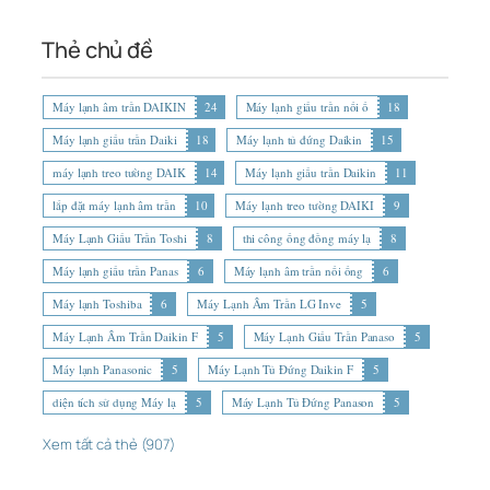
Thẻ chủ đề
Máy lạnh âm trần DAIKIN
24
Máy lạnh giấu trần nối ố
18
Máy lạnh giấu trần Daiki
18
Máy lạnh tủ đứng Daikin
15
máy lạnh treo tường DAIK
14
Máy lạnh giấu trần Daikin
11
lắp đặt máy lạnh âm trần
10
Máy lạnh treo tường DAIKI
9
Máy Lạnh Giấu Trần Toshi
8
thi công ống đồng máy lạ
8
Máy lạnh giấu trần Panas
6
Máy lạnh âm trần nối ống
6
Máy lạnh Toshiba
6
Máy Lạnh Âm Trần LG Inve
5
Máy Lạnh Âm Trần Daikin F
5
Máy Lạnh Giấu Trần Panaso
5
Máy lạnh Panasonic
5
Máy Lạnh Tủ Đứng Daikin F
5
diện tích sử dụng Máy lạ
5
Máy Lạnh Tủ Đứng Panason
5
Xem tất cả thẻ (907)