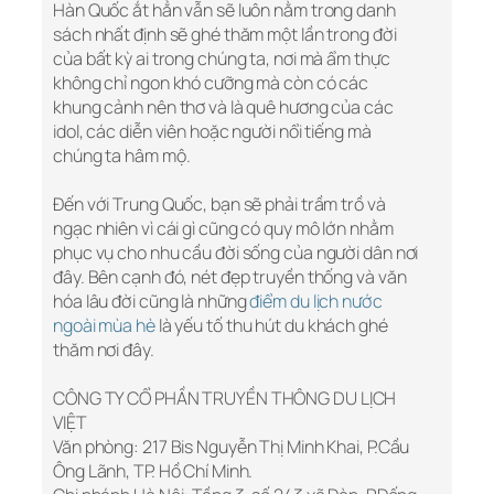
Hàn Quốc ắt hẳn vẫn sẽ luôn nằm trong danh
sách nhất định sẽ ghé thăm một lần trong đời
của bất kỳ ai trong chúng ta, nơi mà ẩm thực
không chỉ ngon khó cưỡng mà còn có các
khung cảnh nên thơ và là quê hương của các
idol, các diễn viên hoặc người nổi tiếng mà
chúng ta hâm mộ.
Đến với Trung Quốc, bạn sẽ phải trầm trồ và
ngạc nhiên vì cái gì cũng có quy mô lớn nhằm
phục vụ cho nhu cầu đời sống của người dân nơi
đây. Bên cạnh đó, nét đẹp truyền thống và văn
hóa lâu đời cũng là những
điểm du lịch nước
ngoài mùa hè
là yếu tố thu hút du khách ghé
thăm nơi đây.
CÔNG TY CỔ PHẦN TRUYỀN THÔNG DU LỊCH
VIỆT
Văn phòng: 217 Bis Nguyễn Thị Minh Khai, P.Cầu
Ông Lãnh, TP. Hồ Chí Minh.