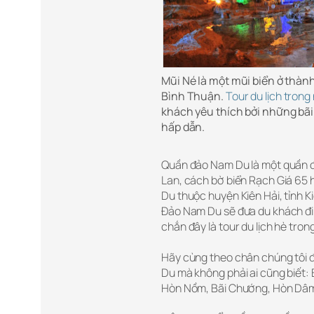
Mũi Né là một mũi biển ở thành
Bình Thuận.
Tour du lịch tron
khách yêu thích bởi những bã
hấp dẫn.
Quần đảo Nam Du là một quần đ
Lan, cách bờ biển Rạch Giá 65 
Du thuộc huyện Kiên Hải, tỉnh K
Đảo Nam Du sẽ đưa du khách đi 
chắn đây là tour du lịch hè tron
Hãy cùng theo chân chúng tôi 
Du mà không phải ai cũng biết:
Hòn Nồm, Bãi Chướng, Hòn Dâm