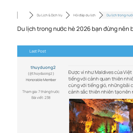
Du Lịch & Dịch Vụ
Hỏi đáp du lịch
Du lịch trong nướ
Du lịch trong nước hè 2026 bạn đừng nên b
Last Post
thuyduong2
Được ví như Maldives của Việ
(@thuyduong2)
tiếng với cảnh quan thiên nhi
Honorable Member
cùng với tiếng gió, những bãi
cảnh sắc thiên nhiên tạo nên
Tham gia: 7 tháng trước
Bài viết: 238