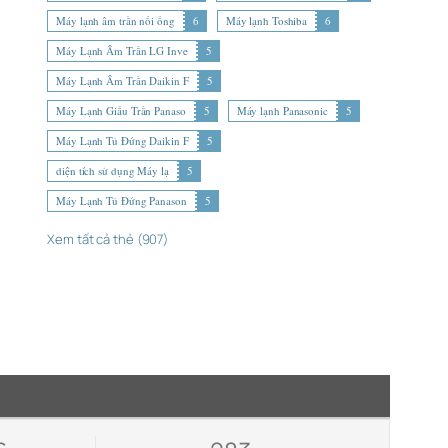
Máy lạnh âm trần nối ống
6
Máy lạnh Toshiba
6
Máy Lạnh Âm Trần LG Inve
5
Máy Lạnh Âm Trần Daikin F
5
Máy Lạnh Giấu Trần Panaso
5
Máy lạnh Panasonic
5
Máy Lạnh Tủ Đứng Daikin F
5
diện tích sử dụng Máy lạ
5
Máy Lạnh Tủ Đứng Panason
5
Xem tất cả thẻ (907)