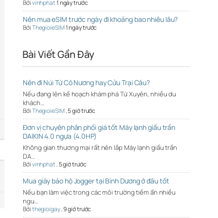
Bởi
vinhphat
1 ngày trước
Nên mua eSIM trước ngày đi khoảng bao nhiêu lâu?
Bởi
ThegioieSIM
1 ngày trước
Bài Viết Gần Đây
Nên đi Núi Tứ Cô Nương hay Cửu Trại Câu?
Nếu đang lên kế hoạch khám phá Tứ Xuyên, nhiều du
khách…
Bởi
ThegioieSIM
,
5 giờ trước
Đơn vị chuyên phân phối giá tốt Máy lạnh giấu trần
DAIKIN 4.0 ngựa (4.0HP)
Không gian thương mại rất nên lắp Máy lạnh giấu trần
DA…
Bởi
vinhphat
,
5 giờ trước
Mua giày bảo hộ Jogger tại Bình Dương ở đâu tốt
Nếu bạn làm việc trong các môi trường tiềm ẩn nhiều
ngu…
Bởi
thegioigay
,
9 giờ trước