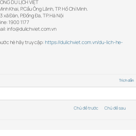
ÔNG DU LỊCH VIỆT
inh Khai, P.Cầu Ông Lãnh, TP. Hồ Chí Minh.
3 xã Đàn, P.Đống Đa, TP. Hà Nội
ine: 1900 1177
ail: info@dulichviet.com.vn
nước hè hãy truy cập:
https://dulichviet.com.vn/du-lich-he-
Trích dẫn
Chủ đề trước
Chủ đề sau