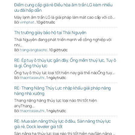
Điểm cung cấp giá rẻ Điều hòa âm trần LG kèm nhiều
ưu đãi hấp dẫn
Máy lạnh âm trần LG là giải pháp làm mát cao cấp với cô…
Bởi
vinhphat
,
10 giờ trước
Thị trường giày bảo hộ tại Thái Nguyên
Thái Nguyên đang phát triển mạnh về công nghiệp với
nhi…
Bởi
trangvangbaoho
,
10 giờ trước
RE: Ép tuy ô thủy lực gần đây, Ống mềm thuỷ lực, Tuy ô
là gì, Ống thủy lực
Ống tuy ô thủy lực loại tốt hiện nay giá thế nàoỐng tuy…
Bởi
thaontasieuthi
,
1 ngày trước
RE: Thang Nâng Thủy Lực nhập khẩu giải pháp nâng
hàng nhà xưởng
Thang nâng hàng thủy lực loại nào thì tốt hiện
anyThang…
Bởi
thaontasieuthi
,
1 ngày trước
RE: Mua sàn nâng thủy lực ở đâu, Sàn nâng thủy lực
giá rẻ, Dock leveler giá tốt
Sàn nâng hạ thủy lực loại nào thì tốt hiện naySàn nâng …