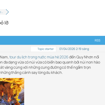
c …
ỏ lỡ
RSS
01/04/2026 2:19 sáng
Topic starter
t Nam,
tour du lịch trong nước mùa hè 2026
đến Quy Nhơn nổi
ên đa dạng vừa có núi vừa có biển bao quanh bởi núi non hào
 cát vàng cùng với những cung đường có thể ngắm trọn
 những thắng cảnh say lòng du khách.