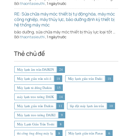
Bởi
thaontasieuthi
,
1 ngày trước
RE: Sửa chữa máy móc thiết bị tự động hóa, máy móc
công nghiệp, máy thủy lực, bảo dưỡng định kỳ thiết bị
hệ thống máy móc
bảo dưỡng, sửa chữa máy móc thiết bị thủy lực loại tốt …
Bởi
thaontasieuthi
,
1 ngày trước
Thẻ chủ đề
Máy lạnh âm trần DAIKIN
24
Máy lạnh giấu trần nối ố
18
Máy lạnh giấu trần Daiki
18
Máy lạnh tủ đứng Daikin
15
máy lạnh treo tường DAIK
14
Máy lạnh giấu trần Daikin
11
lắp đặt máy lạnh âm trần
10
Máy lạnh treo tường DAIKI
9
Máy Lạnh Giấu Trần Toshi
8
thi công ống đồng máy lạ
8
Máy lạnh giấu trần Panas
6