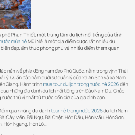
 phố Phan Thiết, một trung tâm du lịch nổi tiếng của tỉnh
g nước mùa hè
Mũi Né là một địa điểm được rất nhiều du
i biển đẹp, ẩm thực phong phú và nhiều điểm tham quan
ảo nằm về phía đông nam đảo Phú Quốc, nằm trong vịnh Thái
hải lý. Quần đảo nằm dưới sự quản lý của xã An Sơn và xã Nam
iên Giang. Hành trình
mua tour du lịch trong nước hè 2026
đến
qua những địa danh du lịch nổi tiếng trên Đảo Nam Du. Chắc
g nước thú vị nhất từ trước đến giờ của gia đình bạn.
điểm qua những địa danh
tour hè trong nước 2026
du lịch Nam
 Bãi Cây Mến, Bãi Ngự, Bãi Chệt, Hòn Dầu, Hòn Mấu, Hòn Sơn,
, Hòn Ngang, Hòn Lò…