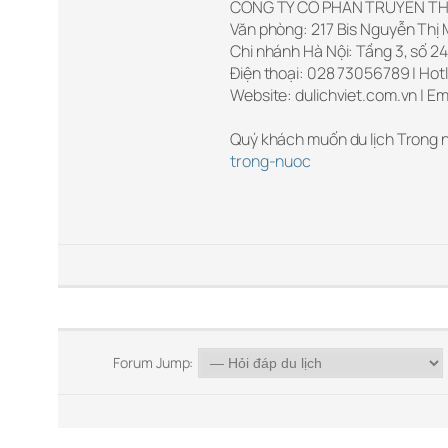
CÔNG TY CỔ PHẦN TRUYỀN TH
Văn phòng: 217 Bis Nguyễn Thị M
Chi nhánh Hà Nội: Tầng 3, số 24
Điện thoại: 028 73056789 | Hotl
Website: dulichviet.com.vn | Em
Quý khách muốn du lịch Trong 
trong-nuoc
Forum Jump: