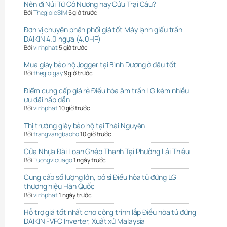
Nên đi Núi Tứ Cô Nương hay Cửu Trại Câu?
Bởi
ThegioieSIM
5 giờ trước
Đơn vị chuyên phân phối giá tốt Máy lạnh giấu trần
DAIKIN 4.0 ngựa (4.0HP)
Bởi
vinhphat
5 giờ trước
Mua giày bảo hộ Jogger tại Bình Dương ở đâu tốt
Bởi
thegioigay
9 giờ trước
Điểm cung cấp giá rẻ Điều hòa âm trần LG kèm nhiều
ưu đãi hấp dẫn
Bởi
vinhphat
10 giờ trước
Thị trường giày bảo hộ tại Thái Nguyên
Bởi
trangvangbaoho
10 giờ trước
Cửa Nhựa Đài Loan Ghép Thanh Tại Phường Lái Thiêu
Bởi
Tuongvicuago
1 ngày trước
Cung cấp số lượng lớn, bỏ sỉ Điều hòa tủ đứng LG
thương hiệu Hàn Quốc
Bởi
vinhphat
1 ngày trước
Hỗ trợ giá tốt nhất cho công trình lắp Điều hòa tủ đứng
DAIKIN FVFC Inverter, Xuất xứ Malaysia