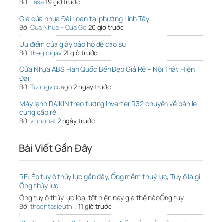
Bởi
Lasa
19 giờ trước
Giá cửa nhựa Đài Loan tại phường Linh Tây
Bởi
Cua Nhua – Cua Go
20 giờ trước
Ưu điểm của giày bảo hộ đế cao su
Bởi
thegioigay
21 giờ trước
Cửa Nhựa ABS Hàn Quốc Bền Đẹp Giá Rẻ – Nội Thất Hiện
Đại
Bởi
Tuongvicuago
2 ngày trước
Máy lạnh DAIKIN treo tường Inverter R32 chuyên về bán lẻ –
cung cấp rẻ
Bởi
vinhphat
2 ngày trước
Bài Viết Gần Đây
RE: Ép tuy ô thủy lực gần đây, Ống mềm thuỷ lực, Tuy ô là gì,
Ống thủy lực
Ống tuy ô thủy lực loại tốt hiện nay giá thế nàoỐng tuy…
Bởi
thaontasieuthi
,
11 giờ trước