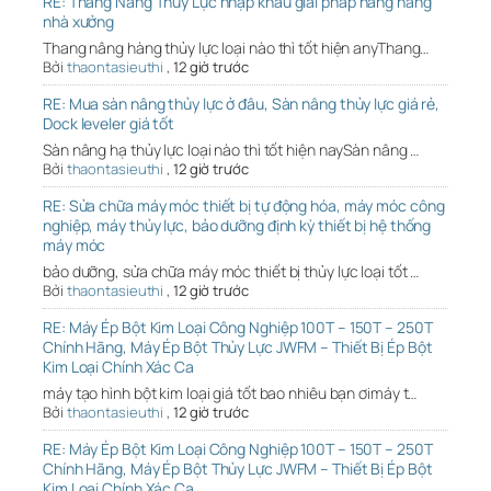
RE: Thang Nâng Thủy Lực nhập khẩu giải pháp nâng hàng
nhà xưởng
Thang nâng hàng thủy lực loại nào thì tốt hiện anyThang…
Bởi
thaontasieuthi
,
12 giờ trước
RE: Mua sàn nâng thủy lực ở đâu, Sàn nâng thủy lực giá rẻ,
Dock leveler giá tốt
Sàn nâng hạ thủy lực loại nào thì tốt hiện naySàn nâng …
Bởi
thaontasieuthi
,
12 giờ trước
RE: Sửa chữa máy móc thiết bị tự động hóa, máy móc công
nghiệp, máy thủy lực, bảo dưỡng định kỳ thiết bị hệ thống
máy móc
bảo dưỡng, sửa chữa máy móc thiết bị thủy lực loại tốt …
Bởi
thaontasieuthi
,
12 giờ trước
RE: Máy Ép Bột Kim Loại Công Nghiệp 100T – 150T – 250T
Chính Hãng, Máy Ép Bột Thủy Lực JWFM – Thiết Bị Ép Bột
Kim Loại Chính Xác Ca
máy tạo hình bột kim loại giá tốt bao nhiêu bạn ơimáy t…
Bởi
thaontasieuthi
,
12 giờ trước
RE: Máy Ép Bột Kim Loại Công Nghiệp 100T – 150T – 250T
Chính Hãng, Máy Ép Bột Thủy Lực JWFM – Thiết Bị Ép Bột
Kim Loại Chính Xác Ca