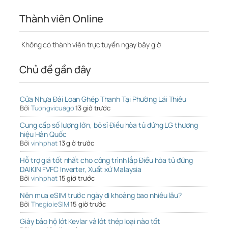
Thành viên Online
Không có thành viên trực tuyến ngay bây giờ
Chủ đề gần đây
Cửa Nhựa Đài Loan Ghép Thanh Tại Phường Lái Thiêu
Bởi
Tuongvicuago
13 giờ trước
Cung cấp số lượng lớn, bỏ sỉ Điều hòa tủ đứng LG thương
hiệu Hàn Quốc
Bởi
vinhphat
13 giờ trước
Hỗ trợ giá tốt nhất cho công trình lắp Điều hòa tủ đứng
DAIKIN FVFC Inverter, Xuất xứ Malaysia
Bởi
vinhphat
15 giờ trước
Nên mua eSIM trước ngày đi khoảng bao nhiêu lâu?
Bởi
ThegioieSIM
15 giờ trước
Giày bảo hộ lót Kevlar và lót thép loại nào tốt