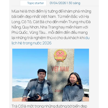
01/04/2026 1:30 sáng
Topic starter
Mùa hè là thời điểm lý tưởng để khám phá những
bãi biển đẹp nhất Việt Nam. Từ miền Bắc với Hạ
Long, Cô Tô, Cát Bà cho đến miền Trung như Đà
Nẵng, Quy Nhơn, Nha Trang hay miền Nam với
Phú Quốc, Vũng Tàu… mỗi điểm đến đều mang
lại những trải nghiệm thú vị cho du khách khi
du
lịch hè trong nước 2026
Trà Cổ là một trong những đường bờ biển đẹp