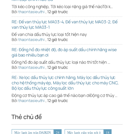
Tời kéo công nghiệp, Tới kéo loại nặng giá thế nàoTời k…
Bởi
thaontasieuthi
,
12 giờ trước
RE: Đế van thủy lực MA03-4, Đế van thủy lực MA03-2, Đế
van thủy lực MA03-1
Đế van chia dầu thủy lực loại tốt hiện nay
Bởi
thaontasieuthi
,
12 giờ trước
RE: Đồng hồ đo nhiệt độ, đo áp suất dầu chính hãng wise
giá bao nhiêu bạn ơi
Đồng hồ đo áp suất dầu thủy lực loại nào thì tốt hiện …
Bởi
thaontasieuthi
,
12 giờ trước
RE: Xe lọc dầu thủy lực chính hãng, Máy lọc dầu thủy lực
cho hệ thống máy ép, Máy lọc dầu thủy lực cho máy CNC,
Bộ lọc dầu thủy lực công suất lớn
Động cơ thủy lực áp cao giá thế nào bạn ơiĐộng cơ thủy …
Bởi
thaontasieuthi
,
12 giờ trước
Thẻ chủ đề
Máy lạnh âm trần DAIKIN
24
Máy lạnh giấu trần nối ố
18