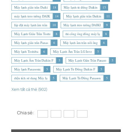
Máy lạnh giấu trần Daiki
18
Máy lạnh tủ đứng Daikin
15
máy lạnh treo tường DAIK
14
Máy lạnh giấu trần Daikin
11
lắp đặt máy lạnh âm trần
10
Máy lạnh treo tường DAIKI
9
Máy Lạnh Giấu Trần Toshi
8
thi công ống đồng máy lạ
8
Máy lạnh giấu trần Panas
6
Máy lạnh âm trần nối ống
6
Máy lạnh Toshiba
6
Máy Lạnh Âm Trần LG Inve
5
Máy Lạnh Âm Trần Daikin F
5
Máy Lạnh Giấu Trần Panaso
5
Máy lạnh Panasonic
5
Máy Lạnh Tủ Đứng Daikin F
5
diện tích sử dụng Máy lạ
5
Máy Lạnh Tủ Đứng Panason
5
Xem tất cả thẻ (902)
Chia sẻ: