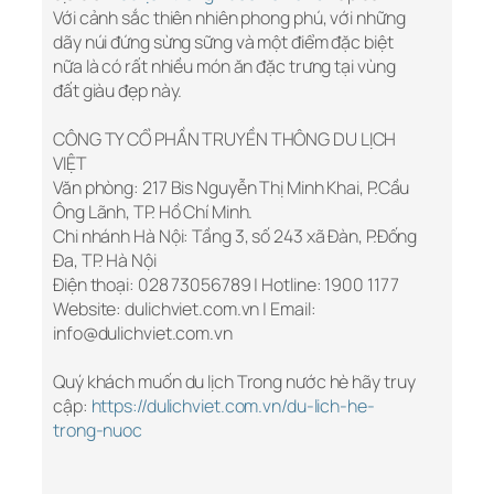
Với cảnh sắc thiên nhiên phong phú, với những
dãy núi đứng sừng sững và một điểm đặc biệt
nữa là có rất nhiều món ăn đặc trưng tại vùng
đất giàu đẹp này.
CÔNG TY CỔ PHẦN TRUYỀN THÔNG DU LỊCH
VIỆT
Văn phòng: 217 Bis Nguyễn Thị Minh Khai, P.Cầu
Ông Lãnh, TP. Hồ Chí Minh.
Chi nhánh Hà Nội: Tầng 3, số 243 xã Đàn, P.Đống
Đa, TP. Hà Nội
Điện thoại: 028 73056789 | Hotline: 1900 1177
Website: dulichviet.com.vn | Email:
info@dulichviet.com.vn
Quý khách muốn du lịch Trong nước hè hãy truy
cập:
https://dulichviet.com.vn/du-lich-he-
trong-nuoc