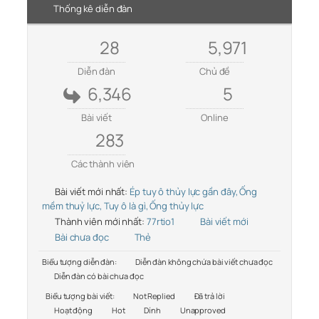
Thống kê diễn đàn
28
5,971
Diễn đàn
Chủ đề
6,346
5
Bài viết
Online
283
Các thành viên
Bài viết mới nhất:
Ép tuy ô thủy lực gần đây, Ống
mềm thuỷ lực, Tuy ô là gì, Ống thủy lực
Thành viên mới nhất:
77rtio1
Bài viết mới
Bài chưa đọc
Thẻ
Biểu tượng diễn đàn:
Diễn đàn không chứa bài viết chưa đọc
Diễn đàn có bài chưa đọc
Biểu tượng bài viết:
Not Replied
Đã trả lời
Hoạt động
Hot
Dính
Unapproved