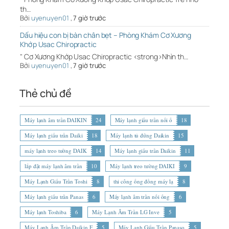
th…
Bởi
uyenuyen01
,
7 giờ trước
Dấu hiệu con bị bàn chân bẹt – Phòng Khám Cơ Xương
Khớp Usac Chiropractic
" Cơ Xương Khớp Usac Chiropractic <strong>Nhìn th…
Bởi
uyenuyen01
,
7 giờ trước
Thẻ chủ đề
Máy lạnh âm trần DAIKIN
24
Máy lạnh giấu trần nối ố
18
Máy lạnh giấu trần Daiki
18
Máy lạnh tủ đứng Daikin
15
máy lạnh treo tường DAIK
14
Máy lạnh giấu trần Daikin
11
lắp đặt máy lạnh âm trần
10
Máy lạnh treo tường DAIKI
9
Máy Lạnh Giấu Trần Toshi
8
thi công ống đồng máy lạ
8
Máy lạnh giấu trần Panas
6
Máy lạnh âm trần nối ống
6
Máy lạnh Toshiba
6
Máy Lạnh Âm Trần LG Inve
5
Máy Lạnh Âm Trần Daikin F
5
Máy Lạnh Giấu Trần Panaso
5