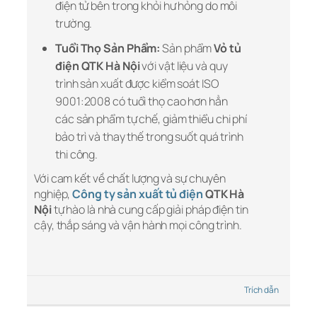
điện tử bên trong khỏi hư hỏng do môi
trường.
Tuổi Thọ Sản Phẩm:
Sản phẩm
Vỏ tủ
điện QTK Hà Nội
với vật liệu và quy
trình sản xuất được kiểm soát ISO
9001:2008 có tuổi thọ cao hơn hẳn
các sản phẩm tự chế, giảm thiểu chi phí
bảo trì và thay thế trong suốt quá trình
thi công.
Với cam kết về chất lượng và sự chuyên
nghiệp,
Công ty sản xuất tủ điện
QTK Hà
Nội
tự hào là nhà cung cấp giải pháp điện tin
cậy, thắp sáng và vận hành mọi công trình.
Trích dẫn