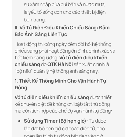
sự xâm nhập của bụi bẩn và nước mưa,
là yếu tố sống còn cho các thiết bị điện
bên trong.
II. Vỏ Tủ Điện Điều Khiển Chiếu Sáng: Đảm
Bảo Ánh Sáng Liên Tục
Hoạt động thi công ngày đêm đòi hỏi hệ thống
chiếu sáng phải hoạt động ổn định, chính xác và
tiết kiệm năng lượng.
Vỏ tủ điện điều khiển
chiếu sáng
do
QTK Hà Nội
sản xuất chính là
“bộ não” quản lý hệ thống ánh sáng này.
1. Thiết Kế Thông Minh Cho Vận Hành Tự
Động
Vỏ tủ điện điều khiển chiếu sáng
được thiết
kế chuyên biệt để không chỉ bật/tắt thủ công
mà còn tích hợp các chế độ vận hành tự động:
Sử dụng Timer (Bộ hẹn giờ):
Tủ được
lắp đặt bộ hẹn giờ cơ hoặc điện tử, cho
phép lập trình tự động bật đèn vào giờ