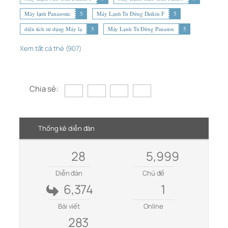
Máy lạnh Panasonic
5
Máy Lạnh Tủ Đứng Daikin F
5
diện tích sử dụng Máy lạ
5
Máy Lạnh Tủ Đứng Panason
5
Xem tất cả thẻ (907)
Chia sẻ:
Thống kê diễn đàn
28
5,999
Diễn đàn
Chủ đề
6,374
1
Bài viết
Online
283