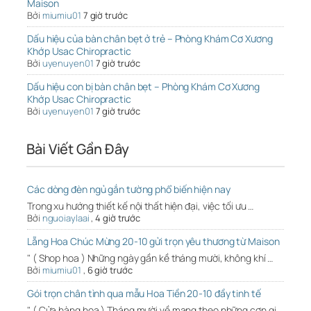
Maison
Bởi
miumiu01
7 giờ trước
Dấu hiệu của bàn chân bẹt ở trẻ – Phòng Khám Cơ Xương
Khớp Usac Chiropractic
Bởi
uyenuyen01
7 giờ trước
Dấu hiệu con bị bàn chân bẹt – Phòng Khám Cơ Xương
Khớp Usac Chiropractic
Bởi
uyenuyen01
7 giờ trước
Bài Viết Gần Đây
Các dòng đèn ngủ gắn tường phổ biến hiện nay
Trong xu hướng thiết kế nội thất hiện đại, việc tối ưu …
Bởi
nguoiaylaai
,
4 giờ trước
Lẵng Hoa Chúc Mừng 20-10 gửi trọn yêu thương từ Maison
" ( Shop hoa ) Những ngày gần kề tháng mười, không khí …
Bởi
miumiu01
,
6 giờ trước
Gói trọn chân tình qua mẫu Hoa Tiền 20-10 đầy tinh tế
" ( Cửa hàng hoa ) Tháng mười về mang theo những cơn gi…