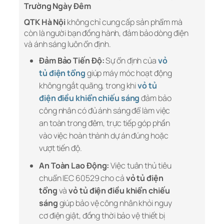
Trường Ngày Đêm
QTK Hà Nội
không chỉ cung cấp sản phẩm mà
còn là người bạn đồng hành, đảm bảo dòng điện
và ánh sáng luôn ổn định.
Đảm Bảo Tiến Độ:
Sự ổn định của
vỏ
tủ điện tổng
giúp máy móc hoạt động
không ngắt quãng, trong khi
vỏ tủ
điện điều khiển chiếu sáng
đảm bảo
công nhân có đủ ánh sáng để làm việc
an toàn trong đêm, trực tiếp góp phần
vào việc hoàn thành dự án đúng hoặc
vượt tiến độ.
An Toàn Lao Động:
Việc tuân thủ tiêu
chuẩn IEC 60529 cho cả
vỏ tủ điện
tổng
và
vỏ tủ điện điều khiển chiếu
sáng
giúp bảo vệ công nhân khỏi nguy
cơ điện giật, đồng thời bảo vệ thiết bị