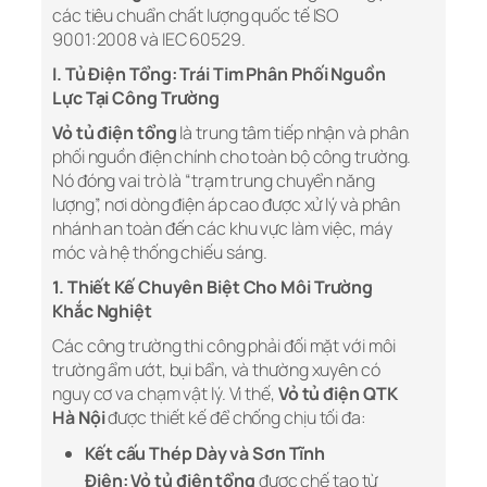
các tiêu chuẩn chất lượng quốc tế ISO
9001:2008 và IEC 60529.
I. Tủ Điện Tổng: Trái Tim Phân Phối Nguồn
Lực Tại Công Trường
Vỏ tủ điện tổng
là trung tâm tiếp nhận và phân
phối nguồn điện chính cho toàn bộ công trường.
Nó đóng vai trò là “trạm trung chuyển năng
lượng”, nơi dòng điện áp cao được xử lý và phân
nhánh an toàn đến các khu vực làm việc, máy
móc và hệ thống chiếu sáng.
1. Thiết Kế Chuyên Biệt Cho Môi Trường
Khắc Nghiệt
Các công trường thi công phải đối mặt với môi
trường ẩm ướt, bụi bẩn, và thường xuyên có
nguy cơ va chạm vật lý. Vì thế,
Vỏ tủ điện QTK
Hà Nội
được thiết kế để chống chịu tối đa:
Kết cấu Thép Dày và Sơn Tĩnh
Điện:
Vỏ tủ điện tổng
được chế tạo từ