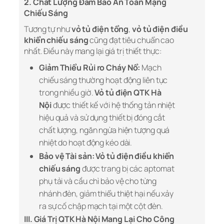
2. Chất Lượng Đảm Bảo An Toàn Mạng
Chiếu Sáng
Tương tự như
vỏ tủ điện tổng
,
vỏ tủ điện điều
khiển chiếu sáng
cũng đạt tiêu chuẩn cao
nhất. Điều này mang lại giá trị thiết thực:
Giảm Thiểu Rủi ro Cháy Nổ:
Mạch
chiếu sáng thường hoạt động liên tục
trong nhiều giờ.
Vỏ tủ điện QTK Hà
Nội
được thiết kế với hệ thống tản nhiệt
hiệu quả và sử dụng thiết bị đóng cắt
chất lượng, ngăn ngừa hiện tượng quá
nhiệt do hoạt động kéo dài.
Bảo vệ Tài sản:
Vỏ tủ điện điều khiển
chiếu sáng
được trang bị các aptomat
phụ tải và cầu chì bảo vệ cho từng
nhánh đèn, giảm thiểu thiệt hại nếu xảy
ra sự cố chập mạch tại một cột đèn.
III. Giá Trị QTK Hà Nội Mang Lại Cho Công