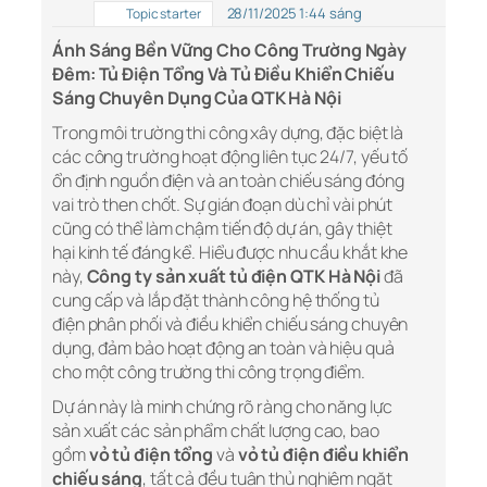
28/11/2025 1:44 sáng
Topic starter
Ánh Sáng Bền Vững Cho Công Trường Ngày
Đêm: Tủ Điện Tổng Và Tủ Điều Khiển Chiếu
Sáng Chuyên Dụng Của QTK Hà Nội
Trong môi trường thi công xây dựng, đặc biệt là
các công trường hoạt động liên tục 24/7, yếu tố
ổn định nguồn điện và an toàn chiếu sáng đóng
vai trò then chốt. Sự gián đoạn dù chỉ vài phút
cũng có thể làm chậm tiến độ dự án, gây thiệt
hại kinh tế đáng kể. Hiểu được nhu cầu khắt khe
này,
Công ty sản xuất tủ điện QTK Hà Nội
đã
cung cấp và lắp đặt thành công hệ thống tủ
điện phân phối và điều khiển chiếu sáng chuyên
dụng, đảm bảo hoạt động an toàn và hiệu quả
cho một công trường thi công trọng điểm.
Dự án này là minh chứng rõ ràng cho năng lực
sản xuất các sản phẩm chất lượng cao, bao
gồm
vỏ tủ điện tổng
và
vỏ tủ điện điều khiển
chiếu sáng
, tất cả đều tuân thủ nghiêm ngặt