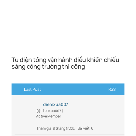
Tủ điện tổng vận hành điều khiển chiếu
sáng công trường thi công
Last Post
RSS
diemxua007
(@diemxua007)
Active Member
Tham gia: 9 tháng trước
Bài viết: 6