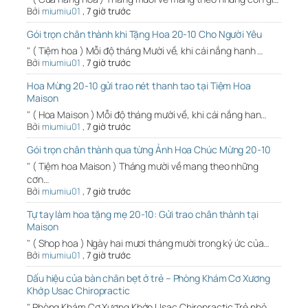
Bởi
miumiu01
,
7 giờ trước
Gói trọn chân thành khi Tặng Hoa 20-10 Cho Người Yêu
" ( Tiệm hoa ) Mỗi độ tháng Mười về, khi cái nắng hanh …
Bởi
miumiu01
,
7 giờ trước
Hoa Mừng 20-10 gửi trao nét thanh tao tại Tiệm Hoa
Maison
" ( Hoa Maison ) Mỗi độ tháng mười về, khi cái nắng han…
Bởi
miumiu01
,
7 giờ trước
Gói trọn chân thành qua từng Ảnh Hoa Chúc Mừng 20-10
" ( Tiệm hoa Maison ) Tháng mười về mang theo những
cơn…
Bởi
miumiu01
,
7 giờ trước
Tự tay làm hoa tặng mẹ 20-10: Gửi trao chân thành tại
Maison
" ( Shop hoa ) Ngày hai mươi tháng mười trong ký ức của…
Bởi
miumiu01
,
7 giờ trước
Dấu hiệu của bàn chân bẹt ở trẻ – Phòng Khám Cơ Xương
Khớp Usac Chiropractic
" Phòng Khám Cơ Xương Khớp Usac Chiropractic Trẻ nhỏ