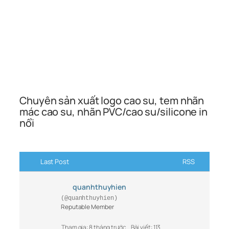
Chuyên sản xuất logo cao su, tem nhãn
mác cao su, nhãn PVC/cao su/silicone in
nổi
Last Post
RSS
quanhthuyhien
(@quanhthuyhien)
Reputable Member
Tham gia: 8 tháng trước
Bài viết: 113