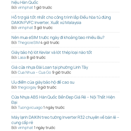
hiệu Hàn Quốc
Bởi
vinhphat
1 giờ trước
Hỗ trợ giá tốt nhất cho công trình lắp Điều hòa tủ đứng
DAIKIN FVFC Inverter, Xuất xứ Malaysia
Bởi
vinhphat
3 giờ trước
Nên mua eSIM trước ngày đi khoảng bao nhiêu lâu?
Bởi
ThegioieSIM
4 giờ trước
Giày bảo hộ lót Kevlar và lót thép loại nào tốt
Bởi
Lasa
8 giờ trước
Giá cửa nhựa Đài Loan tại phường Linh Tây
Bởi
Cua Nhua – Cua Go
9 giờ trước
Ưu điểm của giày bảo hộ đế cao su
Bởi
thegioigay
9 giờ trước
Cửa Nhựa ABS Hàn Quốc Bền Đẹp Giá Rẻ – Nội Thất Hiện
Đại
Bởi
Tuongvicuago
1 ngày trước
Máy lạnh DAIKIN treo tường Inverter R32 chuyên về bán lẻ –
cung cấp rẻ
Bởi
vinhphat
1 ngày trước