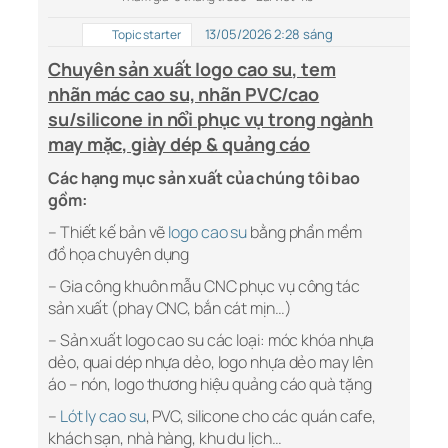
13/05/2026 2:28 sáng
Topic starter
Chuyên sản xuất logo
cao su
, tem
nhãn mác cao su, nhãn PVC/cao
su/silicone in nổi phục vụ trong ngành
may mặc, giày dép & quảng cáo
Các hạng mục sản xuất của chúng tôi bao
gồm:
– Thiết kế bản vẽ
logo
cao su
bằng phần mềm
đồ họa chuyên dụng
– Gia công khuôn mẫu CNC phục vụ công tác
sản xuất (phay CNC, bắn cát mịn…)
– Sản xuất logo cao su các loại: móc khóa nhựa
dẻo, quai dép nhựa dẻo, logo nhựa dẻo may lên
áo – nón, logo thương hiệu quảng cáo quà tặng
–
Lót ly cao su
, PVC, silicone cho các quán cafe,
khách sạn, nhà hàng, khu du lịch…