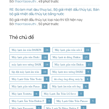
Bởi
thaontasieuthi
,
49 phút trước
RE: Bo lam mat dau thuy luc, Bộ giải nhiệt dầu thủy lực, Bán
bộ giải nhiệt dầu thủy lực bằng nước
Bộ giải nhiệt đầu thủy lực loại nào thì tốt hiện nay
Bởi
thaontasieuthi
,
50 phút trước
Thẻ chủ đề
Máy lạnh âm trần DAIKIN
24
Máy lạnh giấu trần nối ố
18
Máy lạnh giấu trần Daiki
18
Máy lạnh tủ đứng Daikin
15
máy lạnh treo tường DAIK
14
Máy lạnh giấu trần Daikin
11
lắp đặt máy lạnh âm trần
10
Máy lạnh treo tường DAIKI
9
Máy Lạnh Giấu Trần Toshi
8
thi công ống đồng máy lạ
8
Máy lạnh giấu trần Panas
6
Máy lạnh âm trần nối ống
6
Máy lạnh Toshiba
6
Máy Lạnh Âm Trần LG Inve
5
Máy Lạnh Âm Trần Daikin F
5
Máy Lạnh Giấu Trần Panaso
5
Máy lạnh Panasonic
5
Máy Lạnh Tủ Đứng Daikin F
5