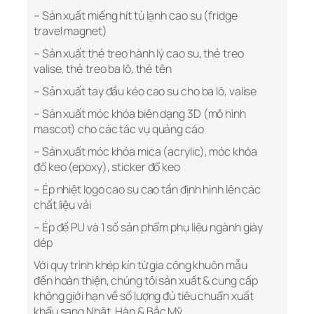
– Sản xuất miếng hít tủ lạnh cao su (fridge
travel magnet)
– Sản xuất thẻ treo hành lý cao su, thẻ treo
valise, thẻ treo ba lô, thẻ tên
– Sản xuất tay đầu kéo cao su cho ba lô, valise
– Sản xuất móc khóa biên dạng 3D (mô hình
mascot) cho các tác vụ quảng cáo
– Sản xuất móc khóa mica (acrylic), móc khóa
đổ keo (epoxy), sticker đổ keo
– Ép nhiệt logo cao su cao tần định hình lên các
chất liệu vải
– Ép đế PU và 1 số sản phẩm phụ liệu ngành giày
dép
Với quy trình khép kín từ gia công khuôn mẫu
đến hoàn thiện, chúng tôi sản xuất & cung cấp
không giới hạn về số lượng đủ tiêu chuẩn xuất
khẩu sang Nhật, Hàn & Bắc Mỹ.