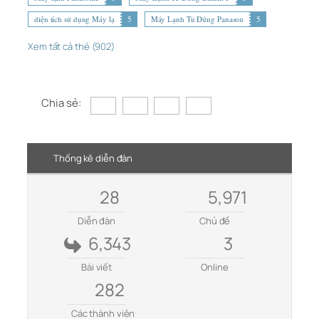
diện tích sử dụng Máy lạ
5
Máy Lạnh Tủ Đứng Panason
5
Xem tất cả thẻ (902)
Chia sẻ:
Thống kê diễn đàn
28
5,971
Diễn đàn
Chủ đề
6,343
3
Bài viết
Online
282
Các thành viên