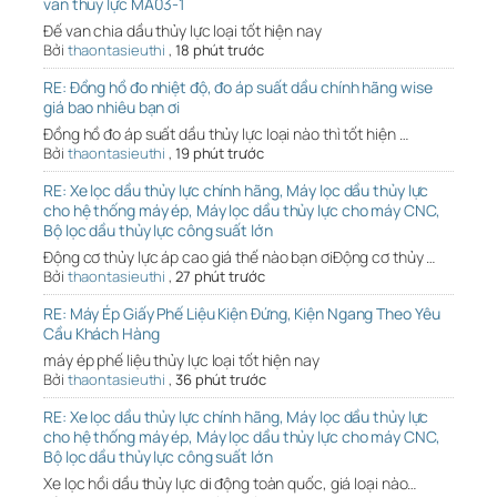
van thủy lực MA03-1
Đế van chia dầu thủy lực loại tốt hiện nay
Bởi
thaontasieuthi
,
18 phút trước
RE: Đồng hồ đo nhiệt độ, đo áp suất dầu chính hãng wise
giá bao nhiêu bạn ơi
Đồng hồ đo áp suất dầu thủy lực loại nào thì tốt hiện …
Bởi
thaontasieuthi
,
19 phút trước
RE: Xe lọc dầu thủy lực chính hãng, Máy lọc dầu thủy lực
cho hệ thống máy ép, Máy lọc dầu thủy lực cho máy CNC,
Bộ lọc dầu thủy lực công suất lớn
Động cơ thủy lực áp cao giá thế nào bạn ơiĐộng cơ thủy …
Bởi
thaontasieuthi
,
27 phút trước
RE: Máy Ép Giấy Phế Liệu Kiện Đứng, Kiện Ngang Theo Yêu
Cầu Khách Hàng
máy ép phế liệu thủy lực loại tốt hiện nay
Bởi
thaontasieuthi
,
36 phút trước
RE: Xe lọc dầu thủy lực chính hãng, Máy lọc dầu thủy lực
cho hệ thống máy ép, Máy lọc dầu thủy lực cho máy CNC,
Bộ lọc dầu thủy lực công suất lớn
Xe lọc hồi dầu thủy lực di động toàn quốc, giá loại nào…