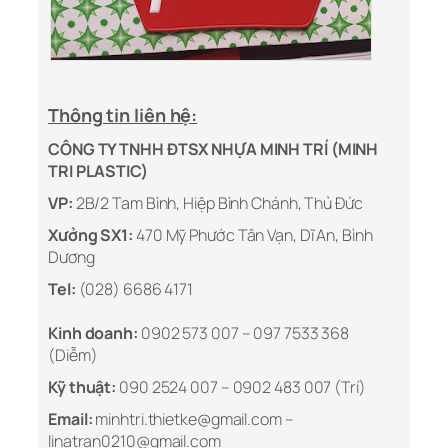
Thông tin liên hệ:
CÔNG TY TNHH ĐTSX NHỰA MINH TRÍ (MINH
TRI PLASTIC)
VP:
2B/2 Tam Bình, Hiệp Bình Chánh, Thủ Đức
Xưởng SX1:
470 Mỹ Phước Tân Vạn, Dĩ An, Bình
Dương
Tel:
(028) 6686 4171
Kinh doanh:
0902 573 007 – 097 7533 368
(Diễm)
Kỹ thuật:
090 2524 007 – 0902 483 007 (Trí)
Email:
minhtri.thietke@gmail.com –
linatran0210@gmail.com