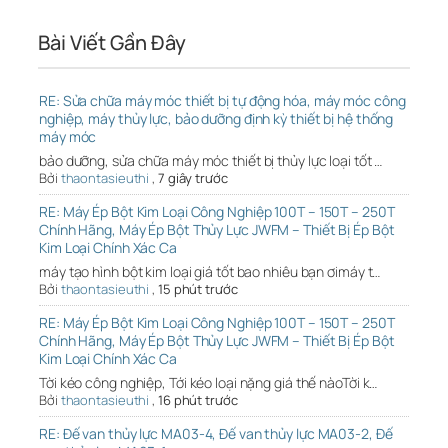
Bài Viết Gần Đây
RE: Sửa chữa máy móc thiết bị tự động hóa, máy móc công
nghiệp, máy thủy lực, bảo dưỡng định kỳ thiết bị hệ thống
máy móc
bảo dưỡng, sửa chữa máy móc thiết bị thủy lực loại tốt …
Bởi
thaontasieuthi
,
7 giây trước
RE: Máy Ép Bột Kim Loại Công Nghiệp 100T – 150T – 250T
Chính Hãng, Máy Ép Bột Thủy Lực JWFM – Thiết Bị Ép Bột
Kim Loại Chính Xác Ca
máy tạo hình bột kim loại giá tốt bao nhiêu bạn ơimáy t…
Bởi
thaontasieuthi
,
15 phút trước
RE: Máy Ép Bột Kim Loại Công Nghiệp 100T – 150T – 250T
Chính Hãng, Máy Ép Bột Thủy Lực JWFM – Thiết Bị Ép Bột
Kim Loại Chính Xác Ca
Tời kéo công nghiệp, Tới kéo loại nặng giá thế nàoTời k…
Bởi
thaontasieuthi
,
16 phút trước
RE: Đế van thủy lực MA03-4, Đế van thủy lực MA03-2, Đế