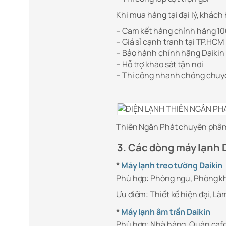
Khi mua hàng tại đại lý, khách
– Cam kết hàng chính hãng 1
– Giá sỉ cạnh tranh tại TP.HCM
– Bảo hành chính hãng Daikin
– Hỗ trợ khảo sát tận nơi
– Thi công nhanh chóng chuy
Thiên Ngân Phát chuyên phân p
3. Các dòng máy lạnh 
*
Máy lạnh treo tường Daikin
Phù hợp: Phòng ngủ, Phòng k
Ưu điểm: Thiết kế hiện đại, Là
*
Máy lạnh âm trần Daikin
Phù hợp: Nhà hàng, Quán caf