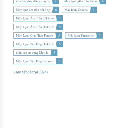
thi công ống đồng máy lạ
8
Máy lạnh giấu trần Panas
6
Máy lạnh âm trần nối ống
6
Máy lạnh Toshiba
6
Máy Lạnh Âm Trần LG Inve
5
Máy Lạnh Âm Trần Daikin F
5
Máy Lạnh Giấu Trần Panaso
5
Máy lạnh Panasonic
5
Máy Lạnh Tủ Đứng Daikin F
5
diện tích sử dụng Máy lạ
5
Máy Lạnh Tủ Đứng Panason
5
Xem tất cả thẻ (894)