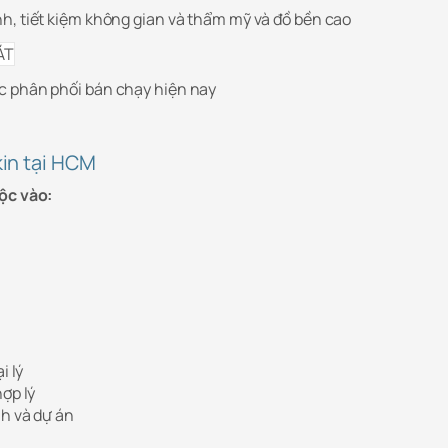
h, tiết kiệm không gian và thẩm mỹ và đồ bền cao
c phân phối bán chạy hiện nay
kin tại HCM
ộc vào:
i lý
hợp lý
nh và dự án