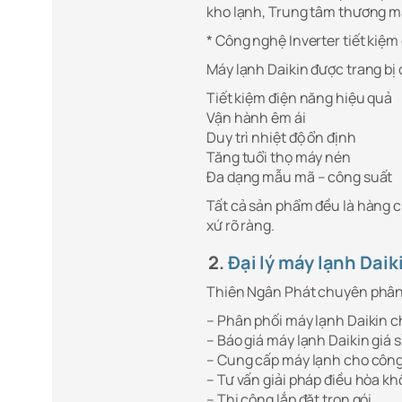
kho lạnh, Trung tâm thương m
* Công nghệ Inverter tiết kiệm
Máy lạnh Daikin được trang bị 
Tiết kiệm điện năng hiệu quả
Vận hành êm ái
Duy trì nhiệt độ ổn định
Tăng tuổi thọ máy nén
Đa dạng mẫu mã – công suất
Tất cả sản phẩm đều là hàng 
xứ rõ ràng.
2.
Đại lý máy lạnh Daik
Thiên Ngân Phát chuyên phân p
– Phân phối máy lạnh Daikin 
– Báo giá máy lạnh Daikin giá sỉ
– Cung cấp máy lạnh cho công
– Tư vấn giải pháp điều hòa kh
– Thi công lắp đặt trọn gói