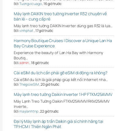
Bởi
Tuongvicuago
,
16 giờ trước
Máy lạnh DAIKIN treo tường Inverter R32 chuyên về
bán lẻ – cung cấp rẻ
Máy lạnh treo tường DAIKIN Inverter dùng gas R32 là lựa…
Bởi
vinhphat
,
17 giờ trước
Harmony Boutique Cruises | Discover a Unique Lan Ha
Bay Cruise Experience
Experience the beauty of Lan Ha Bay with Harmony
Boutiq…
Bởi
admin
,
18 giờ trước
Cài eSIM du lịch cần phải gỡ eSIM di động ra không?
Cài eSIM du lịch là giải pháp giúp kết nối Internet nha…
Bởi
ThegioieSIM
,
20 giờ trước
Máy lạnh treo tường Daikin Inverter 1 HP FTKM25AVMV
Máy Lạnh Treo Tường Daikin FTKM25AVMV/RKM25AVMV
Inverte…
Bởi
maylanhtnp
,
22 giờ trước
Đại lý Máy lạnh áp trần Daikin giá sỉ chính hãng tại
TP.HCM | Thiên Ngân Phát