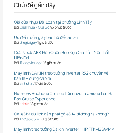
Chủ đề gần đây
Giá cửa nhựa Đài Loan tại phường Linh Tây
Bởi
Cua Nhua – Cua Go
43 phút trước
Ưu điểm của giày bảo hộ đế cao su
Bởi
thegioigay
1 giờ trước
Cửa Nhựa ABS Hàn Quốc Bền Đẹp Giá Rẻ – Nội Thất
Hiện Đại
Bởi
Tuongvicuago
16 giờ trước
Máy lạnh DAIKIN treo tường Inverter R32 chuyên về
bán lẻ – cung cấp rẻ
Bởi
vinhphat
17 giờ trước
Harmony Boutique Cruises | Discover a Unique Lan Ha
Bay Cruise Experience
Bởi
admin
18 giờ trước
Cài eSIM du lịch cần phải gỡ eSIM di động ra không?
Bởi
ThegioieSIM
20 giờ trước
Máy lạnh treo tường Daikin Inverter 1 HP FTKM25AVMV