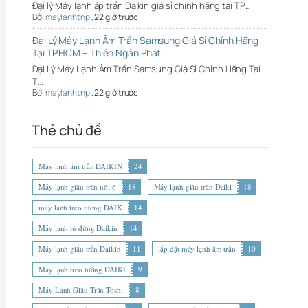
Đại lý Máy lạnh áp trần Daikin giá sỉ chính hãng tại TP…
Bởi
maylanhtnp
,
22 giờ trước
Đại Lý Máy Lạnh Âm Trần Samsung Giá Sỉ Chính Hãng
Tại TP.HCM – Thiên Ngân Phát
Đại Lý Máy Lạnh Âm Trần Samsung Giá Sỉ Chính Hãng Tại
T…
Bởi
maylanhtnp
,
22 giờ trước
Thẻ chủ đề
Máy lạnh âm trần DAIKIN
24
Máy lạnh giấu trần nối ố
18
Máy lạnh giấu trần Daiki
18
máy lạnh treo tường DAIK
14
Máy lạnh tủ đứng Daikin
14
Máy lạnh giấu trần Daikin
11
lắp đặt máy lạnh âm trần
10
Máy lạnh treo tường DAIKI
9
Máy Lạnh Giấu Trần Toshi
8