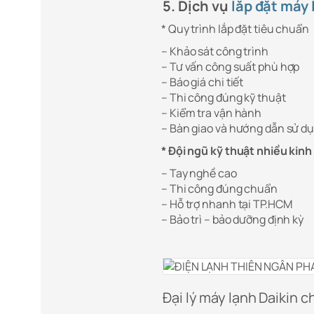
5. Dịch vụ
lắp đặt máy
* Quy trình lắp đặt tiêu chuẩn
– Khảo sát công trình
– Tư vấn công suất phù hợp
– Báo giá chi tiết
– Thi công đúng kỹ thuật
– Kiểm tra vận hành
– Bàn giao và hướng dẫn sử d
* Đội ngũ kỹ thuật nhiều kin
– Tay nghề cao
– Thi công đúng chuẩn
– Hỗ trợ nhanh tại TP.HCM
– Bảo trì – bảo dưỡng định kỳ
Đại lý máy lạnh Daikin c