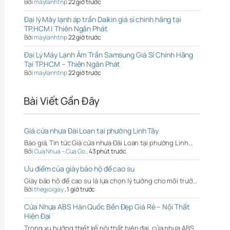
Bởi
maylanhtnp
22 giờ trước
Đại lý Máy lạnh áp trần Daikin giá sỉ chính hãng tại
TP.HCM | Thiên Ngân Phát
Bởi
maylanhtnp
22 giờ trước
Đại Lý Máy Lạnh Âm Trần Samsung Giá Sỉ Chính Hãng
Tại TP.HCM – Thiên Ngân Phát
Bởi
maylanhtnp
22 giờ trước
Bài Viết Gần Đây
Giá cửa nhựa Đài Loan tại phường Linh Tây
Báo giá, Tin tức Giá cửa nhựa Đài Loan tại phường Linh…
Bởi
Cua Nhua – Cua Go
,
43 phút trước
Ưu điểm của giày bảo hộ đế cao su
Giày bảo hộ đế cao su là lựa chọn lý tưởng cho môi trườ…
Bởi
thegioigay
,
1 giờ trước
Cửa Nhựa ABS Hàn Quốc Bền Đẹp Giá Rẻ – Nội Thất
Hiện Đại
Trong xu hướng thiết kế nội thất hiện đại, cửa nhựa ABS…