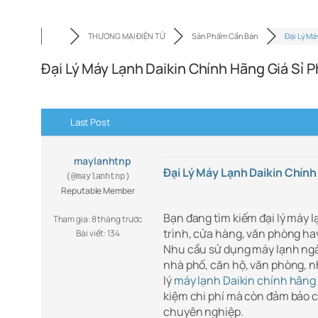
THƯƠNG MẠI ĐIỆN TỬ
Sản Phẩm Cần Bán
Đại Lý Má
Đại Lý Máy Lạnh Daikin Chính Hãng Giá Sỉ 
Last Post
maylanhtnp
Đại Lý Máy Lạnh Daikin Chính
(@maylanhtnp)
Reputable Member
Bạn đang tìm kiếm đại lý máy 
Tham gia: 8 tháng trước
trình, cửa hàng, văn phòng ha
Bài viết: 134
Nhu cầu sử dụng máy lạnh ngày
nhà phố, căn hộ, văn phòng, n
lý
máy lạnh Daikin chính hãng 
kiệm chi phí mà còn đảm bảo c
chuyên nghiệp.