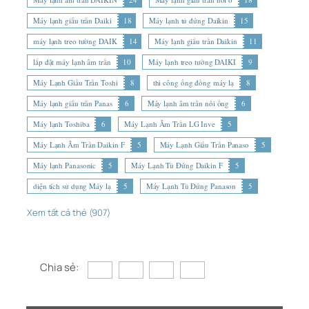
Máy lạnh giấu trần Daiki
18
Máy lạnh tủ đứng Daikin
15
máy lạnh treo tường DAIK
14
Máy lạnh giấu trần Daikin
11
lắp đặt máy lạnh âm trần
10
Máy lạnh treo tường DAIKI
9
Máy Lạnh Giấu Trần Toshi
8
thi công ống đồng máy lạ
8
Máy lạnh giấu trần Panas
6
Máy lạnh âm trần nối ống
6
Máy lạnh Toshiba
6
Máy Lạnh Âm Trần LG Inve
5
Máy Lạnh Âm Trần Daikin F
5
Máy Lạnh Giấu Trần Panaso
5
Máy lạnh Panasonic
5
Máy Lạnh Tủ Đứng Daikin F
5
diện tích sử dụng Máy lạ
5
Máy Lạnh Tủ Đứng Panason
5
Xem tất cả thẻ (907)
Chia sẻ: