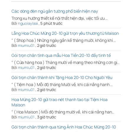
Các dòng đèn ngủ gắn tường phổ biến hiện nay
Trong xu hướng thiết kế nội thất hiện đại, việc tối ưu …
Bởi
nguoiaylaai
,
5 phút trước
Lẵng Hoa Chúc Mừng 20-10 gửi trọn yêu thương từ Maison
" ( Shop hoa ) Những ngày gần kề tháng mười, không khí …
Bởi
miumiu01
,
2 giờ trước
Gói trọn chân tình qua mẫu Hoa Tiền 20-10 đầy tinh tế
" ( Cửa hàng hoa ) Tháng mười về mang theo những cơn gi…
Bởi
miumiu01
,
2 giờ trước
Gói trọn chân thành khi Tặng Hoa 20-10 Cho Người Yêu
" ( Tiệm hoa ) Mỗi độ tháng Mười về, khi cái nắng hanh …
Bởi
miumiu01
,
2 giờ trước
Hoa Mừng 20-10 gửi trao nét thanh tao tại Tiệm Hoa
Maison
" ( Hoa Maison ) Mỗi độ tháng mười về, khi cái nắng han…
Bởi
miumiu01
,
3 giờ trước
Gói trọn chân thành qua từng Ảnh Hoa Chúc Mừng 20-10