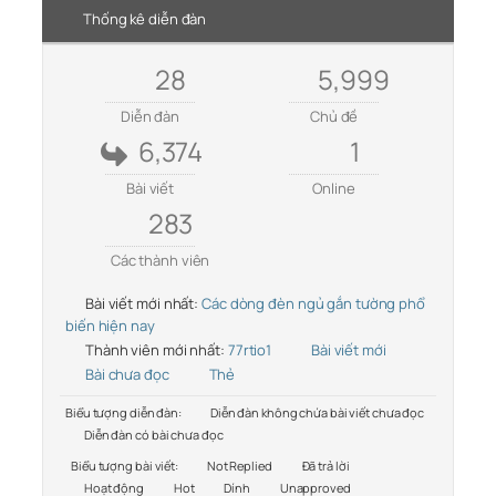
Thống kê diễn đàn
28
5,999
Diễn đàn
Chủ đề
6,374
1
Bài viết
Online
283
Các thành viên
Bài viết mới nhất:
Các dòng đèn ngủ gắn tường phổ
biến hiện nay
Thành viên mới nhất:
77rtio1
Bài viết mới
Bài chưa đọc
Thẻ
Biểu tượng diễn đàn:
Diễn đàn không chứa bài viết chưa đọc
Diễn đàn có bài chưa đọc
Biểu tượng bài viết:
Not Replied
Đã trả lời
Hoạt động
Hot
Dính
Unapproved