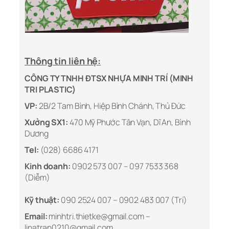
Thông tin liên hệ:
CÔNG TY TNHH ĐTSX NHỰA MINH TRÍ (MINH
TRI PLASTIC)
VP:
2B/2 Tam Bình, Hiệp Bình Chánh, Thủ Đức
Xưởng SX1:
470 Mỹ Phước Tân Vạn, Dĩ An, Bình
Dương
Tel:
(028) 6686 4171
Kinh doanh:
0902 573 007 – 097 7533 368
(Diễm)
Kỹ thuật:
090 2524 007 – 0902 483 007 (Trí)
Email:
minhtri.thietke@gmail.com –
linatran0210@gmail.com