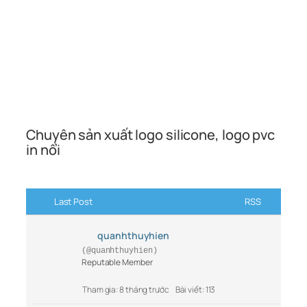
Chuyên sản xuất logo silicone, logo pvc
in nổi
Last Post
RSS
quanhthuyhien
(@quanhthuyhien)
Reputable Member
Tham gia: 8 tháng trước
Bài viết: 113