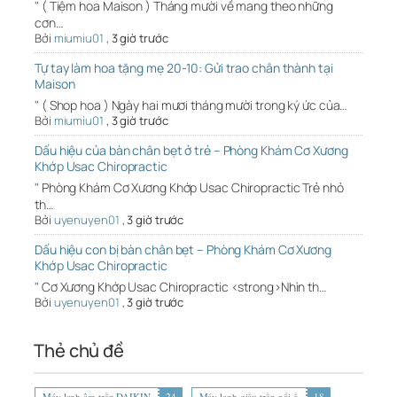
" ( Tiệm hoa Maison ) Tháng mười về mang theo những
cơn…
Bởi
miumiu01
,
3 giờ trước
Tự tay làm hoa tặng mẹ 20-10: Gửi trao chân thành tại
Maison
" ( Shop hoa ) Ngày hai mươi tháng mười trong ký ức của…
Bởi
miumiu01
,
3 giờ trước
Dấu hiệu của bàn chân bẹt ở trẻ – Phòng Khám Cơ Xương
Khớp Usac Chiropractic
" Phòng Khám Cơ Xương Khớp Usac Chiropractic Trẻ nhỏ
th…
Bởi
uyenuyen01
,
3 giờ trước
Dấu hiệu con bị bàn chân bẹt – Phòng Khám Cơ Xương
Khớp Usac Chiropractic
" Cơ Xương Khớp Usac Chiropractic <strong>Nhìn th…
Bởi
uyenuyen01
,
3 giờ trước
Thẻ chủ đề
Máy lạnh âm trần DAIKIN
24
Máy lạnh giấu trần nối ố
18