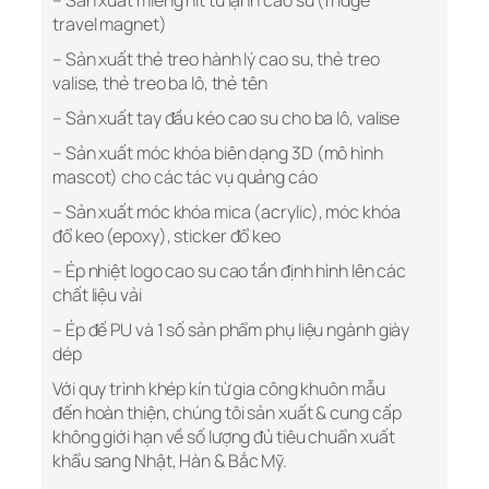
– Sản xuất miếng hít tủ lạnh cao su (fridge
travel magnet)
– Sản xuất thẻ treo hành lý cao su, thẻ treo
valise, thẻ treo ba lô, thẻ tên
– Sản xuất tay đầu kéo cao su cho ba lô, valise
– Sản xuất móc khóa biên dạng 3D (mô hình
mascot) cho các tác vụ quảng cáo
– Sản xuất móc khóa mica (acrylic), móc khóa
đổ keo (epoxy), sticker đổ keo
– Ép nhiệt logo cao su cao tần định hình lên các
chất liệu vải
– Ép đế PU và 1 số sản phẩm phụ liệu ngành giày
dép
Với quy trình khép kín từ gia công khuôn mẫu
đến hoàn thiện, chúng tôi sản xuất & cung cấp
không giới hạn về số lượng đủ tiêu chuẩn xuất
khẩu sang Nhật, Hàn & Bắc Mỹ.