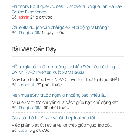
Harmony Boutique Cruises | Discover a Unique Lan Ha Bay
Cruise Experience
Bởi
admin
24 giờ trước
Cài eSIM du lịch cần phải gỡ eSIM di động ra không?
Bởi
ThegioieSIM
1 ngày trước
Bài Viết Gần Đây
Hỗ trợ giá tốt nhất cho công trình lắp Điều hòa tủ đứng
DAIKIN FVFC Inverter, Xuất xứ Malaysia
Máy lạnh tủ đứng DAIKIN FVFC Inverter, Thương hiệu NHẬT…
Bởi
vinhphat
,
30 phút trước
Nên mua eSIM trước ngày đi khoảng bao nhiêu lâu?
Mua eSIM trước chuyến đi là cách giúp bạn chủ động kết …
Bởi
ThegioieSIM
,
55 phút trước
Giày bảo hộ lót Kevlar và lót thép loại nào tốt
Việc phân biệt lót Kevlar và lót thép giúp người lao độ…
Bởi
Lasa
,
5 giờ trước