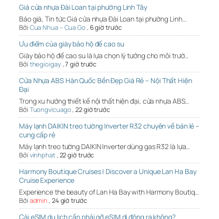
Giá cửa nhựa Đài Loan tại phường Linh Tây
Báo giá, Tin tức Giá cửa nhựa Đài Loan tại phường Linh…
Bởi
Cua Nhua – Cua Go
,
6 giờ trước
Ưu điểm của giày bảo hộ đế cao su
Giày bảo hộ đế cao su là lựa chọn lý tưởng cho môi trườ…
Bởi
thegioigay
,
7 giờ trước
Cửa Nhựa ABS Hàn Quốc Bền Đẹp Giá Rẻ – Nội Thất Hiện
Đại
Trong xu hướng thiết kế nội thất hiện đại, cửa nhựa ABS…
Bởi
Tuongvicuago
,
22 giờ trước
Máy lạnh DAIKIN treo tường Inverter R32 chuyên về bán lẻ –
cung cấp rẻ
Máy lạnh treo tường DAIKIN Inverter dùng gas R32 là lựa…
Bởi
vinhphat
,
22 giờ trước
Harmony Boutique Cruises | Discover a Unique Lan Ha Bay
Cruise Experience
Experience the beauty of Lan Ha Bay with Harmony Boutiq…
Bởi
admin
,
24 giờ trước
Cài eSIM du lịch cần phải gỡ eSIM di động ra không?