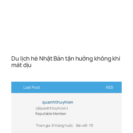
Du lịch hè Nhật Bản tận hưởng không khí
mát dịu
Last Post
RSS
quanhthuyhien
(@quanhthuyhien)
Reputable Member
Tham gia: 8 tháng trước
Bài viết: 113