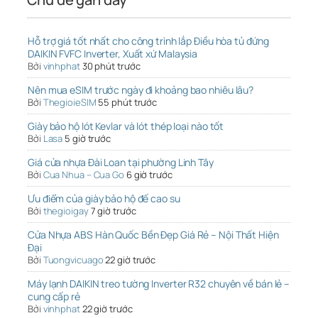
Hỗ trợ giá tốt nhất cho công trình lắp Điều hòa tủ đứng
DAIKIN FVFC Inverter, Xuất xứ Malaysia
Bởi
vinhphat
30 phút trước
Nên mua eSIM trước ngày đi khoảng bao nhiêu lâu?
Bởi
ThegioieSIM
55 phút trước
Giày bảo hộ lót Kevlar và lót thép loại nào tốt
Bởi
Lasa
5 giờ trước
Giá cửa nhựa Đài Loan tại phường Linh Tây
Bởi
Cua Nhua – Cua Go
6 giờ trước
Ưu điểm của giày bảo hộ đế cao su
Bởi
thegioigay
7 giờ trước
Cửa Nhựa ABS Hàn Quốc Bền Đẹp Giá Rẻ – Nội Thất Hiện
Đại
Bởi
Tuongvicuago
22 giờ trước
Máy lạnh DAIKIN treo tường Inverter R32 chuyên về bán lẻ –
cung cấp rẻ
Bởi
vinhphat
22 giờ trước