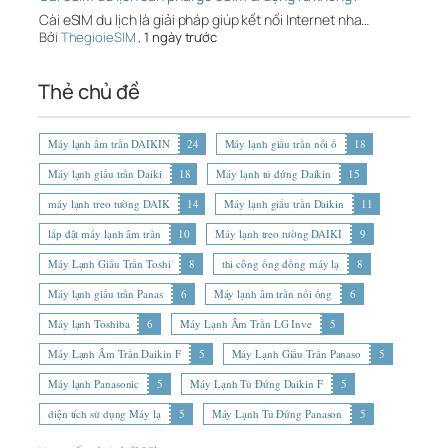
Cài eSIM du lịch là giải pháp giúp kết nối Internet nha…
Bởi
ThegioieSIM
,
1 ngày trước
Thẻ chủ đề
Máy lạnh âm trần DAIKIN
24
Máy lạnh giấu trần nối ố
18
Máy lạnh giấu trần Daiki
18
Máy lạnh tủ đứng Daikin
15
máy lạnh treo tường DAIK
14
Máy lạnh giấu trần Daikin
11
lắp đặt máy lạnh âm trần
10
Máy lạnh treo tường DAIKI
9
Máy Lạnh Giấu Trần Toshi
8
thi công ống đồng máy lạ
8
Máy lạnh giấu trần Panas
6
Máy lạnh âm trần nối ống
6
Máy lạnh Toshiba
6
Máy Lạnh Âm Trần LG Inve
5
Máy Lạnh Âm Trần Daikin F
5
Máy Lạnh Giấu Trần Panaso
5
Máy lạnh Panasonic
5
Máy Lạnh Tủ Đứng Daikin F
5
diện tích sử dụng Máy lạ
5
Máy Lạnh Tủ Đứng Panason
5