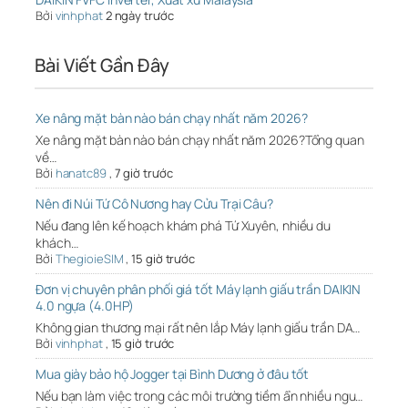
Bởi
vinhphat
2 ngày trước
Bài Viết Gần Đây
Xe nâng mặt bàn nào bán chạy nhất năm 2026?
Xe nâng mặt bàn nào bán chạy nhất năm 2026?Tổng quan
về…
Bởi
hanatc89
,
7 giờ trước
Nên đi Núi Tứ Cô Nương hay Cửu Trại Câu?
Nếu đang lên kế hoạch khám phá Tứ Xuyên, nhiều du
khách…
Bởi
ThegioieSIM
,
15 giờ trước
Đơn vị chuyên phân phối giá tốt Máy lạnh giấu trần DAIKIN
4.0 ngựa (4.0HP)
Không gian thương mại rất nên lắp Máy lạnh giấu trần DA…
Bởi
vinhphat
,
15 giờ trước
Mua giày bảo hộ Jogger tại Bình Dương ở đâu tốt
Nếu bạn làm việc trong các môi trường tiềm ẩn nhiều ngu…