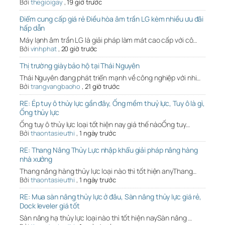
Bởi
thegioigay
,
19 giờ trước
Điểm cung cấp giá rẻ Điều hòa âm trần LG kèm nhiều ưu đãi
hấp dẫn
Máy lạnh âm trần LG là giải pháp làm mát cao cấp với cô…
Bởi
vinhphat
,
20 giờ trước
Thị trường giày bảo hộ tại Thái Nguyên
Thái Nguyên đang phát triển mạnh về công nghiệp với nhi…
Bởi
trangvangbaoho
,
21 giờ trước
RE: Ép tuy ô thủy lực gần đây, Ống mềm thuỷ lực, Tuy ô là gì,
Ống thủy lực
Ống tuy ô thủy lực loại tốt hiện nay giá thế nàoỐng tuy…
Bởi
thaontasieuthi
,
1 ngày trước
RE: Thang Nâng Thủy Lực nhập khẩu giải pháp nâng hàng
nhà xưởng
Thang nâng hàng thủy lực loại nào thì tốt hiện anyThang…
Bởi
thaontasieuthi
,
1 ngày trước
RE: Mua sàn nâng thủy lực ở đâu, Sàn nâng thủy lực giá rẻ,
Dock leveler giá tốt
Sàn nâng hạ thủy lực loại nào thì tốt hiện naySàn nâng …