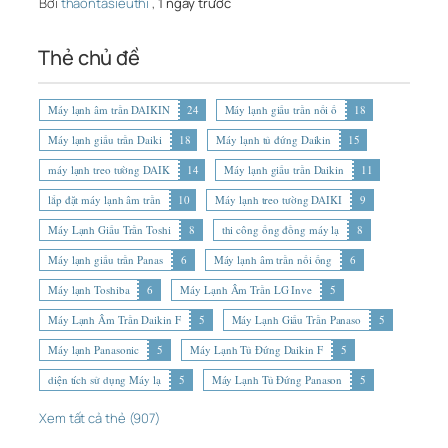
Bởi
thaontasieuthi
,
1 ngày trước
Thẻ chủ đề
Máy lạnh âm trần DAIKIN
24
Máy lạnh giấu trần nối ố
18
Máy lạnh giấu trần Daiki
18
Máy lạnh tủ đứng Daikin
15
máy lạnh treo tường DAIK
14
Máy lạnh giấu trần Daikin
11
lắp đặt máy lạnh âm trần
10
Máy lạnh treo tường DAIKI
9
Máy Lạnh Giấu Trần Toshi
8
thi công ống đồng máy lạ
8
Máy lạnh giấu trần Panas
6
Máy lạnh âm trần nối ống
6
Máy lạnh Toshiba
6
Máy Lạnh Âm Trần LG Inve
5
Máy Lạnh Âm Trần Daikin F
5
Máy Lạnh Giấu Trần Panaso
5
Máy lạnh Panasonic
5
Máy Lạnh Tủ Đứng Daikin F
5
diện tích sử dụng Máy lạ
5
Máy Lạnh Tủ Đứng Panason
5
Xem tất cả thẻ (907)