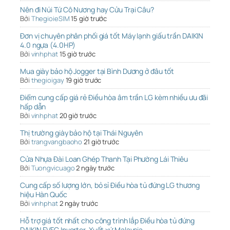
Nên đi Núi Tứ Cô Nương hay Cửu Trại Câu?
Bởi
ThegioieSIM
15 giờ trước
Đơn vị chuyên phân phối giá tốt Máy lạnh giấu trần DAIKIN
4.0 ngựa (4.0HP)
Bởi
vinhphat
15 giờ trước
Mua giày bảo hộ Jogger tại Bình Dương ở đâu tốt
Bởi
thegioigay
19 giờ trước
Điểm cung cấp giá rẻ Điều hòa âm trần LG kèm nhiều ưu đãi
hấp dẫn
Bởi
vinhphat
20 giờ trước
Thị trường giày bảo hộ tại Thái Nguyên
Bởi
trangvangbaoho
21 giờ trước
Cửa Nhựa Đài Loan Ghép Thanh Tại Phường Lái Thiêu
Bởi
Tuongvicuago
2 ngày trước
Cung cấp số lượng lớn, bỏ sỉ Điều hòa tủ đứng LG thương
hiệu Hàn Quốc
Bởi
vinhphat
2 ngày trước
Hỗ trợ giá tốt nhất cho công trình lắp Điều hòa tủ đứng
DAIKIN FVFC Inverter, Xuất xứ Malaysia