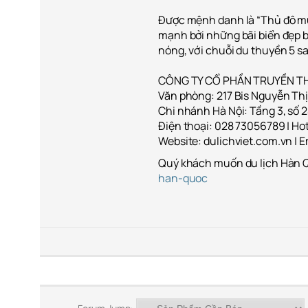
Được mệnh danh là “Thủ đô mù
mạnh bởi những bãi biển đẹp b
nóng, với chuỗi du thuyền 5 sa
CÔNG TY CỔ PHẦN TRUYỀN TH
Văn phòng: 217 Bis Nguyễn Thị
Chi nhánh Hà Nội: Tầng 3, số 2
Điện thoại: 028 73056789 | Hot
Website: dulichviet.com.vn | 
Quý khách muốn du lịch Hàn Q
han-quoc