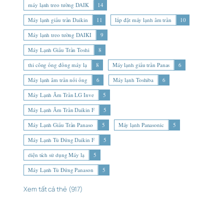
máy lạnh treo tường DAIK
14
Máy lạnh giấu trần Daikin
11
lắp đặt máy lạnh âm trần
10
Máy lạnh treo tường DAIKI
9
Máy Lạnh Giấu Trần Toshi
8
thi công ống đồng máy lạ
8
Máy lạnh giấu trần Panas
6
Máy lạnh âm trần nối ống
6
Máy lạnh Toshiba
6
Máy Lạnh Âm Trần LG Inve
5
Máy Lạnh Âm Trần Daikin F
5
Máy Lạnh Giấu Trần Panaso
5
Máy lạnh Panasonic
5
Máy Lạnh Tủ Đứng Daikin F
5
diện tích sử dụng Máy lạ
5
Máy Lạnh Tủ Đứng Panason
5
Xem tất cả thẻ (917)