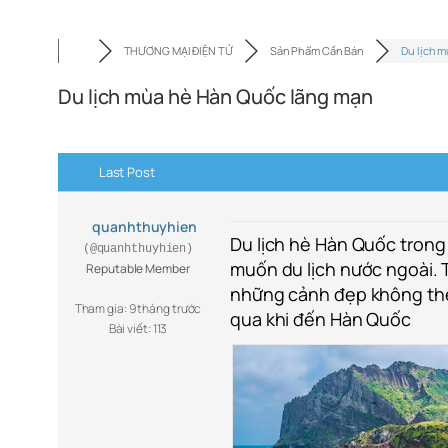
THƯƠNG MẠI ĐIỆN TỬ
Sản Phẩm Cần Bán
Du lịch m
Du lịch mùa hè Hàn Quốc lãng mạn
Last Post
quanhthuyhien
Du lịch hè Hàn Quốc trong
(@quanhthuyhien)
muốn du lịch nước ngoài. T
Reputable Member
những cảnh đẹp không thể
Tham gia: 9 tháng trước
qua khi đến Hàn Quốc
Bài viết: 113