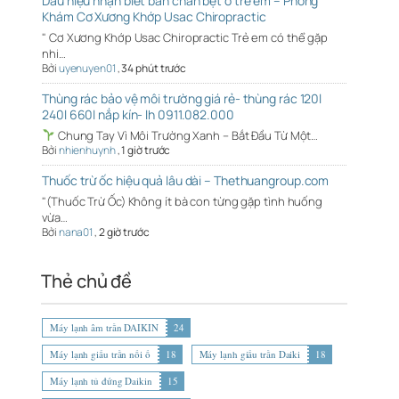
Dấu hiệu nhận biết bàn chân bẹt ở trẻ em – Phòng
Khám Cơ Xương Khớp Usac Chiropractic
" Cơ Xương Khớp Usac Chiropractic Trẻ em có thể gặp
nhi…
Bởi
uyenuyen01
,
34 phút trước
Thùng rác bảo vệ môi trường giá rẻ- thùng rác 120l
240l 660l nắp kín- lh 0911.082.000
Chung Tay Vì Môi Trường Xanh – Bắt Đầu Từ Một…
Bởi
nhienhuynh
,
1 giờ trước
Thuốc trừ ốc hiệu quả lâu dài – Thethuangroup.com
"(Thuốc Trừ Ốc) Không ít bà con từng gặp tình huống
vừa…
Bởi
nana01
,
2 giờ trước
Thẻ chủ đề
Máy lạnh âm trần DAIKIN
24
Máy lạnh giấu trần nối ố
18
Máy lạnh giấu trần Daiki
18
Máy lạnh tủ đứng Daikin
15