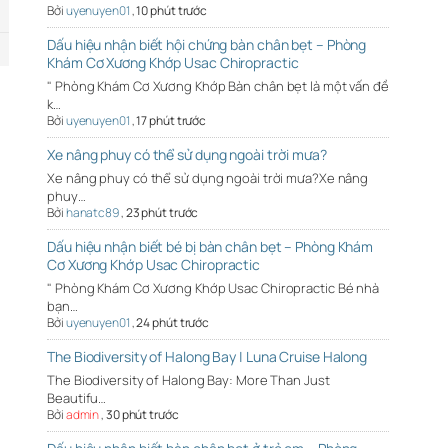
Bởi
uyenuyen01
,
10 phút trước
Dấu hiệu nhận biết hội chứng bàn chân bẹt – Phòng
Khám Cơ Xương Khớp Usac Chiropractic
" Phòng Khám Cơ Xương Khớp Bàn chân bẹt là một vấn đề
k…
Bởi
uyenuyen01
,
17 phút trước
Xe nâng phuy có thể sử dụng ngoài trời mưa?
Xe nâng phuy có thể sử dụng ngoài trời mưa?Xe nâng
phuy…
Bởi
hanatc89
,
23 phút trước
Dấu hiệu nhận biết bé bị bàn chân bẹt – Phòng Khám
Cơ Xương Khớp Usac Chiropractic
" Phòng Khám Cơ Xương Khớp Usac Chiropractic Bé nhà
bạn…
Bởi
uyenuyen01
,
24 phút trước
The Biodiversity of Halong Bay | Luna Cruise Halong
The Biodiversity of Halong Bay: More Than Just
Beautifu…
Bởi
admin
,
30 phút trước