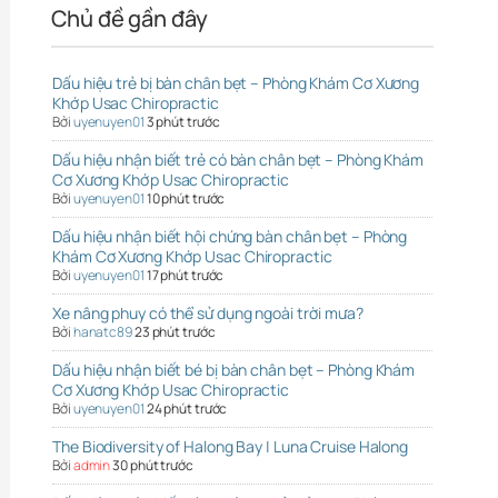
Chủ đề gần đây
Dấu hiệu trẻ bị bàn chân bẹt – Phòng Khám Cơ Xương
Khớp Usac Chiropractic
Bởi
uyenuyen01
3 phút trước
Dấu hiệu nhận biết trẻ có bàn chân bẹt – Phòng Khám
Cơ Xương Khớp Usac Chiropractic
Bởi
uyenuyen01
10 phút trước
Dấu hiệu nhận biết hội chứng bàn chân bẹt – Phòng
Khám Cơ Xương Khớp Usac Chiropractic
Bởi
uyenuyen01
17 phút trước
Xe nâng phuy có thể sử dụng ngoài trời mưa?
Bởi
hanatc89
23 phút trước
Dấu hiệu nhận biết bé bị bàn chân bẹt – Phòng Khám
Cơ Xương Khớp Usac Chiropractic
Bởi
uyenuyen01
24 phút trước
The Biodiversity of Halong Bay | Luna Cruise Halong
Bởi
admin
30 phút trước