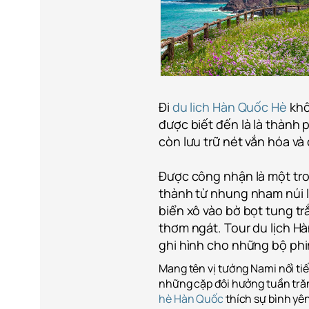
Đi
du lich Hàn Quốc Hè
khô
được biết đến là là thành
còn lưu trữ nét vắn hóa và 
Được công nhận là một tro
thành từ nhung nham núi lử
biển xô vào bờ bọt tung t
thơm ngát. Tour du lịch H
ghi hình cho những bộ phim
Mang tên vị tướng Nami nổi ti
những cặp đôi hưởng tuần tr
hè Hàn Quốc
thích sự bình yên