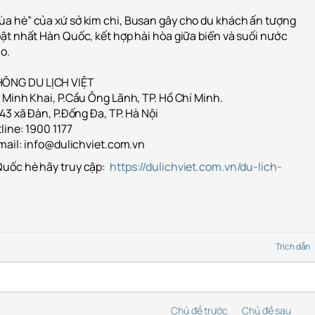
a hè” của xứ sở kim chi, Busan gây cho du khách ấn tượng
ật nhất Hàn Quốc, kết hợp hài hòa giữa biển và suối nước
o.
ÔNG DU LỊCH VIỆT
 Minh Khai, P.Cầu Ông Lãnh, TP. Hồ Chí Minh.
43 xã Đàn, P.Đống Đa, TP. Hà Nội
line: 1900 1177
Email: info@dulichviet.com.vn
uốc hè hãy truy cập:
https://dulichviet.com.vn/du-lich-
Trích dẫn
Chủ đề trước
Chủ đề sau