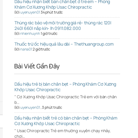
Dấu hiệu nhận biết bàn chân bẹt ở trẻ em – Phòng
Khám Cơ Xương Khớp Usac Chiropractic
Bởi
uyenuyen01
34 phút trước
Thùng rác bảo vệ môi trường giá rẻ- thùng rác 120l
240l 660l nắp kín- lh 0911.082.000
Bởi
nhienhuynh
1 giờ trước
Thuốc trừ ốc hiệu quả lâu dài – Thethuangroup.com
Bởi
nana01
2 giờ trước
Bài Viết Gần Đây
Dấu hiệu trẻ bị bàn chân bẹt – Phòng Khám Cơ Xương
Khớp Usac Chiropractic
" Cơ Xương Khớp Usac Chiropractic Trẻ em với bàn chân
b…
Bởi
uyenuyen01
,
3 phút trước
Dấu hiệu nhận biết trẻ có bàn chân bẹt – Phòng Khám
Cơ Xương Khớp Usac Chiropractic
" Usac Chiropractic Trẻ em thường xuyên chạy nhảy,
chơi…