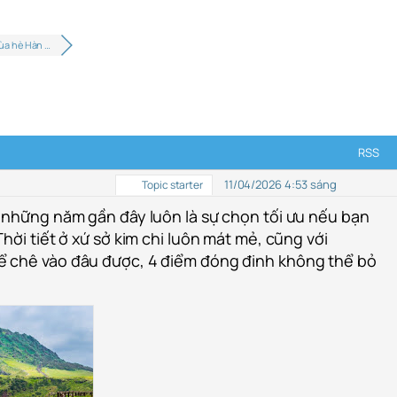
ùa hè Hàn …
RSS
11/04/2026 4:53 sáng
Topic starter
 những năm gần đây luôn là sự chọn tối ưu nếu bạn
hời tiết ở xứ sở kim chi luôn mát mẻ, cũng với
 chê vào đâu được, 4 điểm đóng đinh không thể bỏ