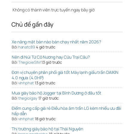
Không có thành viên trực tuyến ngay bây giờ
Chủ đề gần đây
Xe nâng mặt bàn nào bán chạy nhất năm 2026?
Bởi
hanatc89
4 giờ trước
Nên đi Núi Tứ Cô Nương hay Cửu Trại Câu?
Bởi
ThegioieSIM
13 giờ trước
Đơn vị chuyên phân phối giá tốt Máy lạnh giấu trần DAIKIN
4.0 ngựa (4.0HP)
Bởi
vinhphat
13 giờ trước
Mua giày bảo hộ Jogger tại Bình Dương ở đâu tốt
Bởi
thegioigay
17 giờ trước
Điểm cung cấp giá rẻ Điều hòa âm trần LG kèm nhiều ưu đãi
hấp dẫn
Bởi
vinhphat
18 giờ trước
Thị trường giày bảo hộ tại Thái Nguyên