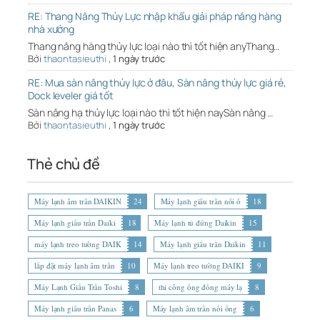
RE: Thang Nâng Thủy Lực nhập khẩu giải pháp nâng hàng
nhà xưởng
Thang nâng hàng thủy lực loại nào thì tốt hiện anyThang…
Bởi
thaontasieuthi
,
1 ngày trước
RE: Mua sàn nâng thủy lực ở đâu, Sàn nâng thủy lực giá rẻ,
Dock leveler giá tốt
Sàn nâng hạ thủy lực loại nào thì tốt hiện naySàn nâng …
Bởi
thaontasieuthi
,
1 ngày trước
Thẻ chủ đề
Máy lạnh âm trần DAIKIN
24
Máy lạnh giấu trần nối ố
18
Máy lạnh giấu trần Daiki
18
Máy lạnh tủ đứng Daikin
15
máy lạnh treo tường DAIK
14
Máy lạnh giấu trần Daikin
11
lắp đặt máy lạnh âm trần
10
Máy lạnh treo tường DAIKI
9
Máy Lạnh Giấu Trần Toshi
8
thi công ống đồng máy lạ
8
Máy lạnh giấu trần Panas
6
Máy lạnh âm trần nối ống
6