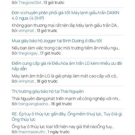
Bởi
ThegioieSIM
,
13 giờ trước
Đơn vị chuyên phân phối giá tốt Máy lạnh giấu trần DAIKIN
4.0 ngựa (4.0HP)
Không gian thương mại rất nên lắp Máy lạnh giấu trần DA…
Bởi
vinhphat
,
13 giờ trước
Mua giày bảo hộ Jogger tại Bình Dương ở đâu tốt
Nếu bạn làm việc trong các môi trường tiềm ẩn nhiều ngu…
Bởi
thegioigay
,
17 giờ trước
Điểm cung cấp giá rẻ Điều hòa âm trần LG kèm nhiều ưu đãi
hấp dẫn
Máy lạnh âm trần LG là giải pháp làm mát cao cấp với cô…
Bởi
vinhphat
,
18 giờ trước
Thị trường giày bảo hộ tại Thái Nguyên
Thái Nguyên đang phát triển mạnh về công nghiệp với nhi…
Bởi
trangvangbaoho
,
18 giờ trước
RE: Ép tuy ô thủy lực gần đây, Ống mềm thuỷ lực, Tuy ô là gì,
Ống thủy lực
Ống tuy ô thủy lực loại tốt hiện nay giá thế nàoỐng tuy…
Bởi
thaontasieuthi
,
1 ngày trước