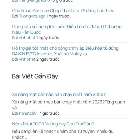
Bởi
trangvangbaoho
18 giờ trước
Cửa Nhựa Đài Loan Ghép Thanh Tại Phường Lái Thiêu
Bởi
Tuongvicuago
1 ngày trước
Cung cấp số lượng lớn, bỏ sỉ Điều hòa tủ đứng LG thương
hiệu Hàn Quốc
Bởi
vinhphat
1 ngày trước
Hỗ trợ giá tốt nhất cho công trình lắp Điều hòa tủ đứng
DAIKIN FVFC Inverter, Xuất xứ Malaysia
Bởi
vinhphat
2 ngày trước
Bài Viết Gần Đây
Xe nâng mặt bàn nào bán chạy nhất năm 2026?
Xe nâng mặt bàn nào bán chạy nhất năm 2026?Tổng quan
về…
Bởi
hanatc89
,
4 giờ trước
Nên đi Núi Tứ Cô Nương hay Cửu Trại Câu?
Nếu đang lên kế hoạch khám phá Tứ Xuyên, nhiều du
khách…