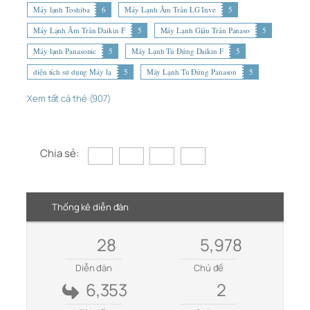
Máy lạnh Toshiba
6
Máy Lạnh Âm Trần LG Inve
5
Máy Lạnh Âm Trần Daikin F
5
Máy Lạnh Giấu Trần Panaso
5
Máy lạnh Panasonic
5
Máy Lạnh Tủ Đứng Daikin F
5
diện tích sử dụng Máy lạ
5
Máy Lạnh Tủ Đứng Panason
5
Xem tất cả thẻ (907)
Chia sẻ:
Thống kê diễn đàn
28
5,978
Diễn đàn
Chủ đề
6,353
2