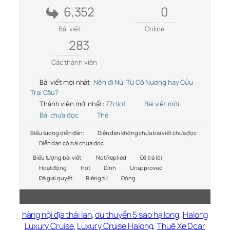
6,352
0
Bài viết
Online
283
Các thành viên
Bài viết mới nhất:
Nên đi Núi Tứ Cô Nương hay Cửu
Trại Câu?
Thành viên mới nhất:
77rtio1
Bài viết mới
Bài chưa đọc
Thẻ
Biểu tượng diễn đàn:
Diễn đàn không chứa bài viết chưa đọc
Diễn đàn có bài chưa đọc
Biểu tượng bài viết:
Not Replied
Đã trả lời
Hoạt động
Hot
Dính
Unapproved
Đã giải quyết
Riêng tư
Đóng
hàng nội địa thái lan
,
du thuyền 5 sao hạ long
,
Halong
Luxury Cruise
,
Luxury Cruise Halong
,
Thuê Xe Dcar