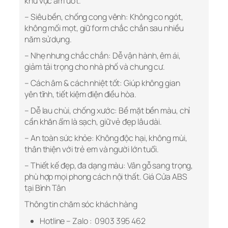
khu vực ẩm ướt.
– Siêu bền, chống cong vênh: Không co ngót,
không mối mọt, giữ form chắc chắn sau nhiều
năm sử dụng.
– Nhẹ nhưng chắc chắn: Dễ vận hành, êm ái,
giảm tải trọng cho nhà phố và chung cư.
– Cách âm & cách nhiệt tốt: Giúp không gian
yên tĩnh, tiết kiệm điện điều hòa.
– Dễ lau chùi, chống xước: Bề mặt bền màu, chỉ
cần khăn ẩm là sạch, giữ vẻ đẹp lâu dài.
– An toàn sức khỏe: Không độc hại, không mùi,
thân thiện với trẻ em và người lớn tuổi.
– Thiết kế đẹp, đa dạng màu: Vân gỗ sang trọng,
phù hợp mọi phong cách nội thất. Giá Cửa ABS
tại Bình Tân
Thông tin chăm sóc khách hàng
Hotline – Zalo : 0903 395 462