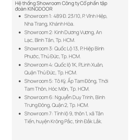
Hệ thống Showroom Công ty Cổ phần tập
đoàn KINGDOOR
Showroom 1: 489 Đ. 23/10, P. Vĩnh Hiệp,
Nha Trang, Khánh Hòa.
Showroom 2: Kinh Dương Vương, An
Lạc, Bình Tân, Tp. HCM.
Showroom 3: Quốc Lộ 13, P. Hiệp Bình
Phước, Thủ Đức, Tp. HCM.
Showroom 4: Quốc lộ 1K, P.Linh Xuân,
Quận Thủ Đức, Tp. HCM.
Showroom 5: Tô Ký, Ấp Tam Đông, Thới
Tam Thôn, Hóc Môn, Tp. HCM.
Showroom 6: Nguyễn Duy Trinh, Bình
Trưng Đông, Quận 2, Tp. HCM.
Showroom 7: Tỉnh lộ 9, thôn 1, xã Tân
Tiến, huyện Krông Pắc, tỉnh Đắk Lắk.