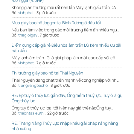
4.0 ngựa (4.0HP)
Không gian thương mại rất nên lắp Máy lạnh giấu trần DA…
Bởi
vinhphat
,
3 giờ trước
Mua giày bảo hộ Jogger tại Bình Dương ở đâu tốt
Nếu bạn làm việc trong các môi trường tiềm ẩn nhiều ngu…
Bởi
thegioigay
,
7 giờ trước
Điểm cung cấp giá rẻ Điều hòa âm trần LG kèm nhiều ưu đãi
hấp dẫn
Máy lạnh âm trần LG là giải pháp làm mát cao cấp với cô…
Bởi
vinhphat
,
7 giờ trước
Thị trường giày bảo hộ tại Thái Nguyên
Thái Nguyên đang phát triển mạnh về công nghiệp với nhi…
Bởi
trangvangbaoho
,
8 giờ trước
RE: Ép tuy ô thủy lực gần đây, Ống mềm thuỷ lực, Tuy ô là gì,
Ống thủy lực
Ống tuy ô thủy lực loại tốt hiện nay giá thế nàoỐng tuy…
Bởi
thaontasieuthi
,
22 giờ trước
RE: Thang Nâng Thủy Lực nhập khẩu giải pháp nâng hàng
nhà xưởng