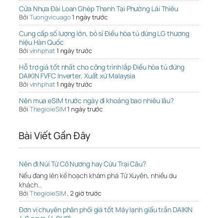
Cửa Nhựa Đài Loan Ghép Thanh Tại Phường Lái Thiêu
Bởi
Tuongvicuago
1 ngày trước
Cung cấp số lượng lớn, bỏ sỉ Điều hòa tủ đứng LG thương
hiệu Hàn Quốc
Bởi
vinhphat
1 ngày trước
Hỗ trợ giá tốt nhất cho công trình lắp Điều hòa tủ đứng
DAIKIN FVFC Inverter, Xuất xứ Malaysia
Bởi
vinhphat
1 ngày trước
Nên mua eSIM trước ngày đi khoảng bao nhiêu lâu?
Bởi
ThegioieSIM
1 ngày trước
Bài Viết Gần Đây
Nên đi Núi Tứ Cô Nương hay Cửu Trại Câu?
Nếu đang lên kế hoạch khám phá Tứ Xuyên, nhiều du
khách…
Bởi
ThegioieSIM
,
2 giờ trước
Đơn vị chuyên phân phối giá tốt Máy lạnh giấu trần DAIKIN