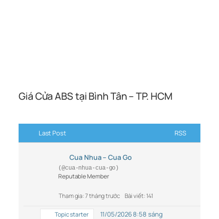
Giá Cửa ABS tại Bình Tân – TP. HCM
Last Post
RSS
Cua Nhua – Cua Go
(@cua-nhua-cua-go)
Reputable Member
Tham gia: 7 tháng trước
Bài viết: 141
11/05/2026 8:58 sáng
Topic starter