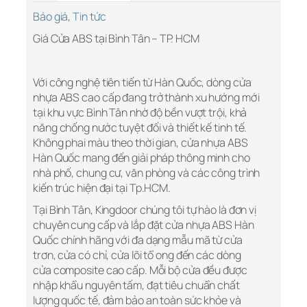
Báo giá
,
Tin tức
Giá Cửa ABS tại Bình Tân – TP. HCM
Với công nghệ tiên tiến từ Hàn Quốc, dòng cửa
nhựa ABS cao cấp đang trở thành xu hướng mới
tại khu vực Bình Tân nhờ độ bền vượt trội, khả
năng chống nước tuyệt đối và thiết kế tinh tế.
Không phai màu theo thời gian, cửa nhựa ABS
Hàn Quốc mang đến giải pháp thông minh cho
nhà phố, chung cư, văn phòng và các công trình
kiến trúc hiện đại tại Tp.HCM.
Tại Bình Tân, Kingdoor chúng tôi tự hào là đơn vị
chuyên cung cấp và lắp đặt cửa nhựa ABS Hàn
Quốc chính hãng với đa dạng mẫu mã từ cửa
trơn, cửa có chỉ, cửa lõi tổ ong đến các dòng
cửa composite cao cấp. Mỗi bộ cửa đều được
nhập khẩu nguyên tấm, đạt tiêu chuẩn chất
lượng quốc tế, đảm bảo an toàn sức khỏe và