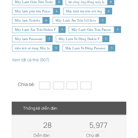
Máy Lạnh Giấu Trần Toshi
8
thi công ống đồng máy lạ
8
Máy lạnh giấu trần Panas
6
Máy lạnh âm trần nối ống
6
Máy lạnh Toshiba
6
Máy Lạnh Âm Trần LG Inve
5
Máy Lạnh Âm Trần Daikin F
5
Máy Lạnh Giấu Trần Panaso
5
Máy lạnh Panasonic
5
Máy Lạnh Tủ Đứng Daikin F
5
diện tích sử dụng Máy lạ
5
Máy Lạnh Tủ Đứng Panason
5
Xem tất cả thẻ (907)
Chia sẻ:
Thống kê diễn đàn
28
5,977
Diễn đàn
Chủ đề