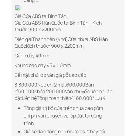
dáng,…
Giá Cửa ABS tại Bình Tân
Giá Cửa ABS Hàn Quốc tại Bình Tân – Kích
thước 900 x 2200mm
Diễn giảiThành tiền (vnđ)Cửa nhựa ABS Hàn
QuốcKích thước: 900 x 2200mm
Cánh dày 40mm
Khung bao dày 45 x 110mm
Bề mặt phủ lớp vân giả gỗ cao cấp
3.300.000Nẹp chỉ 2 mặt600.000Bản
lề60.000Khóa 200.000Vận chuyển
Liên hệ
Lắp
đặt
Liên hệ
Tổng hoàn thiện4.160.000*Lưu ý:
Tổng giá trị bộ cửa trên chưa bao gồm
chi phí vận chuyển và lắp đặt tại công
trình.
Giá sẽ dao động nếu như có sự thay đổi