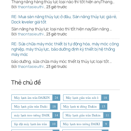
Thang nâng hàng thủy lực loại nào thì tốt hiện anyThang…
Bởi
thaontasieuthi
,
23 giờ trước
RE: Mua sàn nâng thủy lực ở đâu, Sàn nâng thủy lực giá rẻ,
Dock leveler giá tốt
Sàn nâng hạ thủy lực loại nào thì tốt hiện naySàn nâng …
Bởi
thaontasieuthi
,
23 giờ trước
RE: Sửa chữa máy móc thiết bị tự động hóa, máy móc công
nghiệp, máy thủy lực, bảo dưỡng định kỳ thiết bị hệ thống
máy móc
bảo dưỡng, sửa chữa máy móc thiết bị thủy lực loại tốt …
Bởi
thaontasieuthi
,
23 giờ trước
Thẻ chủ đề
Máy lạnh âm trần DAIKIN
24
Máy lạnh giấu trần nối ố
18
Máy lạnh giấu trần Daiki
18
Máy lạnh tủ đứng Daikin
15
máy lạnh treo tường DAIK
14
Máy lạnh giấu trần Daikin
11
lắp đặt máy lạnh âm trần
10
Máy lạnh treo tường DAIKI
9