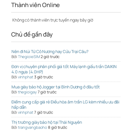
Thành viên Online
Không có thành viên trực tuyến ngay bây giờ
Chủ đề gần đây
Nên đi Núi Tứ Cô Nương hay Cửu Trại Câu?
Bởi
ThegioieSIM
2 giờ trước
Đơn vị chuyên phân phối giá tốt Máy lạnh giấu trần DAIKIN
4.0 ngựa (4.0HP)
Bởi
vinhphat
3 giờ trước
Mua giày bảo hộ Jogger tại Bình Dương ở đâu tốt
Bởi
thegioigay
7 giờ trước
Điểm cung cấp giá rẻ Điều hòa âm trần LG kèm nhiều ưu đãi
hấp dẫn
Bởi
vinhphat
7 giờ trước
Thị trường giày bảo hộ tại Thái Nguyên
Bởi
trangvangbaoho
8 giờ trước