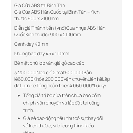
Giá Cửa ABS tại Bình Tân
Giá Cửa ABS Hàn Quốc tại Bình Tân – Kích
thước 900 x 2100mm
Diễn giảiThành tiền (vnđ)Cửa nhựa ABS Hàn
QuốcKích thước: 900 x 2100mm
Cánh dày 40mm
Khung bao dày 45 x 110mm
Bề mặt phủ lớp vân giả gỗ cao cấp
3.200.000Nẹp chỉ 2 mặt600.000Bản
lề60.000Khóa 200.000Vận chuyển
Liên hệ
Lắp
đặt
Liên hệ
Tổng hoàn thiện4.060.000*Lưu ý:
Tổng giá trị bộ cửa trên chưa bao gồm
chi phí vận chuyển và lắp đặt tại công
trình.
Giá sẽ dao động nếu như có sự thay đổi
về kích thước, vị trí công trình, kiểu