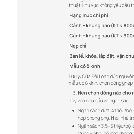
thuật, khu vực không yêu cầu 
Hạng mục chi phí
Cánh + khung bao (KT < 8
Cánh + khung bao (KT < 90
Nẹp chỉ
Bản lề, khóa, lắp đặt, vận ch
Mẫu có ô kính
Lưu ý: Cửa Đài Loan đúc nguyên
mẫu có ô kính, chọn dòng ghép t
Nên chọn dòng nào cho n
Tùy vào nhu cầu và ngân sách, 
Ngân sách dưới 4 triệu/bộ, 
hợp phòng phụ, kho, nhà tr
Ngân sách 3,5–5 triệu/bộ,
Quốc – nhẹ, bề mặt không 