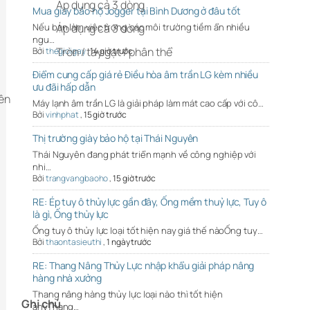
Áp dụng cả 3 dòng
Mua giày bảo hộ Jogger tại Bình Dương ở đâu tốt
Nếu bạn làm việc trong các môi trường tiềm ẩn nhiều
Áp dụng cả 3 dòng
ngu…
Tròn / tay gạt / phân thể
Bởi
thegioigay
,
14 giờ trước
Điểm cung cấp giá rẻ Điều hòa âm trần LG kèm nhiều
ưu đãi hấp dẫn
lên
Máy lạnh âm trần LG là giải pháp làm mát cao cấp với cô…
Bởi
vinhphat
,
15 giờ trước
Thị trường giày bảo hộ tại Thái Nguyên
Thái Nguyên đang phát triển mạnh về công nghiệp với
nhi…
Bởi
trangvangbaoho
,
15 giờ trước
RE: Ép tuy ô thủy lực gần đây, Ống mềm thuỷ lực, Tuy ô
là gì, Ống thủy lực
Ống tuy ô thủy lực loại tốt hiện nay giá thế nàoỐng tuy…
Bởi
thaontasieuthi
,
1 ngày trước
RE: Thang Nâng Thủy Lực nhập khẩu giải pháp nâng
hàng nhà xưởng
Thang nâng hàng thủy lực loại nào thì tốt hiện
Ghi chú
anyThang…