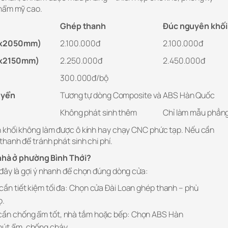
thẩm mỹ cao.
Ghép thanh
Đúc nguyên khối
00x2050mm)
2.100.000đ
2.100.000đ
0x2150mm)
2.250.000đ
2.450.000đ
300.000đ/bộ
uyển
Tương tự dòng Composite và ABS Hàn Quốc
Không phát sinh thêm
Chỉ làm mẫu phẳn
 khối không làm được ô kính hay chạy CNC phức tạp. Nếu cần
hanh để tránh phát sinh chi phí.
hà ở phường Bình Thới?
đây là gợi ý nhanh để chọn đúng dòng cửa:
cần tiết kiệm tối đa: Chọn cửa Đài Loan ghép thanh – phù
ọ.
 cần chống ẩm tốt, nhà tắm hoặc bếp: Chọn ABS Hàn
hút ẩm, chống cháy.