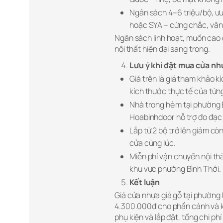
Ngân sách 4–6 triệu/bộ, ưu
hoặc SYA – cứng chắc, vân 
Ngân sách linh hoạt, muốn cao 
nội thất hiện đại sang trọng.
Lưu ý khi đặt mua cửa nh
Giá trên là giá tham khả
kích thước thực tế của từn
Nhà trong hẻm tại phường 
Hoabinhdoor hỗ trợ đo đạc t
Lắp từ 2 bộ trở lên giảm c
cửa cùng lúc.
Miễn phí vận chuyển nội th
khu vực phường Bình Thới.
Kết luận
Giá cửa nhựa giả gỗ tại phường
4.300.000đ cho phần cánh và k
phụ kiện và lắp đặt, tổng chi ph