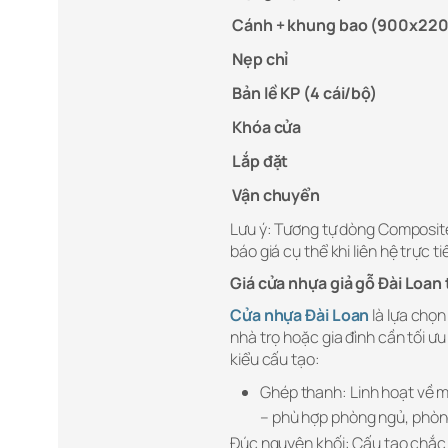
Cánh + khung bao (900x2
Nẹp chỉ
Bản lề KP (4 cái/bộ)
Khóa cửa
Lắp đặt
Vận chuyển
Lưu ý: Tương tự dòng Composite
báo giá cụ thể khi liên hệ trực ti
Giá cửa nhựa giả gỗ Đài Loan
Cửa nhựa Đài Loan
là lựa chọn
nhà trọ hoặc gia đình cần tối
kiểu cấu tạo:
Ghép thanh: Linh hoạt về m
– phù hợp phòng ngủ, phòn
Đúc nguyên khối: Cấu tạo chắc 