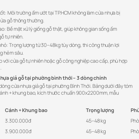
ốt: Môi trường ẩm ướt tại TP.HCM không làm cửa nhựa bị
cửa gỗ thông thường.
ao: Bề mặt xử lý giống gỗ thật, giúp không gian sống ấm
ỗ tự nhiên.
nhỏ: Trọng lượng từ 30–48kg tùy dòng, thi công thuận lợi
ng hẻm sâu.
so với cửa gỗ tự nhiên hoặc gỗ công nghiệp cao cấp, phù hợp
.
hựa giả gỗ tại phường bình thới – 3 dòng chính
dòng cửa nhựa giả gỗ tại phường Bình Thới. Bảng dưới đây tóm
 cánh + khung bao, kích thước chuẩn 900x2200mm, mẫu
Cánh + Khung bao
Trọng lượng
Phù
3.300.000đ
45–48 kg
Phò
3.900.000đ
45–48 kg
Phò