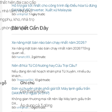
 thất hiện đại cao cấp
Hỗ trợ giá tốt nhất cho công trình lắp Điều hòa tủ đứng
DAIKIN FVFC Inverter, Xuất xứ Malaysia
, nhà tắm, nhà phố
Bởi
vinhphat
1 ngày trước
ng phụ, kho, nhà trọ
Bài Viết Gần Đây
, phòng đơn giản
Xe nâng mặt bàn nào bán chạy nhất năm 2026?
Xe nâng mặt bàn nào bán chạy nhất năm 2026?Tổng
quan về…
Bởi
hanatc89
,
2 giờ trước
Nên đi Núi Tứ Cô Nương hay Cửu Trại Câu?
Nếu đang lên kế hoạch khám phá Tứ Xuyên, nhiều du
khách…
Bởi
ThegioieSIM
,
10 giờ trước
n gỗ
Ghi chú
Đơn vị chuyên phân phối giá tốt Máy lạnh giấu trần
Giá tham khảo
DAIKIN 4.0 ngựa (4.0HP)
Không gian thương mại rất nên lắp Máy lạnh giấu trần
DA…
Áp dụng cả 3 dòng
Bởi
vinhphat
,
10 giờ trước