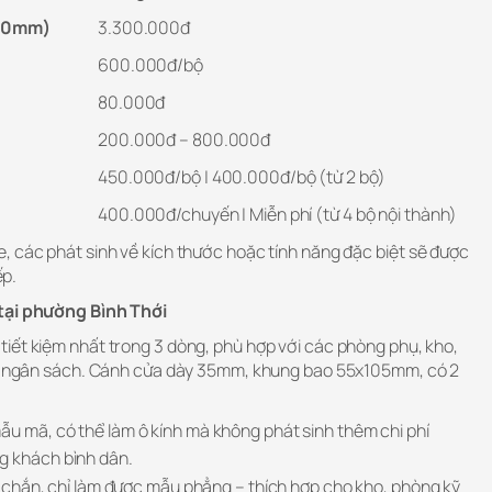
200mm)
3.300.000đ
600.000đ/bộ
80.000đ
200.000đ – 800.000đ
450.000đ/bộ | 400.000đ/bộ (từ 2 bộ)
400.000đ/chuyến | Miễn phí (từ 4 bộ nội thành)
, các phát sinh về kích thước hoặc tính năng đặc biệt sẽ được
ếp.
 tại phường Bình Thới
 tiết kiệm nhất trong 3 dòng, phù hợp với các phòng phụ, kho,
 ưu ngân sách. Cánh cửa dày 35mm, khung bao 55x105mm, có 2
ẫu mã, có thể làm ô kính mà không phát sinh thêm chi phí
g khách bình dân.
chắn, chỉ làm được mẫu phẳng – thích hợp cho kho, phòng kỹ