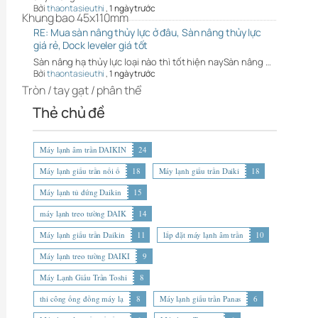
Bởi
thaontasieuthi
,
1 ngày trước
Khung bao 45x110mm
RE: Mua sàn nâng thủy lực ở đâu, Sàn nâng thủy lực
giá rẻ, Dock leveler giá tốt
Sàn nâng hạ thủy lực loại nào thì tốt hiện naySàn nâng …
Bởi
thaontasieuthi
,
1 ngày trước
Tròn / tay gạt / phân thể
Thẻ chủ đề
Máy lạnh âm trần DAIKIN
24
Máy lạnh giấu trần nối ố
18
Máy lạnh giấu trần Daiki
18
Máy lạnh tủ đứng Daikin
15
máy lạnh treo tường DAIK
14
Máy lạnh giấu trần Daikin
11
lắp đặt máy lạnh âm trần
10
Máy lạnh treo tường DAIKI
9
Máy Lạnh Giấu Trần Toshi
8
thi công ống đồng máy lạ
8
Máy lạnh giấu trần Panas
6