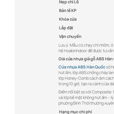
Nẹp chỉ L6
Bản lề KP
Khóa cửa
Lắp đặt
Vận chuyển
Lưu ý: Mẫu có chạy chỉ nhôm, ô 
hệ Hoabinhdoor để được tư vấn
Giá cửa nhựa giả gỗ ABS Hàn
Cửa nhựa ABS Hàn Quốc
sở h
hút ẩm, lớp ABS chống cháy lan,
lớp Honey-Comb cách âm cách n
trong 10 giờ, tạo ra cánh cửa 
Điểm nổi bật so với Composite:
và lớp bề mặt không hút ẩm – l
phường Bình Thới thường xuyên 
Hạng mục chi phí