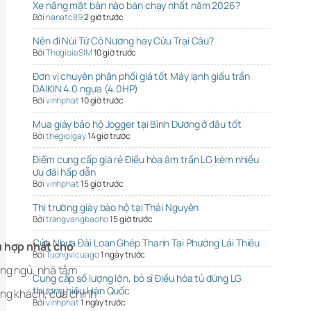
Xe nâng mặt bàn nào bán chạy nhất năm 2026?
Bởi
hanatc89
2 giờ trước
Nên đi Núi Tứ Cô Nương hay Cửu Trại Câu?
Bởi
ThegioieSIM
10 giờ trước
Đơn vị chuyên phân phối giá tốt Máy lạnh giấu trần
DAIKIN 4.0 ngựa (4.0HP)
Bởi
vinhphat
10 giờ trước
Mua giày bảo hộ Jogger tại Bình Dương ở đâu tốt
Bởi
thegioigay
14 giờ trước
Điểm cung cấp giá rẻ Điều hòa âm trần LG kèm nhiều
ưu đãi hấp dẫn
Bởi
vinhphat
15 giờ trước
Thị trường giày bảo hộ tại Thái Nguyên
Bởi
trangvangbaoho
15 giờ trước
Cửa Nhựa Đài Loan Ghép Thanh Tại Phường Lái Thiêu
 hợp nhất cho
Bởi
Tuongvicuago
1 ngày trước
ng ngủ, nhà tắm
Cung cấp số lượng lớn, bỏ sỉ Điều hòa tủ đứng LG
thương hiệu Hàn Quốc
ng khách, cửa chính
Bởi
vinhphat
1 ngày trước