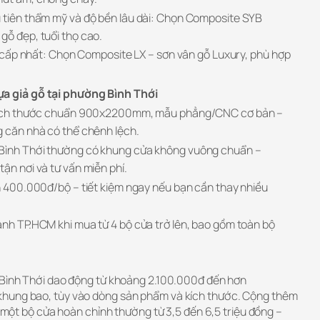
 tiên thẩm mỹ và độ bền lâu dài: Chọn Composite SYB
gỗ đẹp, tuổi thọ cao.
cấp nhất: Chọn Composite LX – sơn vân gỗ Luxury, phù hợp
ựa giả gỗ tại phường Bình Thới
o kích thước chuẩn 900x2200mm, mẫu phẳng/CNC cơ bản –
g căn nhà có thể chênh lệch.
Bình Thới thường có khung cửa không vuông chuẩn –
ận nơi và tư vấn miễn phí.
òn 400.000đ/bộ – tiết kiệm ngay nếu bạn cần thay nhiều
ành TP.HCM khi mua từ 4 bộ cửa trở lên, bao gồm toàn bộ
 Bình Thới dao động từ khoảng 2.100.000đ đến hơn
hung bao, tùy vào dòng sản phẩm và kích thước. Cộng thêm
í một bộ cửa hoàn chỉnh thường từ 3,5 đến 6,5 triệu đồng –