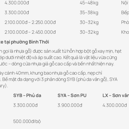
4.300.000đ
45–48 kg
Nội
3.300.000đ
35–38 kg
Bếp
2.100.000đ – 2.250.000đ
30–32 kg
Phò
2.100.000đ – 2.450.000đ
30–32 kg
Kho
e tại phường Bình Thới
 gọi là nhựa gỗ) được sản xuất từ hỗn hợp bột gỗ xay mịn, hạt
 dưới nhiệt độ và áp suất cao. Kết quả là vật liệu vừa cứng
ớc – dòng cửa nhựa giả gỗ cao cấp và bền nhất hiện nay.
dày cánh 40mm, khung bao nhựa gỗ cao cấp, nẹp chỉ
 Bề mặt đa dạng với 3 phân dòng SYB (phủ da vân gỗ), SYA
ry).
SYB – Phủ da
SYA – Sơn PU
LX – Sơn vâ
3.300.000đ
3.900.000đ
4.300.000đ
500.000đ/bộ