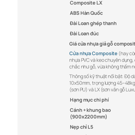
Composite LX
ABS Hàn Quốc
Đài Loan ghép thanh
Đài Loan đúc
Giá cửa nhựa giả gỗ composit
Cửa nhựa Composite
(hay còn
nhựa PVC và keo chuyên dụng, ép
chắc như gỗ, vừa không thấm nư
Thông số kỹ thuật nổi bật: Độ 
10x50mm, trọng lượng 45–48kg.
(sơn PU) và LX (sơn vân gỗ Luxu
Hạng mục chi phí
Cánh + khung bao
(900x2200mm)
Nẹp chỉ L5