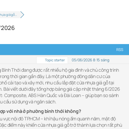
nhựa giả gỗ…
5/2026
RSS
05/06/2026 8:15 sáng
Topic starter
 Bình Thới đang được rất nhiều hộ gia đình và chủ công trình
 trong thời gian gần đây. Là một phường đông dân cư của
hố cải tạo và xây mới, nhu cầu lắp đặt cửa nhựa giả gỗ tại
. Bài viết dưới đây tổng hợp bảng giá cập nhật tháng 6/2026
t: Composite, ABS Hàn Quốc và Đài Loan – giúp bạn so sánh
hu cầu sử dụng và ngân sách.
ợp với nhà ở phường bình thới không?
u vực nội đô TP.HCM – khí hậu nóng ẩm quanh năm, mật độ
Đặc điểm này khiến cửa nhựa giả gỗ trở thành lựa chọn rất phù