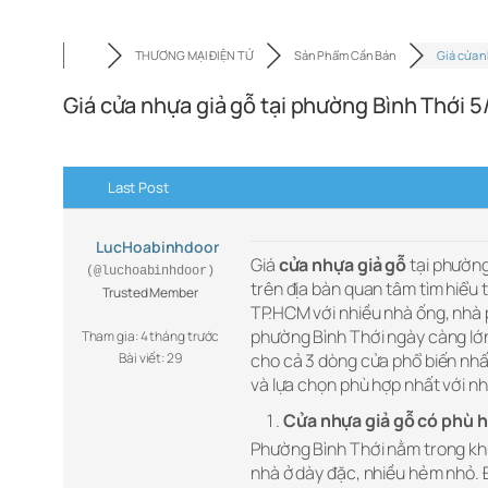
THƯƠNG MẠI ĐIỆN TỬ
Sản Phẩm Cần Bán
Giá cửa 
Giá cửa nhựa giả gỗ tại phường Bình Thới 
Last Post
LucHoabinhdoor
Giá
cửa nhựa giả gỗ
tại phường
(@luchoabinhdoor)
trên địa bàn quan tâm tìm hiểu
Trusted Member
TP.HCM với nhiều nhà ống, nhà p
phường Bình Thới ngày càng lớn
Tham gia: 4 tháng trước
Bài viết: 29
cho cả 3 dòng cửa phổ biến nhấ
và lựa chọn phù hợp nhất với n
Cửa nhựa giả gỗ có phù h
Phường Bình Thới nằm trong kh
nhà ở dày đặc, nhiều hẻm nhỏ. 