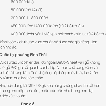
600.000đ/bộ
80.000đ/bộ (4 cái)
200.000đ – 800.000đ
450.000đ/bộ | 400.000đ/bộ (từ 2 bộ trở lên)
400.000đ/chuyến | Miễn phí nội thành khi mua từ 4 bộ trở 
kính hoặc kích thước vượt chuẩn sẽ được báo giá riêng. Liên
 chính xác.
 Quốc tại phường Bình Thới
ữu cấu tạo 5 lớp hiện đại: lớp ngoài DeCo-Sheet vân gỗ không
 lõi gỗ PVC gia cố quanh cánh, lớp LVL hạn chế cong vênh và
hiệt ở trung tâm. Toàn bộ được ép bằng máy thủy lực 7 tấn
dày 40mm cực kỳ chắc chắn.
 Nhẹ hơn đáng kể (35–38kg), khả năng chống cháy lan tốt hơn
ý tưởng cho bếp, nhà tắm, hoặc các căn nhà trong hẻm tại
tiếp xúc hơi ẩm.
Đơn giá