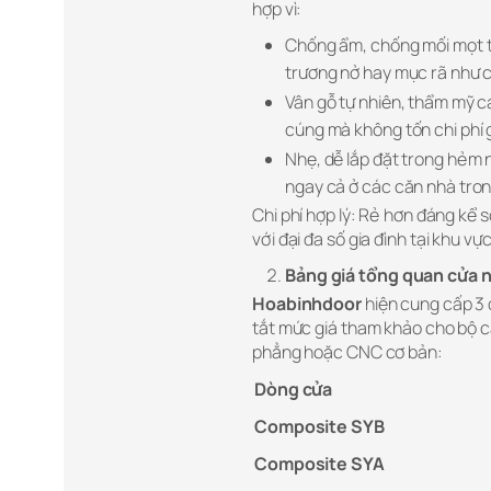
hợp vì:
Chống ẩm, chống mối mọt t
trương nở hay mục rã như 
Vân gỗ tự nhiên, thẩm mỹ c
cúng mà không tốn chi phí g
Nhẹ, dễ lắp đặt trong hẻm 
ngay cả ở các căn nhà tro
Chi phí hợp lý: Rẻ hơn đáng kể 
với đại đa số gia đình tại khu vực
Bảng giá tổng quan cửa n
Hoabinhdoor
hiện cung cấp 3 
tắt mức giá tham khảo cho bộ
phẳng hoặc CNC cơ bản:
Dòng cửa
Composite SYB
Composite SYA