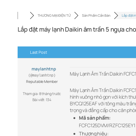
THƯƠNG MẠI ĐIỆN TỬ
Sản Phẩm Cần Bán
Lắp đặt 
Lắp đặt máy lạnh Daikin âm trần 5 ngựa cho
Last Post
maylanhtnp
Máy Lạnh Âm Trần Daikin FCFC
(@maylanhtnp)
Reputable Member
Máy Lạnh Âm Trần Daikin FCFC1
Tham gia: 8 tháng trước
hình vuông nhỏ gọn với kích th
Bài viết: 134
BYCQ125EAF với tông màu trắng t
trọng và đẳng cấp cho căn phò
Mã sản phẩm:
FCFC125DVM/RZFC125EY1
Thương hiệu: