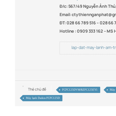
Đ/c: 567/49 Nguyễn Ảnh Thủ,
Email: ctythiennganphat@g
ĐT: 028 66 789 516 – 028 66 
Hotline : 0909 333 162 – MS 
lap-dat-may-lanh-am-t
Thẻ chủ đề
FCFC125DVM/RZFC125EY1
Máy 
Máy lạnh Daikin FCFC125D