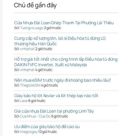
Chủ đề gần đây
Cửa Nhựa Đài Loan Ghép Thanh Tại Phường Lái Thiêu
Bởi
Tuongvicuago
2 giờ trước
Cung cấp số lượng lớn, bỏ sỉ Điều hòa tủ đứng LG
thương hiệu Hàn Quốc
Bởi
vinhphat
2 giờ trước
Hỗ trợ giá tốt nhất cho công trình lắp Điều hòa tủ đứng
DAIKIN FVFC Inverter, Xuất xứ Malaysia
Bởi
vinhphat
4 giờ trước
Nên mua eSIM trước ngày đi khoảng bao nhiêu lâu?
Bởi
ThegioieSIM
4 giờ trước
Giày bảo hộ lót Kevlar và lót thép loại nào tốt
Bởi
Lasa
8 giờ trước
Giá cửa nhựa Đài Loan tại phường Linh Tây
Bởi
Cua Nhua – Cua Go
9 giờ trước
Ưu điểm của giày bảo hộ đế cao su
Bởi
thegioigay
10 giờ trước