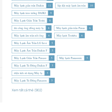
Máy lạnh giấu trần Daikin
11
lắp đặt máy lạnh âm trần
10
Máy lạnh treo tường DAIKI
9
Máy Lạnh Giấu Trần Toshi
8
thi công ống đồng máy lạ
8
Máy lạnh giấu trần Panas
6
Máy lạnh âm trần nối ống
6
Máy lạnh Toshiba
6
Máy Lạnh Âm Trần LG Inve
5
Máy Lạnh Âm Trần Daikin F
5
Máy Lạnh Giấu Trần Panaso
5
Máy lạnh Panasonic
5
Máy Lạnh Tủ Đứng Daikin F
5
diện tích sử dụng Máy lạ
5
Máy Lạnh Tủ Đứng Panason
5
Xem tất cả thẻ (902)