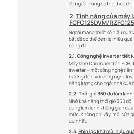
để người dùng có thể theo dõi
2.
Tính năng của máy l
FCFC125DVM/RZFC125
Ngoài mang thiết kế hiệu quả v
bật để có thể đem lại hiệu qu
năng đó.
2.1.
Công nghệ inverter tiết 
Máy lạnh Daikin âm trần FCFC
Inverter – một công nghệ tiên
hướng đến. Với công nghệ Inver
năng lượng cho ngôi nhà của b
2.2.
Thổi gió 360 độ làm lạnh
Nhờ khả năng thổi gió 360 độ
dụng làm lạnh không gian của b
mức. Không chỉ vậy, mỗi cửa g
ưu nhất.
2.3.
Phin lọc khử mùi hiệu qu