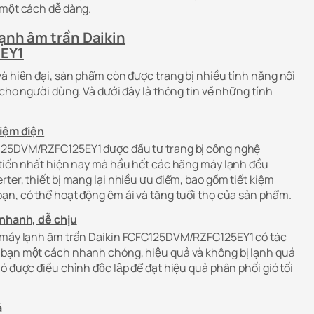
 một cách dễ dàng.
ạnh âm trần Daikin
EY1
à hiện đại, sản phẩm còn được trang bị nhiều tính năng nổi
ả cho người dùng. Và dưới đây là thông tin về những tính
kiệm điện
125DVM/RZFC125EY1 được đầu tư trang bị công nghệ
 tiến nhất hiện nay mà hầu hết các hãng máy lạnh đều
ter, thiết bị mang lại nhiều ưu điểm, bao gồm tiết kiệm
ạn, có thể hoạt động êm ái và tăng tuổi thọ của sản phẩm.
 nhanh, dễ chịu
, máy lạnh âm trần Daikin FCFC125DVM/RZFC125EY1 có tác
ạn một cách nhanh chóng, hiệu quả và không bị lạnh quá
ió được điều chỉnh độc lập để đạt hiệu quả phân phối gió tối
ả