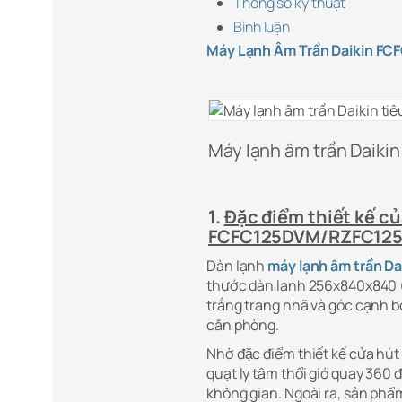
Thông số kỹ thuật
Bình luận
Máy Lạnh Âm Trần Daikin FC
Máy lạnh âm trần Daikin
1.
Đặc điểm thiết kế củ
FCFC125DVM/RZFC125
Dàn lạnh
máy lạnh âm trần Da
thước dàn lạnh 256x840x840 (
trắng trang nhã và góc cạnh b
căn phòng.
Nhờ đặc điểm thiết kế cửa hút
quạt ly tâm thổi gió quay 360 độ 
không gian. Ngoài ra, sản phâ