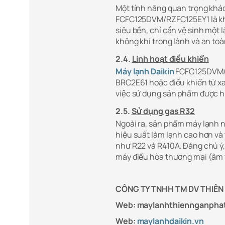
Một tính năng quan trọng khác
FCFC125DVM/RZFC125EY1 là khả 
siêu bền, chỉ cần vệ sinh một
không khí trong lành và an to
2.4.
Linh hoạt điều khiển
Máy lạnh Daikin
FCFC125DVM/RZF
BRC2E61 hoặc điều khiển từ xa
việc sử dụng sản phẩm được h
2.5.
Sử dụng gas R32
Ngoài ra, sản phẩm máy lạnh 
hiệu suất làm lạnh cao hơn và 
như R22 và R410A. Đáng chú ý,
máy điều hòa thương mại (âm 
CÔNG TY TNHH TM DV THIÊN
Web: maylanhthiennganpha
Web:
maylanhdaikin.vn