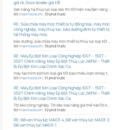
giá rẻ, Dock leveler giá tốt
Sàn nâng hạ thủy lực loại nào thì tốt hiện naySàn nâng …
Bởi
thaontasieuthi
,
33 phút trước
RE: Sửa chữa máy móc thiết bị tự động hóa, máy móc
công nghiệp, máy thủy lực, bảo dưỡng định kỳ thiết bị
hệ thống máy móc
bảo dưỡng, sửa chữa máy móc thiết bị thủy lực loại tốt …
Bởi
thaontasieuthi
,
36 phút trước
RE: Máy Ép Bột Kim Loại Công Nghiệp 100T – 150T –
250T Chính Hãng, Máy Ép Bột Thủy Lực JWFM – Thiết
Bị Ép Bột Kim Loại Chính Xác Ca
máy tạo hình bột kim loại giá tốt bao nhiêu bạn ơimáy t…
Bởi
thaontasieuthi
,
51 phút trước
RE: Máy Ép Bột Kim Loại Công Nghiệp 100T – 150T –
250T Chính Hãng, Máy Ép Bột Thủy Lực JWFM – Thiết
Bị Ép Bột Kim Loại Chính Xác Ca
Tời kéo công nghiệp, Tới kéo loại nặng giá thế nàoTời k…
Bởi
thaontasieuthi
,
52 phút trước
RE: Đế van thủy lực MA03-4, Đế van thủy lực MA03-2,
Đế van thủy lực MA03-1