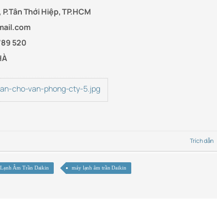
 P.Tân Thới Hiệp, TP.HCM
mail.com
789 520
HÀ
ran-cho-van-phong-cty-5.jpg
Trích dẫn
Lạnh Âm Trần Daikin
máy lạnh âm trần Daikin