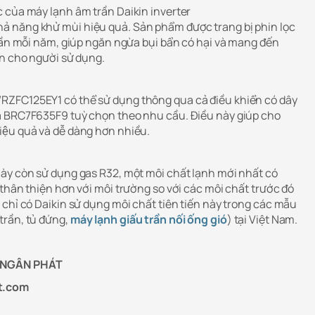
 của máy lạnh âm trần Daikin inverter
năng khử mùi hiệu quả. Sản phẩm được trang bị phin lọc
 lần mỗi năm, giúp ngăn ngừa bụi bẩn có hại và mang đến
àn cho người sử dụng.
C125EY1 có thể sử dụng thông qua cả điều khiển có dây
 BRC7F635F9 tuỳ chọn theo nhu cầu. Điều này giúp cho
iệu quả và dễ dàng hơn nhiều.
này còn sử dụng gas R32, một môi chất lạnh mới nhất có
thân thiện hơn với môi trường so với các môi chất trước đó
 chỉ có Daikin sử dụng môi chất tiên tiến này trong các mẫu
trần, tủ đứng,
máy lạnh giấu trần nối ống gió
) tại Việt Nam.
 NGÂN PHÁT
t.com