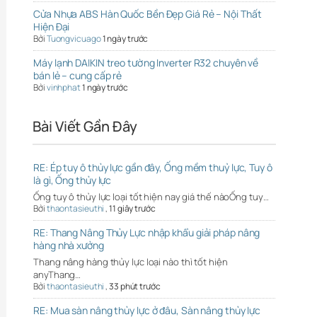
Cửa Nhựa ABS Hàn Quốc Bền Đẹp Giá Rẻ – Nội Thất
Hiện Đại
Bởi
Tuongvicuago
1 ngày trước
Máy lạnh DAIKIN treo tường Inverter R32 chuyên về
bán lẻ – cung cấp rẻ
Bởi
vinhphat
1 ngày trước
Bài Viết Gần Đây
RE: Ép tuy ô thủy lực gần đây, Ống mềm thuỷ lực, Tuy ô
là gì, Ống thủy lực
Ống tuy ô thủy lực loại tốt hiện nay giá thế nàoỐng tuy…
Bởi
thaontasieuthi
,
11 giây trước
RE: Thang Nâng Thủy Lực nhập khẩu giải pháp nâng
hàng nhà xưởng
Thang nâng hàng thủy lực loại nào thì tốt hiện
anyThang…
Bởi
thaontasieuthi
,
33 phút trước
RE: Mua sàn nâng thủy lực ở đâu, Sàn nâng thủy lực