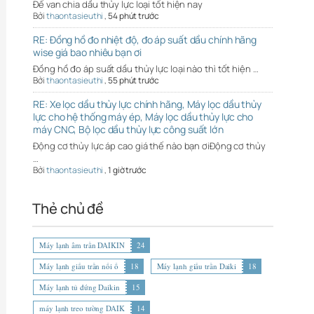
Đế van chia dầu thủy lực loại tốt hiện nay
Bởi
thaontasieuthi
,
54 phút trước
RE: Đồng hồ đo nhiệt độ, đo áp suất dầu chính hãng
wise giá bao nhiêu bạn ơi
Đồng hồ đo áp suất dầu thủy lực loại nào thì tốt hiện …
Bởi
thaontasieuthi
,
55 phút trước
RE: Xe lọc dầu thủy lực chính hãng, Máy lọc dầu thủy
lực cho hệ thống máy ép, Máy lọc dầu thủy lực cho
máy CNC, Bộ lọc dầu thủy lực công suất lớn
Động cơ thủy lực áp cao giá thế nào bạn ơiĐộng cơ thủy
…
Bởi
thaontasieuthi
,
1 giờ trước
Thẻ chủ đề
Máy lạnh âm trần DAIKIN
24
Máy lạnh giấu trần nối ố
18
Máy lạnh giấu trần Daiki
18
Máy lạnh tủ đứng Daikin
15
máy lạnh treo tường DAIK
14