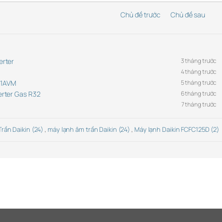
Chủ đề trước
Chủ đề sau
erter
3 tháng trước
4 tháng trước
C71AVM
5 tháng trước
rter Gas R32
6 tháng trước
7 tháng trước
rần Daikin (24)
,
máy lạnh âm trần Daikin (24)
,
Máy lạnh Daikin FCFC125D (2)