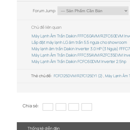
Forum Jump:
Chủ đề liên quan
Máy Lạnh Âm Trần Daikin FFFC60AVM/RZFC60EVM Inv
Lắp đặt máy lạnh LG âm trần 5.5 ngựa cho showroom
Máy lạnh âm trần Daikin Inverter 3.0 HP (3 Ngựa) FFF
Máy Lạnh Âm Trần Daikin FFFC35AVM/RZFC35EVM Inve
Máy Lạnh Âm Trần Daikin FCFC60DVM Inverter 2.5hp
Thẻ chủ đề:
FCFC125DVM/RZFC125EY1 (2)
,
Máy Lạnh Âm T
Chia sẻ:
Thống kê diễn đàn