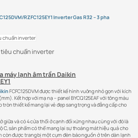
FC125DVM/RZFC125EY1 Inverter Gas R32 – 3 pha
 tiêu chuẩn inverter
a máy lạnh âm trần Daikin
EY1
ikin
FCFC125DVM được thiết kế hình vuông nhỏ gọn với kích
mm). Kết hợp với mạ nạ – panel BYCQ125EAF với tông màu
o tròn thiết kế mang lại vẻ đẹp sang trọng và đẳng cấp cho
 ở giữa và có 4 cửa thổi ở cạnh đối xứng nhau cùng với đó là
C, sản phẩm có thể mang lại sự thoáng mát hiệu quả cho
̉m còn được trang bị một cụm đèn báo nguồn ở trên dàn lạnh