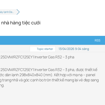
máy lạnh Da…
 nhà hàng tiệc cưới
RSS
13/04/2026 9:04 sáng
Topic starter
125DVM/RZFC125EY1 Inverter Gas R32 – 3 pha
25DVM/RZFC125EY1 Inverter Gas R32 – 3 pha, được thiết kế
ước dàn lạnh 298x840x840 (mm). Kết hợp với mạ nạ – panel
rang nhã và góc cạnh bo tròn thiết kế mang lại vẻ đẹp sang
ng.