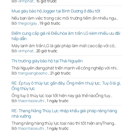
Bởi
vinhphat
,
15 giờ trước
Mua giày bảo hộ Jogger tại Bình Dương ở đâu tốt
Nếu bạn làm việc trong các môi trường tiềm ẩn nhiều ngu…
Bởi
thegioigay
,
19 giờ trước
Điểm cung cấp giá rẻ Điều hòa âm trần LG kèm nhiều ưu đãi
hấp dẫn
Máy lạnh âm trần LG là giải pháp làm mát cao cấp với cô…
Bởi
vinhphat
,
20 giờ trước
Thị trường giày bảo hộ tại Thái Nguyên
Thái Nguyên đang phát triển mạnh về công nghiệp với nhi…
Bởi
trangvangbaoho
,
21 giờ trước
RE: Ép tuy ô thủy lực gần đây, Ống mềm thuỷ lực, Tuy ô là gì,
Ống thủy lực
Ống tuy ô thủy lực loại tốt hiện nay giá thế nàoỐng tuy…
Bởi
thaontasieuthi
,
1 ngày trước
RE: Thang Nâng Thủy Lực nhập khẩu giải pháp nâng hàng
nhà xưởng
Thang nâng hàng thủy lực loại nào thì tốt hiện anyThang…
Bởi
thaontasieuthi
,
1 ngày trước