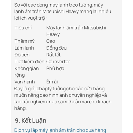
So với các dòng máy lạnh treo tường, máy
lạnh âm trần Mitsubishi Heavy mang lại nhiều
lợi ích vượt trội:
Tiêu chí
Máy lạnh âm trần Mitsubishi
Heavy
Thẩm mỹ
Cao
Làm lạnh
Đồng đều
Độ bền
Rất tốt
Tiết kiệm điện
Có inverter
Không gian
Phù hợp
rộng
Vận hành
Êm ái
Đây là giải pháp lý tưởng cho các cửa hàng
muốn nâng cao hình ảnh chuyên nghiệp và
tạo trải nghiệm mua sắm thoải mái cho khách
hàng.
9. Kết Luận
Dịch vụ lắp máy lạnh âm trần cho cửa hàng