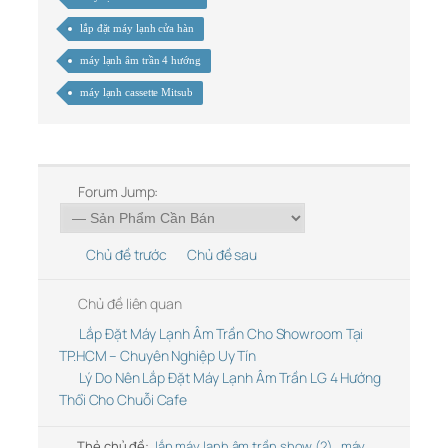
lắp đặt máy lạnh cửa hàn
máy lạnh âm trần 4 hướng
máy lạnh cassette Mitsub
Forum Jump:
Chủ đề trước
Chủ đề sau
Chủ đề liên quan
Lắp Đặt Máy Lạnh Âm Trần Cho Showroom Tại
TP.HCM – Chuyên Nghiệp Uy Tín
Lý Do Nên Lắp Đặt Máy Lạnh Âm Trần LG 4 Hướng
Thổi Cho Chuỗi Cafe
Thẻ chủ đề:
lắp máy lạnh âm trần show (2)
,
máy