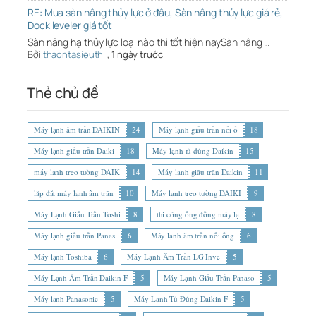
RE: Mua sàn nâng thủy lực ở đâu, Sàn nâng thủy lực giá rẻ,
Dock leveler giá tốt
Sàn nâng hạ thủy lực loại nào thì tốt hiện naySàn nâng …
Bởi
thaontasieuthi
,
1 ngày trước
Thẻ chủ đề
Máy lạnh âm trần DAIKIN
24
Máy lạnh giấu trần nối ố
18
Máy lạnh giấu trần Daiki
18
Máy lạnh tủ đứng Daikin
15
máy lạnh treo tường DAIK
14
Máy lạnh giấu trần Daikin
11
lắp đặt máy lạnh âm trần
10
Máy lạnh treo tường DAIKI
9
Máy Lạnh Giấu Trần Toshi
8
thi công ống đồng máy lạ
8
Máy lạnh giấu trần Panas
6
Máy lạnh âm trần nối ống
6
Máy lạnh Toshiba
6
Máy Lạnh Âm Trần LG Inve
5
Máy Lạnh Âm Trần Daikin F
5
Máy Lạnh Giấu Trần Panaso
5
Máy lạnh Panasonic
5
Máy Lạnh Tủ Đứng Daikin F
5