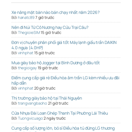
Xe nâng mặt bàn nào bán chạy nhất năm 2026?
Bởi
hanatc89
7 giờ trước
Nên đi Núi Tứ Cô Nương hay Cửu Trại Câu?
Bởi
ThegioieSIM
15 giờ trước
Đơn vị chuyên phân phối giá tốt Máy lạnh giấu trần DAIKIN
4.0 ngựa (4.0HP)
Bởi
vinhphat
15 giờ trước
Mua giày bảo hộ Jogger tại Bình Dương ở đâu tốt
Bởi
thegioigay
19 giờ trước
Điểm cung cấp giá rẻ Điều hòa âm trần LG kèm nhiều ưu đãi
hấp dẫn
Bởi
vinhphat
20 giờ trước
Thị trường giày bảo hộ tại Thái Nguyên
Bởi
trangvangbaoho
21 giờ trước
Cửa Nhựa Đài Loan Ghép Thanh Tại Phường Lái Thiêu
Bởi
Tuongvicuago
2 ngày trước
Cung cấp số lượng lớn, bỏ sỉ Điều hòa tủ đứng LG thương