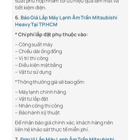
suất phù hợp nhằm tối ưu hiệu quả làm mát và
tiết kiệm điện.
6.
Báo Giá Lắp Máy Lạnh Âm Trần Mitsubishi
Heavy Tại TP.HCM
* Chi phí lắp đặt phụ thuộc vào:
– Công suất máy
– Chiều dài ống đồng
– Vị trí thi công
– Điều kiện mặt bằng
– Vật tư sử dụng
*Thông thường giá sẽ bao gồm:
– Máy lạnh chính hãng
– Vật tư lắp đặt
– Nhân công thi công
– Bảo hành kỹ thuật
Để nhận báo giá chính xác, khách hàng nên
liên hệ khảo sát thực tế miễn phí.
7.
Đơn Vị Lắp Máy Lạnh Âm Trần Mitsubishi