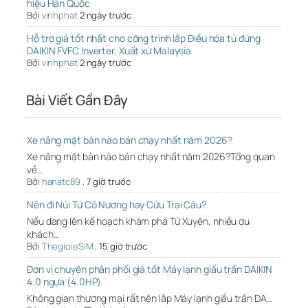
hiệu Hàn Quốc
Bởi
vinhphat
2 ngày trước
Hỗ trợ giá tốt nhất cho công trình lắp Điều hòa tủ đứng
DAIKIN FVFC Inverter, Xuất xứ Malaysia
Bởi
vinhphat
2 ngày trước
Bài Viết Gần Đây
Xe nâng mặt bàn nào bán chạy nhất năm 2026?
Xe nâng mặt bàn nào bán chạy nhất năm 2026?Tổng quan
về…
Bởi
hanatc89
,
7 giờ trước
Nên đi Núi Tứ Cô Nương hay Cửu Trại Câu?
Nếu đang lên kế hoạch khám phá Tứ Xuyên, nhiều du
khách…
Bởi
ThegioieSIM
,
15 giờ trước
Đơn vị chuyên phân phối giá tốt Máy lạnh giấu trần DAIKIN
4.0 ngựa (4.0HP)
Không gian thương mại rất nên lắp Máy lạnh giấu trần DA…