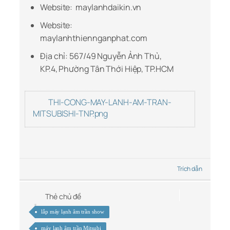
Website: maylanhdaikin.vn
Website:
maylanhthiennganphat.com
Địa chỉ: 567/49 Nguyễn Ảnh Thủ,
KP.4, Phường Tân Thới Hiệp, TP.HCM
THI-CONG-MAY-LANH-AM-TRAN-
MITSUBISHI-TNP.png
Trích dẫn
Thẻ chủ đề
lắp máy lạnh âm trần show
máy lạnh âm trần Mitsubi