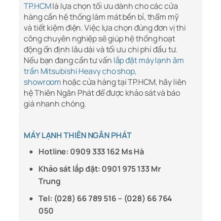
TP.HCM
là lựa chọn tối ưu dành cho các cửa
hàng cần hệ thống làm mát bền bỉ, thẩm mỹ
và tiết kiệm điện. Việc lựa chọn đúng đơn vị thi
công chuyên nghiệp sẽ giúp hệ thống hoạt
động ổn định lâu dài và tối ưu chi phí đầu tư.
Nếu bạn đang cần tư vấn
lắp đặt máy lạnh âm
trần Mitsubishi Heavy cho shop,
showroom
hoặc cửa hàng tại TP.HCM, hãy liên
hệ Thiên Ngân Phát để được khảo sát và báo
giá nhanh chóng.
MÁY LẠNH THIÊN NGÂN PHÁT
Hotline: 0909 333 162 Ms Hà
Khảo sát lắp đặt: 0901 975 133 Mr
Trung
Tel: (028) 66 789 516 – (028) 66 764
050