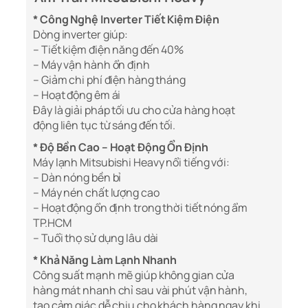
* Công Nghệ Inverter Tiết Kiệm Điện
Dòng inverter giúp:
– Tiết kiệm điện năng đến 40%
– Máy vận hành ổn định
– Giảm chi phí điện hàng tháng
– Hoạt động êm ái
Đây là giải pháp tối ưu cho cửa hàng hoạt
động liên tục từ sáng đến tối.
* Độ Bền Cao – Hoạt Động Ổn Định
Máy lạnh Mitsubishi Heavy nổi tiếng với:
– Dàn nóng bền bỉ
– Máy nén chất lượng cao
– Hoạt động ổn định trong thời tiết nóng ẩm
TP.HCM
– Tuổi thọ sử dụng lâu dài
* Khả Năng Làm Lạnh Nhanh
Công suất mạnh mẽ giúp không gian cửa
hàng mát nhanh chỉ sau vài phút vận hành,
tạo cảm giác dễ chịu cho khách hàng ngay khi