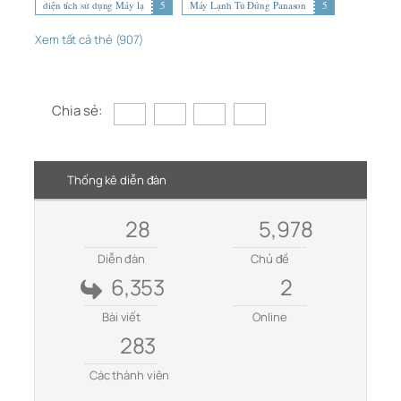
diện tích sử dụng Máy lạ
5
Máy Lạnh Tủ Đứng Panason
5
Xem tất cả thẻ (907)
Chia sẻ:
Thống kê diễn đàn
28
5,978
Diễn đàn
Chủ đề
6,353
2
Bài viết
Online
283
Các thành viên