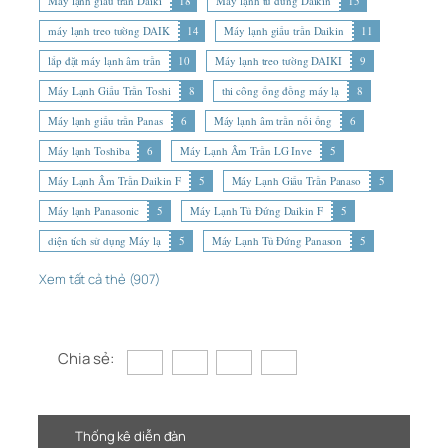
Máy lạnh giấu trần Daiki
18
Máy lạnh tủ đứng Daikin
15
máy lạnh treo tường DAIK
14
Máy lạnh giấu trần Daikin
11
lắp đặt máy lạnh âm trần
10
Máy lạnh treo tường DAIKI
9
Máy Lạnh Giấu Trần Toshi
8
thi công ống đồng máy lạ
8
Máy lạnh giấu trần Panas
6
Máy lạnh âm trần nối ống
6
Máy lạnh Toshiba
6
Máy Lạnh Âm Trần LG Inve
5
Máy Lạnh Âm Trần Daikin F
5
Máy Lạnh Giấu Trần Panaso
5
Máy lạnh Panasonic
5
Máy Lạnh Tủ Đứng Daikin F
5
diện tích sử dụng Máy lạ
5
Máy Lạnh Tủ Đứng Panason
5
Xem tất cả thẻ (907)
Chia sẻ:
Thống kê diễn đàn