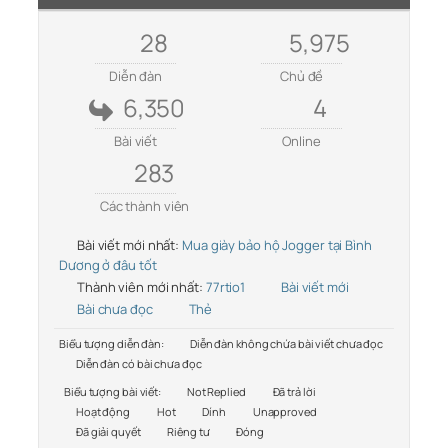
28
5,975
Diễn đàn
Chủ đề
6,350
4
Bài viết
Online
283
Các thành viên
Bài viết mới nhất:
Mua giày bảo hộ Jogger tại Bình
Dương ở đâu tốt
Thành viên mới nhất:
77rtio1
Bài viết mới
Bài chưa đọc
Thẻ
Biểu tượng diễn đàn:
Diễn đàn không chứa bài viết chưa đọc
Diễn đàn có bài chưa đọc
Biểu tượng bài viết:
Not Replied
Đã trả lời
Hoạt động
Hot
Dính
Unapproved
Đã giải quyết
Riêng tư
Đóng