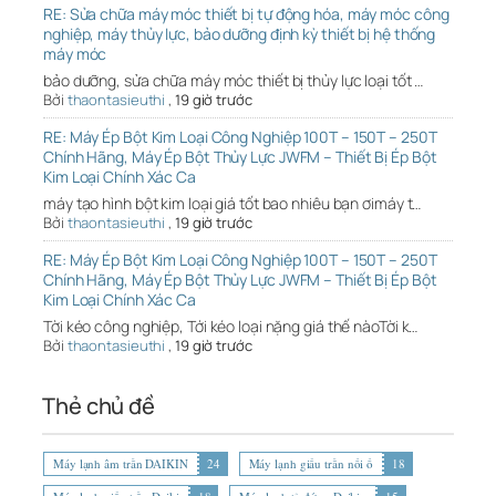
RE: Sửa chữa máy móc thiết bị tự động hóa, máy móc công
nghiệp, máy thủy lực, bảo dưỡng định kỳ thiết bị hệ thống
máy móc
bảo dưỡng, sửa chữa máy móc thiết bị thủy lực loại tốt …
Bởi
thaontasieuthi
,
19 giờ trước
RE: Máy Ép Bột Kim Loại Công Nghiệp 100T – 150T – 250T
Chính Hãng, Máy Ép Bột Thủy Lực JWFM – Thiết Bị Ép Bột
Kim Loại Chính Xác Ca
máy tạo hình bột kim loại giá tốt bao nhiêu bạn ơimáy t…
Bởi
thaontasieuthi
,
19 giờ trước
RE: Máy Ép Bột Kim Loại Công Nghiệp 100T – 150T – 250T
Chính Hãng, Máy Ép Bột Thủy Lực JWFM – Thiết Bị Ép Bột
Kim Loại Chính Xác Ca
Tời kéo công nghiệp, Tới kéo loại nặng giá thế nàoTời k…
Bởi
thaontasieuthi
,
19 giờ trước
Thẻ chủ đề
Máy lạnh âm trần DAIKIN
24
Máy lạnh giấu trần nối ố
18