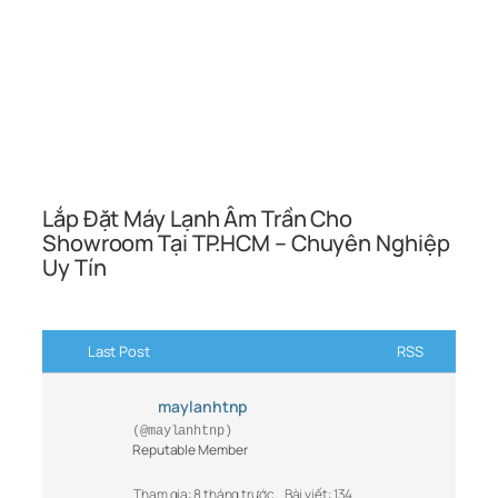
Lắp Đặt Máy Lạnh Âm Trần Cho
Showroom Tại TP.HCM – Chuyên Nghiệp
Uy Tín
Last Post
RSS
maylanhtnp
(@maylanhtnp)
Reputable Member
Tham gia: 8 tháng trước
Bài viết: 134