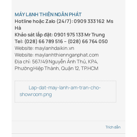
MÁY LẠNH THIÊN NGÂN PHÁT
Hotline hoặc Zalo (24/7): 0909 333 162 Ms
Hà
Khảo sát lắp đặt: 0901 975 133 Mr Trung
Tel: (028) 66 789 516 – (028) 66 764 050
Website: maylanhdaikin.vn
Website: maylanhthiennganphat.com
Địa chỉ: 567/49 Nguyễn Ảnh Thủ, KP.4,
Phường Hiệp Thành, Quận 12, TP.HCM
Lap-dat-may-lanh-am-tran-cho-
showroom.png
Trích dẫn