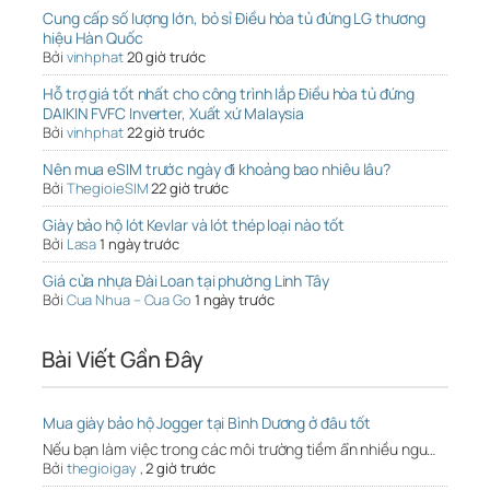
Cung cấp số lượng lớn, bỏ sỉ Điều hòa tủ đứng LG thương
hiệu Hàn Quốc
Bởi
vinhphat
20 giờ trước
Hỗ trợ giá tốt nhất cho công trình lắp Điều hòa tủ đứng
DAIKIN FVFC Inverter, Xuất xứ Malaysia
Bởi
vinhphat
22 giờ trước
Nên mua eSIM trước ngày đi khoảng bao nhiêu lâu?
Bởi
ThegioieSIM
22 giờ trước
Giày bảo hộ lót Kevlar và lót thép loại nào tốt
Bởi
Lasa
1 ngày trước
Giá cửa nhựa Đài Loan tại phường Linh Tây
Bởi
Cua Nhua – Cua Go
1 ngày trước
Bài Viết Gần Đây
Mua giày bảo hộ Jogger tại Bình Dương ở đâu tốt
Nếu bạn làm việc trong các môi trường tiềm ẩn nhiều ngu…
Bởi
thegioigay
,
2 giờ trước