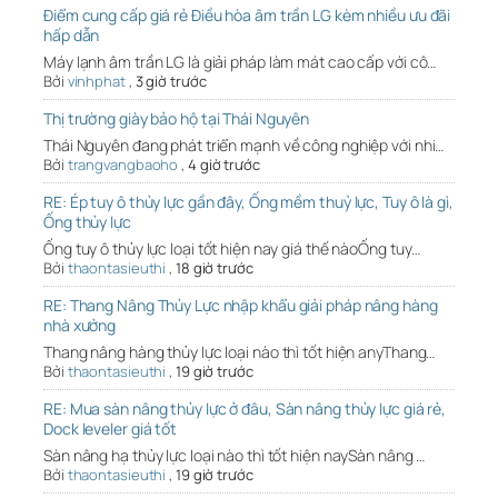
Điểm cung cấp giá rẻ Điều hòa âm trần LG kèm nhiều ưu đãi
hấp dẫn
Máy lạnh âm trần LG là giải pháp làm mát cao cấp với cô…
Bởi
vinhphat
,
3 giờ trước
Thị trường giày bảo hộ tại Thái Nguyên
Thái Nguyên đang phát triển mạnh về công nghiệp với nhi…
Bởi
trangvangbaoho
,
4 giờ trước
RE: Ép tuy ô thủy lực gần đây, Ống mềm thuỷ lực, Tuy ô là gì,
Ống thủy lực
Ống tuy ô thủy lực loại tốt hiện nay giá thế nàoỐng tuy…
Bởi
thaontasieuthi
,
18 giờ trước
RE: Thang Nâng Thủy Lực nhập khẩu giải pháp nâng hàng
nhà xưởng
Thang nâng hàng thủy lực loại nào thì tốt hiện anyThang…
Bởi
thaontasieuthi
,
19 giờ trước
RE: Mua sàn nâng thủy lực ở đâu, Sàn nâng thủy lực giá rẻ,
Dock leveler giá tốt
Sàn nâng hạ thủy lực loại nào thì tốt hiện naySàn nâng …
Bởi
thaontasieuthi
,
19 giờ trước