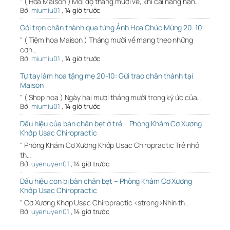
" ( Hoa Maison ) Mỗi độ tháng mười về, khi cái nắng han…
Bởi
miumiu01
,
14 giờ trước
Gói trọn chân thành qua từng Ảnh Hoa Chúc Mừng 20-10
" ( Tiệm hoa Maison ) Tháng mười về mang theo những
cơn…
Bởi
miumiu01
,
14 giờ trước
Tự tay làm hoa tặng mẹ 20-10: Gửi trao chân thành tại
Maison
" ( Shop hoa ) Ngày hai mươi tháng mười trong ký ức của…
Bởi
miumiu01
,
14 giờ trước
Dấu hiệu của bàn chân bẹt ở trẻ – Phòng Khám Cơ Xương
Khớp Usac Chiropractic
" Phòng Khám Cơ Xương Khớp Usac Chiropractic Trẻ nhỏ
th…
Bởi
uyenuyen01
,
14 giờ trước
Dấu hiệu con bị bàn chân bẹt – Phòng Khám Cơ Xương
Khớp Usac Chiropractic
" Cơ Xương Khớp Usac Chiropractic <strong>Nhìn th…
Bởi
uyenuyen01
,
14 giờ trước