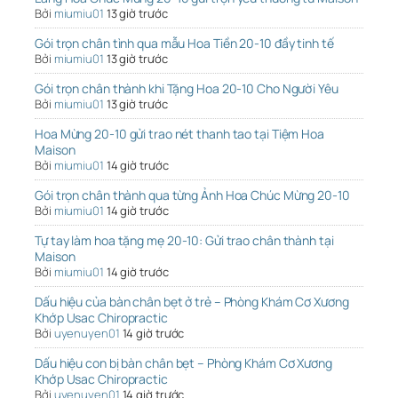
Bởi
miumiu01
13 giờ trước
Gói trọn chân tình qua mẫu Hoa Tiền 20-10 đầy tinh tế
Bởi
miumiu01
13 giờ trước
Gói trọn chân thành khi Tặng Hoa 20-10 Cho Người Yêu
Bởi
miumiu01
13 giờ trước
Hoa Mừng 20-10 gửi trao nét thanh tao tại Tiệm Hoa
Maison
Bởi
miumiu01
14 giờ trước
Gói trọn chân thành qua từng Ảnh Hoa Chúc Mừng 20-10
Bởi
miumiu01
14 giờ trước
Tự tay làm hoa tặng mẹ 20-10: Gửi trao chân thành tại
Maison
Bởi
miumiu01
14 giờ trước
Dấu hiệu của bàn chân bẹt ở trẻ – Phòng Khám Cơ Xương
Khớp Usac Chiropractic
Bởi
uyenuyen01
14 giờ trước
Dấu hiệu con bị bàn chân bẹt – Phòng Khám Cơ Xương
Khớp Usac Chiropractic
Bởi
uyenuyen01
14 giờ trước