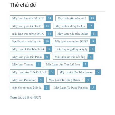
Thẻ chủ đề
Máy lạnh âm trần DAIKIN
24
Máy lạnh giấu trần nối ố
18
Máy lạnh giấu trần Daiki
18
Máy lạnh tủ đứng Daikin
15
máy lạnh treo tường DAIK
14
Máy lạnh giấu trần Daikin
11
lắp đặt máy lạnh âm trần
10
Máy lạnh treo tường DAIKI
9
Máy Lạnh Giấu Trần Toshi
8
thi công ống đồng máy lạ
8
Máy lạnh giấu trần Panas
6
Máy lạnh âm trần nối ống
6
Máy lạnh Toshiba
6
Máy Lạnh Âm Trần LG Inve
5
Máy Lạnh Âm Trần Daikin F
5
Máy Lạnh Giấu Trần Panaso
5
Máy lạnh Panasonic
5
Máy Lạnh Tủ Đứng Daikin F
5
diện tích sử dụng Máy lạ
5
Máy Lạnh Tủ Đứng Panason
5
Xem tất cả thẻ (907)