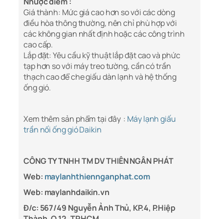
Nhược điểm :
Giá thành: Mức giá cao hơn so với các dòng
điều hòa thông thường, nên chỉ phù hợp với
các không gian nhất định hoặc các công trình
cao cấp.
Lắp đặt: Yêu cầu kỹ thuật lắp đặt cao và phức
tạp hơn so với máy treo tường, cần có trần
thạch cao để che giấu dàn lạnh và hệ thống
ống gió.
Xem thêm sản phẩm tại đây :
Máy lạnh giấu
trần nối ống gió Daikin
CÔNG TY TNHH TM DV THIÊN NGÂN PHÁT
Web:
maylanhthiennganphat.com
Web: maylanhdaikin.vn
Đ/c: 567/49 Nguyễn Ảnh Thủ, KP.4, P.Hiệp
Thành, Q.12, TP.HCM