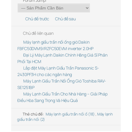
Forum Jump:
Chủ đề trước
Chủ đề sau
Chủ đề liên quan
Máy lạnh giấu trần nối ống gió Daikin
FBFC50DVM9/RZFC50EVM inverter 2.0HP
Đại Lý Máy Lạnh Daikin Chính Hãng Giá Sỉ Phân
Phối Tại HCM
Lắp đặt Máy Lạnh Giấu Trần Panasonic S-
2430PF3H cho các ngân hàng
Máy Lạnh Giấu Trần Nối Ống Gió Toshiba RAV-
SE1251BP
Máy Lạnh Giấu Trần Cho Nhà Hàng – Giải Pháp
Điều Hòa Sang Trọng Và Hiệu Quả
Thẻ chủ đề:
Máy lạnh giấu trần nối ố (18)
,
Máy lạnh
giấu trần nối (2)