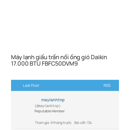
Máy lạnh giấu trần nối ống gió Daikin
17.000 BTU FBFC50DVM9
Last Post
RSS
maylanhtnp
(@maylanhtnp)
Reputable Member
Tham gia: 9 tháng trước
Bài viết: 134