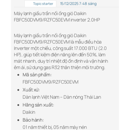
15/12/2025 7:48 sáng
Topic starter
Máy lạnh giấu trần nối ống gió Daikin
FBFC50DVM9/RZFC50EVM inverter 2.0HP
Máy lạnh giấu trần nối ống gió Daikin
FBFC50DVM9/RZFC50EVM là mẫu điều hòa
Inverter một chiều, công suất 17.000 BTU (2.0
HP), giúp tiết kiệm điện năng lên đến 50%, làm
mát nhanh, duy trì nhiệt độ ổn định và vận hành
êm ái ,sử dụng gas R32 thân thiện môi trường.
Mã sản phẩm:
FBFC50DVM9/RZFC50EVM
Xuất xứ:
Dàn lạnh Việt Nam – Dàn nóng Thái Lan
Hãng sản xuất:
Daikin
Bảo hành:
01 năm thiết bị, 05 năm máy nén