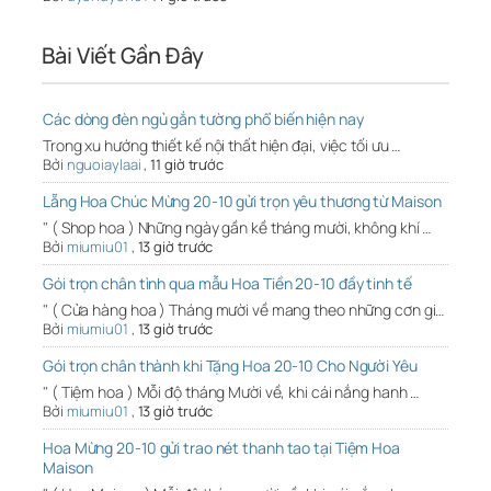
Bài Viết Gần Đây
Các dòng đèn ngủ gắn tường phổ biến hiện nay
Trong xu hướng thiết kế nội thất hiện đại, việc tối ưu …
Bởi
nguoiaylaai
,
11 giờ trước
Lẵng Hoa Chúc Mừng 20-10 gửi trọn yêu thương từ Maison
" ( Shop hoa ) Những ngày gần kề tháng mười, không khí …
Bởi
miumiu01
,
13 giờ trước
Gói trọn chân tình qua mẫu Hoa Tiền 20-10 đầy tinh tế
" ( Cửa hàng hoa ) Tháng mười về mang theo những cơn gi…
Bởi
miumiu01
,
13 giờ trước
Gói trọn chân thành khi Tặng Hoa 20-10 Cho Người Yêu
" ( Tiệm hoa ) Mỗi độ tháng Mười về, khi cái nắng hanh …
Bởi
miumiu01
,
13 giờ trước
Hoa Mừng 20-10 gửi trao nét thanh tao tại Tiệm Hoa
Maison