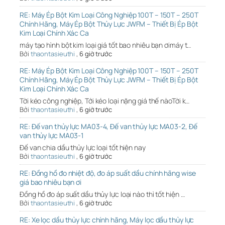
RE: Máy Ép Bột Kim Loại Công Nghiệp 100T – 150T – 250T
Chính Hãng, Máy Ép Bột Thủy Lực JWFM – Thiết Bị Ép Bột
Kim Loại Chính Xác Ca
máy tạo hình bột kim loại giá tốt bao nhiêu bạn ơimáy t…
Bởi
thaontasieuthi
,
6 giờ trước
RE: Máy Ép Bột Kim Loại Công Nghiệp 100T – 150T – 250T
Chính Hãng, Máy Ép Bột Thủy Lực JWFM – Thiết Bị Ép Bột
Kim Loại Chính Xác Ca
Tời kéo công nghiệp, Tới kéo loại nặng giá thế nàoTời k…
Bởi
thaontasieuthi
,
6 giờ trước
RE: Đế van thủy lực MA03-4, Đế van thủy lực MA03-2, Đế
van thủy lực MA03-1
Đế van chia dầu thủy lực loại tốt hiện nay
Bởi
thaontasieuthi
,
6 giờ trước
RE: Đồng hồ đo nhiệt độ, đo áp suất dầu chính hãng wise
giá bao nhiêu bạn ơi
Đồng hồ đo áp suất dầu thủy lực loại nào thì tốt hiện …
Bởi
thaontasieuthi
,
6 giờ trước
RE: Xe lọc dầu thủy lực chính hãng, Máy lọc dầu thủy lực