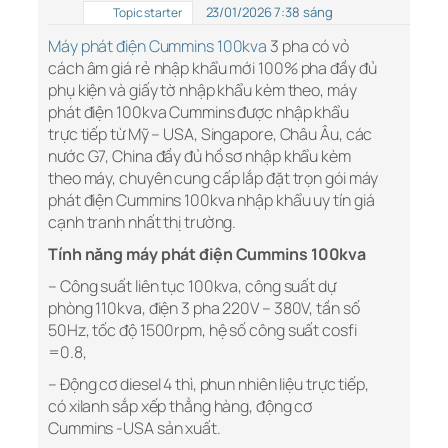
23/01/2026 7:38 sáng
Topic starter
Máy phát điện Cummins 100kva
3 pha có vỏ
cách âm giá rẻ nhập khẩu mới 100% pha đầy đủ
phụ kiện và giấy tờ nhập khẩu kèm theo, máy
phát điện 100kva Cummins được nhập khẩu
trực tiếp từ Mỹ – USA, Singapore, Châu Âu, các
nước G7, China đầy đủ hồ sơ nhập khẩu kèm
theo máy, chuyên cung cấp lắp đặt trọn gói máy
phát điện Cummins 100kva nhập khẩu uy tín giá
cạnh tranh nhất thị trường.
Tính năng máy phát điện Cummins 100kva
– Công suất liên tục 100kva, công suất dự
phòng 110kva, điện 3 pha 220V – 380V, tần số
50Hz, tốc độ 1500rpm, hệ số công suất cosfi
=0.8,
– Động cơ diesel 4 thì, phun nhiên liệu trực tiếp,
có xilanh sắp xếp thẳng hàng, động cơ
Cummins -USA sản xuất.