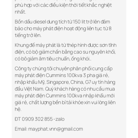
phù hợp với các điều kiện thời tiết khắc nghiệt
nhất.
Bồn dầu diesel dung tích từ 150 lit trở lên đảm
bảo cho máy phát điện hoạt động liên tục từ 8
tiếng trở lên.
Khung đế máy phát là từ thép hình được sơn tĩnh
điện, có bộ giảm chấn bằng cao su nguyên khối,
có bô giảm âm tiêu chuẩn, ống khói..
Công ty chúng tôi chuyên phân phối cung cấp
máy phát điện Cummins 100kva 3 pha giá rẻ,
nhập khẩu Mỹ, Singapore, China, G7 uy tín hàng
đầu Việt Nam. Quý khách hàng có nhu cầu mua
máy phát điện Cummins 100kva nhập khẩu mới
giá rẻ, chất lượng bền bỉ tải khỏe xin vui lòng liên
hệ.
ĐT 0909 302 855 -zalo
Email: mayphat.vnn@gmail.com