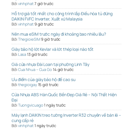
Bởi
vinhphat
7 giờ trước
Hỗ trợ giá tốt nhất cho công trình lắp Điều hòa tủ đứng
DAIKIN FVFC Inverter, Xuất xứ Malaysia
Bởi
vinhphat
9 giờ trước
Nên mua eSIM trước ngày đi khoảng bao nhiêu lâu?
Bởi
ThegioieSIM
9 giờ trước
Giày bảo hộ lót Kevlar và lót thép loại nào tốt
Bởi
Lasa
13 giờ trước
Giá cửa nhựa Đài Loan tại phường Linh Tây
Bởi
Cua Nhua – Cua Go
14 giờ trước
Ưu điểm của giày bảo hộ đế cao su
Bởi
thegioigay
15 giờ trước
Cửa Nhựa ABS Hàn Quốc Bền Đẹp Giá Rẻ – Nội Thất Hiện
Đại
Bởi
Tuongvicuago
1 ngày trước
Máy lạnh DAIKIN treo tường Inverter R32 chuyên về bán lẻ –
cung cấp rẻ
Bởi
vinhphat
1 ngày trước