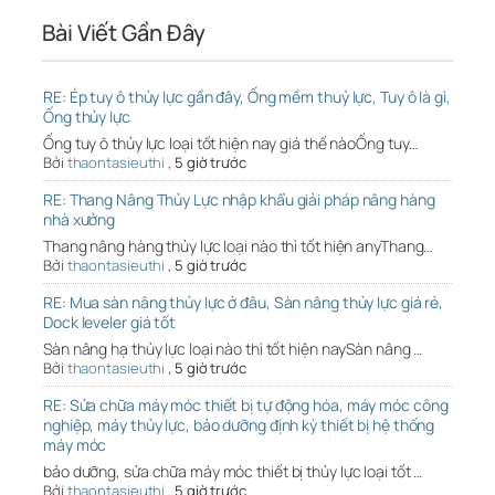
Bài Viết Gần Đây
RE: Ép tuy ô thủy lực gần đây, Ống mềm thuỷ lực, Tuy ô là gì,
Ống thủy lực
Ống tuy ô thủy lực loại tốt hiện nay giá thế nàoỐng tuy…
Bởi
thaontasieuthi
,
5 giờ trước
RE: Thang Nâng Thủy Lực nhập khẩu giải pháp nâng hàng
nhà xưởng
Thang nâng hàng thủy lực loại nào thì tốt hiện anyThang…
Bởi
thaontasieuthi
,
5 giờ trước
RE: Mua sàn nâng thủy lực ở đâu, Sàn nâng thủy lực giá rẻ,
Dock leveler giá tốt
Sàn nâng hạ thủy lực loại nào thì tốt hiện naySàn nâng …
Bởi
thaontasieuthi
,
5 giờ trước
RE: Sửa chữa máy móc thiết bị tự động hóa, máy móc công
nghiệp, máy thủy lực, bảo dưỡng định kỳ thiết bị hệ thống
máy móc
bảo dưỡng, sửa chữa máy móc thiết bị thủy lực loại tốt …
Bởi
thaontasieuthi
,
5 giờ trước