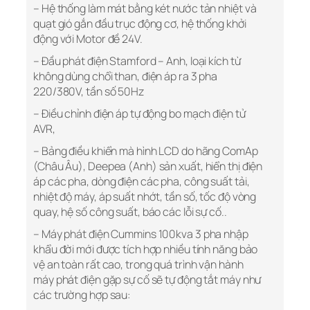
– Hệ thống làm mát bằng két nước tản nhiệt và
quạt gió gắn đầu trục động cơ, hệ thống khởi
động với Motor đề 24V.
– Đầu phát điện Stamford – Anh, loại kích từ
không dùng chổi than, điện áp ra 3 pha
220/380V, tần số 50Hz
– Điều chỉnh điện áp tự động bo mạch điện tử
AVR,
– Bảng điều khiển mà hình LCD do hãng ComAp
(Châu Âu), Deepea (Anh) sản xuất, hiển thị điện
áp các pha, dòng điện các pha, công suất tải,
nhiệt độ máy, áp suất nhớt, tần số, tốc độ vòng
quay, hệ số công suất, báo các lỗi sự cố..
– Máy phát điện Cummins 100kva 3 pha nhập
khẩu đời mới được tích hợp nhiều tính năng bảo
vệ an toàn rất cao, trong quá trình vận hành
máy phát điện gặp sự cố sẽ tự động tắt máy như
các trường hợp sau: