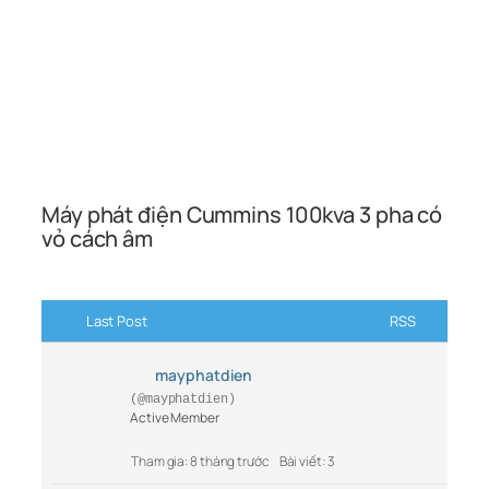
Máy phát điện Cummins 100kva 3 pha có
vỏ cách âm
Last Post
RSS
mayphatdien
(@mayphatdien)
Active Member
Tham gia: 8 tháng trước
Bài viết: 3