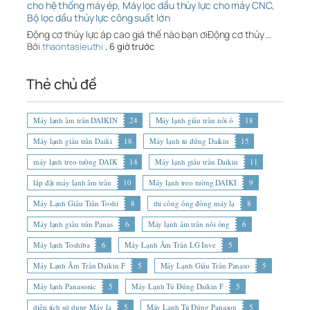
cho hệ thống máy ép, Máy lọc dầu thủy lực cho máy CNC,
Bộ lọc dầu thủy lực công suất lớn
Động cơ thủy lực áp cao giá thế nào bạn ơiĐộng cơ thủy …
Bởi
thaontasieuthi
,
6 giờ trước
Thẻ chủ đề
Máy lạnh âm trần DAIKIN
24
Máy lạnh giấu trần nối ố
18
Máy lạnh giấu trần Daiki
18
Máy lạnh tủ đứng Daikin
15
máy lạnh treo tường DAIK
14
Máy lạnh giấu trần Daikin
11
lắp đặt máy lạnh âm trần
10
Máy lạnh treo tường DAIKI
9
Máy Lạnh Giấu Trần Toshi
8
thi công ống đồng máy lạ
8
Máy lạnh giấu trần Panas
6
Máy lạnh âm trần nối ống
6
Máy lạnh Toshiba
6
Máy Lạnh Âm Trần LG Inve
5
Máy Lạnh Âm Trần Daikin F
5
Máy Lạnh Giấu Trần Panaso
5
Máy lạnh Panasonic
5
Máy Lạnh Tủ Đứng Daikin F
5
diện tích sử dụng Máy lạ
5
Máy Lạnh Tủ Đứng Panason
5