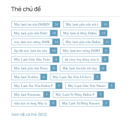
Thẻ chủ đề
Máy lạnh âm trần DAIKIN
24
Máy lạnh giấu trần nối ố
18
Máy lạnh giấu trần Daiki
18
Máy lạnh tủ đứng Daikin
15
máy lạnh treo tường DAIK
14
Máy lạnh giấu trần Daikin
11
lắp đặt máy lạnh âm trần
10
Máy lạnh treo tường DAIKI
9
Máy Lạnh Giấu Trần Toshi
8
thi công ống đồng máy lạ
8
Máy lạnh giấu trần Panas
6
Máy lạnh âm trần nối ống
6
Máy lạnh Toshiba
6
Máy Lạnh Âm Trần LG Inve
5
Máy Lạnh Âm Trần Daikin F
5
Máy Lạnh Giấu Trần Panaso
5
Máy lạnh Panasonic
5
Máy Lạnh Tủ Đứng Daikin F
5
diện tích sử dụng Máy lạ
5
Máy Lạnh Tủ Đứng Panason
5
Xem tất cả thẻ (902)