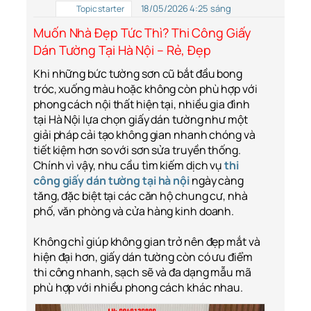
18/05/2026 4:25 sáng
Topic starter
Muốn Nhà Đẹp Tức Thì? Thi Công Giấy
Dán Tường Tại Hà Nội – Rẻ, Đẹp
Khi những bức tường sơn cũ bắt đầu bong
tróc, xuống màu hoặc không còn phù hợp với
phong cách nội thất hiện tại, nhiều gia đình
tại Hà Nội lựa chọn giấy dán tường như một
giải pháp cải tạo không gian nhanh chóng và
tiết kiệm hơn so với sơn sửa truyền thống.
Chính vì vậy, nhu cầu tìm kiếm dịch vụ
thi
công giấy dán tường tại hà nội
ngày càng
tăng, đặc biệt tại các căn hộ chung cư, nhà
phố, văn phòng và cửa hàng kinh doanh.
Không chỉ giúp không gian trở nên đẹp mắt và
hiện đại hơn, giấy dán tường còn có ưu điểm
thi công nhanh, sạch sẽ và đa dạng mẫu mã
phù hợp với nhiều phong cách khác nhau.