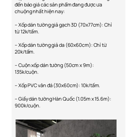
đến báo giá các sản phẩm đang được ưa
chuộng nhất hiện nay:
– Xốp dán tường giả gạch 3D (70x77cm): Chỉ
từ 12k/tấm.
– Xốp dán tường giả da (60x60cm): Chỉ từ
20k/tấm.
– Cuộn xốp dán tường (50cm x 9m):
135k/cuộn.
– Xốp PVC vân đá (30x60cm): 10k/tấm.
– Giấy dán tường Hàn Quốc (1.05m x 15.6m):
900k/cuộn.