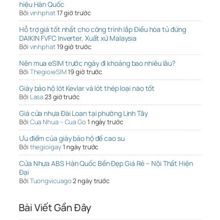
hiệu Hàn Quốc
Bởi
vinhphat
17 giờ trước
Hỗ trợ giá tốt nhất cho công trình lắp Điều hòa tủ đứng
DAIKIN FVFC Inverter, Xuất xứ Malaysia
Bởi
vinhphat
19 giờ trước
Nên mua eSIM trước ngày đi khoảng bao nhiêu lâu?
Bởi
ThegioieSIM
19 giờ trước
Giày bảo hộ lót Kevlar và lót thép loại nào tốt
Bởi
Lasa
23 giờ trước
Giá cửa nhựa Đài Loan tại phường Linh Tây
Bởi
Cua Nhua – Cua Go
1 ngày trước
Ưu điểm của giày bảo hộ đế cao su
Bởi
thegioigay
1 ngày trước
Cửa Nhựa ABS Hàn Quốc Bền Đẹp Giá Rẻ – Nội Thất Hiện
Đại
Bởi
Tuongvicuago
2 ngày trước
Bài Viết Gần Đây