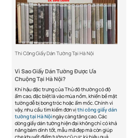
Thi Công Giấy Dán Tường Tại Hà Nội
Vì Sao Giấy Dán Tường Được Ưa
Chuộng Tại Hà Nội?
Khí hậu đặc trưng của Thủ đô thường có độ
ẩm cao, đặc biệt là vào mùa nồm, khiến bề mặt
tường dễ bị bong tróc hoặc ẩm mốc. Chính vì
vậy, nhu cầu tìm kiếm đơn vị
thi công giấy dán
tường tại Hà Nội
ngày càng tăng cao. Các
dòng giấy dán tường hiện đại không chỉ có khả
năng bám dính tốt, mẫu mã đẹp mà còn giúp
che khuyết điểm tường cũ cực kỳ hiệu quả.