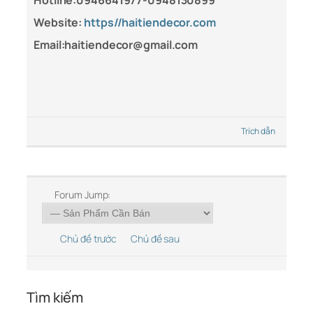
Hotline:0946641977-0948130899
Website:
https//haitiendecor.com
Email:haitiendecor@gmail.com
Trích dẫn
Forum Jump:
Chủ đề trước
Chủ đề sau
Tìm kiếm