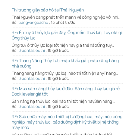
Thị trường giày bảo hộ tại Thái Nguyên
Thái Nguyên đang phát triển mạnh về công nghiệp với nhi…
Bởi
trangvangbaoho
,
15 phút trước
RE: Ép tuy ô thủy lực gần đây, Ống mềm thuỷ lực, Tuy ô là gì,
Ống thủy lực
Ống tuy ô thủy lực loại tốt hiện nay giá thế nàoỐng tuy…
Bởi
thaontasieuthi
,
15 giờ trước
RE: Thang Nâng Thủy Lực nhập khẩu giải pháp nâng hàng
nhà xưởng
Thang nâng hàng thủy lực loại nào thì tốt hiện anyThang…
Bởi
thaontasieuthi
,
15 giờ trước
RE: Mua sàn nâng thủy lực ở đâu, Sàn nâng thủy lực giá rẻ,
Dock leveler giá tốt
Sàn nâng hạ thủy lực loại nào thì tốt hiện naySàn nâng …
Bởi
thaontasieuthi
,
15 giờ trước
RE: Sửa chữa máy móc thiết bị tự động hóa, máy móc công
nghiệp, máy thủy lực, bảo dưỡng định kỳ thiết bị hệ thống
máy móc
bảo dưỡng, sửa chữa máy móc thiết bị thủy lực loại tốt …