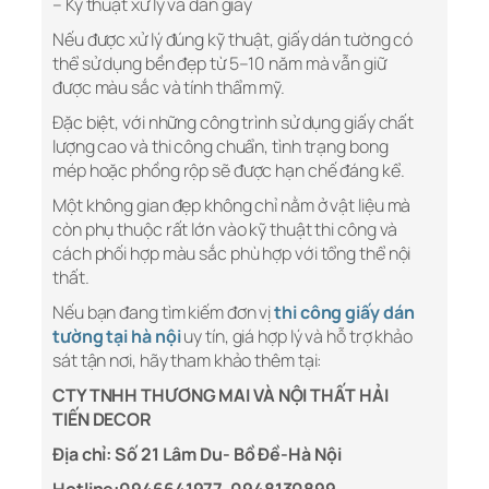
– Kỹ thuật xử lý và dán giấy
Nếu được xử lý đúng kỹ thuật, giấy dán tường có
thể sử dụng bền đẹp từ 5–10 năm mà vẫn giữ
được màu sắc và tính thẩm mỹ.
Đặc biệt, với những công trình sử dụng giấy chất
lượng cao và thi công chuẩn, tình trạng bong
mép hoặc phồng rộp sẽ được hạn chế đáng kể.
Một không gian đẹp không chỉ nằm ở vật liệu mà
còn phụ thuộc rất lớn vào kỹ thuật thi công và
cách phối hợp màu sắc phù hợp với tổng thể nội
thất.
Nếu bạn đang tìm kiếm đơn vị
thi công giấy dán
tường tại hà nội
uy tín, giá hợp lý và hỗ trợ khảo
sát tận nơi, hãy tham khảo thêm tại:
CTY TNHH THƯƠNG MAI VÀ NỘI THẤT HẢI
TIẾN DECOR
Địa chỉ: Số 21 Lâm Du- Bồ Đề-Hà Nội