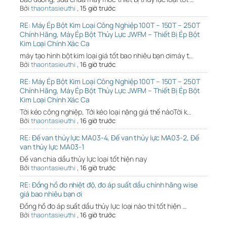
Bởi
thaontasieuthi
,
15 giờ trước
RE: Máy Ép Bột Kim Loại Công Nghiệp 100T – 150T – 250T
Chính Hãng, Máy Ép Bột Thủy Lực JWFM – Thiết Bị Ép Bột
Kim Loại Chính Xác Ca
máy tạo hình bột kim loại giá tốt bao nhiêu bạn ơimáy t…
Bởi
thaontasieuthi
,
16 giờ trước
RE: Máy Ép Bột Kim Loại Công Nghiệp 100T – 150T – 250T
Chính Hãng, Máy Ép Bột Thủy Lực JWFM – Thiết Bị Ép Bột
Kim Loại Chính Xác Ca
Tời kéo công nghiệp, Tới kéo loại nặng giá thế nàoTời k…
Bởi
thaontasieuthi
,
16 giờ trước
RE: Đế van thủy lực MA03-4, Đế van thủy lực MA03-2, Đế
van thủy lực MA03-1
Đế van chia dầu thủy lực loại tốt hiện nay
Bởi
thaontasieuthi
,
16 giờ trước
RE: Đồng hồ đo nhiệt độ, đo áp suất dầu chính hãng wise
giá bao nhiêu bạn ơi
Đồng hồ đo áp suất dầu thủy lực loại nào thì tốt hiện …
Bởi
thaontasieuthi
,
16 giờ trước