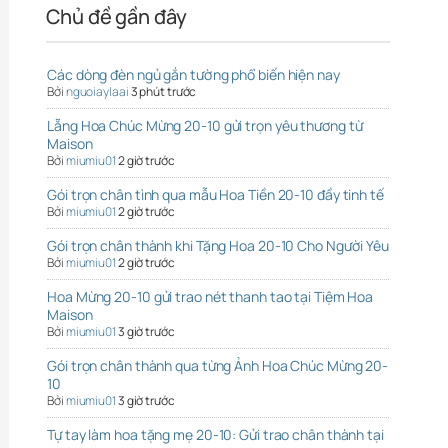
Chủ đề gần đây
Các dòng đèn ngủ gắn tường phổ biến hiện nay
Bởi
nguoiaylaai
3 phút trước
Lẵng Hoa Chúc Mừng 20-10 gửi trọn yêu thương từ
Maison
Bởi
miumiu01
2 giờ trước
Gói trọn chân tình qua mẫu Hoa Tiền 20-10 đầy tinh tế
Bởi
miumiu01
2 giờ trước
Gói trọn chân thành khi Tặng Hoa 20-10 Cho Người Yêu
Bởi
miumiu01
2 giờ trước
Hoa Mừng 20-10 gửi trao nét thanh tao tại Tiệm Hoa
Maison
Bởi
miumiu01
3 giờ trước
Gói trọn chân thành qua từng Ảnh Hoa Chúc Mừng 20-
10
Bởi
miumiu01
3 giờ trước
Tự tay làm hoa tặng mẹ 20-10: Gửi trao chân thành tại