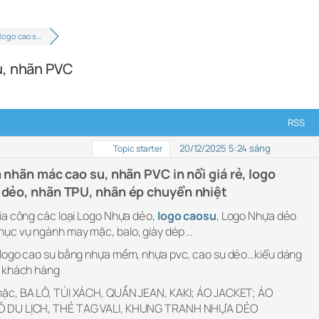
 logo cao s…
u, nhãn PVC
RSS
20/12/2025 5:24 sáng
Topic starter
 nhãn mác cao su, nhãn PVC in nổi giá rẻ, logo
 dẻo, nhãn TPU, nhãn ép chuyển nhiệt
ia công các loại Logo Nhựa dẻo,
logo caosu
, Logo Nhựa dẻo
ục vụ ngành may mặc, balo, giày dép …
logo cao su
bằng nhựa mềm, nhựa pvc, cao su dẻo…kiểu dáng
a khách hàng
ặc, BA LÔ, TÚI XÁCH, QUẦN JEAN, KAKI; ÁO JACKET; ÁO
Ô DU LỊCH, THẺ TAG VALI, KHUNG TRANH NHỰA DẺO