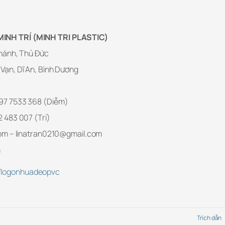
NH TRÍ (MINH TRI PLASTIC)
Chánh, Thủ Đức
Vạn, Dĩ An, Bình Dương
97 7533 368 (Diễm)
 483 007 (Trí)
om – linatran0210@gmail.com
n
logonhuadeopvc
Trích dẫn