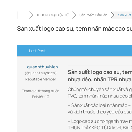
THƯƠNG MẠI ĐIỆN TỬ
Sản Phẩm Cần Bán
Sản xuất
Sản xuất logo cao su, tem nhãn mác cao s
Last Post
quanhthuyhien
Sản xuất logo cao su, tem
(@quanhthuyhien)
nhựa dẻo, nhãn TPR nhựa
Reputable Member
Chúng tôi chuyên sản xuất và g
Tham gia: 8 tháng trước
PVC, tem nhãn mác nhựa dẻo ph
Bài viết: 113
– Sản xuất các loại nhãn mác –
và kích thước theo yêu cầu củ
– Logo cao su cho ngành may m
THUN; DÂY KÉO TÚI XÁCH, BAL