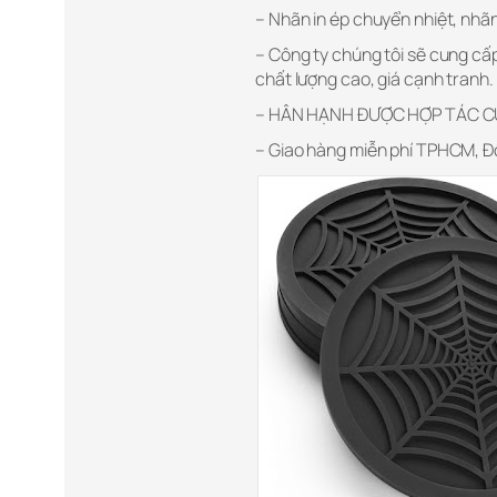
– Nhãn in ép chuyển nhiệt, nhã
– Công ty chúng tôi sẽ cung cấ
chất lượng cao, giá cạnh tranh.
– HÂN HẠNH ĐƯỢC HỢP TÁC C
– Giao hàng miễn phí TPHCM, Đ