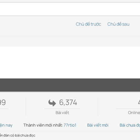
Chủ đề trước
Chủ đề sau
99
6,374
Bài viết
Onlin
iện nay
Thành viên mới nhất:
77rtio1
Bài viết mới
Bài chưa đ
ễn đàn có bài chưa đọc