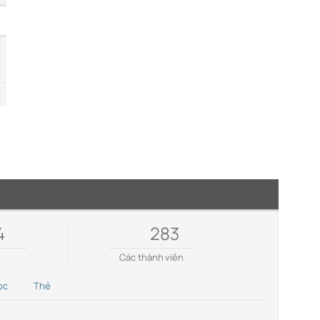
4
283
e
Các thành viên
ọc
Thẻ