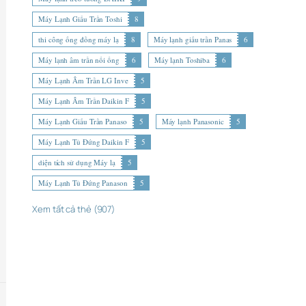
Máy Lạnh Giấu Trần Toshi
8
thi công ống đồng máy lạ
8
Máy lạnh giấu trần Panas
6
Máy lạnh âm trần nối ống
6
Máy lạnh Toshiba
6
Máy Lạnh Âm Trần LG Inve
5
Máy Lạnh Âm Trần Daikin F
5
Máy Lạnh Giấu Trần Panaso
5
Máy lạnh Panasonic
5
Máy Lạnh Tủ Đứng Daikin F
5
diện tích sử dụng Máy lạ
5
Máy Lạnh Tủ Đứng Panason
5
Xem tất cả thẻ (907)