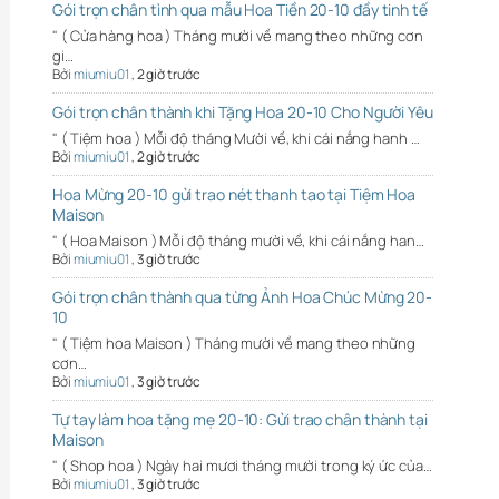
Gói trọn chân tình qua mẫu Hoa Tiền 20-10 đầy tinh tế
" ( Cửa hàng hoa ) Tháng mười về mang theo những cơn
gi…
Bởi
miumiu01
,
2 giờ trước
Gói trọn chân thành khi Tặng Hoa 20-10 Cho Người Yêu
" ( Tiệm hoa ) Mỗi độ tháng Mười về, khi cái nắng hanh …
Bởi
miumiu01
,
2 giờ trước
Hoa Mừng 20-10 gửi trao nét thanh tao tại Tiệm Hoa
Maison
" ( Hoa Maison ) Mỗi độ tháng mười về, khi cái nắng han…
Bởi
miumiu01
,
3 giờ trước
Gói trọn chân thành qua từng Ảnh Hoa Chúc Mừng 20-
10
" ( Tiệm hoa Maison ) Tháng mười về mang theo những
cơn…
Bởi
miumiu01
,
3 giờ trước
Tự tay làm hoa tặng mẹ 20-10: Gửi trao chân thành tại
Maison
" ( Shop hoa ) Ngày hai mươi tháng mười trong ký ức của…
Bởi
miumiu01
,
3 giờ trước