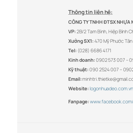
Thông tin liên hệ:
CÔNG TY TNHH ĐTSX NHỰA MI
VP:
2B/2 Tam Bình, Hiệp Bình 
Xưởng SX1:
470 Mỹ Phước Tân 
Tel:
(028) 6686 4171
Kinh doanh:
0902 573 007 – 0
Kỹ thuật:
090 2524 007 – 0902
Email:
minhtri.thietke@gmail.c
Website:
logonhuadeo.com.v
Fanpage:
www.facebook.com/