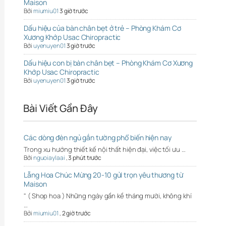
Maison
Bởi
miumiu01
3 giờ trước
Dấu hiệu của bàn chân bẹt ở trẻ – Phòng Khám Cơ
Xương Khớp Usac Chiropractic
Bởi
uyenuyen01
3 giờ trước
Dấu hiệu con bị bàn chân bẹt – Phòng Khám Cơ Xương
Khớp Usac Chiropractic
Bởi
uyenuyen01
3 giờ trước
Bài Viết Gần Đây
Các dòng đèn ngủ gắn tường phổ biến hiện nay
Trong xu hướng thiết kế nội thất hiện đại, việc tối ưu …
Bởi
nguoiaylaai
,
3 phút trước
Lẵng Hoa Chúc Mừng 20-10 gửi trọn yêu thương từ
Maison
" ( Shop hoa ) Những ngày gần kề tháng mười, không khí
…
Bởi
miumiu01
,
2 giờ trước