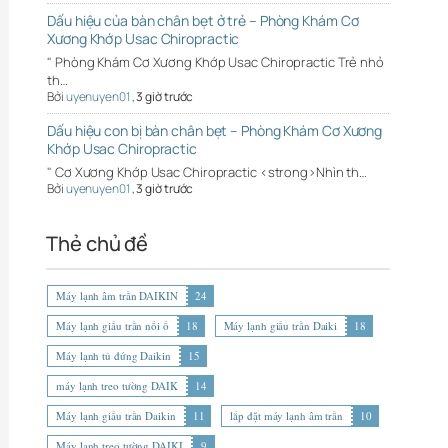
Dấu hiệu của bàn chân bẹt ở trẻ – Phòng Khám Cơ
Xương Khớp Usac Chiropractic
" Phòng Khám Cơ Xương Khớp Usac Chiropractic Trẻ nhỏ
th…
Bởi
uyenuyen01
,
3 giờ trước
Dấu hiệu con bị bàn chân bẹt – Phòng Khám Cơ Xương
Khớp Usac Chiropractic
" Cơ Xương Khớp Usac Chiropractic <strong>Nhìn th…
Bởi
uyenuyen01
,
3 giờ trước
Thẻ chủ đề
Máy lạnh âm trần DAIKIN
24
Máy lạnh giấu trần nối ố
18
Máy lạnh giấu trần Daiki
18
Máy lạnh tủ đứng Daikin
15
máy lạnh treo tường DAIK
14
Máy lạnh giấu trần Daikin
11
lắp đặt máy lạnh âm trần
10
Máy lạnh treo tường DAIKI
9