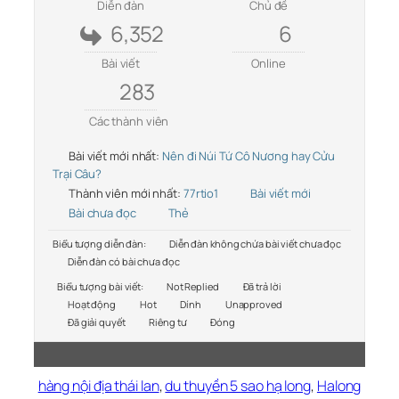
Diễn đàn
Chủ đề
6,352
6
Bài viết
Online
283
Các thành viên
Bài viết mới nhất:
Nên đi Núi Tứ Cô Nương hay Cửu
Trại Câu?
Thành viên mới nhất:
77rtio1
Bài viết mới
Bài chưa đọc
Thẻ
Biểu tượng diễn đàn:
Diễn đàn không chứa bài viết chưa đọc
Diễn đàn có bài chưa đọc
Biểu tượng bài viết:
Not Replied
Đã trả lời
Hoạt động
Hot
Dính
Unapproved
Đã giải quyết
Riêng tư
Đóng
hàng nội địa thái lan
,
du thuyền 5 sao hạ long
,
Halong