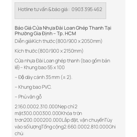
Hotline tư vấn & báo giá : 0903 395 462
Báo Giá Cửa Nhựa Đài Loan Ghép Thanh Tại
Phường Gia Định – Tp. HCM
Diễn giảiKích thước(800/900 x 2050mm)
Kích thước(800/900 x 2150mm)
Cửa nhựa Đài Loan ghép thanh (bao gồm bản
lề)– Khung bao 55 x 100
– Độ dày cánh 35 mm (± 2).
– Khung bao PVC.
– Phủ vân gỗ
2.160.0002.310.000Nẹp chỉ 2
mặt300.000300.000Khóa tròn
trơn200.000200.000Lắp đặt, vận chuyểnTùy
vào số lượngTổng cộng2.660.0002.810.000Ghi
chú: