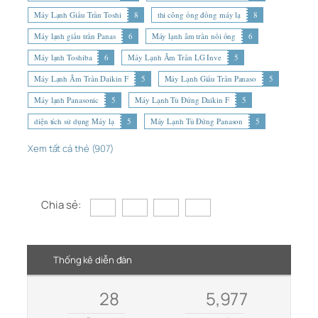
Máy Lạnh Giấu Trần Toshi
8
thi công ống đồng máy lạ
8
Máy lạnh giấu trần Panas
6
Máy lạnh âm trần nối ống
6
Máy lạnh Toshiba
6
Máy Lạnh Âm Trần LG Inve
5
Máy Lạnh Âm Trần Daikin F
5
Máy Lạnh Giấu Trần Panaso
5
Máy lạnh Panasonic
5
Máy Lạnh Tủ Đứng Daikin F
5
diện tích sử dụng Máy lạ
5
Máy Lạnh Tủ Đứng Panason
5
Xem tất cả thẻ (907)
Chia sẻ:
Thống kê diễn đàn
28
5,977