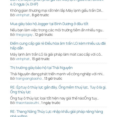
4.0 ngựa (4.0HP)
Không gian thương mại rất nên lắp Máy lạnh giấu trần DA…
Bởi
vinhphat
,
8 giờ trước
Mua giày bảo hộ Jogger tại Bình Dương ở đâu tốt
Nếu bạn làm việc trong các môi trường tiềm ẩn nhiều ngu…
Bởi
thegioigay
,
12 giờ trước
Điểm cung cấp giá rẻ Điều hòa âm trần LG kèm nhiều ưu đãi
hấp dẫn
Máy lạnh âm trần LG là giải pháp làm mát cao cấp với cô…
Bởi
vinhphat
,
13 giờ trước
Thị trường giày bảo hộ tại Thái Nguyên
Thái Nguyên đang phát triển mạnh về công nghiệp với nhi…
Bởi
trangvangbaoho
,
13 giờ trước
RE: Ép tuy ô thủy lực gần đây, Ống mềm thuỷ lực, Tuy ô là gì,
Ống thủy lực
Ống tuy ô thủy lực loại tốt hiện nay giá thế nàoỐng tuy…
Bởi
thaontasieuthi
,
1 ngày trước
RE: Thang Nâng Thủy Lực nhập khẩu giải pháp nâng hàng
nhà xưởng