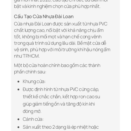
bật và kinh nghiệm chọn cửa phù hợp nhất.
Cấu Tạo Cửa Nhựa Đài Loan
Cửa nhựa Đài Loan được sản xuất từ nhựa PVC
chất lượng cao, nổi bật với khả năng chịu ẩm
tốt, không bị mối mọt và hạn chế cong vênh
trong quá trình sử dụng lâu dài. Bề mặt cửa dễ
vệ sinh, phù hợp với môi trường khí hậu nóng ẩm
như TP.HCM.
Một bộ cửa hoàn chỉnh bao gồm các thành
phần chính sau:
Khung cửa:
Được định hình từ nhựa PVC cứng cáp,
thiết kế chắc chắn, kết hợp ron cao su
giúp giảm tiếng ồn và tăng độ kín khi
đóng mở.
Cánh cửa:
Sản xuất theo 2 dạng là ép nhiệt hoặc