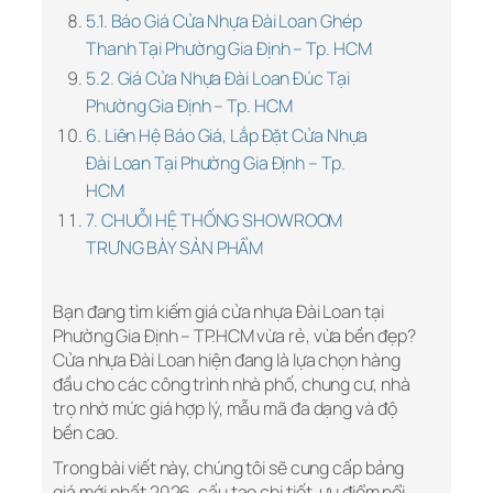
5.1. Báo Giá Cửa Nhựa Đài Loan Ghép
Thanh Tại Phường Gia Định – Tp. HCM
5.2. Giá Cửa Nhựa Đài Loan Đúc Tại
Phường Gia Định – Tp. HCM
6. Liên Hệ Báo Giá, Lắp Đặt Cửa Nhựa
Đài Loan Tại Phường Gia Định – Tp.
HCM
7. CHUỖI HỆ THỐNG SHOWROOM
TRƯNG BÀY SẢN PHẨM
Bạn đang tìm kiếm giá cửa nhựa Đài Loan tại
Phường Gia Định – TP.HCM vừa rẻ, vừa bền đẹp?
Cửa nhựa Đài Loan hiện đang là lựa chọn hàng
đầu cho các công trình nhà phố, chung cư, nhà
trọ nhờ mức giá hợp lý, mẫu mã đa dạng và độ
bền cao.
Trong bài viết này, chúng tôi sẽ cung cấp bảng
giá mới nhất 2026, cấu tạo chi tiết, ưu điểm nổi