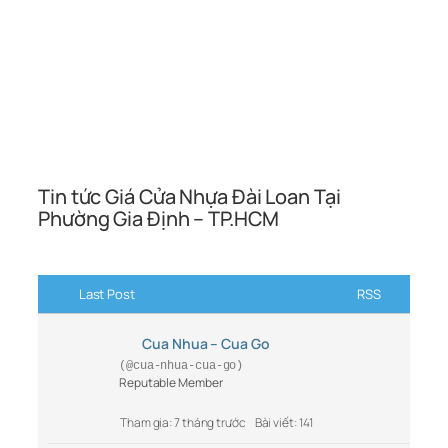
Tin tức Giá Cửa Nhựa Đài Loan Tại
Phường Gia Định – TP.HCM
Last Post
RSS
Cua Nhua – Cua Go
(@cua-nhua-cua-go)
Reputable Member
Tham gia: 7 tháng trước
Bài viết: 141