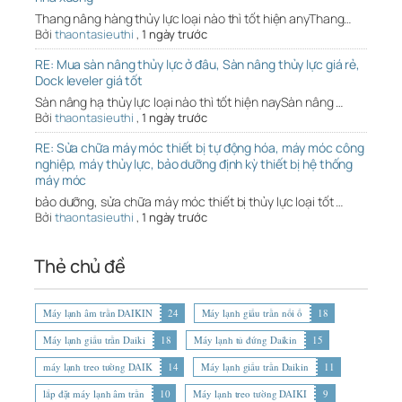
Thang nâng hàng thủy lực loại nào thì tốt hiện anyThang…
Bởi
thaontasieuthi
,
1 ngày trước
RE: Mua sàn nâng thủy lực ở đâu, Sàn nâng thủy lực giá rẻ,
Dock leveler giá tốt
Sàn nâng hạ thủy lực loại nào thì tốt hiện naySàn nâng …
Bởi
thaontasieuthi
,
1 ngày trước
RE: Sửa chữa máy móc thiết bị tự động hóa, máy móc công
nghiệp, máy thủy lực, bảo dưỡng định kỳ thiết bị hệ thống
máy móc
bảo dưỡng, sửa chữa máy móc thiết bị thủy lực loại tốt …
Bởi
thaontasieuthi
,
1 ngày trước
Thẻ chủ đề
Máy lạnh âm trần DAIKIN
24
Máy lạnh giấu trần nối ố
18
Máy lạnh giấu trần Daiki
18
Máy lạnh tủ đứng Daikin
15
máy lạnh treo tường DAIK
14
Máy lạnh giấu trần Daikin
11
lắp đặt máy lạnh âm trần
10
Máy lạnh treo tường DAIKI
9