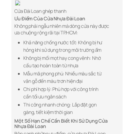
Cửa Đài Loan ghép thanh
Ưu Điểm Của Cửa Nhựa Đài Loan
Không phải ngẫu nhiên mà dòng cửa này được
ưa chuộng rộng rãi tại TP.HCM:
Khả năng chống nước tốt: Không bị hư
hỏng khi sử dụng trong môi trường ẩm
Không bị mối mọt hay cong vênh: Nhờ
cấu tạo hoàn toàn từ nhựa
Mẫu mã phong phú: Nhiều màu sắc từ
vân gỗ đến màu trơn hiện đại
Chi phí hợp lý: Phù hợp với công trình
cần tối ưu ngân sách
Thi công nhanh chóng: Lắp đặt gọn
gàng, tiết kiệm thời gian
Một Số Hạn Chế Cần Biết Khi Sử Dụng Cửa
Nhựa Đài Loan
Bên cạnh những ưu điểm, cửa nhựa Đài Loan