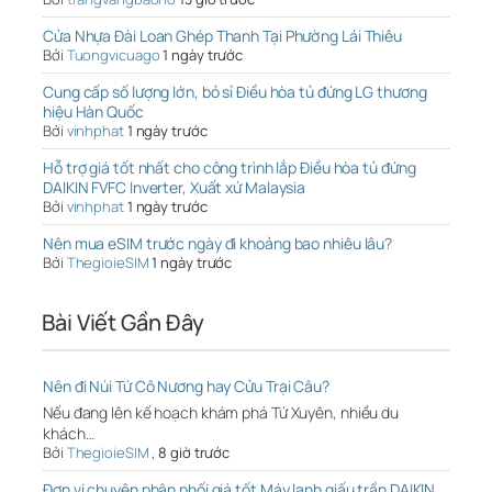
Cửa Nhựa Đài Loan Ghép Thanh Tại Phường Lái Thiêu
Bởi
Tuongvicuago
1 ngày trước
Cung cấp số lượng lớn, bỏ sỉ Điều hòa tủ đứng LG thương
hiệu Hàn Quốc
Bởi
vinhphat
1 ngày trước
Hỗ trợ giá tốt nhất cho công trình lắp Điều hòa tủ đứng
DAIKIN FVFC Inverter, Xuất xứ Malaysia
Bởi
vinhphat
1 ngày trước
Nên mua eSIM trước ngày đi khoảng bao nhiêu lâu?
Bởi
ThegioieSIM
1 ngày trước
Bài Viết Gần Đây
Nên đi Núi Tứ Cô Nương hay Cửu Trại Câu?
Nếu đang lên kế hoạch khám phá Tứ Xuyên, nhiều du
khách…
Bởi
ThegioieSIM
,
8 giờ trước
Đơn vị chuyên phân phối giá tốt Máy lạnh giấu trần DAIKIN