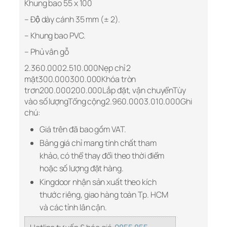
Khung bao 55 x 100
– Độ dày cánh 35 mm (± 2).
– Khung bao PVC.
– Phủ vân gỗ
2.360.0002.510.000Nẹp chỉ 2
mặt300.000300.000Khóa tròn
trơn200.000200.000Lắp đặt, vận chuyểnTùy
vào số lượngTổng cộng2.960.0003.010.000Ghi
chú:
Giá trên đã bao gồm VAT.
Bảng giá chỉ mang tính chất tham
khảo, có thể thay đổi theo thời điểm
hoặc số lượng đặt hàng.
Kingdoor nhận sản xuất theo kích
thước riêng, giao hàng toàn Tp. HCM
và các tỉnh lân cận.