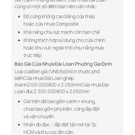
cũng có một số điểm bạn nên cân nhắc:
Độ cứng không cao bằng cửa thép
hoặc cửa nhựa Composite
Khả năng chịu lực mạnh còn hạn chế
Không thích hợp sử dụng cho cửa chính
hoặc khu vực ngoài trời chịu nắng mưa
trực tiếp
Báo Giá Cửa Nhựa Đài Loan Phường Gia Định
Loại cửaĐơn giá (VNĐ/bộ)Kích thước phổ
biếnCửa nhựa Đài Loan ghép
thanh2.100.000800 x 2.050mmCửa nhựa Đài
Loan đúc2.300.000800 x 2.050mm
Giá trên đã bao gồm cánh + khung,
chưa bao gồm phụ kiện, công lắp đặt
và vận chuyển.
Nhận đo đạc – lắp đặt tận nơi tại Tp.
HCM và khu vực lân cận.