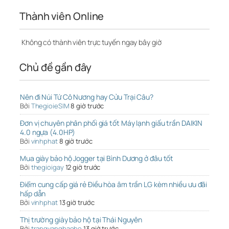
Thành viên Online
Không có thành viên trực tuyến ngay bây giờ
Chủ đề gần đây
Nên đi Núi Tứ Cô Nương hay Cửu Trại Câu?
Bởi
ThegioieSIM
8 giờ trước
Đơn vị chuyên phân phối giá tốt Máy lạnh giấu trần DAIKIN
4.0 ngựa (4.0HP)
Bởi
vinhphat
8 giờ trước
Mua giày bảo hộ Jogger tại Bình Dương ở đâu tốt
Bởi
thegioigay
12 giờ trước
Điểm cung cấp giá rẻ Điều hòa âm trần LG kèm nhiều ưu đãi
hấp dẫn
Bởi
vinhphat
13 giờ trước
Thị trường giày bảo hộ tại Thái Nguyên
Bởi
trangvangbaoho
13 giờ trước