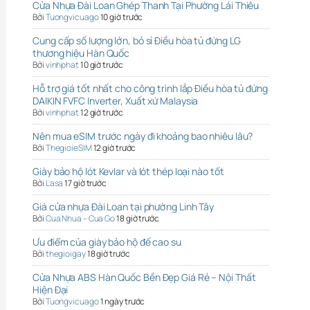
Cửa Nhựa Đài Loan Ghép Thanh Tại Phường Lái Thiêu
Bởi
Tuongvicuago
10 giờ trước
Cung cấp số lượng lớn, bỏ sỉ Điều hòa tủ đứng LG
thương hiệu Hàn Quốc
Bởi
vinhphat
10 giờ trước
Hỗ trợ giá tốt nhất cho công trình lắp Điều hòa tủ đứng
DAIKIN FVFC Inverter, Xuất xứ Malaysia
Bởi
vinhphat
12 giờ trước
Nên mua eSIM trước ngày đi khoảng bao nhiêu lâu?
Bởi
ThegioieSIM
12 giờ trước
Giày bảo hộ lót Kevlar và lót thép loại nào tốt
Bởi
Lasa
17 giờ trước
Giá cửa nhựa Đài Loan tại phường Linh Tây
Bởi
Cua Nhua – Cua Go
18 giờ trước
Ưu điểm của giày bảo hộ đế cao su
Bởi
thegioigay
18 giờ trước
Cửa Nhựa ABS Hàn Quốc Bền Đẹp Giá Rẻ – Nội Thất
Hiện Đại
Bởi
Tuongvicuago
1 ngày trước