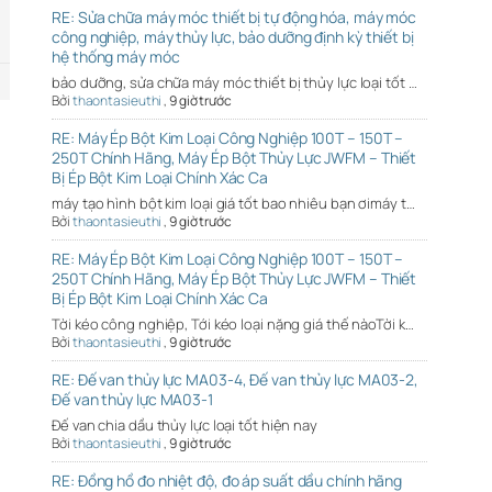
RE: Sửa chữa máy móc thiết bị tự động hóa, máy móc
công nghiệp, máy thủy lực, bảo dưỡng định kỳ thiết bị
hệ thống máy móc
bảo dưỡng, sửa chữa máy móc thiết bị thủy lực loại tốt …
Bởi
thaontasieuthi
,
9 giờ trước
RE: Máy Ép Bột Kim Loại Công Nghiệp 100T – 150T –
250T Chính Hãng, Máy Ép Bột Thủy Lực JWFM – Thiết
Bị Ép Bột Kim Loại Chính Xác Ca
máy tạo hình bột kim loại giá tốt bao nhiêu bạn ơimáy t…
Bởi
thaontasieuthi
,
9 giờ trước
RE: Máy Ép Bột Kim Loại Công Nghiệp 100T – 150T –
250T Chính Hãng, Máy Ép Bột Thủy Lực JWFM – Thiết
Bị Ép Bột Kim Loại Chính Xác Ca
Tời kéo công nghiệp, Tới kéo loại nặng giá thế nàoTời k…
Bởi
thaontasieuthi
,
9 giờ trước
RE: Đế van thủy lực MA03-4, Đế van thủy lực MA03-2,
Đế van thủy lực MA03-1
Đế van chia dầu thủy lực loại tốt hiện nay
Bởi
thaontasieuthi
,
9 giờ trước
RE: Đồng hồ đo nhiệt độ, đo áp suất dầu chính hãng