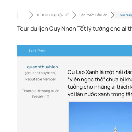
THƯƠNG MẠI ĐIỆN TỬ
Sản Phẩm Cần Bán
Tour du 
Tour du lịch Quy Nhơn Tết lý tưởng cho ai 
Last Post
quanhthuyhien
Cù Lao Xanh là một hải đả
(@quanhthuyhien)
“viên ngọc thô” chưa bị kh
Reputable Member
tưởng cho những ai thích
Tham gia: 8 tháng trước
với làn nước xanh trong tận
Bài viết: 113