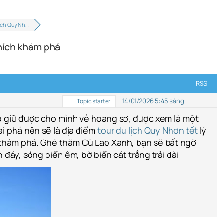
lịch Quy Nh…
thích khám phá
RSS
14/01/2026 5:45 sáng
Topic starter
o giữ được cho mình vẻ hoang sơ, được xem là một
ai phá nên sẽ là địa điểm
tour du lịch Quy Nhơn tết
lý
 khám phá. Ghé thăm Cù Lao Xanh, bạn sẽ bất ngờ
 đáy, sóng biển êm, bờ biển cát trắng trải dài