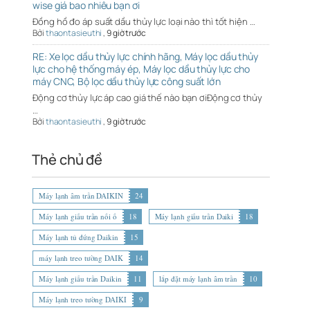
wise giá bao nhiêu bạn ơi
Đồng hồ đo áp suất dầu thủy lực loại nào thì tốt hiện …
Bởi
thaontasieuthi
,
9 giờ trước
RE: Xe lọc dầu thủy lực chính hãng, Máy lọc dầu thủy
lực cho hệ thống máy ép, Máy lọc dầu thủy lực cho
máy CNC, Bộ lọc dầu thủy lực công suất lớn
Động cơ thủy lực áp cao giá thế nào bạn ơiĐộng cơ thủy
…
Bởi
thaontasieuthi
,
9 giờ trước
Thẻ chủ đề
Máy lạnh âm trần DAIKIN
24
Máy lạnh giấu trần nối ố
18
Máy lạnh giấu trần Daiki
18
Máy lạnh tủ đứng Daikin
15
máy lạnh treo tường DAIK
14
Máy lạnh giấu trần Daikin
11
lắp đặt máy lạnh âm trần
10
Máy lạnh treo tường DAIKI
9