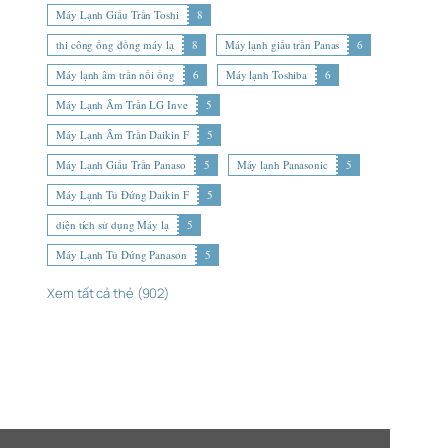
Máy Lạnh Giấu Trần Toshi
8
thi công ống đồng máy lạ
8
Máy lạnh giấu trần Panas
6
Máy lạnh âm trần nối ống
6
Máy lạnh Toshiba
6
Máy Lạnh Âm Trần LG Inve
5
Máy Lạnh Âm Trần Daikin F
5
Máy Lạnh Giấu Trần Panaso
5
Máy lạnh Panasonic
5
Máy Lạnh Tủ Đứng Daikin F
5
diện tích sử dụng Máy lạ
5
Máy Lạnh Tủ Đứng Panason
5
Xem tất cả thẻ (902)