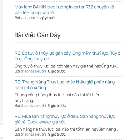
Máy lạnh DAIKIN treo tường Inverter R32 chuyên về
bán lẻ – cung cấp rẻ
Bởi
vinhphat
1 ngày trước
Bài Viết Gần Đây
RE: Ép tuy ô thủy lực gần đây, Ống mềm thuỷ lực, Tuy ô
là gì, Ống thủy lực
Ống tuy ô thủy lực loại tốt hiện nay giá thế nàoỐng tuy…
Bởi
thaontasieuthi
,
8 giờ trước
RE: Thang Nâng Thủy Lực nhập khẩu giải pháp nâng
hàng nhà xưởng
Thang nâng hàng thủy lực loại nào thì tốt hiện
anyThang…
Bởi
thaontasieuthi
,
9 giờ trước
RE: Mua sàn nâng thủy lực ở đâu, Sàn nâng thủy lực
giá rẻ, Dock leveler giá tốt
Sàn nâng hạ thủy lực loại nào thì tốt hiện naySàn nâng …
Bởi
thaontasieuthi
,
9 giờ trước