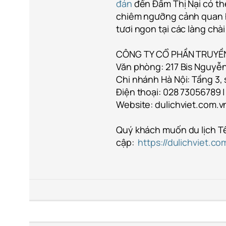
đán
đến Đầm Thị Nại có th
chiêm ngưỡng cảnh quan 
tươi ngon tại các làng chà
CÔNG TY CỔ PHẦN TRUYỀN
Văn phòng: 217 Bis Nguyễn
Chi nhánh Hà Nội: Tầng 3, 
Điện thoại: 028 73056789 |
Website: dulichviet.com.vn
Quý khách muốn du lịch T
cập:
https://dulichviet.c