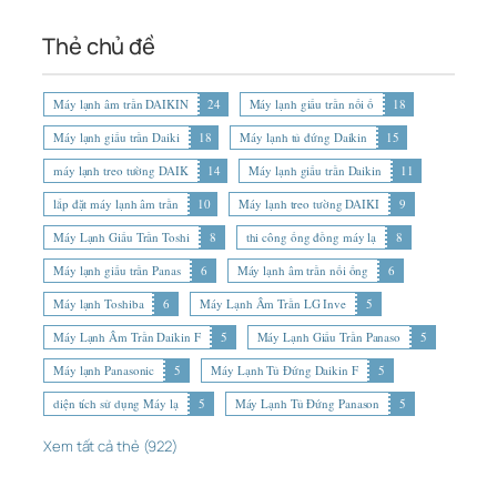
Thẻ chủ đề
Máy lạnh âm trần DAIKIN
24
Máy lạnh giấu trần nối ố
18
Máy lạnh giấu trần Daiki
18
Máy lạnh tủ đứng Daikin
15
máy lạnh treo tường DAIK
14
Máy lạnh giấu trần Daikin
11
lắp đặt máy lạnh âm trần
10
Máy lạnh treo tường DAIKI
9
Máy Lạnh Giấu Trần Toshi
8
thi công ống đồng máy lạ
8
Máy lạnh giấu trần Panas
6
Máy lạnh âm trần nối ống
6
Máy lạnh Toshiba
6
Máy Lạnh Âm Trần LG Inve
5
Máy Lạnh Âm Trần Daikin F
5
Máy Lạnh Giấu Trần Panaso
5
Máy lạnh Panasonic
5
Máy Lạnh Tủ Đứng Daikin F
5
diện tích sử dụng Máy lạ
5
Máy Lạnh Tủ Đứng Panason
5
Xem tất cả thẻ (922)