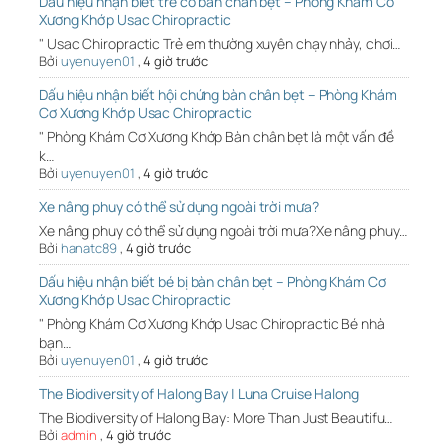
Dấu hiệu nhận biết trẻ có bàn chân bẹt – Phòng Khám Cơ
Xương Khớp Usac Chiropractic
" Usac Chiropractic Trẻ em thường xuyên chạy nhảy, chơi…
Bởi
uyenuyen01
,
4 giờ trước
Dấu hiệu nhận biết hội chứng bàn chân bẹt – Phòng Khám
Cơ Xương Khớp Usac Chiropractic
" Phòng Khám Cơ Xương Khớp Bàn chân bẹt là một vấn đề
k…
Bởi
uyenuyen01
,
4 giờ trước
Xe nâng phuy có thể sử dụng ngoài trời mưa?
Xe nâng phuy có thể sử dụng ngoài trời mưa?Xe nâng phuy…
Bởi
hanatc89
,
4 giờ trước
Dấu hiệu nhận biết bé bị bàn chân bẹt – Phòng Khám Cơ
Xương Khớp Usac Chiropractic
" Phòng Khám Cơ Xương Khớp Usac Chiropractic Bé nhà
bạn…
Bởi
uyenuyen01
,
4 giờ trước
The Biodiversity of Halong Bay | Luna Cruise Halong
The Biodiversity of Halong Bay: More Than Just Beautifu…
Bởi
admin
,
4 giờ trước