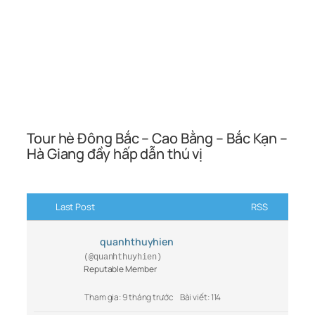
Tour hè Đông Bắc – Cao Bằng – Bắc Kạn –
Hà Giang đầy hấp dẫn thú vị
Last Post
RSS
quanhthuyhien
(@quanhthuyhien)
Reputable Member
Tham gia: 9 tháng trước
Bài viết: 114