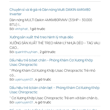
Chuyên sỉ và lẻ giá rẻ Dàn nóng Multi DAIKIN 4MKM80
Inverter
Dàn nóng MULTI Daikin 4MKM80RVMV (3.5HP – 30.000
BTU) l…
Bởi
vinhphat
,
1 giờ trước
Xưởng sản xuất thẻ treo hành lý nhựa dẻo
XƯỞNG SẢN XUẤT THẺ TREO HÀNH LÝ NHỰA DẺO – TAG VALI
CAO…
Bởi
quanhthuyhien
,
2 giờ trước
Dấu hiệu trẻ bị bẹt chân – Phòng Khám Cơ Xương Khớp
Usac Chiropractic
" Phòng Khám Cơ Xương Khớp Usac Chiropractic Trẻ nhỏ
có…
Bởi
uyenuyen01
,
4 giờ trước
Dấu hiệu trẻ bị bàn chân bẹt – Phòng Khám Cơ Xương Khớp
Usac Chiropractic
" Cơ Xương Khớp Usac Chiropractic Trẻ em với bàn chân b…
Bởi
uyenuyen01
,
4 giờ trước