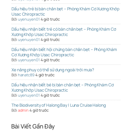
Dấu hiệu trẻ bị bàn chân bẹt – Phòng Khám Cơ Xương Khớp
Usac Chiropractic
Bởi
uyenuyen01
4 giờ trước
Dấu hiệu nhận biết trẻ có bàn chân bẹt – Phòng Khám Cơ
Xương Khớp Usac Chiropractic
Bởi
uyenuyen01
4 giờ trước
Dấu hiệu nhận biết hội chứng bàn chân bẹt – Phòng Khám
Cơ Xương Khớp Usac Chiropractic
Bởi
uyenuyen01
4 giờ trước
Xe nâng phuy có thể sử dụng ngoài trời mưa?
Bởi
hanatc89
4 giờ trước
Dấu hiệu nhận biết bé bị bàn chân bẹt – Phòng Khám Cơ
Xương Khớp Usac Chiropractic
Bởi
uyenuyen01
4 giờ trước
The Biodiversity of Halong Bay | Luna Cruise Halong
Bởi
admin
4 giờ trước
Bài Viết Gần Đây