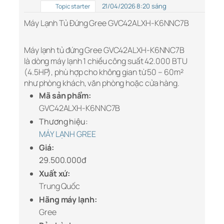
21/04/2026 8:20 sáng
Topic starter
Máy Lạnh Tủ Đứng Gree GVC42ALXH-K6NNC7B
Máy lạnh tủ đứng Gree GVC42ALXH-K6NNC7B
là dòng máy lạnh 1 chiều công suất 42.000 BTU
(4.5HP), phù hợp cho không gian từ 50 – 60m²
như phòng khách, văn phòng hoặc cửa hàng.
Mã sản phẩm:
GVC42ALXH-K6NNC7B
Thương hiệu:
MÁY LẠNH GREE
Giá:
29.500.000đ
Xuất xứ:
Trung Quốc
Hãng máy lạnh:
Gree