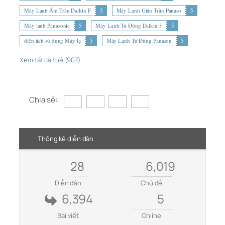
Máy Lạnh Âm Trần Daikin F
5
Máy Lạnh Giấu Trần Panaso
5
Máy lạnh Panasonic
5
Máy Lạnh Tủ Đứng Daikin F
5
diện tích sử dụng Máy lạ
5
Máy Lạnh Tủ Đứng Panason
5
Xem tất cả thẻ (907)
Chia sẻ:
Thống kê diễn đàn
28
6,019
Diễn đàn
Chủ đề
6,394
5
Bài viết
Online