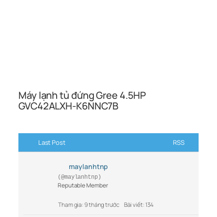
Máy lạnh tủ đứng Gree 4.5HP
GVC42ALXH-K6NNC7B
Last Post
RSS
maylanhtnp
(@maylanhtnp)
Reputable Member
Tham gia: 9 tháng trước
Bài viết: 134