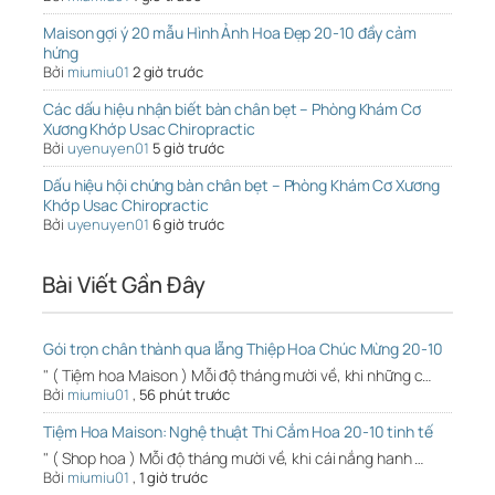
Maison gợi ý 20 mẫu Hình Ảnh Hoa Đẹp 20-10 đầy cảm
hứng
Bởi
miumiu01
2 giờ trước
Các dấu hiệu nhận biết bàn chân bẹt – Phòng Khám Cơ
Xương Khớp Usac Chiropractic
Bởi
uyenuyen01
5 giờ trước
Dấu hiệu hội chứng bàn chân bẹt – Phòng Khám Cơ Xương
Khớp Usac Chiropractic
Bởi
uyenuyen01
6 giờ trước
Bài Viết Gần Đây
Gói trọn chân thành qua lẵng Thiệp Hoa Chúc Mừng 20-10
" ( Tiệm hoa Maison ) Mỗi độ tháng mười về, khi những c…
Bởi
miumiu01
,
56 phút trước
Tiệm Hoa Maison: Nghệ thuật Thi Cắm Hoa 20-10 tinh tế
" ( Shop hoa ) Mỗi độ tháng mười về, khi cái nắng hanh …
Bởi
miumiu01
,
1 giờ trước