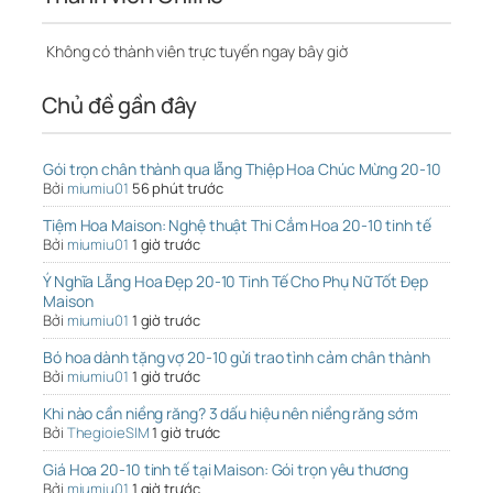
Không có thành viên trực tuyến ngay bây giờ
Chủ đề gần đây
Gói trọn chân thành qua lẵng Thiệp Hoa Chúc Mừng 20-10
Bởi
miumiu01
56 phút trước
Tiệm Hoa Maison: Nghệ thuật Thi Cắm Hoa 20-10 tinh tế
Bởi
miumiu01
1 giờ trước
Ý Nghĩa Lẵng Hoa Đẹp 20-10 Tinh Tế Cho Phụ Nữ Tốt Đẹp
Maison
Bởi
miumiu01
1 giờ trước
Bó hoa dành tặng vợ 20-10 gửi trao tình cảm chân thành
Bởi
miumiu01
1 giờ trước
Khi nào cần niềng răng? 3 dấu hiệu nên niềng răng sớm
Bởi
ThegioieSIM
1 giờ trước
Giá Hoa 20-10 tinh tế tại Maison: Gói trọn yêu thương
Bởi
miumiu01
1 giờ trước