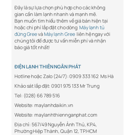
Đây là sự lựa chọn phù hợp cho các không
gian cần làm lạnh nhanh và mạnh mẽ.
Bạn muốn tìm hiểu thêm về giá bán hiện tại
hoặc chi phí lắp đặt cho dòng
Máy lạnh tủ
đứng Gree
và
Máy lạnh Gree
liên hệ ngay với
chúng tôi để được tư vấn miễn phí và nhận
báo giá tốt nhất!
ĐIỆN LẠNH THIÊN NGÂN PHÁT
Hotline hoặc Zalo (24/7): 0909 333 162 Ms Hà
Khảo sát lắp đặt: 0901 975 133 Mr Trung
Tel: (028) 66 789 516
Website: maylanhdaikin.vn
Website: maylanhthiennganphat.com
Địa chỉ: 567/49 Nguyễn Ảnh Thủ, KP.4,
Phường Hiệp Thành, Quận 12, TP.HCM