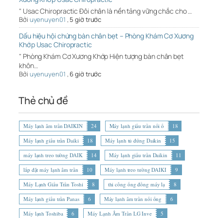
" Usac Chiropractic Đôi chân là nền tảng vững chắc cho …
Bởi
uyenuyen01
,
5 giờ trước
Dấu hiệu hội chứng bàn chân bẹt – Phòng Khám Cơ Xương
Khớp Usac Chiropractic
" Phòng Khám Cơ Xương Khớp Hiện tượng bàn chân bẹt
khôn…
Bởi
uyenuyen01
,
6 giờ trước
Thẻ chủ đề
Máy lạnh âm trần DAIKIN
24
Máy lạnh giấu trần nối ố
18
Máy lạnh giấu trần Daiki
18
Máy lạnh tủ đứng Daikin
15
máy lạnh treo tường DAIK
14
Máy lạnh giấu trần Daikin
11
lắp đặt máy lạnh âm trần
10
Máy lạnh treo tường DAIKI
9
Máy Lạnh Giấu Trần Toshi
8
thi công ống đồng máy lạ
8
Máy lạnh giấu trần Panas
6
Máy lạnh âm trần nối ống
6
Máy lạnh Toshiba
6
Máy Lạnh Âm Trần LG Inve
5