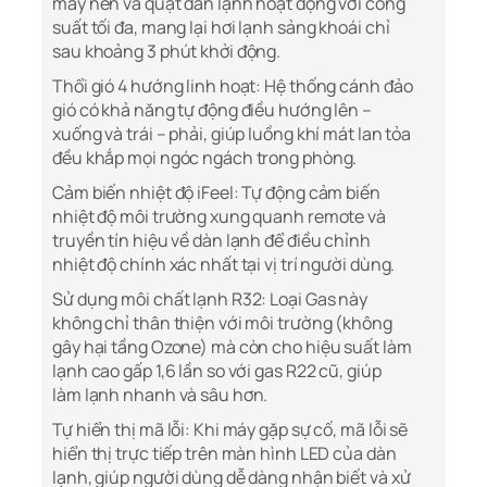
máy nén và quạt dàn lạnh hoạt động với công
suất tối đa, mang lại hơi lạnh sảng khoái chỉ
sau khoảng 3 phút khởi động.
Thổi gió 4 hướng linh hoạt: Hệ thống cánh đảo
gió có khả năng tự động điều hướng lên –
xuống và trái – phải, giúp luồng khí mát lan tỏa
đều khắp mọi ngóc ngách trong phòng.
Cảm biến nhiệt độ iFeel: Tự động cảm biến
nhiệt độ môi trường xung quanh remote và
truyền tín hiệu về dàn lạnh để điều chỉnh
nhiệt độ chính xác nhất tại vị trí người dùng.
Sử dụng môi chất lạnh R32: Loại Gas này
không chỉ thân thiện với môi trường (không
gây hại tầng Ozone) mà còn cho hiệu suất làm
lạnh cao gấp 1,6 lần so với gas R22 cũ, giúp
làm lạnh nhanh và sâu hơn.
Tự hiển thị mã lỗi: Khi máy gặp sự cố, mã lỗi sẽ
hiển thị trực tiếp trên màn hình LED của dàn
lạnh, giúp người dùng dễ dàng nhận biết và xử