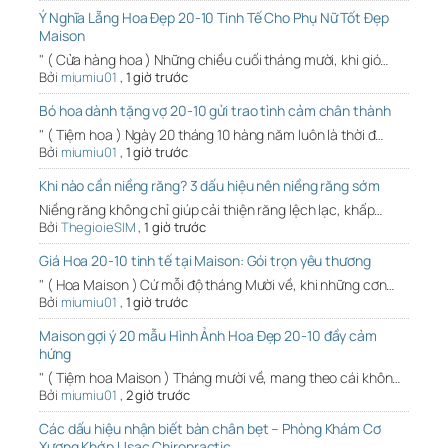
Ý Nghĩa Lẵng Hoa Đẹp 20-10 Tinh Tế Cho Phụ Nữ Tốt Đẹp
Maison
" ( Cửa hàng hoa ) Những chiều cuối tháng mười, khi gió…
Bởi
miumiu01
,
1 giờ trước
Bó hoa dành tặng vợ 20-10 gửi trao tình cảm chân thành
" ( Tiệm hoa ) Ngày 20 tháng 10 hàng năm luôn là thời đ…
Bởi
miumiu01
,
1 giờ trước
Khi nào cần niềng răng? 3 dấu hiệu nên niềng răng sớm
Niềng răng không chỉ giúp cải thiện răng lệch lạc, khấp…
Bởi
ThegioieSIM
,
1 giờ trước
Giá Hoa 20-10 tinh tế tại Maison: Gói trọn yêu thương
" ( Hoa Maison ) Cứ mỗi độ tháng Mười về, khi những cơn…
Bởi
miumiu01
,
1 giờ trước
Maison gợi ý 20 mẫu Hình Ảnh Hoa Đẹp 20-10 đầy cảm
hứng
" ( Tiệm hoa Maison ) Tháng mười về, mang theo cái khôn…
Bởi
miumiu01
,
2 giờ trước
Các dấu hiệu nhận biết bàn chân bẹt – Phòng Khám Cơ
Xương Khớp Usac Chiropractic