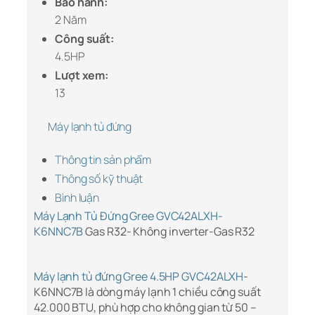
Bảo hành:
2 Năm
Công suất:
4.5HP
Lượt xem:
13
Máy lạnh tủ đứng
Thông tin sản phẩm
Thông số kỹ thuật
Bình luận
Máy Lạnh Tủ Đứng Gree GVC42ALXH-
K6NNC7B
Gas R32- Không inverter-Gas R32
Máy lạnh tủ đứng Gree 4.5HP GVC42ALXH
-
K6NNC7B là dòng máy lạnh 1 chiều công suất
42.000 BTU, phù hợp cho không gian từ 50 –