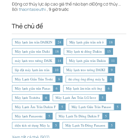
Động cơ thủy lực áp cao giá thế nào bạn ơiĐộng cơ thủy …
Bởi
thaontasieuthi
,
9 giờ trước
Thẻ chủ đề
Máy lạnh âm trần DAIKIN
24
Máy lạnh giấu trần nối ố
18
Máy lạnh giấu trần Daiki
18
Máy lạnh tủ đứng Daikin
15
máy lạnh treo tường DAIK
14
Máy lạnh giấu trần Daikin
11
lắp đặt máy lạnh âm trần
10
Máy lạnh treo tường DAIKI
9
Máy Lạnh Giấu Trần Toshi
8
thi công ống đồng máy lạ
8
Máy lạnh giấu trần Panas
6
Máy lạnh âm trần nối ống
6
Máy lạnh Toshiba
6
Máy Lạnh Âm Trần LG Inve
5
Máy Lạnh Âm Trần Daikin F
5
Máy Lạnh Giấu Trần Panaso
5
Máy lạnh Panasonic
5
Máy Lạnh Tủ Đứng Daikin F
5
diện tích sử dụng Máy lạ
5
Máy Lạnh Tủ Đứng Panason
5
Xem tất cả thẻ (902)