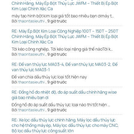
Chính Hãng, Máy Ép Bột Thủy Lực JWFM – Thiết Bị Ép Bột
Kim Loại Chính Xác Ca
máy tạo hình bột kim loại giá tốt bao nhiêu bạn ơimáy t…
Bởi
thaontasieuthi
,
9 giờ trước
RE: Máy Ép Bột Kim Loại Công Nghiệp 100T – 150T – 250T
Chính Hãng, Máy Ép Bột Thủy Lực JWFM – Thiết Bị Ép Bột
Kim Loại Chính Xác Ca
Tời kéo công nghiệp, Tới kéo loại nặng giá thế nàoTời k…
Bởi
thaontasieuthi
,
9 giờ trước
RE: Đế van thủy lực MA03-4, Đế van thủy lực MA03-2, Đế
van thủy lực MA03-1
Đế van chia dầu thủy lực loại tốt hiện nay
Bởi
thaontasieuthi
,
9 giờ trước
RE: Đồng hồ đo nhiệt độ, đo áp suất dầu chính hãng wise
giá bao nhiêu bạn ơi
Đồng hồ đo áp suất dầu thủy lực loại nào thì tốt hiện …
Bởi
thaontasieuthi
,
9 giờ trước
RE: Xe lọc dầu thủy lực chính hãng, Máy lọc dầu thủy lực
cho hệ thống máy ép, Máy lọc dầu thủy lực cho máy CNC,
Bộ lọc dầu thủy lực công suất lớn