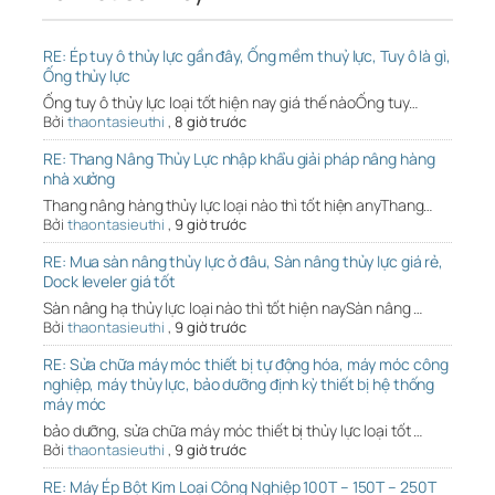
RE: Ép tuy ô thủy lực gần đây, Ống mềm thuỷ lực, Tuy ô là gì,
Ống thủy lực
Ống tuy ô thủy lực loại tốt hiện nay giá thế nàoỐng tuy…
Bởi
thaontasieuthi
,
8 giờ trước
RE: Thang Nâng Thủy Lực nhập khẩu giải pháp nâng hàng
nhà xưởng
Thang nâng hàng thủy lực loại nào thì tốt hiện anyThang…
Bởi
thaontasieuthi
,
9 giờ trước
RE: Mua sàn nâng thủy lực ở đâu, Sàn nâng thủy lực giá rẻ,
Dock leveler giá tốt
Sàn nâng hạ thủy lực loại nào thì tốt hiện naySàn nâng …
Bởi
thaontasieuthi
,
9 giờ trước
RE: Sửa chữa máy móc thiết bị tự động hóa, máy móc công
nghiệp, máy thủy lực, bảo dưỡng định kỳ thiết bị hệ thống
máy móc
bảo dưỡng, sửa chữa máy móc thiết bị thủy lực loại tốt …
Bởi
thaontasieuthi
,
9 giờ trước
RE: Máy Ép Bột Kim Loại Công Nghiệp 100T – 150T – 250T