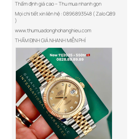
Thẩm định giá cao – Thu mua nhanh gọn
Mọi chi tiết xin liên hệ : 0896893548 ( Zalo Q89
)
www.thumuadonghohanghieu.com
THẨM ĐỊNH GIÁ NHANH MIỄN PHÍ