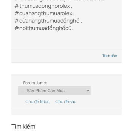
#thumuadonghorolex ,
#cuahangthumuarolex ,
#cửahàngthumuađồnghồ ,
#nơithumuađồnghồcũ.
Trích dẫn
Forum Jump:
Chủ đề trước
Chủ đề sau
Tìm kiếm