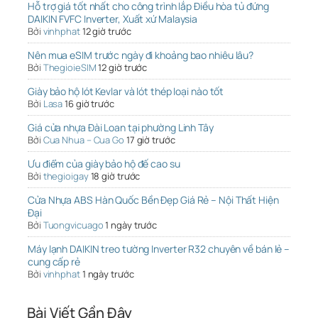
Hỗ trợ giá tốt nhất cho công trình lắp Điều hòa tủ đứng
DAIKIN FVFC Inverter, Xuất xứ Malaysia
Bởi
vinhphat
12 giờ trước
Nên mua eSIM trước ngày đi khoảng bao nhiêu lâu?
Bởi
ThegioieSIM
12 giờ trước
Giày bảo hộ lót Kevlar và lót thép loại nào tốt
Bởi
Lasa
16 giờ trước
Giá cửa nhựa Đài Loan tại phường Linh Tây
Bởi
Cua Nhua – Cua Go
17 giờ trước
Ưu điểm của giày bảo hộ đế cao su
Bởi
thegioigay
18 giờ trước
Cửa Nhựa ABS Hàn Quốc Bền Đẹp Giá Rẻ – Nội Thất Hiện
Đại
Bởi
Tuongvicuago
1 ngày trước
Máy lạnh DAIKIN treo tường Inverter R32 chuyên về bán lẻ –
cung cấp rẻ
Bởi
vinhphat
1 ngày trước
Bài Viết Gần Đây