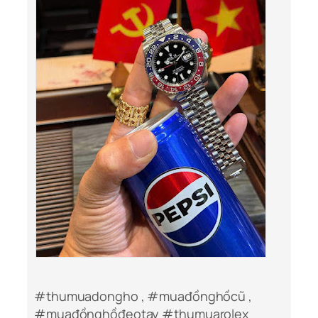
#thumuadongho , #muađồnghồcũ ,
#muađồnghồđeotay #thumuarolex