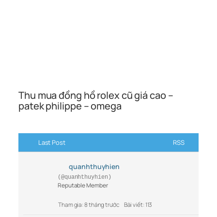
Thu mua đồng hồ rolex cũ giá cao –
patek philippe – omega
Last Post
RSS
quanhthuyhien
(@quanhthuyhien)
Reputable Member
Tham gia: 8 tháng trước
Bài viết: 113