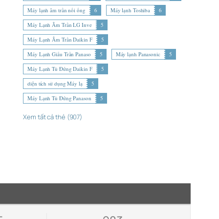
Máy lạnh âm trần nối ống
6
Máy lạnh Toshiba
6
Máy Lạnh Âm Trần LG Inve
5
Máy Lạnh Âm Trần Daikin F
5
Máy Lạnh Giấu Trần Panaso
5
Máy lạnh Panasonic
5
Máy Lạnh Tủ Đứng Daikin F
5
diện tích sử dụng Máy lạ
5
Máy Lạnh Tủ Đứng Panason
5
Xem tất cả thẻ (907)