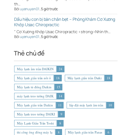
th…
Bởi
uyenuyen01
,
5 giờ trước
Dấu hiệu con bị bàn chân bẹt – Phòng Khám Cơ Xương
Khớp Usac Chiropractic
" Cơ Xương Khớp Usac Chiropractic <strong>Nhìn th…
Bởi
uyenuyen01
,
5 giờ trước
Thẻ chủ đề
Máy lạnh âm trần DAIKIN
24
Máy lạnh giấu trần nối ố
18
Máy lạnh giấu trần Daiki
18
Máy lạnh tủ đứng Daikin
15
máy lạnh treo tường DAIK
14
Máy lạnh giấu trần Daikin
11
lắp đặt máy lạnh âm trần
10
Máy lạnh treo tường DAIKI
9
Máy Lạnh Giấu Trần Toshi
8
thi công ống đồng máy lạ
8
Máy lạnh giấu trần Panas
6