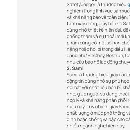
Safety Jogger là thương hiệu
g
nghiệm trong lĩnh vực sản xuất
và khả năng bảo vệ toàn diện.
trình xây dựng, giày bảo hộ S
dùng nhờ thiết kế hiện đại, đế
chống thấm và sự thoải mái kh
phẩm cũng có một số hạn chế
nặng hoặc hơi bí trong điều ki
dạng như Bestboy, Bestrun, Ca
nhu cầu bảo hộ lao động chuy
2. Sami
Sami là thương hiệu giày bảo 
động tin dùng nhờ sự phù hợp 
nổi bật với chất liệu bền bỉ, 
nhẹ, giúp người sử dụng thoải 
hợp lý và khả năng phân phối 
hiệu này. Tuy nhiên, giày Sami
chất lượng ở mức phổ thông v
đinh hoặc chống va đập cao cấp
nhiều ngành nghề hiện nay.