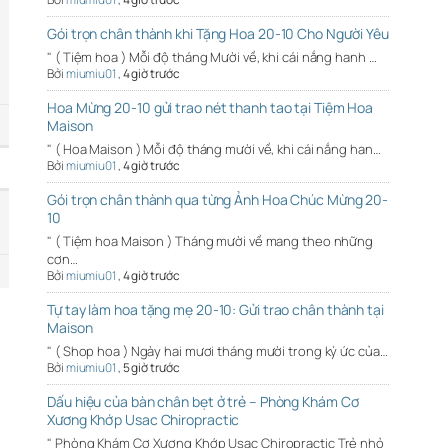
Gói trọn chân thành khi Tặng Hoa 20-10 Cho Người Yêu
" ( Tiệm hoa ) Mỗi độ tháng Mười về, khi cái nắng hanh …
Bởi
miumiu01
,
4 giờ trước
Hoa Mừng 20-10 gửi trao nét thanh tao tại Tiệm Hoa
Maison
" ( Hoa Maison ) Mỗi độ tháng mười về, khi cái nắng han…
Bởi
miumiu01
,
4 giờ trước
Gói trọn chân thành qua từng Ảnh Hoa Chúc Mừng 20-
10
" ( Tiệm hoa Maison ) Tháng mười về mang theo những
cơn…
Bởi
miumiu01
,
4 giờ trước
Tự tay làm hoa tặng mẹ 20-10: Gửi trao chân thành tại
Maison
" ( Shop hoa ) Ngày hai mươi tháng mười trong ký ức của…
Bởi
miumiu01
,
5 giờ trước
Dấu hiệu của bàn chân bẹt ở trẻ – Phòng Khám Cơ
Xương Khớp Usac Chiropractic
" Phòng Khám Cơ Xương Khớp Usac Chiropractic Trẻ nhỏ