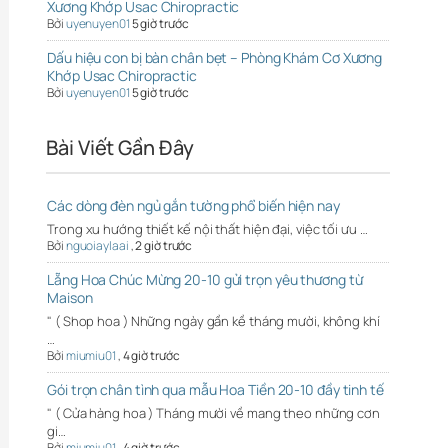
Xương Khớp Usac Chiropractic
Bởi
uyenuyen01
5 giờ trước
Dấu hiệu con bị bàn chân bẹt – Phòng Khám Cơ Xương
Khớp Usac Chiropractic
Bởi
uyenuyen01
5 giờ trước
Bài Viết Gần Đây
Các dòng đèn ngủ gắn tường phổ biến hiện nay
Trong xu hướng thiết kế nội thất hiện đại, việc tối ưu …
Bởi
nguoiaylaai
,
2 giờ trước
Lẵng Hoa Chúc Mừng 20-10 gửi trọn yêu thương từ
Maison
" ( Shop hoa ) Những ngày gần kề tháng mười, không khí
…
Bởi
miumiu01
,
4 giờ trước
Gói trọn chân tình qua mẫu Hoa Tiền 20-10 đầy tinh tế
" ( Cửa hàng hoa ) Tháng mười về mang theo những cơn
gi…
Bởi
miumiu01
,
4 giờ trước