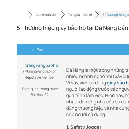
Góc thành viên
Tán gẫu – Giải trí
5 Thương hiệu già
5 Thương hiệu giày bảo hộ tại Đà Nẵng bán
Last Post
trangvangbaoho
Đà Nẵng là một trong những tr
(@trangvangbaoho)
nhiều ngành nghề như xây dựng
Reputable Member
Vì vậy, việc sử dụng
giày bảo h
người lao động trước các nguy
Tham gia: 9 tháng trước
Bài viết: 132
quá trình làm việc. Hiện nay, 
nhau, đáp ứng nhu cầu sử dụng
đúng thương hiệu và nhà cung 
cho người sử dụng.
1. Safety Jogger