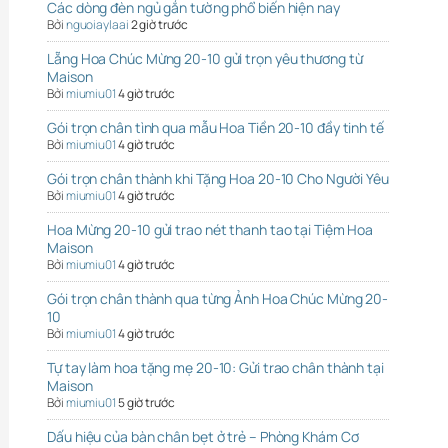
Các dòng đèn ngủ gắn tường phổ biến hiện nay
Bởi
nguoiaylaai
2 giờ trước
Lẵng Hoa Chúc Mừng 20-10 gửi trọn yêu thương từ
Maison
Bởi
miumiu01
4 giờ trước
Gói trọn chân tình qua mẫu Hoa Tiền 20-10 đầy tinh tế
Bởi
miumiu01
4 giờ trước
Gói trọn chân thành khi Tặng Hoa 20-10 Cho Người Yêu
Bởi
miumiu01
4 giờ trước
Hoa Mừng 20-10 gửi trao nét thanh tao tại Tiệm Hoa
Maison
Bởi
miumiu01
4 giờ trước
Gói trọn chân thành qua từng Ảnh Hoa Chúc Mừng 20-
10
Bởi
miumiu01
4 giờ trước
Tự tay làm hoa tặng mẹ 20-10: Gửi trao chân thành tại
Maison
Bởi
miumiu01
5 giờ trước
Dấu hiệu của bàn chân bẹt ở trẻ – Phòng Khám Cơ