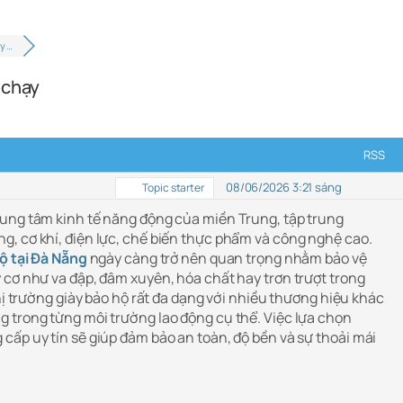
y …
 chạy
RSS
08/06/2026 3:21 sáng
Topic starter
ung tâm kinh tế năng động của miền Trung, tập trung
, cơ khí, điện lực, chế biến thực phẩm và công nghệ cao.
ộ tại Đà Nẵng
ngày càng trở nên quan trọng nhằm bảo vệ
 cơ như va đập, đâm xuyên, hóa chất hay trơn trượt trong
thị trường giày bảo hộ rất đa dạng với nhiều thương hiệu khác
 trong từng môi trường lao động cụ thể. Việc lựa chọn
cấp uy tín sẽ giúp đảm bảo an toàn, độ bền và sự thoải mái