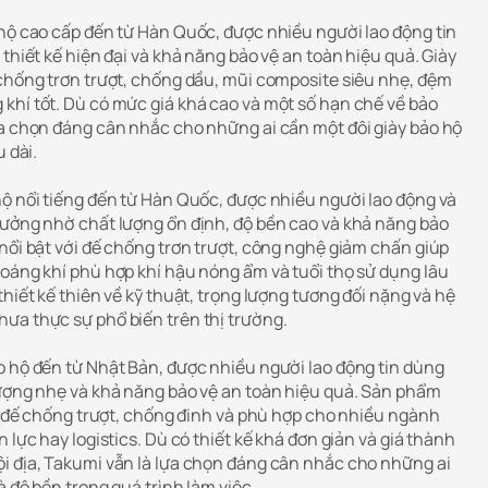
 hộ cao cấp đến từ Hàn Quốc, được nhiều người lao động tin
 thiết kế hiện đại và khả năng bảo vệ an toàn hiệu quả. Giày
 chống trơn trượt, chống dầu, mũi composite siêu nhẹ, đệm
khí tốt. Dù có mức giá khá cao và một số hạn chế về bảo
ựa chọn đáng cân nhắc cho những ai cần một đôi giày bảo hộ
u dài.
hộ nổi tiếng đến từ Hàn Quốc, được nhiều người lao động và
tưởng nhờ chất lượng ổn định, độ bền cao và khả năng bảo
nổi bật với đế chống trơn trượt, công nghệ giảm chấn giúp
hoáng khí phù hợp khí hậu nóng ẩm và tuổi thọ sử dụng lâu
thiết kế thiên về kỹ thuật, trọng lượng tương đối nặng và hệ
ưa thực sự phổ biến trên thị trường.
o hộ đến từ Nhật Bản, được nhiều người lao động tin dùng
lượng nhẹ và khả năng bảo vệ an toàn hiệu quả. Sản phẩm
í, đế chống trượt, chống đinh và phù hợp cho nhiều ngành
 lực hay logistics. Dù có thiết kế khá đơn giản và giá thành
i địa, Takumi vẫn là lựa chọn đáng cân nhắc cho những ai
à độ bền trong quá trình làm việc.