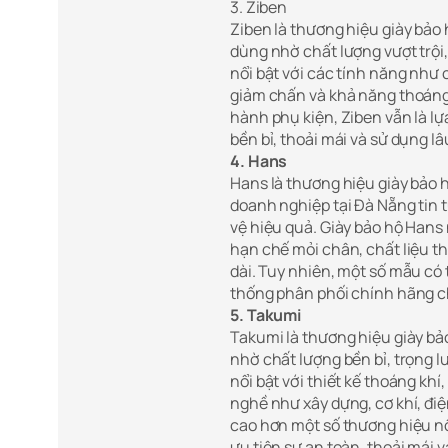
3. Ziben
Ziben là thương hiệu giày bảo
dùng nhờ chất lượng vượt trội,
nổi bật với các tính năng như
giảm chấn và khả năng thoáng 
hành phụ kiện, Ziben vẫn là l
bền bỉ, thoải mái và sử dụng lâ
4. Hans
Hans là thương hiệu giày bảo 
doanh nghiệp tại Đà Nẵng tin 
vệ hiệu quả. Giày bảo hộ Hans 
hạn chế mỏi chân, chất liệu t
dài. Tuy nhiên, một số mẫu có 
thống phân phối chính hãng ch
5. Takumi
Takumi là thương hiệu giày bả
nhờ chất lượng bền bỉ, trọng 
nổi bật với thiết kế thoáng kh
nghề như xây dựng, cơ khí, điện
cao hơn một số thương hiệu nộ
ưu tiên sự an toàn, thoải mái v