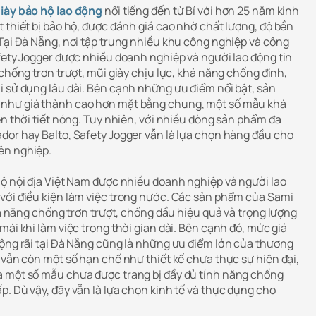
iày bảo hộ lao động
nổi tiếng đến từ Bỉ với hơn 25 năm kinh
 thiết bị bảo hộ, được đánh giá cao nhờ chất lượng, độ bền
 Tại Đà Nẵng, nơi tập trung nhiều khu công nghiệp và công
afety Jogger được nhiều doanh nghiệp và người lao động tin
 chống trơn trượt, mũi giày chịu lực, khả năng chống đinh,
i sử dụng lâu dài. Bên cạnh những ưu điểm nổi bật, sản
 như giá thành cao hơn mặt bằng chung, một số mẫu khá
ện thời tiết nóng. Tuy nhiên, với nhiều dòng sản phẩm đa
dor hay Balto, Safety Jogger vẫn là lựa chọn hàng đầu cho
ên nghiệp.
hộ nội địa Việt Nam được nhiều doanh nghiệp và người lao
với điều kiện làm việc trong nước. Các sản phẩm của Sami
khả năng chống trơn trượt, chống dầu hiệu quả và trọng lượng
mái khi làm việc trong thời gian dài. Bên cạnh đó, mức giá
rộng rãi tại Đà Nẵng cũng là những ưu điểm lớn của thương
 vẫn còn một số hạn chế như thiết kế chưa thực sự hiện đại,
à một số mẫu chưa được trang bị đầy đủ tính năng chống
. Dù vậy, đây vẫn là lựa chọn kinh tế và thực dụng cho