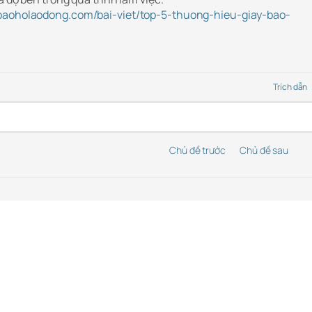
baoholaodong.com/bai-viet/top-5-thuong-hieu-giay-bao-
Trích dẫn
Chủ đề trước
Chủ đề sau