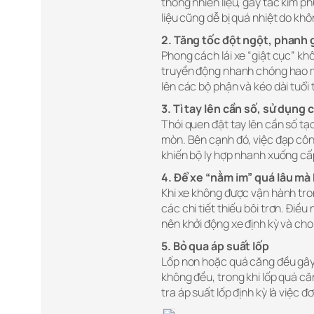
thống nhiên liệu, gây tắc kim p
liệu cũng dễ bị quá nhiệt do kh
2. Tăng tốc đột ngột, phanh 
Phong cách lái xe “giật cục” khô
truyền động nhanh chóng hao mò
lên các bộ phận và kéo dài tuổi 
3. Tì tay lên cần số, sử dụng 
Thói quen đặt tay lên cần số tạo
mòn. Bên cạnh đó, việc đạp côn
khiến bộ ly hợp nhanh xuống cấ
4. Để xe “nằm im” quá lâu m
Khi xe không được vận hành tron
các chi tiết thiếu bôi trơn. Điề
nên khởi động xe định kỳ và ch
5. Bỏ qua áp suất lốp
Lốp non hoặc quá căng đều gây 
không đều, trong khi lốp quá c
tra áp suất lốp định kỳ là việc 