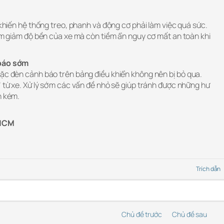
 khiến hệ thống treo, phanh và động cơ phải làm việc quá sức.
làm giảm độ bền của xe mà còn tiềm ẩn nguy cơ mất an toàn khi
 báo sớm
oặc đèn cảnh báo trên bảng điều khiển không nên bị bỏ qua.
” từ xe. Xử lý sớm các vấn đề nhỏ sẽ giúp tránh được những hư
n kém.
.HCM
Trích dẫn
Chủ đề trước
Chủ đề sau