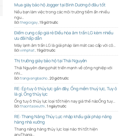
Mua giày bảo hộ Jogger tại Bình Dương ở đâu tốt
Nếu bạn làm việc trong các môi trường tiềm ẩn nhiều
ngu…
Bởi
thegioigay
,
19 giờ trước
Điểm cung cấp giá rẻ Điều hòa âm trần LG kèm nhiều
ưu đãi hấp dẫn
Máy lạnh âm trần LG là giải pháp làm mát cao cấp với cô…
Bởi
vinhphat
,
19 giờ trước
Thị trường giày bảo hộ tại Thái Nguyên
Thái Nguyên đang phát triển mạnh về công nghiệp với
nhi…
Bởi
trangvangbaoho
,
20 giờ trước
RE: Ép tuy ô thủy lực gần đây, Ống mềm thuỷ lực, Tuy ô
là gì, Ống thủy lực
Ống tuy ô thủy lực loại tốt hiện nay giá thế nàoỐng tuy…
Bởi
thaontasieuthi
,
1 ngày trước
RE: Thang Nâng Thủy Lực nhập khẩu giải pháp nâng
hàng nhà xưởng
Thang nâng hàng thủy lực loại nào thì tốt hiện
anyThang…