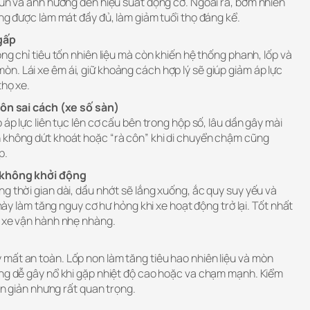
hun và ảnh hưởng đến hiệu suất động cơ. Ngoài ra, bơm nhiên
ông được làm mát đầy đủ, làm giảm tuổi thọ đáng kể.
gấp
ng chỉ tiêu tốn nhiên liệu mà còn khiến hệ thống phanh, lốp và
n. Lái xe êm ái, giữ khoảng cách hợp lý sẽ giúp giảm áp lực
thọ xe.
côn sai cách (xe số sàn)
 áp lực liên tục lên cơ cấu bên trong hộp số, lâu dần gây mài
 không dứt khoát hoặc “rà côn” khi di chuyển chậm cũng
p.
à không khởi động
g thời gian dài, dầu nhớt sẽ lắng xuống, ắc quy suy yếu và
u này làm tăng nguy cơ hư hỏng khi xe hoạt động trở lại. Tốt nhất
o xe vận hành nhẹ nhàng.
mất an toàn. Lốp non làm tăng tiêu hao nhiên liệu và mòn
ăng dễ gây nổ khi gặp nhiệt độ cao hoặc va chạm mạnh. Kiểm
đơn giản nhưng rất quan trọng.