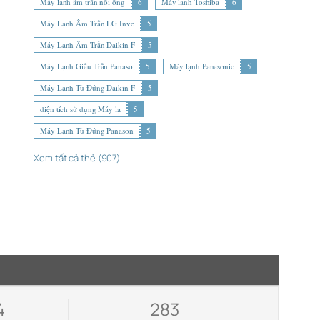
Máy lạnh âm trần nối ống
6
Máy lạnh Toshiba
6
Máy Lạnh Âm Trần LG Inve
5
Máy Lạnh Âm Trần Daikin F
5
Máy Lạnh Giấu Trần Panaso
5
Máy lạnh Panasonic
5
Máy Lạnh Tủ Đứng Daikin F
5
diện tích sử dụng Máy lạ
5
Máy Lạnh Tủ Đứng Panason
5
Xem tất cả thẻ (907)
4
283