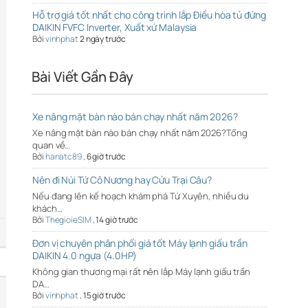
Hỗ trợ giá tốt nhất cho công trình lắp Điều hòa tủ đứng
DAIKIN FVFC Inverter, Xuất xứ Malaysia
Bởi
vinhphat
2 ngày trước
Bài Viết Gần Đây
Xe nâng mặt bàn nào bán chạy nhất năm 2026?
Xe nâng mặt bàn nào bán chạy nhất năm 2026?Tổng
quan về…
Bởi
hanatc89
,
6 giờ trước
Nên đi Núi Tứ Cô Nương hay Cửu Trại Câu?
Nếu đang lên kế hoạch khám phá Tứ Xuyên, nhiều du
khách…
Bởi
ThegioieSIM
,
14 giờ trước
Đơn vị chuyên phân phối giá tốt Máy lạnh giấu trần
DAIKIN 4.0 ngựa (4.0HP)
Không gian thương mại rất nên lắp Máy lạnh giấu trần
DA…
Bởi
vinhphat
,
15 giờ trước