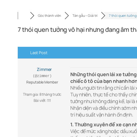
Góc thành viên
Tán gẫu – Giải trí
7 thói quen tưởng
7 thói quen tưởng vô hại nhưng đang âm t
Last Post
Zimmer
Những thói quen lái xe tưởng
(@zimmer)
chiếc ô tô của bạn nhanh hơn
Reputable Member
Nhiều người tin rằng chỉ cần lái
Tuy nhiên, thực tế cho thấy chí
Tham gia: 8 tháng trước
Bài viết: 111
tưởng như không đáng kể, lại l
Nhận diện và điều chỉnh sớm nhữ
trì hiệu suất vận hành ổn định.
1. Thường xuyên để xe cạn nh
Việc để mức xăng hoặc dầu xuốn