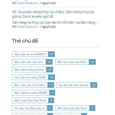
Bởi
thaontasieuthi
,
1 ngày trước
RE: Mua sàn nâng thủy lực ở đâu, Sàn nâng thủy lực
giá rẻ, Dock leveler giá tốt
Sàn nâng hạ thủy lực loại nào thì tốt hiện naySàn nâng …
Bởi
thaontasieuthi
,
1 ngày trước
Thẻ chủ đề
Máy lạnh âm trần DAIKIN
24
Máy lạnh giấu trần nối ố
18
Máy lạnh giấu trần Daiki
18
Máy lạnh tủ đứng Daikin
15
máy lạnh treo tường DAIK
14
Máy lạnh giấu trần Daikin
11
lắp đặt máy lạnh âm trần
10
Máy lạnh treo tường DAIKI
9
Máy Lạnh Giấu Trần Toshi
8
thi công ống đồng máy lạ
8
Máy lạnh giấu trần Panas
6