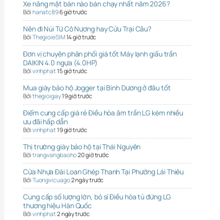
Xe nâng mặt bàn nào bán chạy nhất năm 2026?
Bởi
hanatc89
6 giờ trước
Nên đi Núi Tứ Cô Nương hay Cửu Trại Câu?
Bởi
ThegioieSIM
14 giờ trước
Đơn vị chuyên phân phối giá tốt Máy lạnh giấu trần
DAIKIN 4.0 ngựa (4.0HP)
Bởi
vinhphat
15 giờ trước
Mua giày bảo hộ Jogger tại Bình Dương ở đâu tốt
Bởi
thegioigay
19 giờ trước
Điểm cung cấp giá rẻ Điều hòa âm trần LG kèm nhiều
ưu đãi hấp dẫn
Bởi
vinhphat
19 giờ trước
Thị trường giày bảo hộ tại Thái Nguyên
Bởi
trangvangbaoho
20 giờ trước
Cửa Nhựa Đài Loan Ghép Thanh Tại Phường Lái Thiêu
Bởi
Tuongvicuago
2 ngày trước
Cung cấp số lượng lớn, bỏ sỉ Điều hòa tủ đứng LG
thương hiệu Hàn Quốc
Bởi
vinhphat
2 ngày trước