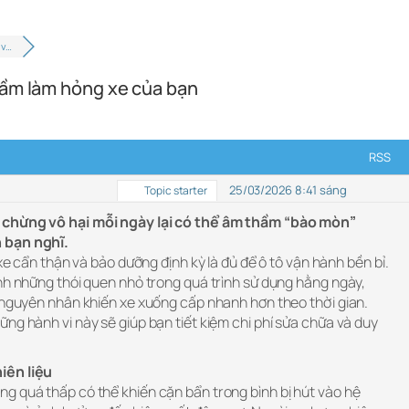
 v…
hầm làm hỏng xe của bạn
RSS
25/03/2026 8:41 sáng
Topic starter
 chừng vô hại mỗi ngày lại có thể âm thầm “bào mòn”
 bạn nghĩ.
 xe cẩn thận và bảo dưỡng định kỳ là đủ để ô tô vận hành bền bỉ.
nh những thói quen nhỏ trong quá trình sử dụng hằng ngày,
à nguyên nhân khiến xe xuống cấp nhanh hơn theo thời gian.
ng hành vi này sẽ giúp bạn tiết kiệm chi phí sửa chữa và duy
iên liệu
g quá thấp có thể khiến cặn bẩn trong bình bị hút vào hệ