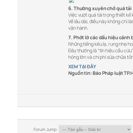
6. Thường xuyên chở quá tải
Việc vượt quá tải trọng thiết kế
Về lâu dài, điều này không chỉ 
vận hành.
7. Phớt lờ các dấu hiệu cảnh
Những tiếng kêu lạ, rung nhẹ h
Đây thường là “tín hiệu cầu cứu
hỏng lớn và chi phí sửa chữa tố
XEM TẠI ĐÂY
Nguồn tin: Báo Pháp luật TP
Forum Jump: