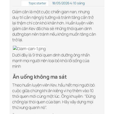
18/05/2026 4:10 sáng
Topic starter
Giảm cân là một cuộc chiến gian nan, nhưng
duy trì cân nặng lý tưởng và tránh tăng cân trở
lại thậm chí còn khó khăn hơn. Huấn luyện viên
giảm cân Kev đã chia sẻ những thói quen
dinh
dưỡng
bạn nên tránh nếu không muốn tăng cân
trở lại.
Dưới đây là 9
thói quen dinh dưỡng
ông nhấn
mạnh mọi người nên loại bỏ khỏi lối sống của
mình
Ăn uống không ma sát
Theo huấn luyện viên Kev, hầu hết mọi người bỏ
cuộc giữa chừng khi ăn kiêng vì họ thêm vào 10
thói quen mới cùng một lúc. Ông khuyên: “Đừng
chống lại thói quen của bạn. Hãy xây dựng mọi
thứ xung quanh nó”.