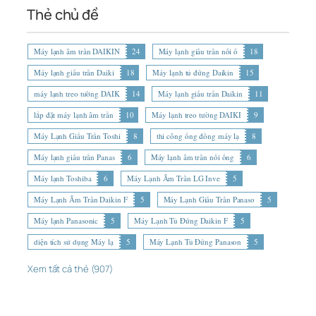
Thẻ chủ đề
Máy lạnh âm trần DAIKIN
24
Máy lạnh giấu trần nối ố
18
Máy lạnh giấu trần Daiki
18
Máy lạnh tủ đứng Daikin
15
máy lạnh treo tường DAIK
14
Máy lạnh giấu trần Daikin
11
lắp đặt máy lạnh âm trần
10
Máy lạnh treo tường DAIKI
9
Máy Lạnh Giấu Trần Toshi
8
thi công ống đồng máy lạ
8
Máy lạnh giấu trần Panas
6
Máy lạnh âm trần nối ống
6
Máy lạnh Toshiba
6
Máy Lạnh Âm Trần LG Inve
5
Máy Lạnh Âm Trần Daikin F
5
Máy Lạnh Giấu Trần Panaso
5
Máy lạnh Panasonic
5
Máy Lạnh Tủ Đứng Daikin F
5
diện tích sử dụng Máy lạ
5
Máy Lạnh Tủ Đứng Panason
5
Xem tất cả thẻ (907)