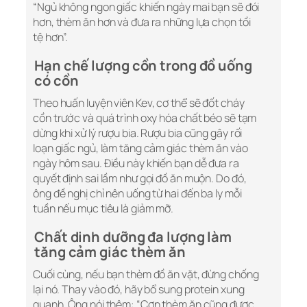
“Ngủ không ngon giấc khiến ngày mai bạn sẽ đói
hơn, thèm ăn hơn và đưa ra những lựa chọn tồi
tệ hơn”.
Hạn chế lượng cồn trong đồ uống
có cồn
Theo huấn luyện viên Kev, cơ thể sẽ đốt cháy
cồn trước và quá trình oxy hóa chất béo sẽ tạm
dừng khi xử lý rượu bia. Rượu bia cũng gây rối
loạn giấc ngủ, làm tăng cảm giác thèm ăn vào
ngày hôm sau. Điều này khiến bạn dễ đưa ra
quyết định sai lầm như gọi đồ ăn muộn. Do đó,
ông đề nghị chỉ nên uống từ hai đến ba ly mỗi
tuần nếu mục tiêu là giảm mỡ.
Chất dinh dưỡng đa lượng làm
tăng cảm giác thèm ăn
Cuối cùng, nếu bạn thèm đồ ăn vặt, đừng chống
lại nó. Thay vào đó, hãy bổ sung protein xung
quanh. Ông nói thêm: “Cơn thèm ăn cũng được