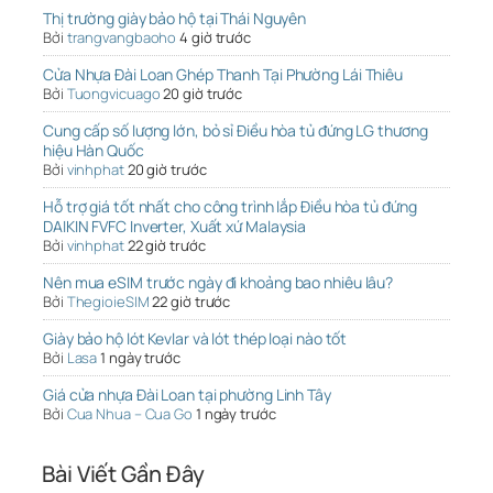
Thị trường giày bảo hộ tại Thái Nguyên
Bởi
trangvangbaoho
4 giờ trước
Cửa Nhựa Đài Loan Ghép Thanh Tại Phường Lái Thiêu
Bởi
Tuongvicuago
20 giờ trước
Cung cấp số lượng lớn, bỏ sỉ Điều hòa tủ đứng LG thương
hiệu Hàn Quốc
Bởi
vinhphat
20 giờ trước
Hỗ trợ giá tốt nhất cho công trình lắp Điều hòa tủ đứng
DAIKIN FVFC Inverter, Xuất xứ Malaysia
Bởi
vinhphat
22 giờ trước
Nên mua eSIM trước ngày đi khoảng bao nhiêu lâu?
Bởi
ThegioieSIM
22 giờ trước
Giày bảo hộ lót Kevlar và lót thép loại nào tốt
Bởi
Lasa
1 ngày trước
Giá cửa nhựa Đài Loan tại phường Linh Tây
Bởi
Cua Nhua – Cua Go
1 ngày trước
Bài Viết Gần Đây