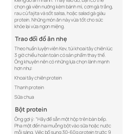
kiêng đồ ăn nhanh. Thay vào đó, bạn có thể
chọn gà viên nướng kèm bánh mì, cơm gà trắng,
rau củ fajita và sốt salsa, hoặc salad gà giàu
protein. Những món ăn này vừa tốt cho sức
khỏe lại vừa ngon miệng.
Trao đổi đồ ăn nhẹ
Theo huấn luyện viên Kev, túi khoai tây chiên lúc
3 giờ chiều hoàn toàn có sản phẩm thay thế.
Ông khuyên nên có những lựa chọn lành mạnh
hơn như:
Khoai tây chiên protein
Thanh protein
Sữa chua
Bột protein
Ông gợi ý: “Hãy để sẵn một hộp trên bàn bếp.
Pha một đến hai muỗng bột vào sữa hoặc nước
mỗi sáng. Việc bổ sung 30-60g protein trước 9