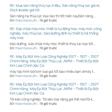
RE: Mua sàn nâng thủy lực ở đâu, Sàn nâng thủy lực giá rẻ,
Dock leveler giá tốt
Sàn nâng hạ thủy lực loại nào thì tốt hiện naySàn nâng …
Bởi
thaontasieuthi
,
19 giờ trước
RE: Sửa chữa máy móc thiết bị tự động hóa, máy móc công
nghiệp, máy thủy lực, bảo dưỡng định kỳ thiết bị hệ thống
máy móc
bảo dưỡng, sửa chữa máy móc thiết bị thủy lực loại tốt …
Bởi
thaontasieuthi
,
19 giờ trước
RE: Máy Ép Bột Kim Loại Công Nghiệp 100T – 150T – 250T
Chính Hãng, Máy Ép Bột Thủy Lực JWFM – Thiết Bị Ép Bột
Kim Loại Chính Xác Ca
máy tạo hình bột kim loại giá tốt bao nhiêu bạn ơimáy t…
Bởi
thaontasieuthi
,
19 giờ trước
RE: Máy Ép Bột Kim Loại Công Nghiệp 100T – 150T – 250T
Chính Hãng, Máy Ép Bột Thủy Lực JWFM – Thiết Bị Ép Bột
Kim Loại Chính Xác Ca
Tời kéo công nghiệp, Tới kéo loại nặng giá thế nàoTời k…
Bởi
thaontasieuthi
,
19 giờ trước