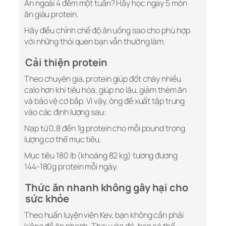
Ăn ngoài 4 đêm một tuần? Hãy học ngay 5 món
ăn giàu protein.
Hãy điều chỉnh chế độ ăn uống sao cho phù hợp
với những thói quen bạn vẫn thường làm.
Cải thiện protein
Theo chuyên gia,
protein
giúp đốt cháy nhiều
calo hơn khi tiêu hóa, giúp no lâu, giảm thèm ăn
và bảo vệ cơ bắp. Vì vậy, ông đề xuất tập trung
vào các định lượng sau:
Nạp từ 0,8 đến 1g protein cho mỗi pound trọng
lượng cơ thể mục tiêu.
Mục tiêu 180 lb (khoảng 82 kg) tương đương
144-180g protein mỗi ngày.
Thức ăn nhanh không gây hại cho
sức khỏe
Theo huấn luyện viên Kev, bạn không cần phải