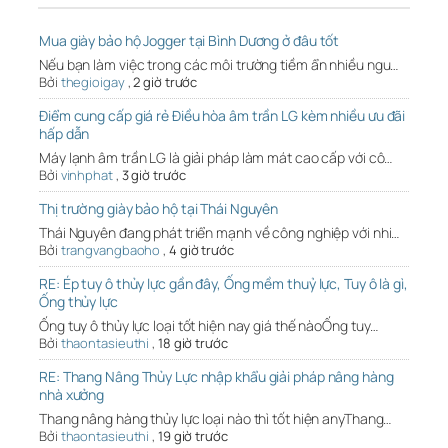
Mua giày bảo hộ Jogger tại Bình Dương ở đâu tốt
Nếu bạn làm việc trong các môi trường tiềm ẩn nhiều ngu…
Bởi
thegioigay
,
2 giờ trước
Điểm cung cấp giá rẻ Điều hòa âm trần LG kèm nhiều ưu đãi
hấp dẫn
Máy lạnh âm trần LG là giải pháp làm mát cao cấp với cô…
Bởi
vinhphat
,
3 giờ trước
Thị trường giày bảo hộ tại Thái Nguyên
Thái Nguyên đang phát triển mạnh về công nghiệp với nhi…
Bởi
trangvangbaoho
,
4 giờ trước
RE: Ép tuy ô thủy lực gần đây, Ống mềm thuỷ lực, Tuy ô là gì,
Ống thủy lực
Ống tuy ô thủy lực loại tốt hiện nay giá thế nàoỐng tuy…
Bởi
thaontasieuthi
,
18 giờ trước
RE: Thang Nâng Thủy Lực nhập khẩu giải pháp nâng hàng
nhà xưởng
Thang nâng hàng thủy lực loại nào thì tốt hiện anyThang…
Bởi
thaontasieuthi
,
19 giờ trước