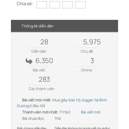
Chia sẻ:
Thống kê diễn đàn
28
5,975
Diễn đàn
Chủ đề
6,350
3
Bài viết
Online
283
Các thành viên
Bài viết mới nhất:
Mua giày bảo hộ Jogger tại Bình
Dương ở đâu tốt
Thành viên mới nhất:
77rtio1
Bài viết mới
Bài chưa đọc
Thẻ
Biểu tượng diễn đàn:
Diễn đàn không chứa bài viết chưa đọc