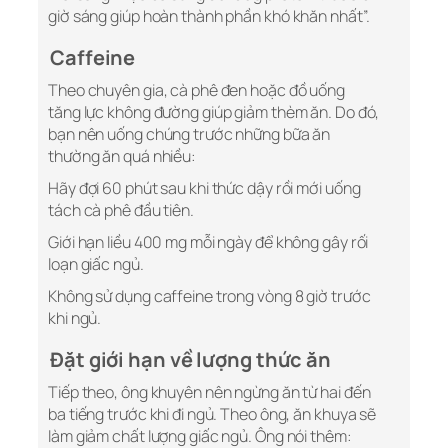
giờ sáng giúp hoàn thành phần khó khăn nhất”.
Caffeine
Theo chuyên gia, cà phê đen hoặc đồ uống
tăng lực không đường giúp giảm thèm ăn. Do đó,
bạn nên uống chúng trước những bữa ăn
thường ăn quá nhiều:
Hãy đợi 60 phút sau khi thức dậy rồi mới uống
tách cà phê đầu tiên.
Giới hạn liều 400 mg mỗi ngày để không gây rối
loạn giấc ngủ.
Không sử dụng caffeine trong vòng 8 giờ trước
khi ngủ.
Đặt giới hạn về lượng thức ăn
Tiếp theo, ông khuyên nên ngừng ăn từ hai đến
ba tiếng trước khi đi ngủ. Theo ông, ăn khuya sẽ
làm giảm chất lượng giấc ngủ. Ông nói thêm: