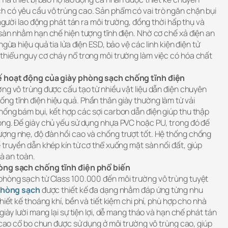
 có yêu cầu vô trùng cao. Sản phẩm có vai trò ngăn chặn bụi
 người lao động phát tán ra môi trường, đồng thời hấp thụ và
sàn nhằm hạn chế hiện tượng tĩnh điện. Nhờ cơ chế xả điện an
ngừa hiệu quả tia lửa điện ESD, bảo vệ các linh kiện điện tử
thiểu nguy cơ cháy nổ trong môi trường làm việc có hóa chất
hế hoạt động của giày phòng sạch chống tĩnh điện
ng vô trùng được cấu tạo từ nhiều vật liệu dẫn điện chuyên
g tĩnh điện hiệu quả. Phần thân giày thường làm từ vải
hống bám bụi, kết hợp các sợi carbon dẫn điện giúp thu thập
óng. Đế giày chủ yếu sử dụng nhựa PVC hoặc PU, trong đó đế
ợng nhẹ, độ đàn hồi cao và chống trượt tốt. Hệ thống chống
 truyền dẫn khép kín từ cơ thể xuống mặt sàn nối đất, giúp
và an toàn.
hòng sạch chống tĩnh điện phổ biến
phòng sạch từ Class 100.000 đến môi trường vô trùng tuyệt
phòng sạch
được thiết kế đa dạng nhằm đáp ứng từng nhu
hiết kế thoáng khí, bền và tiết kiệm chi phí, phù hợp cho nhà
giày lười mang lại sự tiện lợi, dễ mang tháo và hạn chế phát tán
g cao cổ bo chun được sử dụng ở môi trường vô trùng cao, giúp