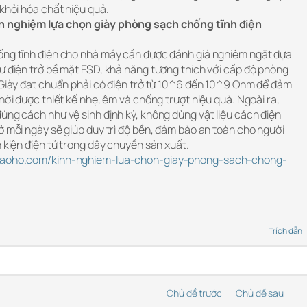
 khỏi hóa chất hiệu quả.
nh nghiệm lựa chọn giày phòng sạch chống tĩnh điện
ống tĩnh điện cho nhà máy cần được đánh giá nghiêm ngặt dựa
ư điện trở bề mặt ESD, khả năng tương thích với cấp độ phòng
. Giày đạt chuẩn phải có điện trở từ 10^6 đến 10^9 Ohm để đảm
hời được thiết kế nhẹ, êm và chống trượt hiệu quả. Ngoài ra,
úng cách như vệ sinh định kỳ, không dùng vật liệu cách điện
ở mỗi ngày sẽ giúp duy trì độ bền, đảm bảo an toàn cho người
h kiện điện tử trong dây chuyền sản xuất.
ybaoho.com/kinh-nghiem-lua-chon-giay-phong-sach-chong-
Trích dẫn
Chủ đề trước
Chủ đề sau