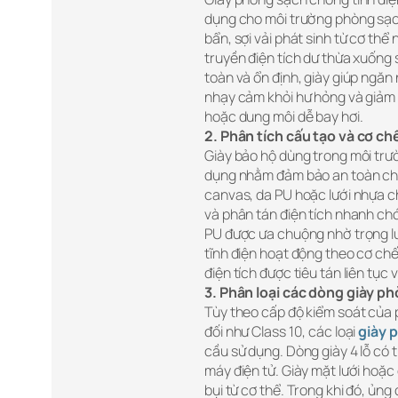
dụng cho môi trường phòng sạch
bẩn, sợi vải phát sinh từ cơ thể
truyền điện tích dư thừa xuống 
toàn và ổn định, giày giúp ngăn 
nhạy cảm khỏi hư hỏng và giảm 
hoặc dung môi dễ bay hơi.
2. Phân tích cấu tạo và cơ c
Giày bảo hộ dùng trong môi trườ
dụng nhằm đảm bảo an toàn chốn
canvas, da PU hoặc lưới nhựa c
và phân tán điện tích nhanh ch
PU được ưa chuộng nhờ trọng lư
tĩnh điện hoạt động theo cơ chế
điện tích được tiêu tán liên tục 
3. Phân loại các dòng giày p
Tùy theo cấp độ kiểm soát của 
đối như Class 10, các loại
giày 
cầu sử dụng. Dòng giày 4 lỗ có t
máy điện tử. Giày mặt lưới hoặc 
bụi từ cơ thể. Trong khi đó, ủn