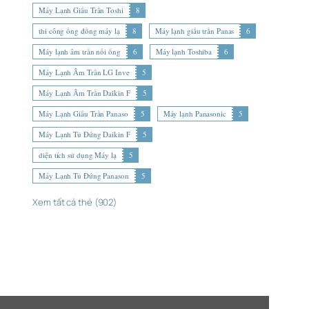
Máy Lạnh Giấu Trần Toshi
8
thi công ống đồng máy lạ
8
Máy lạnh giấu trần Panas
6
Máy lạnh âm trần nối ống
6
Máy lạnh Toshiba
6
Máy Lạnh Âm Trần LG Inve
5
Máy Lạnh Âm Trần Daikin F
5
Máy Lạnh Giấu Trần Panaso
5
Máy lạnh Panasonic
5
Máy Lạnh Tủ Đứng Daikin F
5
diện tích sử dụng Máy lạ
5
Máy Lạnh Tủ Đứng Panason
5
Xem tất cả thẻ (902)