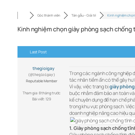
Góc thành viên
Tán gẫu – Giải trí
Kinh nghiệm chọn
Kinh nghiệm chọn giày phòng sạch chống t
Last Post
thegioigay
Trong các ngành công nghiệp đi
(@thegioigay)
tác nhân tiềm ẩn có thể gây hư 
Reputable Member
Vì vậy, việc trang bị
giày phòng
buộc nhằm đảm bảo an toàn và du
Tham gia: 8 tháng trước
Bài viết: 129
kế chuyên dụng để hạn chế phát 
trong khu vực phòng sạch. Việc 
doanh nghiệp nâng cao hiệu quả
1. Giày phòng sạch chống tĩnh 
Giày phòng sạch chống tĩnh điện