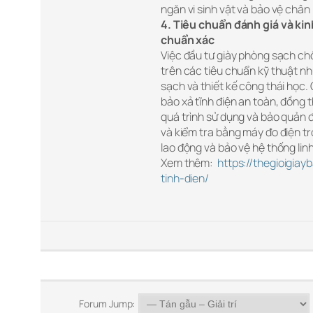
ngăn vi sinh vật và bảo vệ chân
4. Tiêu chuẩn đánh giá và ki
chuẩn xác
Việc đầu tư giày phòng sạch ch
trên các tiêu chuẩn kỹ thuật nh
sạch và thiết kế công thái học
bảo xả tĩnh điện an toàn, đồng t
quá trình sử dụng và bảo quản đ
và kiểm tra bằng máy đo điện tr
lao động và bảo vệ hệ thống lin
Xem thêm:
https://thegioigia
tinh-dien/
Forum Jump: