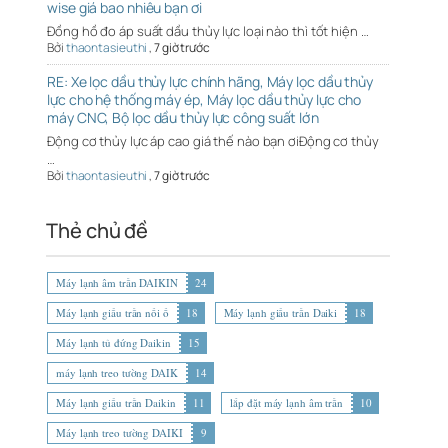
wise giá bao nhiêu bạn ơi
Đồng hồ đo áp suất dầu thủy lực loại nào thì tốt hiện …
Bởi
thaontasieuthi
,
7 giờ trước
RE: Xe lọc dầu thủy lực chính hãng, Máy lọc dầu thủy
lực cho hệ thống máy ép, Máy lọc dầu thủy lực cho
máy CNC, Bộ lọc dầu thủy lực công suất lớn
Động cơ thủy lực áp cao giá thế nào bạn ơiĐộng cơ thủy
…
Bởi
thaontasieuthi
,
7 giờ trước
Thẻ chủ đề
Máy lạnh âm trần DAIKIN
24
Máy lạnh giấu trần nối ố
18
Máy lạnh giấu trần Daiki
18
Máy lạnh tủ đứng Daikin
15
máy lạnh treo tường DAIK
14
Máy lạnh giấu trần Daikin
11
lắp đặt máy lạnh âm trần
10
Máy lạnh treo tường DAIKI
9