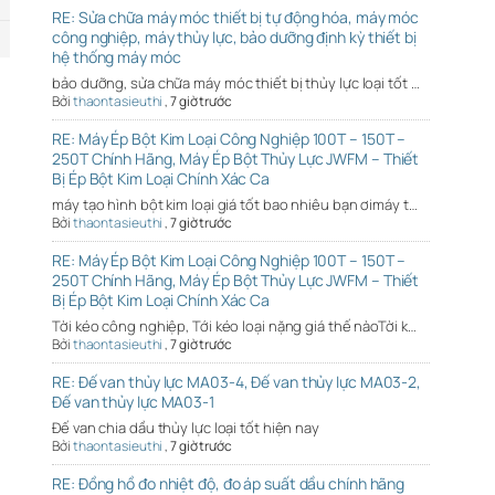
RE: Sửa chữa máy móc thiết bị tự động hóa, máy móc
công nghiệp, máy thủy lực, bảo dưỡng định kỳ thiết bị
hệ thống máy móc
bảo dưỡng, sửa chữa máy móc thiết bị thủy lực loại tốt …
Bởi
thaontasieuthi
,
7 giờ trước
RE: Máy Ép Bột Kim Loại Công Nghiệp 100T – 150T –
250T Chính Hãng, Máy Ép Bột Thủy Lực JWFM – Thiết
Bị Ép Bột Kim Loại Chính Xác Ca
máy tạo hình bột kim loại giá tốt bao nhiêu bạn ơimáy t…
Bởi
thaontasieuthi
,
7 giờ trước
RE: Máy Ép Bột Kim Loại Công Nghiệp 100T – 150T –
250T Chính Hãng, Máy Ép Bột Thủy Lực JWFM – Thiết
Bị Ép Bột Kim Loại Chính Xác Ca
Tời kéo công nghiệp, Tới kéo loại nặng giá thế nàoTời k…
Bởi
thaontasieuthi
,
7 giờ trước
RE: Đế van thủy lực MA03-4, Đế van thủy lực MA03-2,
Đế van thủy lực MA03-1
Đế van chia dầu thủy lực loại tốt hiện nay
Bởi
thaontasieuthi
,
7 giờ trước
RE: Đồng hồ đo nhiệt độ, đo áp suất dầu chính hãng