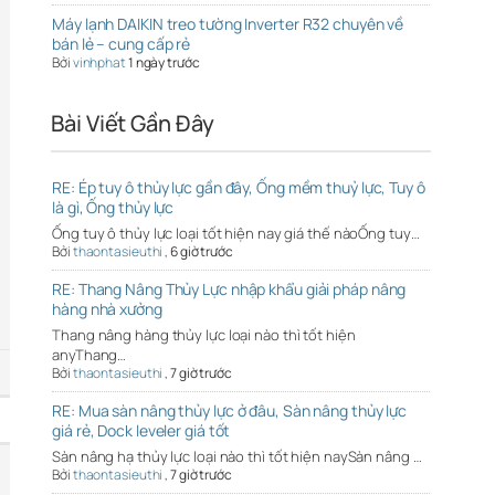
Máy lạnh DAIKIN treo tường Inverter R32 chuyên về
bán lẻ – cung cấp rẻ
Bởi
vinhphat
1 ngày trước
Bài Viết Gần Đây
RE: Ép tuy ô thủy lực gần đây, Ống mềm thuỷ lực, Tuy ô
là gì, Ống thủy lực
Ống tuy ô thủy lực loại tốt hiện nay giá thế nàoỐng tuy…
Bởi
thaontasieuthi
,
6 giờ trước
RE: Thang Nâng Thủy Lực nhập khẩu giải pháp nâng
hàng nhà xưởng
Thang nâng hàng thủy lực loại nào thì tốt hiện
anyThang…
Bởi
thaontasieuthi
,
7 giờ trước
RE: Mua sàn nâng thủy lực ở đâu, Sàn nâng thủy lực
giá rẻ, Dock leveler giá tốt
Sàn nâng hạ thủy lực loại nào thì tốt hiện naySàn nâng …
Bởi
thaontasieuthi
,
7 giờ trước