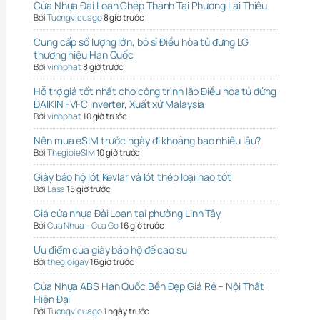
Cửa Nhựa Đài Loan Ghép Thanh Tại Phường Lái Thiêu
Bởi
Tuongvicuago
8 giờ trước
Cung cấp số lượng lớn, bỏ sỉ Điều hòa tủ đứng LG
thương hiệu Hàn Quốc
Bởi
vinhphat
8 giờ trước
Hỗ trợ giá tốt nhất cho công trình lắp Điều hòa tủ đứng
DAIKIN FVFC Inverter, Xuất xứ Malaysia
Bởi
vinhphat
10 giờ trước
Nên mua eSIM trước ngày đi khoảng bao nhiêu lâu?
Bởi
ThegioieSIM
10 giờ trước
Giày bảo hộ lót Kevlar và lót thép loại nào tốt
Bởi
Lasa
15 giờ trước
Giá cửa nhựa Đài Loan tại phường Linh Tây
Bởi
Cua Nhua – Cua Go
16 giờ trước
Ưu điểm của giày bảo hộ đế cao su
Bởi
thegioigay
16 giờ trước
Cửa Nhựa ABS Hàn Quốc Bền Đẹp Giá Rẻ – Nội Thất
Hiện Đại
Bởi
Tuongvicuago
1 ngày trước