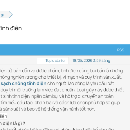
 gi…
ĩnh điện
RSS
18/05/2026 3:59 sáng
Topic starter
ện tử, bán dẫn và dược phẩm, tĩnh điện cùng bụi bẩn là những
hỏng nghiêm trọng cho thiết bị, vi mạch và quy trình sản xuất.
 sạch chống tĩnh điện
cho người lao động là yêu cầu bắt
y trì môi trường làm việc đạt chuẩn. Loại giày này được thiết
sinh tĩnh điện, ngăn bám bụi và hỗ trợ di chuyển an toàn
tìm hiểu cấu tạo, phân loại và cách lựa chọn phù hợp sẽ giúp
 sản xuất và bảo vệ hệ thống vận hành tốt hơn.
điện là gì ?
 là thiết bị bảo hộ lao động cá nhân được thiết kế chuyên