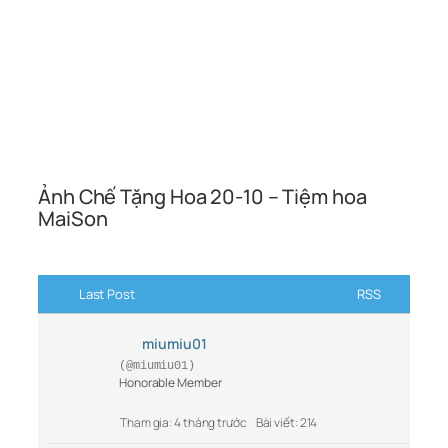
Ảnh Chế Tặng Hoa 20-10 – Tiệm hoa
MaiSon
Last Post
RSS
miumiu01
(@miumiu01)
Honorable Member
Tham gia: 4 tháng trước
Bài viết: 214