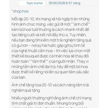
23/06/2026 8:57 sáng
Topic starter
“
shop hoa
Mỗi dịp 20-10, khi mạng xã hội ngập tràn những
hình ảnh chúc mừng, việc gửi đi một “”ảnh chế””
kèm bó hoa tươi thường là cách nhanh nhất để
tạo tiếng cười và kết nối đầy thú vị. Tuy nhiên,
nếu bạn đang tìm kiếm một trải nghiệm tặng quà
có gu hơn – nơi sự hài hước gặp gỡ sự tinh tế
của nghệ thuật cắm hoa – thì việc lựa chọn một
thiết kế bouquet được cá nhân hóa sẽ thay đổi
hoàn toàn “”tâm thế”” của người nhận. Thay vì
những tấm ảnh chế đại trà, hãy để một bó hoa
được thiết kế riêng nói lên sự quan tâm sâu sắc
của bạn.
Ảnh chế tặng hoa 20-10 và cách nâng tầm trải
nghiệm quà tặng
Nhiều người thường nghĩ rằng ảnh chế chỉ mang
tính chất giải trí đơn thuần. Nhưng trong bối