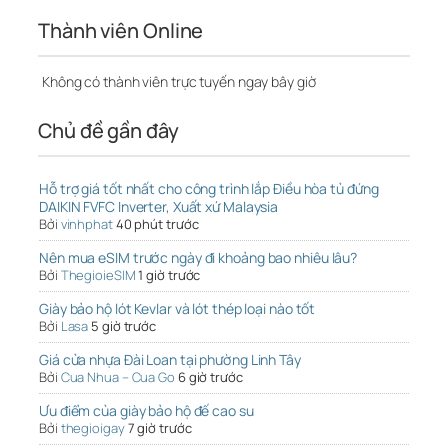
Thành viên Online
Không có thành viên trực tuyến ngay bây giờ
Chủ đề gần đây
Hỗ trợ giá tốt nhất cho công trình lắp Điều hòa tủ đứng
DAIKIN FVFC Inverter, Xuất xứ Malaysia
Bởi
vinhphat
40 phút trước
Nên mua eSIM trước ngày đi khoảng bao nhiêu lâu?
Bởi
ThegioieSIM
1 giờ trước
Giày bảo hộ lót Kevlar và lót thép loại nào tốt
Bởi
Lasa
5 giờ trước
Giá cửa nhựa Đài Loan tại phường Linh Tây
Bởi
Cua Nhua – Cua Go
6 giờ trước
Ưu điểm của giày bảo hộ đế cao su
Bởi
thegioigay
7 giờ trước