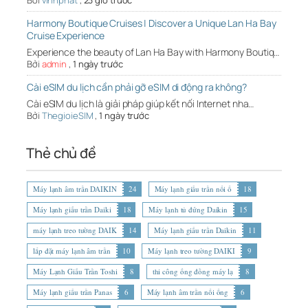
Bởi
vinhphat
,
23 giờ trước
Harmony Boutique Cruises | Discover a Unique Lan Ha Bay
Cruise Experience
Experience the beauty of Lan Ha Bay with Harmony Boutiq…
Bởi
admin
,
1 ngày trước
Cài eSIM du lịch cần phải gỡ eSIM di động ra không?
Cài eSIM du lịch là giải pháp giúp kết nối Internet nha…
Bởi
ThegioieSIM
,
1 ngày trước
Thẻ chủ đề
Máy lạnh âm trần DAIKIN
24
Máy lạnh giấu trần nối ố
18
Máy lạnh giấu trần Daiki
18
Máy lạnh tủ đứng Daikin
15
máy lạnh treo tường DAIK
14
Máy lạnh giấu trần Daikin
11
lắp đặt máy lạnh âm trần
10
Máy lạnh treo tường DAIKI
9
Máy Lạnh Giấu Trần Toshi
8
thi công ống đồng máy lạ
8
Máy lạnh giấu trần Panas
6
Máy lạnh âm trần nối ống
6