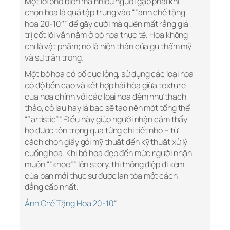
Một lỗi phổ biến mà nhiều người gặp phải khi
chọn hoa là quá tập trung vào “”ảnh chế tặng
hoa 20-10″” để gây cười mà quên mất rằng giá
trị cốt lõi vẫn nằm ở bó hoa thực tế. Hoa không
chỉ là vật phẩm; nó là hiện thân của gu thẩm mỹ
và sự trân trọng.
Một bó hoa có bố cục lỏng, sử dụng các loại hoa
có độ bền cao và kết hợp hài hòa giữa texture
của hoa chính với các loại hoa đệm như thạch
thảo, cỏ lau hay lá bạc sẽ tạo nên một tổng thể
“”artistic””. Điều này giúp người nhận cảm thấy
họ được tôn trọng qua từng chi tiết nhỏ – từ
cách chọn giấy gói mỹ thuật đến kỹ thuật xử lý
cuống hoa. Khi bó hoa đẹp đến mức người nhận
muốn “”khoe”” lên story, thì thông điệp đi kèm
của bạn mới thực sự được lan tỏa một cách
đẳng cấp nhất.
Ảnh Chế Tặng Hoa 20-10
“