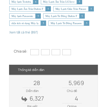
Máy lạnh Toshiba
6
Máy Lạnh Âm Trần LG Inve
5
Máy Lạnh Âm Trần Daikin F
5
Máy Lạnh Giấu Trần Panaso
5
Máy lạnh Panasonic
5
Máy Lạnh Tủ Đứng Daikin F
5
diện tích sử dụng Máy lạ
5
Máy Lạnh Tủ Đứng Panason
5
Xem tất cả thẻ (897)
Chia sẻ:
Thống kê diễn đàn
28
5,969
Diễn đàn
Chủ đề
6,327
4
Bài viết
Online