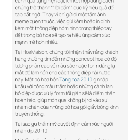
cảnh quà tặng hiện đại, khi kết hợp đúng cách,
chúng trở thành “”lời dẫn”” cực kỳ hiệu quả để
tạo bất ngờ. Thay vì chỉ gửi đi một tấm ảnh
meme quen thuộc, việc gửi kèm hoặc in đính
kèm một thông điệp hóm hỉnh trong thiệp tay
đặt trong bó hoa sẽ tạo ra hiệu ứng cảm xúc
mạnh mẽ hơn nhiều.
Tại HoaMaison, chúng tôi nhận thấy rằng khách
hàng thường tìm đến những concept hoa có độ
tương phản cao về màu sắc hoặc form dáng lạ
mắt để làm nền cho các thông điệp hài hước
này. Một bó hoa hồn
Tặng hoa 20 10
g nhập
khẩu với tông màu trầm hoặc những cành lan
hồ điệp được xử lý form tối giản sẽ là điểm nhấn
hoàn hảo, giúp món quà không bị rơi vào sự
nhàm chán của những bó hoa gói giấy bóng kính
truyền thống.
Tại sao gu thẩm mỹ quyết định cảm xúc người
nhận dịp 20-10