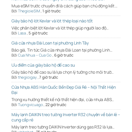
Mua eSIM trước chuyến đi là cách giúp bạn chủ động kết …
Bởi
ThegioieSIM
,
1 giờ trước
Giày bảo hộ lót Kevlar và lót thép loại nào tốt
Việc phân biệt lót Kevlar và lót thép giúp người lao độ…
Bởi
Lasa
,
5 giờ trước
Giá cửa nhựa Đài Loan tại phường Linh Tây
Báo giá, Tin tức Giá cửa nhựa Đài Loan tại phường Linh…
Bởi
Cua Nhua – Cua Go
,
6 giờ trước
Ưu điểm của giày bảo hộ đế cao su
Giày bảo hộ đế cao su là lựa chọn lý tưởng cho môi trườ…
Bởi
thegioigay
,
7 giờ trước
Cửa Nhựa ABS Hàn Quốc Bền Đẹp Giá Rẻ – Nội Thất Hiện
Đại
Trong xu hướng thiết kế nội thất hiện đại, cửa nhựa ABS…
Bởi
Tuongvicuago
,
22 giờ trước
Máy lạnh DAIKIN treo tường Inverter R32 chuyên về bán lẻ –
cung cấp rẻ
Máy lạnh treo tường DAIKIN Inverter dùng gas R32 là lựa…