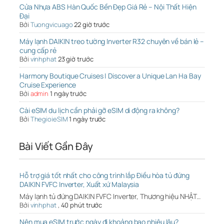
Cửa Nhựa ABS Hàn Quốc Bền Đẹp Giá Rẻ – Nội Thất Hiện
Đại
Bởi
Tuongvicuago
22 giờ trước
Máy lạnh DAIKIN treo tường Inverter R32 chuyên về bán lẻ –
cung cấp rẻ
Bởi
vinhphat
23 giờ trước
Harmony Boutique Cruises | Discover a Unique Lan Ha Bay
Cruise Experience
Bởi
admin
1 ngày trước
Cài eSIM du lịch cần phải gỡ eSIM di động ra không?
Bởi
ThegioieSIM
1 ngày trước
Bài Viết Gần Đây
Hỗ trợ giá tốt nhất cho công trình lắp Điều hòa tủ đứng
DAIKIN FVFC Inverter, Xuất xứ Malaysia
Máy lạnh tủ đứng DAIKIN FVFC Inverter, Thương hiệu NHẬT…
Bởi
vinhphat
,
40 phút trước
Nên mua eSIM trước ngày đi khoảng bao nhiêu lâu?