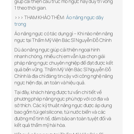
giúp cải thiện cấu trúc mô ngực hay duy trì vòng
1 theo thời gian.
>>> THAM KHẢO THÊM:
Áo nâng ngực dây
trong
Áo nâng ngực có tác dụng gì – Khi nào nên nâng
ngực tại Thẩm Mỹ Viện Bác Sĩ Nguyễn Đỗ Chỉnh
Dù áo nâng ngực giúp cải thiện ngoại hình
nhanh chóng, nhiều chị em vẫn lựa chọn giải
pháp nâng ngực chuyên nghiệp để đạt được kết
quả bền vững. Thẩm Mỹ Viện Bác Sĩ Nguyễn Đỗ
Chỉnh là địa chỉ đáng tin cậy với công nghệ nâng
ngực hiện đại, an toàn và hiệu quả.
Tại đây, khách hàng được tư vấn chi tiết về
phương pháp nâng ngực phù hợp với cơ địa và
sở thích. Các kỹ thuật nâng ngực được áp dụng
bao gồm túi gel silicone, túi nước biển và các
đường mổ tinh tế, đảm bảo an toàn tuyệt đối và
kết quả thẩm mỹ hài hòa.