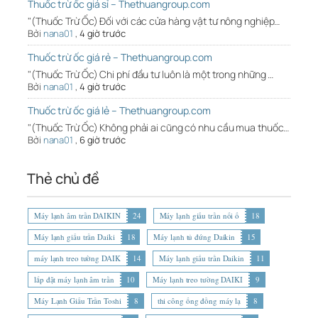
Thuốc trừ ốc giá sỉ – Thethuangroup.com
"(Thuốc Trừ Ốc) Đối với các cửa hàng vật tư nông nghiệp…
Bởi
nana01
,
4 giờ trước
Thuốc trừ ốc giá rẻ – Thethuangroup.com
"(Thuốc Trừ Ốc) Chi phí đầu tư luôn là một trong những …
Bởi
nana01
,
4 giờ trước
Thuốc trừ ốc giá lẻ – Thethuangroup.com
"(Thuốc Trừ Ốc) Không phải ai cũng có nhu cầu mua thuốc…
Bởi
nana01
,
6 giờ trước
Thẻ chủ đề
Máy lạnh âm trần DAIKIN
24
Máy lạnh giấu trần nối ố
18
Máy lạnh giấu trần Daiki
18
Máy lạnh tủ đứng Daikin
15
máy lạnh treo tường DAIK
14
Máy lạnh giấu trần Daikin
11
lắp đặt máy lạnh âm trần
10
Máy lạnh treo tường DAIKI
9
Máy Lạnh Giấu Trần Toshi
8
thi công ống đồng máy lạ
8