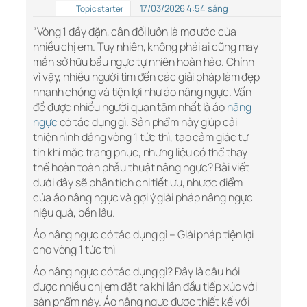
17/03/2026 4:54 sáng
Topic starter
“Vòng 1 đầy đặn, cân đối luôn là mơ ước của
nhiều chị em. Tuy nhiên, không phải ai cũng may
mắn sở hữu bầu ngực tự nhiên hoàn hảo. Chính
vì vậy, nhiều người tìm đến các giải pháp làm đẹp
nhanh chóng và tiện lợi như áo nâng ngực. Vấn
đề được nhiều người quan tâm nhất là áo
nâng
ngực
có tác dụng gì. Sản phẩm này giúp cải
thiện hình dáng vòng 1 tức thì, tạo cảm giác tự
tin khi mặc trang phục, nhưng liệu có thể thay
thế hoàn toàn phẫu thuật nâng ngực? Bài viết
dưới đây sẽ phân tích chi tiết ưu, nhược điểm
của áo nâng ngực và gợi ý giải pháp nâng ngực
hiệu quả, bền lâu.
Áo nâng ngực có tác dụng gì – Giải pháp tiện lợi
cho vòng 1 tức thì
Áo nâng ngực có tác dụng gì? Đây là câu hỏi
được nhiều chị em đặt ra khi lần đầu tiếp xúc với
sản phẩm này. Áo nâng ngực được thiết kế với