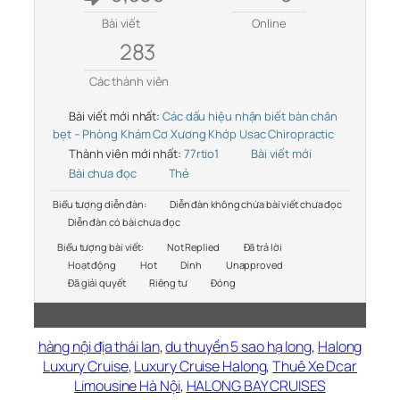
Bài viết
Online
283
Các thành viên
Bài viết mới nhất:
Các dấu hiệu nhận biết bàn chân
bẹt – Phòng Khám Cơ Xương Khớp Usac Chiropractic
Thành viên mới nhất:
77rtio1
Bài viết mới
Bài chưa đọc
Thẻ
Biểu tượng diễn đàn:
Diễn đàn không chứa bài viết chưa đọc
Diễn đàn có bài chưa đọc
Biểu tượng bài viết:
Not Replied
Đã trả lời
Hoạt động
Hot
Dính
Unapproved
Đã giải quyết
Riêng tư
Đóng
hàng nội địa thái lan
,
du thuyền 5 sao hạ long
,
Halong
Luxury Cruise
,
Luxury Cruise Halong
,
Thuê Xe Dcar
Limousine Hà Nội
,
HALONG BAY CRUISES