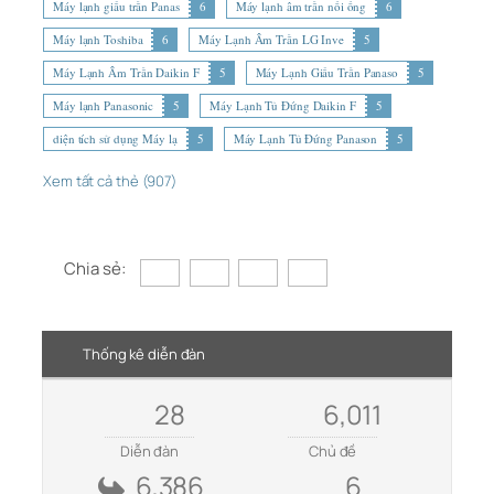
Máy lạnh giấu trần Panas
6
Máy lạnh âm trần nối ống
6
Máy lạnh Toshiba
6
Máy Lạnh Âm Trần LG Inve
5
Máy Lạnh Âm Trần Daikin F
5
Máy Lạnh Giấu Trần Panaso
5
Máy lạnh Panasonic
5
Máy Lạnh Tủ Đứng Daikin F
5
diện tích sử dụng Máy lạ
5
Máy Lạnh Tủ Đứng Panason
5
Xem tất cả thẻ (907)
Chia sẻ:
Thống kê diễn đàn
28
6,011
Diễn đàn
Chủ đề
6,386
6