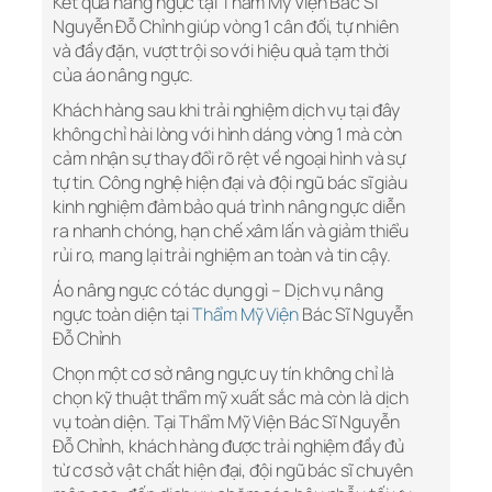
Kết quả nâng ngực tại Thẩm Mỹ Viện Bác Sĩ
Nguyễn Đỗ Chỉnh giúp vòng 1 cân đối, tự nhiên
và đầy đặn, vượt trội so với hiệu quả tạm thời
của áo nâng ngực.
Khách hàng sau khi trải nghiệm dịch vụ tại đây
không chỉ hài lòng với hình dáng vòng 1 mà còn
cảm nhận sự thay đổi rõ rệt về ngoại hình và sự
tự tin. Công nghệ hiện đại và đội ngũ bác sĩ giàu
kinh nghiệm đảm bảo quá trình nâng ngực diễn
ra nhanh chóng, hạn chế xâm lấn và giảm thiểu
rủi ro, mang lại trải nghiệm an toàn và tin cậy.
Áo nâng ngực có tác dụng gì – Dịch vụ nâng
ngực toàn diện tại
Thẩm Mỹ Viện
Bác Sĩ Nguyễn
Đỗ Chỉnh
Chọn một cơ sở nâng ngực uy tín không chỉ là
chọn kỹ thuật thẩm mỹ xuất sắc mà còn là dịch
vụ toàn diện. Tại Thẩm Mỹ Viện Bác Sĩ Nguyễn
Đỗ Chỉnh, khách hàng được trải nghiệm đầy đủ
từ cơ sở vật chất hiện đại, đội ngũ bác sĩ chuyên