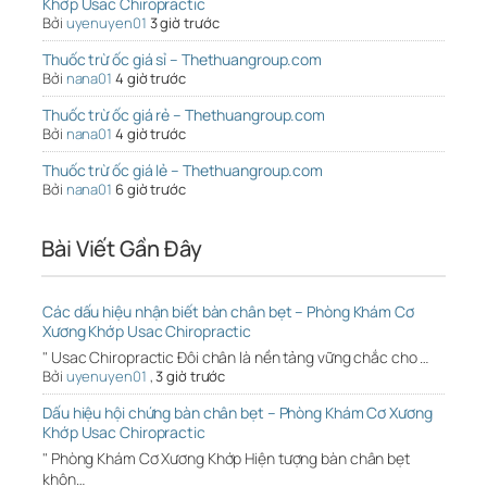
Khớp Usac Chiropractic
Bởi
uyenuyen01
3 giờ trước
Thuốc trừ ốc giá sỉ – Thethuangroup.com
Bởi
nana01
4 giờ trước
Thuốc trừ ốc giá rẻ – Thethuangroup.com
Bởi
nana01
4 giờ trước
Thuốc trừ ốc giá lẻ – Thethuangroup.com
Bởi
nana01
6 giờ trước
Bài Viết Gần Đây
Các dấu hiệu nhận biết bàn chân bẹt – Phòng Khám Cơ
Xương Khớp Usac Chiropractic
" Usac Chiropractic Đôi chân là nền tảng vững chắc cho …
Bởi
uyenuyen01
,
3 giờ trước
Dấu hiệu hội chứng bàn chân bẹt – Phòng Khám Cơ Xương
Khớp Usac Chiropractic
" Phòng Khám Cơ Xương Khớp Hiện tượng bàn chân bẹt
khôn…