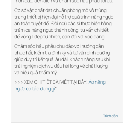
môn cao, đến dịch vụ chăm sóc hậu phẫu tối ưu.
Cơ sở vật chất đạt chuẩn phòng mổ vô trùng,
trang thiết bị hiện đại hỗ trợ quá trình nâng ngực
an toàn tuyệt đối. Đội ngũ bác sĩ thực hiện hàng
trăm ca nâng ngực thành công, tư vấn chi tiết
để vòng 1 đẹp tự nhiên, cân đối với vóc dáng.
Chăm sóc hậu phẫu chu đáo với hướng dẫn
phục hồi, kiểm tra định kỳ và tư vấn dinh dưỡng
giúp duy trì kết quả lâu dài. Khách hàng sau khi
trải nghiệm dịch vụ đều hài lòng về chất lượng
và hiệu quả thẩm mỹ.
>>> XEM CHI TIẾT BÀI VIẾT TẠI ĐÂY:
Áo nâng
ngực có tác dụng gì
“
Trích dẫn