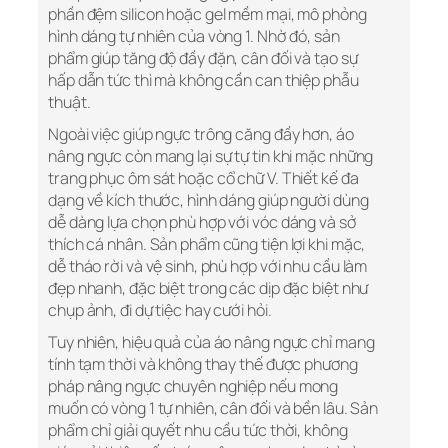
phần đệm silicon hoặc gel mềm mại, mô phỏng
hình dáng tự nhiên của vòng 1. Nhờ đó, sản
phẩm giúp tăng độ đầy đặn, cân đối và tạo sự
hấp dẫn tức thì mà không cần can thiệp phẫu
thuật.
Ngoài việc giúp ngực trông căng đầy hơn, áo
nâng ngực còn mang lại sự tự tin khi mặc những
trang phục ôm sát hoặc cổ chữ V. Thiết kế đa
dạng về kích thước, hình dáng giúp người dùng
dễ dàng lựa chọn phù hợp với vóc dáng và sở
thích cá nhân. Sản phẩm cũng tiện lợi khi mặc,
dễ tháo rời và vệ sinh, phù hợp với nhu cầu làm
đẹp nhanh, đặc biệt trong các dịp đặc biệt như
chụp ảnh, đi dự tiệc hay cưới hỏi.
Tuy nhiên, hiệu quả của áo nâng ngực chỉ mang
tính tạm thời và không thay thế được phương
pháp nâng ngực chuyên nghiệp nếu mong
muốn có vòng 1 tự nhiên, cân đối và bền lâu. Sản
phẩm chỉ giải quyết nhu cầu tức thời, không