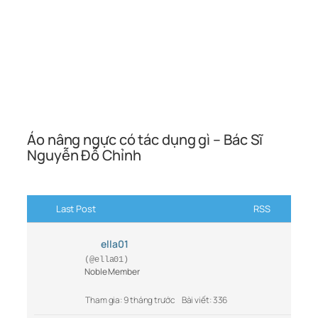
Áo nâng ngực có tác dụng gì – Bác Sĩ
Nguyễn Đỗ Chỉnh
Last Post
RSS
ella01
(@ella01)
Noble Member
Tham gia: 9 tháng trước
Bài viết: 336