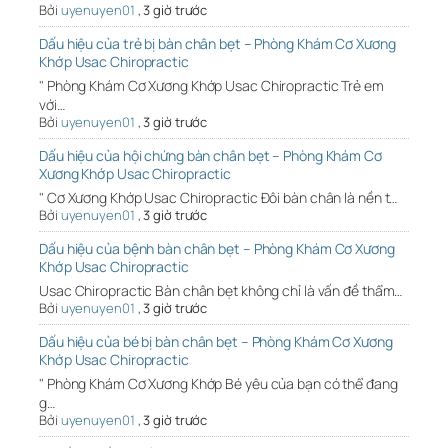
Bởi
uyenuyen01
,
3 giờ trước
Dấu hiệu của trẻ bị bàn chân bẹt – Phòng Khám Cơ Xương
Khớp Usac Chiropractic
" Phòng Khám Cơ Xương Khớp Usac Chiropractic Trẻ em
với…
Bởi
uyenuyen01
,
3 giờ trước
Dấu hiệu của hội chứng bàn chân bẹt – Phòng Khám Cơ
Xương Khớp Usac Chiropractic
" Cơ Xương Khớp Usac Chiropractic Đôi bàn chân là nền t…
Bởi
uyenuyen01
,
3 giờ trước
Dấu hiệu của bệnh bàn chân bẹt – Phòng Khám Cơ Xương
Khớp Usac Chiropractic
Usac Chiropractic Bàn chân bẹt không chỉ là vấn đề thẩm…
Bởi
uyenuyen01
,
3 giờ trước
Dấu hiệu của bé bị bàn chân bẹt – Phòng Khám Cơ Xương
Khớp Usac Chiropractic
" Phòng Khám Cơ Xương Khớp Bé yêu của bạn có thể đang
g…
Bởi
uyenuyen01
,
3 giờ trước