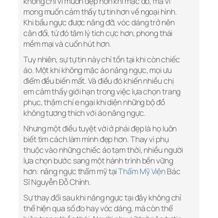
không chỉ vì muốn đẹp hơn khi mặc đồ, mà vì
mong muốn cảm thấy tự tin hơn về ngoại hình.
Khi bầu ngực được nâng đỡ, vóc dáng trở nên
cân đối, từ đó tâm lý tích cực hơn, phong thái
mềm mại và cuốn hút hơn.
Tuy nhiên, sự tự tin này chỉ tồn tại khi còn chiếc
áo. Một khi không mặc áo nâng ngực, mọi ưu
điểm đều biến mất. Và điều đó khiến nhiều chị
em cảm thấy giới hạn trong việc lựa chọn trang
phục, thậm chí e ngại khi diện những bộ đồ
không tương thích với áo nâng ngực.
Nhưng một điều tuyệt vời ở phái đẹp là họ luôn
biết tìm cách làm mình đẹp hơn. Thay vì phụ
thuộc vào những chiếc áo tạm thời, nhiều người
lựa chọn bước sang một hành trình bền vững
hơn: nâng ngực thẩm mỹ tại
Thẩm Mỹ Viện
Bác
Sĩ Nguyễn Đỗ Chỉnh.
Sự thay đổi sau khi nâng ngực tại đây không chỉ
thể hiện qua số đo hay vóc dáng, mà còn thể