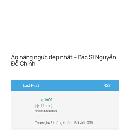
Áo nâng ngực đẹp nhất – Bác Sĩ Nguyễn
Đỗ Chỉnh
Last Post
RSS
ella01
(@ella01)
Noble Member
Tham gia: 8 tháng trước
Bài viết: 336