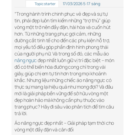
17/03/2026 5:17 sáng
Topic starter
“Trong hành trình chinh phục vẻ đẹp và sự tự
tin, phái đẹp luôn tìm kiếm những “trợ thủ” giúp
vòng một trở nên đầy đặn, hài hòa và cuốn hút
hơn. Từ những trang phục gợi cảm, những
đường cắt tinh tế cho đến các phụ kiện hỗ trợ,
mọi yếu tố đều góp phần định hình phong thái
của người phụ nữ. Và trong số đó, các mẫu áo
nâng ngực
đẹp nhất luôn giữ vị trí đặc biệt – món
đồ có thể biến hóa đường cong chỉ trong vài
giây, giúp chị em tự tin hơn trong mọi khoảnh
khắc. Nhưng liệu những chiếc áo nâng ngực có
thực sự mang lại hiệu quả như mong đợi? Và đâu
mới là giải pháp bền vững để sở hữu vòng một
đẹp hoàn hảo mà không cần phụ thuộc vào
trang phục? Hãy đi sâu vào phân tích để tìm câu
trả lời.
Áo nâng ngực đẹp nhất – Giải pháp tạm thời cho
vòng một đầy đặn và cân đối