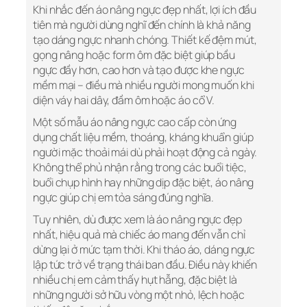
Khi nhắc đến áo nâng ngực đẹp nhất, lợi ích đầu
tiên mà người dùng nghĩ đến chính là khả năng
tạo dáng ngực nhanh chóng. Thiết kế đệm mút,
gọng nâng hoặc form ôm đặc biệt giúp bầu
ngực đầy hơn, cao hơn và tạo được khe ngực
mềm mại – điều mà nhiều người mong muốn khi
diện váy hai dây, đầm ôm hoặc áo cổ V.
Một số mẫu áo nâng ngực cao cấp còn ứng
dụng chất liệu mềm, thoáng, kháng khuẩn giúp
người mặc thoải mái dù phải hoạt động cả ngày.
Không thể phủ nhận rằng trong các buổi tiệc,
buổi chụp hình hay những dịp đặc biệt, áo nâng
ngực giúp chị em tỏa sáng đúng nghĩa.
Tuy nhiên, dù được xem là áo nâng ngực đẹp
nhất, hiệu quả mà chiếc áo mang đến vẫn chỉ
dừng lại ở mức tạm thời. Khi tháo áo, dáng ngực
lập tức trở về trạng thái ban đầu. Điều này khiến
nhiều chị em cảm thấy hụt hẫng, đặc biệt là
những người sở hữu vòng một nhỏ, lệch hoặc