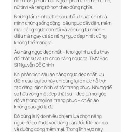
hiện trong thần thái. Người phụ nữ trở nên tự tin,
nữ tính và rạng rỡ hơn theo đúng nghĩa.
Những tấm hình selfie sau phẫu thuật chính là
minh chứng sống động: bầu ngực đầy đặn, mềm
mại, dáng ngực cân đối và vô cùng tự nhiên –
điều mà ngay cả áo nâng ngực đẹp nhất cũng
không thể mang lại.
Áo nâng ngực đẹp nhất – Khơi gợi nhu cầu thay
đổi thật sự và lựa chọn nâng ngực tại TMV Bác
Sĩ Nguyễn Đỗ Chỉnh
Khi phân tích sâu áo nâng ngực đẹp nhất, ưu
điểm của loại áo này chỉ dừng lại ở mức hỗ trợ:
tạo dáng, định hình và tôn trang phục. Nhưng để
sở hữu vòng một đẹp thật sự – đẹp từ mọi góc
độ và trong mọi loại trang phục – chiếc áo
không bao giờ là đủ.
Đó cũng là lý do nhiều chị em lựa chọn nâng
ngực để có được vóc dáng cân đối, tỉ lệ hài hòa
và đường cong mềm mại. Trong lĩnh vực này,