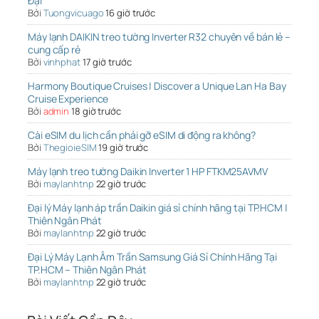
Đại
Bởi
Tuongvicuago
16 giờ trước
Máy lạnh DAIKIN treo tường Inverter R32 chuyên về bán lẻ –
cung cấp rẻ
Bởi
vinhphat
17 giờ trước
Harmony Boutique Cruises | Discover a Unique Lan Ha Bay
Cruise Experience
Bởi
admin
18 giờ trước
Cài eSIM du lịch cần phải gỡ eSIM di động ra không?
Bởi
ThegioieSIM
19 giờ trước
Máy lạnh treo tường Daikin Inverter 1 HP FTKM25AVMV
Bởi
maylanhtnp
22 giờ trước
Đại lý Máy lạnh áp trần Daikin giá sỉ chính hãng tại TP.HCM |
Thiên Ngân Phát
Bởi
maylanhtnp
22 giờ trước
Đại Lý Máy Lạnh Âm Trần Samsung Giá Sỉ Chính Hãng Tại
TP.HCM – Thiên Ngân Phát
Bởi
maylanhtnp
22 giờ trước