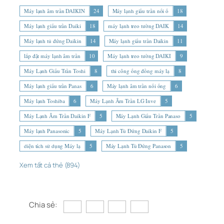
Máy lạnh âm trần DAIKIN
24
Máy lạnh giấu trần nối ố
18
Máy lạnh giấu trần Daiki
18
máy lạnh treo tường DAIK
14
Máy lạnh tủ đứng Daikin
14
Máy lạnh giấu trần Daikin
11
lắp đặt máy lạnh âm trần
10
Máy lạnh treo tường DAIKI
9
Máy Lạnh Giấu Trần Toshi
8
thi công ống đồng máy lạ
8
Máy lạnh giấu trần Panas
6
Máy lạnh âm trần nối ống
6
Máy lạnh Toshiba
6
Máy Lạnh Âm Trần LG Inve
5
Máy Lạnh Âm Trần Daikin F
5
Máy Lạnh Giấu Trần Panaso
5
Máy lạnh Panasonic
5
Máy Lạnh Tủ Đứng Daikin F
5
diện tích sử dụng Máy lạ
5
Máy Lạnh Tủ Đứng Panason
5
Xem tất cả thẻ (894)
Chia sẻ: