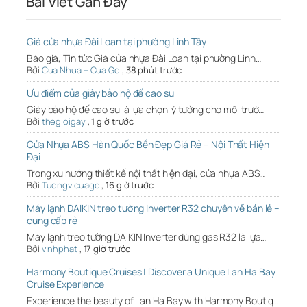
Bài Viết Gần Đây
Giá cửa nhựa Đài Loan tại phường Linh Tây
Báo giá, Tin tức Giá cửa nhựa Đài Loan tại phường Linh…
Bởi
Cua Nhua – Cua Go
,
38 phút trước
Ưu điểm của giày bảo hộ đế cao su
Giày bảo hộ đế cao su là lựa chọn lý tưởng cho môi trườ…
Bởi
thegioigay
,
1 giờ trước
Cửa Nhựa ABS Hàn Quốc Bền Đẹp Giá Rẻ – Nội Thất Hiện
Đại
Trong xu hướng thiết kế nội thất hiện đại, cửa nhựa ABS…
Bởi
Tuongvicuago
,
16 giờ trước
Máy lạnh DAIKIN treo tường Inverter R32 chuyên về bán lẻ –
cung cấp rẻ
Máy lạnh treo tường DAIKIN Inverter dùng gas R32 là lựa…
Bởi
vinhphat
,
17 giờ trước
Harmony Boutique Cruises | Discover a Unique Lan Ha Bay
Cruise Experience
Experience the beauty of Lan Ha Bay with Harmony Boutiq…