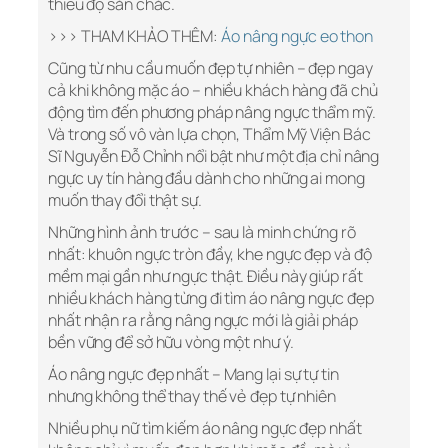
thiếu độ săn chắc.
>>> THAM KHẢO THÊM:
Áo nâng ngực eo thon
Cũng từ nhu cầu muốn đẹp tự nhiên – đẹp ngay
cả khi không mặc áo – nhiều khách hàng đã chủ
động tìm đến phương pháp nâng ngực thẩm mỹ.
Và trong số vô vàn lựa chọn, Thẩm Mỹ Viện Bác
Sĩ Nguyễn Đỗ Chỉnh nổi bật như một địa chỉ nâng
ngực uy tín hàng đầu dành cho những ai mong
muốn thay đổi thật sự.
Những hình ảnh trước – sau là minh chứng rõ
nhất: khuôn ngực tròn đầy, khe ngực đẹp và độ
mềm mại gần như ngực thật. Điều này giúp rất
nhiều khách hàng từng đi tìm áo nâng ngực đẹp
nhất nhận ra rằng nâng ngực mới là giải pháp
bền vững để sở hữu vòng một như ý.
Áo nâng ngực đẹp nhất – Mang lại sự tự tin
nhưng không thể thay thế vẻ đẹp tự nhiên
Nhiều phụ nữ tìm kiếm áo nâng ngực đẹp nhất