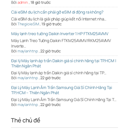
Bởi
admin
,
18 giờ trước
Cài eSIM du lịch cần phải gỡ eSIM di động ra không?
Cài eSIM du lịch là giải pháp giúp kết nối Internet nha…
Bởi
ThegioieSIM
,
19 giờ trước
Máy lạnh treo tường Daikin Inverter 1 HP FTKM25AVMV
Máy Lạnh Treo Tường Daikin FTKM25AVMV/RKM25AVMV
Inverte…
Bởi
maylanhtnp
,
22 giờ trước
Đại lý Máy lạnh áp trần Daikin giá sỉ chính hãng tại TP.HCM |
Thiên Ngân Phát
Đại lý Máy lạnh áp trần Daikin giá sỉ chính hãng tại TP…
Bởi
maylanhtnp
,
22 giờ trước
Đại Lý Máy Lạnh Âm Trần Samsung Giá Sỉ Chính Hãng Tại
TP.HCM – Thiên Ngân Phát
Đại Lý Máy Lạnh Âm Trần Samsung Giá Sỉ Chính Hãng Tại T…
Bởi
maylanhtnp
,
22 giờ trước
Thẻ chủ đề