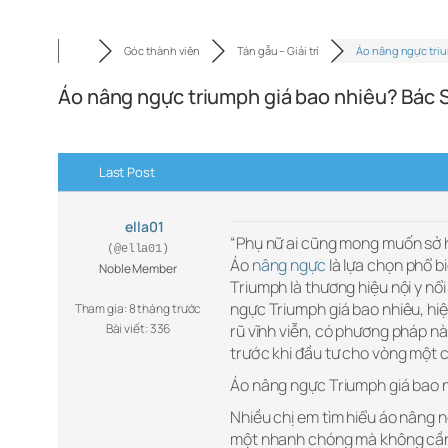
Góc thành viên
Tán gẫu – Giải trí
Áo nâng ngực tri
Áo nâng ngực triumph giá bao nhiêu? Bác
Last Post
ella01
“Phụ nữ ai cũng mong muốn sở h
(@ella01)
Áo
nâng ngực
là lựa chọn phổ b
Noble Member
Triumph là thương hiệu nội y nổ
ngực Triumph giá bao nhiêu, hi
Tham gia: 8 tháng trước
Bài viết: 336
rũ vĩnh viễn, có phương pháp nà
trước khi đầu tư cho vòng một 
Áo nâng ngực Triumph giá bao n
Nhiều chị em tìm hiểu áo nâng n
một nhanh chóng mà không cần p