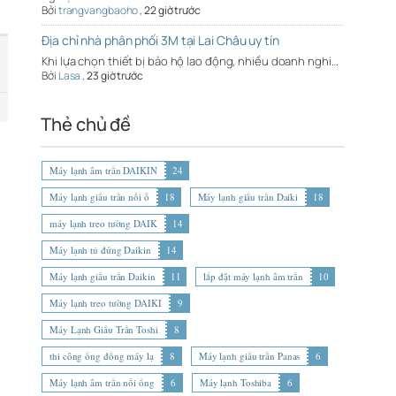
Bởi
trangvangbaoho
,
22 giờ trước
Địa chỉ nhà phân phối 3M tại Lai Châu uy tín
Khi lựa chọn thiết bị bảo hộ lao động, nhiều doanh nghi…
Bởi
Lasa
,
23 giờ trước
Thẻ chủ đề
Máy lạnh âm trần DAIKIN
24
Máy lạnh giấu trần nối ố
18
Máy lạnh giấu trần Daiki
18
máy lạnh treo tường DAIK
14
Máy lạnh tủ đứng Daikin
14
Máy lạnh giấu trần Daikin
11
lắp đặt máy lạnh âm trần
10
Máy lạnh treo tường DAIKI
9
Máy Lạnh Giấu Trần Toshi
8
thi công ống đồng máy lạ
8
Máy lạnh giấu trần Panas
6
Máy lạnh âm trần nối ống
6
Máy lạnh Toshiba
6