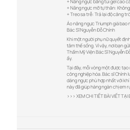
+ Nâng ngực bằng túi gel cao c
+ Nâng ngực mỡ tự thân: Không
+ Treo sa trễ: Trả lại độ căng 
Áo nâng ngực Triumph giá bao n
Bác Sĩ Nguyễn Đỗ Chỉnh
Khi một người phụ nữ quyết định
tâm thế sống. Vì vậy, nơi bạn g
Thẩm Mỹ Viện Bác Sĩ Nguyễn Đỗ 
ấy.
Tại đây, mỗi vòng một được tạo
công nghiệp hóa. Bác sĩ Chỉnh l
dáng ngực phù hợp nhất với khí
này đã giúp hàng ngàn chị em r
>>> XEM CHI TIẾT BÀI VIẾT TẠI