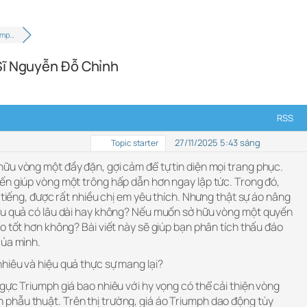
ump…
 Sĩ Nguyễn Đỗ Chỉnh
RSS
27/11/2025 5:43 sáng
Topic starter
ữu vòng một đầy đặn, gợi cảm để tự tin diện mọi trang phục.
iến giúp vòng một trông hấp dẫn hơn ngay lập tức. Trong đó,
i tiếng, được rất nhiều chị em yêu thích. Nhưng thật sự áo nâng
ệu quả có lâu dài hay không? Nếu muốn sở hữu vòng một quyến
o tốt hơn không? Bài viết này sẽ giúp bạn phân tích thấu đáo
của mình.
hiêu và hiệu quả thực sự mang lại?
gực Triumph giá bao nhiêu với hy vọng có thể cải thiện vòng
hẫu thuật. Trên thị trường, giá áo Triumph dao động tùy