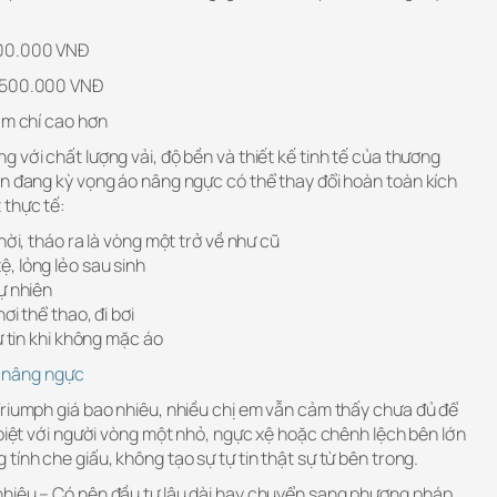
900.000 VNĐ
2.500.000 VNĐ
ậm chí cao hơn
 với chất lượng vải, độ bền và thiết kế tinh tế của thương
ạn đang kỳ vọng áo nâng ngực có thể thay đổi hoàn toàn kích
 thực tế:
hời, tháo ra là vòng một trở về như cũ
, lỏng lẻo sau sinh
ự nhiên
ơi thể thao, đi bơi
ự tin khi không mặc áo
ả nâng ngực
Triumph giá bao nhiêu, nhiều chị em vẫn cảm thấy chưa đủ để
 biệt với người vòng một nhỏ, ngực xệ hoặc chênh lệch bên lớn
tính che giấu, không tạo sự tự tin thật sự từ bên trong.
nhiêu – Có nên đầu tư lâu dài hay chuyển sang phương pháp