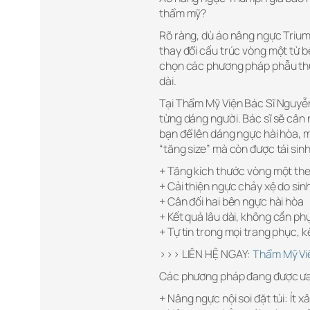
thẩm mỹ?
Rõ ràng, dù áo nâng ngực Trium
thay đổi cấu trúc vòng một từ b
chọn các phương pháp phẫu thu
dài.
Tại Thẩm Mỹ Viện Bác Sĩ Nguyễn
từng dáng người. Bác sĩ sẽ câ
bạn để lên dáng ngực hài hòa, 
“tăng size” mà còn được tái si
+ Tăng kích thước vòng một t
+ Cải thiện ngực chảy xệ do sin
+ Cân đối hai bên ngực hài hòa
+ Kết quả lâu dài, không cần ph
+ Tự tin trong mọi trang phục, k
>>> LIÊN HỆ NGAY:
Thẩm Mỹ Vi
Các phương pháp đang được ư
+ Nâng ngực nội soi đặt túi: Ít 