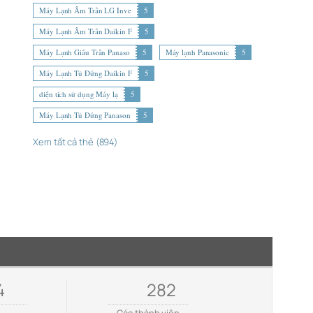
Máy Lạnh Âm Trần LG Inve
5
Máy Lạnh Âm Trần Daikin F
5
Máy Lạnh Giấu Trần Panaso
5
Máy lạnh Panasonic
5
Máy Lạnh Tủ Đứng Daikin F
5
diện tích sử dụng Máy lạ
5
Máy Lạnh Tủ Đứng Panason
5
Xem tất cả thẻ (894)
4
282
e
Các thành viên