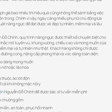
ph giá bao nhiêu thì hiệu quả cũng không thể sánh bằng việc
ên trong. Chính vì vậy, ngày càng nhiều phụ nữ chủ động lựa
ật nâng ngực để đạt được vẻ đẹp tự nhiên, mềm mại và lâu
 Đỗ Chỉnh, quy trình nâng ngực được thiết kế chuyên biệt cho
n nhắc mô tuyến vú, khung xương, chiều cao và mong muốn của
mềm mại và tự nhiên như thật. Khách hàng không chỉ được
nh đường cong, nâng cấp phong thái và vóc dáng toàn diện.
heo dáng mong muốn
h nở hoặc lão hóa
ụ thuộc áo lót độn
ể cả khi không mặc nội y
ện
Nguyễn Đỗ Chỉnh để được bác sĩ tư vấn miễn phí!
a chuộng gồm:
xâm lấn, an toàn, phục hồi nhanh