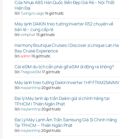
Cửa Nhựa ABS Hàn Quốc Bền Đẹp Giá Rẻ – Nội Thất
Hiện Đại
Bởi
Tuongvicuago
14 giờ trước
Máy lạnh DAIKIN treo tường Inverter R32 chuyên về
bán lẻ – cung cấp rẻ
Bởi
vinhphat
15 giờ trước
Harmony Boutique Cruises | Discover a Unique Lan Ha
Bay Cruise Experience
Bởi
admin
16 giờ trước
Cài eSIM du lịch cần phải gỡ eSIM di động ra không?
Bởi
ThegioieSIM
17 giờ trước
Máy lạnh treo tường Daikin Inverter 1 HP FTKM25AVMV
Bởi
maylanhtnp
20 giờ trước
Đại lý Máy lạnh áp trần Daikin giá sỉ chính hãng tại
TP.HCM | Thiên Ngân Phát
Bởi
maylanhtnp
20 giờ trước
Đại Lý Máy Lạnh Âm Trần Samsung Giá Sỉ Chính Hãng
Tại TP.HCM – Thiên Ngân Phát
Bởi
maylanhtnp
20 giờ trước