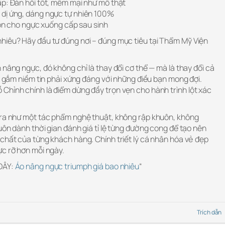
ấp: Đàn hồi tốt, mềm mại như mô thật
 dị ứng, dáng ngực tự nhiên 100%
tròn cho ngực xuống cấp sau sinh
hiêu? Hãy đầu tư đúng nơi – đúng mục tiêu tại Thẩm Mỹ Viện
 nâng ngực, đó không chỉ là thay đổi cơ thể — mà là thay đổi cả
ửi gắm niềm tin phải xứng đáng với những điều bạn mong đợi.
Chỉnh chính là điểm dừng đầy trọn vẹn cho hành trình lột xác
 ra như một tác phẩm nghệ thuật, không rập khuôn, không
uôn dành thời gian đánh giá tỉ lệ từng đường cong để tạo nên
 chất của từng khách hàng. Chính triết lý cá nhân hóa vẻ đẹp
ực rỡ hơn mỗi ngày.
 ĐÂY:
Áo nâng ngực triumph giá bao nhiêu
“
Trích dẫn