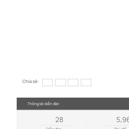
Chia sẻ:
Thống kê diễn đàn
28
5,9
Diễn đàn
Chủ đề