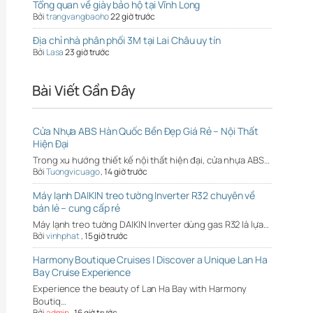
Tổng quan về giày bảo hộ tại Vĩnh Long
Bởi
trangvangbaoho
22 giờ trước
Địa chỉ nhà phân phối 3M tại Lai Châu uy tín
Bởi
Lasa
23 giờ trước
Bài Viết Gần Đây
Cửa Nhựa ABS Hàn Quốc Bền Đẹp Giá Rẻ – Nội Thất
Hiện Đại
Trong xu hướng thiết kế nội thất hiện đại, cửa nhựa ABS…
Bởi
Tuongvicuago
,
14 giờ trước
Máy lạnh DAIKIN treo tường Inverter R32 chuyên về
bán lẻ – cung cấp rẻ
Máy lạnh treo tường DAIKIN Inverter dùng gas R32 là lựa…
Bởi
vinhphat
,
15 giờ trước
Harmony Boutique Cruises | Discover a Unique Lan Ha
Bay Cruise Experience
Experience the beauty of Lan Ha Bay with Harmony
Boutiq…
Bởi
admin
,
16 giờ trước