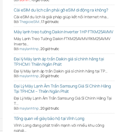
Cài eSIM du lịch cần phải gỡ eSIM di động ra không?
Cài eSIM du lịch là giải pháp giúp kết nối Internet nha…
Bởi
ThegioieSIM
,
17 giờ trước
Máy lạnh treo tường Daikin Inverter 1 HP FTKM25AVMV
Máy Lạnh Treo Tường Daikin FTKM25AVMV/RKM25AVMV
Inverte…
Bởi
maylanhtnp
,
20 giờ trước
Đại lý Máy lạnh áp trần Daikin giá sỉ chính hãng tại
TP.HCM | Thiên Ngân Phát
Đại lý Máy lạnh áp trần Daikin giá sỉ chính hãng tại TP…
Bởi
maylanhtnp
,
20 giờ trước
Đại Lý Máy Lạnh Âm Trần Samsung Giá Sỉ Chính Hãng
Tại TP.HCM – Thiên Ngân Phát
Đại Lý Máy Lạnh Âm Trần Samsung Giá Sỉ Chính Hãng Tại
T…
Bởi
maylanhtnp
,
20 giờ trước
Tổng quan về giày bảo hộ tại Vĩnh Long
Vĩnh Long đang phát triển mạnh với nhiều khu công
nghiệ…