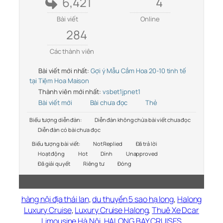
6,421
4
Bài viết
Online
284
Các thành viên
Bài viết mới nhất:
Gợi ý Mẫu Cắm Hoa 20-10 tinh tế
tại Tiệm Hoa Maison
Thành viên mới nhất:
vsbet1jpnet1
Bài viết mới
Bài chưa đọc
Thẻ
Biểu tượng diễn đàn:
Diễn đàn không chứa bài viết chưa đọc
Diễn đàn có bài chưa đọc
Biểu tượng bài viết:
Not Replied
Đã trả lời
Hoạt động
Hot
Dính
Unapproved
Đã giải quyết
Riêng tư
Đóng
hàng nội địa thái lan
,
du thuyền 5 sao hạ long
,
Halong
Luxury Cruise
,
Luxury Cruise Halong
,
Thuê Xe Dcar
Limousine Hà Nội
,
HALONG BAY CRUISES