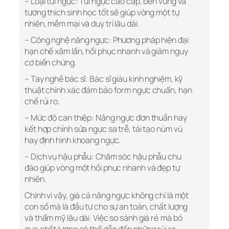
– Loại túi ngực: Túi ngực cao cấp, bền vững và
tương thích sinh học tốt sẽ giúp vòng một tự
nhiên, mềm mại và duy trì lâu dài.
– Công nghệ nâng ngực: Phương pháp hiện đại
hạn chế xâm lấn, hồi phục nhanh và giảm nguy
cơ biến chứng.
– Tay nghề bác sĩ: Bác sĩ giàu kinh nghiệm, kỹ
thuật chính xác đảm bảo form ngực chuẩn, hạn
chế rủi ro.
– Mức độ can thiệp: Nâng ngực đơn thuần hay
kết hợp chỉnh sửa ngực sa trễ, tái tạo núm vú
hay định hình khoang ngực.
– Dịch vụ hậu phẫu: Chăm sóc hậu phẫu chu
đáo giúp vòng một hồi phục nhanh và đẹp tự
nhiên.
Chính vì vậy, giá cả nâng ngực không chỉ là một
con số mà là đầu tư cho sự an toàn, chất lượng
và thẩm mỹ lâu dài. Việc so sánh giá rẻ mà bỏ