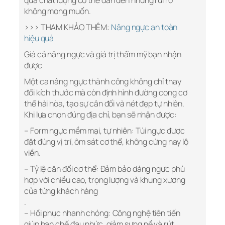
qua chất lượng có thể dẫn đến những rủi ro
không mong muốn.
>>> THAM KHẢO THÊM:
Nâng ngực an toàn
hiệu quả
Giá cả nâng ngực và giá trị thẩm mỹ bạn nhận
được
Một ca nâng ngực thành công không chỉ thay
đổi kích thước mà còn định hình đường cong cơ
thể hài hòa, tạo sự cân đối và nét đẹp tự nhiên.
Khi lựa chọn đúng địa chỉ, bạn sẽ nhận được:
– Form ngực mềm mại, tự nhiên: Túi ngực được
đặt đúng vị trí, ôm sát cơ thể, không cứng hay lộ
viền.
– Tỷ lệ cân đối cơ thể: Đảm bảo dáng ngực phù
hợp với chiều cao, trọng lượng và khung xương
của từng khách hàng
.
– Hồi phục nhanh chóng: Công nghệ tiên tiến
giúp hạn chế đau nhức, giảm sưng nề và rút