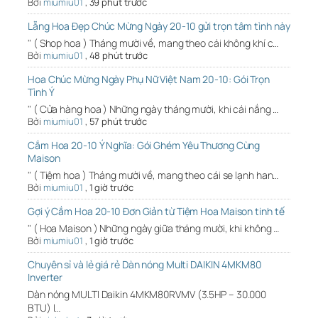
Bởi
miumiu01
,
39 phút trước
Lẵng Hoa Đẹp Chúc Mừng Ngày 20-10 gửi trọn tâm tình này
" ( Shop hoa ) Tháng mười về, mang theo cái không khí c…
Bởi
miumiu01
,
48 phút trước
Hoa Chúc Mừng Ngày Phụ Nữ Việt Nam 20-10: Gói Trọn
Tình Ý
" ( Cửa hàng hoa ) Những ngày tháng mười, khi cái nắng …
Bởi
miumiu01
,
57 phút trước
Cắm Hoa 20-10 Ý Nghĩa: Gói Ghém Yêu Thương Cùng
Maison
" ( Tiệm hoa ) Tháng mười về, mang theo cái se lạnh han…
Bởi
miumiu01
,
1 giờ trước
Gợi ý Cắm Hoa 20-10 Đơn Giản từ Tiệm Hoa Maison tinh tế
" ( Hoa Maison ) Những ngày giữa tháng mười, khi không …
Bởi
miumiu01
,
1 giờ trước
Chuyên sỉ và lẻ giá rẻ Dàn nóng Multi DAIKIN 4MKM80
Inverter
Dàn nóng MULTI Daikin 4MKM80RVMV (3.5HP – 30.000
BTU) l…