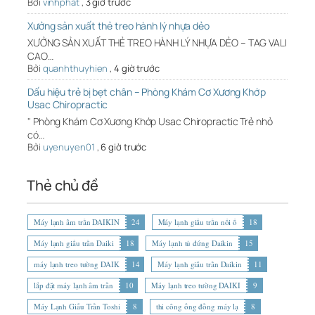
Bởi
vinhphat
,
3 giờ trước
Xưởng sản xuất thẻ treo hành lý nhựa dẻo
XƯỞNG SẢN XUẤT THẺ TREO HÀNH LÝ NHỰA DẺO – TAG VALI
CAO…
Bởi
quanhthuyhien
,
4 giờ trước
Dấu hiệu trẻ bị bẹt chân – Phòng Khám Cơ Xương Khớp
Usac Chiropractic
" Phòng Khám Cơ Xương Khớp Usac Chiropractic Trẻ nhỏ
có…
Bởi
uyenuyen01
,
6 giờ trước
Thẻ chủ đề
Máy lạnh âm trần DAIKIN
24
Máy lạnh giấu trần nối ố
18
Máy lạnh giấu trần Daiki
18
Máy lạnh tủ đứng Daikin
15
máy lạnh treo tường DAIK
14
Máy lạnh giấu trần Daikin
11
lắp đặt máy lạnh âm trần
10
Máy lạnh treo tường DAIKI
9
Máy Lạnh Giấu Trần Toshi
8
thi công ống đồng máy lạ
8