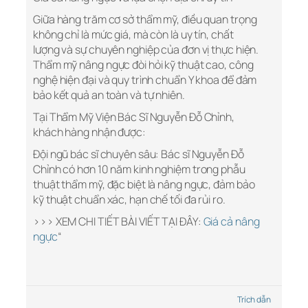
Giữa hàng trăm cơ sở thẩm mỹ, điều quan trọng
không chỉ là mức giá, mà còn là uy tín, chất
lượng và sự chuyên nghiệp của đơn vị thực hiện.
Thẩm mỹ nâng ngực đòi hỏi kỹ thuật cao, công
nghệ hiện đại và quy trình chuẩn Y khoa để đảm
bảo kết quả an toàn và tự nhiên.
Tại Thẩm Mỹ Viện Bác Sĩ Nguyễn Đỗ Chỉnh,
khách hàng nhận được:
Đội ngũ bác sĩ chuyên sâu: Bác sĩ Nguyễn Đỗ
Chỉnh có hơn 10 năm kinh nghiệm trong phẫu
thuật thẩm mỹ, đặc biệt là nâng ngực, đảm bảo
kỹ thuật chuẩn xác, hạn chế tối đa rủi ro.
>>> XEM CHI TIẾT BÀI VIẾT TẠI ĐÂY:
Giá cả nâng
ngực
“
Trích dẫn