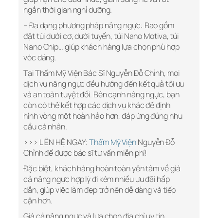
ngắn thời gian nghỉ dưỡng.
– Đa dạng phương pháp nâng ngực: Bao gồm
đặt túi dưới cơ, dưới tuyến, túi Nano Motiva, túi
Nano Chip… giúp khách hàng lựa chọn phù hợp
vóc dáng.
Tại Thẩm Mỹ Viện Bác Sĩ Nguyễn Đỗ Chỉnh, mọi
dịch vụ nâng ngực đều hướng đến kết quả tối ưu
và an toàn tuyệt đối. Bên cạnh nâng ngực, bạn
còn có thể kết hợp các dịch vụ khác để định
hình vòng một hoàn hảo hơn, đáp ứng đúng nhu
cầu cá nhân.
>>> LIÊN HỆ NGAY:
Thẩm Mỹ Viện
Nguyễn Đỗ
Chỉnh để được bác sĩ tư vấn miễn phí!
Đặc biệt, khách hàng hoàn toàn yên tâm về giá
cả nâng ngực hợp lý đi kèm nhiều ưu đãi hấp
dẫn, giúp việc làm đẹp trở nên dễ dàng và tiếp
cận hơn.
Giá cả nâng ngực và lựa chọn địa chỉ uy tín