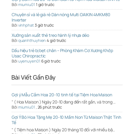
Bởi
miumiu01
1 giờ trước
Chuyên sỉ và lẻ giá rẻ Dàn nóng Multi DAIKIN 4MKM80
Inverter
Bởi
vinhphat
3 giờ trước
Xưởng sản xuất thẻ treo hành lý nhựa dẻo
Bởi
quanhthuyhien
4 giờ trước
Dấu hiệu trẻ bị bẹt chân – Phòng Khám Cơ Xương Khớp
Usac Chiropractic
Bởi
uyenuyen01
6 giờ trước
Bài Viết Gần Đây
Gợi ý Mẫu Cắm Hoa 20-10 tinh tế tại Tiệm Hoa Maison
" ( Hoa Maison ) Ngày 20-10 đang đến rất gần, và trong …
Bởi
miumiu01
,
26 phút trước
Gợi Ý Bó Hoa Tặng Mẹ 20-10 Mầm Non Từ Maison Thật Tinh
Tế
" ( Tiệm hoa Maison ) Ngày 20 tháng 10 đối với nhiều bậ…