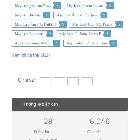
Máy lạnh giấu trần Panas
6
Máy lạnh âm trần nối ống
6
Máy lạnh Toshiba
6
Máy Lạnh Âm Trần LG Inve
5
Máy Lạnh Âm Trần Daikin F
5
Máy Lạnh Giấu Trần Panaso
5
Máy lạnh Panasonic
5
Máy Lạnh Tủ Đứng Daikin F
5
diện tích sử dụng Máy lạ
5
Máy Lạnh Tủ Đứng Panason
5
Xem tất cả thẻ (922)
Chia sẻ:
Thống kê diễn đàn
28
6,046
Diễn đàn
Chủ đề