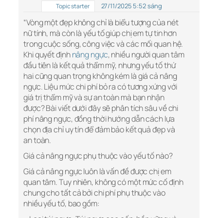
27/11/2025 5:52 sáng
Topic starter
“Vòng một đẹp không chỉ là biểu tượng của nét
nữ tính, mà còn là yếu tố giúp chị em tự tin hơn
trong cuộc sống, công việc và các mối quan hệ.
Khi quyết định
nâng ngực
, nhiều người quan tâm
đầu tiên là kết quả thẩm mỹ, nhưng yếu tố thứ
hai cũng quan trọng không kém là giá cả nâng
ngực. Liệu mức chi phí bỏ ra có tương xứng với
giá trị thẩm mỹ và sự an toàn mà bạn nhận
được? Bài viết dưới đây sẽ phân tích sâu về chi
phí nâng ngực, đồng thời hướng dẫn cách lựa
chọn địa chỉ uy tín để đảm bảo kết quả đẹp và
an toàn.
Giá cả nâng ngực phụ thuộc vào yếu tố nào?
Giá cả nâng ngực luôn là vấn đề được chị em
quan tâm. Tuy nhiên, không có một mức cố định
chung cho tất cả bởi chi phí phụ thuộc vào
nhiều yếu tố, bao gồm: