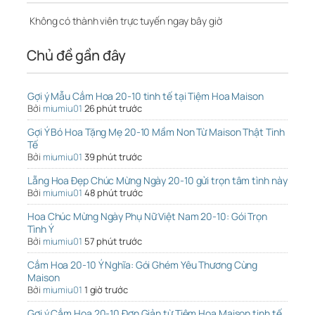
Không có thành viên trực tuyến ngay bây giờ
Chủ đề gần đây
Gợi ý Mẫu Cắm Hoa 20-10 tinh tế tại Tiệm Hoa Maison
Bởi
miumiu01
26 phút trước
Gợi Ý Bó Hoa Tặng Mẹ 20-10 Mầm Non Từ Maison Thật Tinh
Tế
Bởi
miumiu01
39 phút trước
Lẵng Hoa Đẹp Chúc Mừng Ngày 20-10 gửi trọn tâm tình này
Bởi
miumiu01
48 phút trước
Hoa Chúc Mừng Ngày Phụ Nữ Việt Nam 20-10: Gói Trọn
Tình Ý
Bởi
miumiu01
57 phút trước
Cắm Hoa 20-10 Ý Nghĩa: Gói Ghém Yêu Thương Cùng
Maison
Bởi
miumiu01
1 giờ trước
Gợi ý Cắm Hoa 20-10 Đơn Giản từ Tiệm Hoa Maison tinh tế