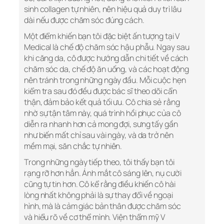
sinh collagen tự nhiên, nên hiệu quả duy trì lâu
dài nếu được chăm sóc đúng cách.
Một điểm khiến bạn tôi đặc biệt ấn tượng tại V
Medical là chế độ chăm sóc hậu phẫu. Ngay sau
khi căng da, cô được hướng dẫn chi tiết về cách
chăm sóc da, chế độ ăn uống, và các hoạt động
nên tránh trong những ngày đầu. Mỗi cuộc hẹn
kiểm tra sau đó đều được bác sĩ theo dõi cẩn
thận, đảm bảo kết quả tối ưu. Cô chia sẻ rằng
nhờ sự tận tâm này, quá trình hồi phục của cô
diễn ra nhanh hơn cả mong đợi, sưng tấy gần
như biến mất chỉ sau vài ngày, và da trở nên
mềm mại, săn chắc tự nhiên.
Trong những ngày tiếp theo, tôi thấy bạn tôi
rạng rỡ hơn hẳn. Ánh mắt cô sáng lên, nụ cười
cũng tự tin hơn. Cô kể rằng điều khiến cô hài
lòng nhất không phải là sự thay đổi về ngoại
hình, mà là cảm giác bản thân được chăm sóc
và hiểu rõ về cơ thể mình. Viện thẩm mỹ V