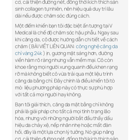
cơ, cải thiện đường nét, đồng thời kích thích sản
sinh collagen tự nhiên, nên hiệu quả duy trì lâu
dài nếu được chăm sóc đúng cách.
Một điểm khiến bạn tôi đặc biệt ấn tượng tại V
Medical là chế độ chăm sóc hậu phẫu. Ngay sau
khi căng da, cô được hướng dẫn chi tiết về cách
chăm ( BÀI VIẾT LIÊN QUAN:
công nghệ căng da
chỉ vàng 24k
) ịn, gương mặt sáng hơn, đường
viền hàm rõ ràng nhưng vẫn mềm mại. Cô còn
khoe rằng mọi người xung quanh đều khen rạng
rỡ mà không biết cô vừa trải qua một liệu trình
căng da bằng chỉ. Đây chính là điều khiến tôi tò
mò: liệu phương pháp này có thực sự phù hợp
với tất cả mọi người hay không.
Bạn tôi giải thích, căng da mặt bằng chỉ không
phải là giải pháp cho tất cả mọi tình trạng lão
hóa, nhưng với những người bắt đầu thấy dấu
hiệu da chảy xệ, nếp nhăn nhẹ hoặc mất đàn
hồi, đây là một lựa chọn lý tưởng. Nó giúp nâng
cơ, cải thiện đường nét, đồng thời kích thích sản