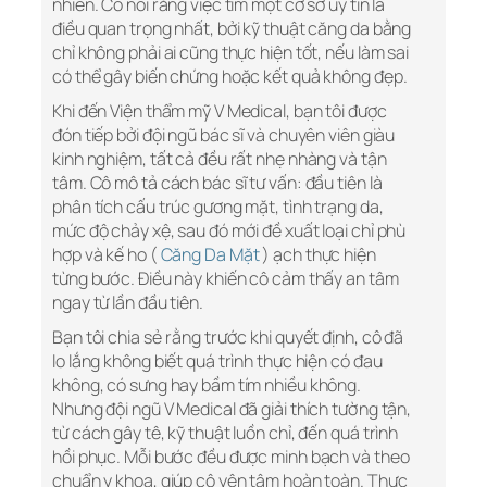
nhiên. Cô nói rằng việc tìm một cơ sở uy tín là
điều quan trọng nhất, bởi kỹ thuật căng da bằng
chỉ không phải ai cũng thực hiện tốt, nếu làm sai
có thể gây biến chứng hoặc kết quả không đẹp.
Khi đến Viện thẩm mỹ V Medical, bạn tôi được
đón tiếp bởi đội ngũ bác sĩ và chuyên viên giàu
kinh nghiệm, tất cả đều rất nhẹ nhàng và tận
tâm. Cô mô tả cách bác sĩ tư vấn: đầu tiên là
phân tích cấu trúc gương mặt, tình trạng da,
mức độ chảy xệ, sau đó mới đề xuất loại chỉ phù
hợp và kế ho (
Căng Da Mặt
) ạch thực hiện
từng bước. Điều này khiến cô cảm thấy an tâm
ngay từ lần đầu tiên.
Bạn tôi chia sẻ rằng trước khi quyết định, cô đã
lo lắng không biết quá trình thực hiện có đau
không, có sưng hay bầm tím nhiều không.
Nhưng đội ngũ V Medical đã giải thích tường tận,
từ cách gây tê, kỹ thuật luồn chỉ, đến quá trình
hồi phục. Mỗi bước đều được minh bạch và theo
chuẩn y khoa, giúp cô yên tâm hoàn toàn. Thực