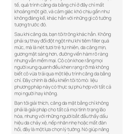
tế, quá trình căng da bằng chỉ ở đây chỉ mất
khoảng một giờ, và cảm giác khó chịu gần như
không đáng kể, khác hẳn với những gì cô tưởng
tượng trước đó.
Sau khi căng da, bạn tôi trông khác hẳn. Không
phải sự thay đổi đột ngột như khi tiêm filler quá
mức, mà là nét tươi trẻ tự nhiên, da căng mịn,
gương mặt sáng hơn, đường viền hàm rõ ràng
nhưng vẫn mềm mại. Cô còn khoe rằng mọi
người xung quanh đều khen rạng rỡ mà không
biết cô vừa trải qua một liệu trình căng da bằng
chỉ. Đây chính là điều khiến tôi tò mò: liệu
phương pháp này có thực sự phù hợp với tất cả
mọi người hay không.
Bạn tôi giải thích, căng da mặt bằng chỉ không
phải là giải pháp cho tất cả mọi tình trạng lão
hóa, nhưng với những người bắt đầu thấy dấu
hiệu da chảy xệ, nếp nhăn nhẹ hoặc mất đàn
hồi, đây là một lựa chọn lý tưởng. Nó giúp nâng