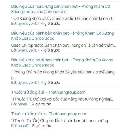
Dấu hiệu của hội chứng bàn chân bẹt – Phòng Khám Cơ
Xương Khớp Usac Chiropractic
" Cơ Xương Khớp Usac Chiropractic Đôi bàn chân là nền t…
Bởi
uyenuyen01
,
4 giờ trước
Dấu hiệu của bệnh bàn chân bẹt – Phòng Khám Cơ Xương
Khớp Usac Chiropractic
Usac Chiropractic Bàn chân bẹt không chỉ là vấn đề thẩm…
Bởi
uyenuyen01
,
4 giờ trước
Dấu hiệu của bé bị bàn chân bẹt – Phòng Khám Cơ Xương
Khớp Usac Chiropractic
" Phòng Khám Cơ Xương Khớp Bé yêu của bạn có thể đang
g…
Bởi
uyenuyen01
,
4 giờ trước
Thuốc trừ ốc giá sỉ – Thethuangroup.com
"(Thuốc Trừ Ốc) Đối với các cửa hàng vật tư nông nghiệp…
Bởi
nana01
,
4 giờ trước
Thuốc trừ ốc giá rẻ – Thethuangroup.com
"(Thuốc Trừ Ốc) Chi phí đầu tư luôn là một trong những …
Bởi
nana01
,
5 giờ trước