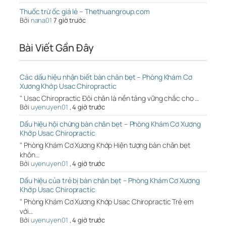
Thuốc trừ ốc giá lẻ – Thethuangroup.com
Bởi
nana01
7 giờ trước
Bài Viết Gần Đây
Các dấu hiệu nhận biết bàn chân bẹt – Phòng Khám Cơ
Xương Khớp Usac Chiropractic
" Usac Chiropractic Đôi chân là nền tảng vững chắc cho …
Bởi
uyenuyen01
,
4 giờ trước
Dấu hiệu hội chứng bàn chân bẹt – Phòng Khám Cơ Xương
Khớp Usac Chiropractic
" Phòng Khám Cơ Xương Khớp Hiện tượng bàn chân bẹt
khôn…
Bởi
uyenuyen01
,
4 giờ trước
Dấu hiệu của trẻ bị bàn chân bẹt – Phòng Khám Cơ Xương
Khớp Usac Chiropractic
" Phòng Khám Cơ Xương Khớp Usac Chiropractic Trẻ em
với…
Bởi
uyenuyen01
,
4 giờ trước