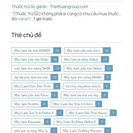
Thuốc trừ ốc giá lẻ – Thethuangroup.com
"(Thuốc Trừ Ốc) Không phải ai cũng có nhu cầu mua thuốc…
Bởi
nana01
,
7 giờ trước
Thẻ chủ đề
Máy lạnh âm trần DAIKIN
24
Máy lạnh giấu trần nối ố
18
Máy lạnh giấu trần Daiki
18
Máy lạnh tủ đứng Daikin
15
máy lạnh treo tường DAIK
14
Máy lạnh giấu trần Daikin
11
lắp đặt máy lạnh âm trần
10
Máy lạnh treo tường DAIKI
9
Máy Lạnh Giấu Trần Toshi
8
thi công ống đồng máy lạ
8
Máy lạnh giấu trần Panas
6
Máy lạnh âm trần nối ống
6
Máy lạnh Toshiba
6
Máy Lạnh Âm Trần LG Inve
5
Máy Lạnh Âm Trần Daikin F
5
Máy Lạnh Giấu Trần Panaso
5
Máy lạnh Panasonic
5
Máy Lạnh Tủ Đứng Daikin F
5
diện tích sử dụng Máy lạ
5
Máy Lạnh Tủ Đứng Panason
5