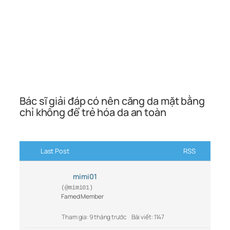
Bác sĩ giải đáp có nên căng da mặt bằng
chỉ không để trẻ hóa da an toàn
Last Post
RSS
mimi01
(@mimi01)
Famed Member
Tham gia: 9 tháng trước
Bài viết: 1147