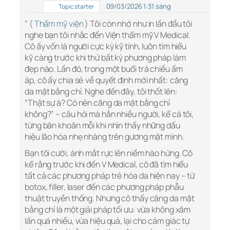
09/03/2026 1:31 sáng
Topic starter
” (
Thẩm mỹ viện
) Tôi còn nhớ như in lần đầu tôi
nghe bạn tôi nhắc đến Viện thẩm mỹ V Medical.
Cô ấy vốn là người cực kỳ kỹ tính, luôn tìm hiểu
kỹ càng trước khi thử bất kỳ phương pháp làm
đẹp nào. Lần đó, trong một buổi trà chiều ấm
áp, cô ấy chia sẻ về quyết định mới nhất: căng
da mặt bằng chỉ. Nghe đến đây, tôi thốt lên:
“Thật sự à? Có nên căng da mặt bằng chỉ
không?” – câu hỏi mà hẳn nhiều người, kể cả tôi,
từng băn khoăn mỗi khi nhìn thấy những dấu
hiệu lão hóa nhẹ nhàng trên gương mặt mình.
Bạn tôi cười, ánh mắt rực lên niềm hào hứng. Cô
kể rằng trước khi đến V Medical, cô đã tìm hiểu
tất cả các phương pháp trẻ hóa da hiện nay – từ
botox, filler, laser đến các phương pháp phẫu
thuật truyền thống. Nhưng cô thấy căng da mặt
bằng chỉ là một giải pháp tối ưu: vừa không xâm
lấn quá nhiều, vừa hiệu quả, lại cho cảm giác tự