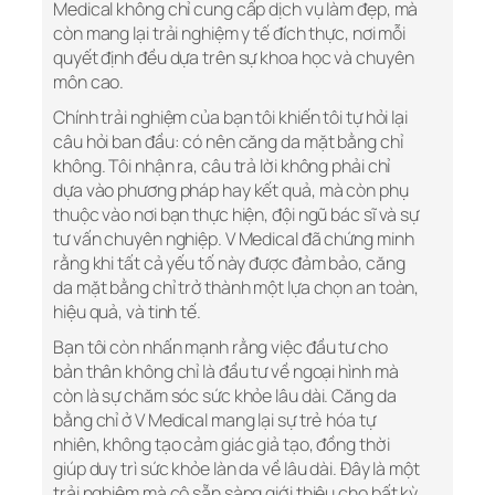
Medical không chỉ cung cấp dịch vụ làm đẹp, mà
còn mang lại trải nghiệm y tế đích thực, nơi mỗi
quyết định đều dựa trên sự khoa học và chuyên
môn cao.
Chính trải nghiệm của bạn tôi khiến tôi tự hỏi lại
câu hỏi ban đầu: có nên căng da mặt bằng chỉ
không. Tôi nhận ra, câu trả lời không phải chỉ
dựa vào phương pháp hay kết quả, mà còn phụ
thuộc vào nơi bạn thực hiện, đội ngũ bác sĩ và sự
tư vấn chuyên nghiệp. V Medical đã chứng minh
rằng khi tất cả yếu tố này được đảm bảo, căng
da mặt bằng chỉ trở thành một lựa chọn an toàn,
hiệu quả, và tinh tế.
Bạn tôi còn nhấn mạnh rằng việc đầu tư cho
bản thân không chỉ là đầu tư về ngoại hình mà
còn là sự chăm sóc sức khỏe lâu dài. Căng da
bằng chỉ ở V Medical mang lại sự trẻ hóa tự
nhiên, không tạo cảm giác giả tạo, đồng thời
giúp duy trì sức khỏe làn da về lâu dài. Đây là một
trải nghiệm mà cô sẵn sàng giới thiệu cho bất kỳ