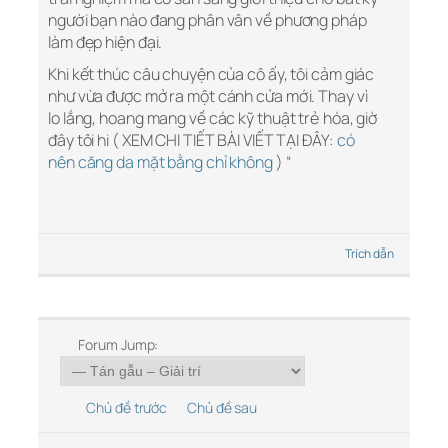
người bạn nào đang phân vân về phương pháp
làm đẹp hiện đại.
Khi kết thúc câu chuyện của cô ấy, tôi cảm giác
như vừa được mở ra một cánh cửa mới. Thay vì
lo lắng, hoang mang về các kỹ thuật trẻ hóa, giờ
đây tôi hi ( XEM CHI TIẾT BÀI VIẾT TẠI ĐÂY:
có
nên căng da mặt bằng chỉ không
) “
Trích dẫn
Forum Jump:
Chủ đề trước
Chủ đề sau