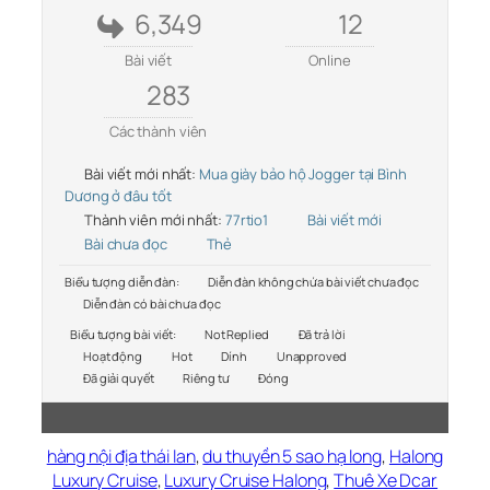
6,349
12
Bài viết
Online
283
Các thành viên
Bài viết mới nhất:
Mua giày bảo hộ Jogger tại Bình
Dương ở đâu tốt
Thành viên mới nhất:
77rtio1
Bài viết mới
Bài chưa đọc
Thẻ
Biểu tượng diễn đàn:
Diễn đàn không chứa bài viết chưa đọc
Diễn đàn có bài chưa đọc
Biểu tượng bài viết:
Not Replied
Đã trả lời
Hoạt động
Hot
Dính
Unapproved
Đã giải quyết
Riêng tư
Đóng
hàng nội địa thái lan
,
du thuyền 5 sao hạ long
,
Halong
Luxury Cruise
,
Luxury Cruise Halong
,
Thuê Xe Dcar