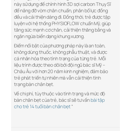
này sử dụng đế chỉnh hình 3D sợi carbon Thụy Sĩ
để nâng đỡ vòm chân chuẩn, phân bổ lực đồng
đều và cải thiện dáng đi. Đồng thời, trẻ được tập
luyện với hệ thống PHYSIOFLOW chuẩn Mỹ, giúp
tăng sức mạnh cơ chân, cải thiện thăng bằng và
ngăn ngừa biến dạng khung xương.
Điểm nổi bật của phương pháp này là an toàn,
không dùng thuốc, không phẫu thuật, và được
cá nhân hóa theo tình trạng của từng trẻ. Mỗi
liệu trình được theo dõi bởi đội ngũ bác sĩ Mỹ –
Châu Âu với hơn 20 năm kinh nghiệm, đảm bảo
trẻ phát triển tự nhiên mà vẫn cải thiện tình
trạng bàn chân bẹt.
Về chi phí, tùy thuộc vào tình trạng và mức độ
bàn chân bẹt của trẻ, bác sĩ sẽ tư vấn
bài tập
cho trẻ 14 tuổi bàn chân bẹt
“