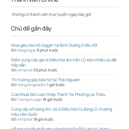
Không có thành viên trực tuyến ngay bây giờ
Chủ đề gần đây
Mua giày bảo hộ Jogger tại Bình Dương ở đâu tốt
Bởi
thegioigay
8 phút trước
Điểm cung cấp giá rẻ Điều hòa âm trần LG kèm nhiều ưu đãi
hấp dẫn
Bởi
vinhphat
59 phút trước
Thị trường giày bảo hộ tại Thái Nguyên
Bởi
trangvangbaoho
1 giờ trước
Cửa Nhựa Đài Loan Ghép Thanh Tại Phường Lái Thiêu
Bởi
Tuongvicuago
18 giờ trước
Cung cấp số lượng lớn, bỏ sỉ Điều hòa tủ đứng LG thương
hiệu Hàn Quốc
Bởi
vinhphat
18 giờ trước
Hỗ trợ giá tốt nhất cho công trình lắp Điều hòa tủ đứng