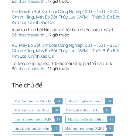
Bởi
thaontasieuthi
,
17 giờ trước
RE: Máy Ép Bột Kim Loại Công Nghiệp 100T – 150T – 250T
Chính Hãng, Máy Ép Bột Thủy Lực JWFM – Thiết Bị Ép Bột
Kim Loại Chính Xác Ca
máy tạo hình bột kim loại giá tốt bao nhiêu bạn ơimáy t…
Bởi
thaontasieuthi
,
17 giờ trước
RE: Máy Ép Bột Kim Loại Công Nghiệp 100T – 150T – 250T
Chính Hãng, Máy Ép Bột Thủy Lực JWFM – Thiết Bị Ép Bột
Kim Loại Chính Xác Ca
Tời kéo công nghiệp, Tới kéo loại nặng giá thế nàoTời k…
Bởi
thaontasieuthi
,
17 giờ trước
Thẻ chủ đề
Máy lạnh âm trần DAIKIN
24
Máy lạnh giấu trần nối ố
18
Máy lạnh giấu trần Daiki
18
Máy lạnh tủ đứng Daikin
15
máy lạnh treo tường DAIK
14
Máy lạnh giấu trần Daikin
11
lắp đặt máy lạnh âm trần
10
Máy lạnh treo tường DAIKI
9