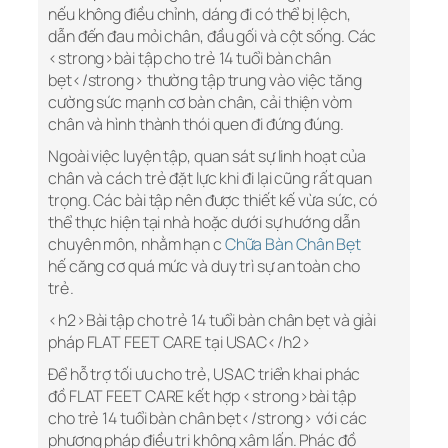
nếu không điều chỉnh, dáng đi có thể bị lệch,
dẫn đến đau mỏi chân, đầu gối và cột sống. Các
<strong>bài tập cho trẻ 14 tuổi bàn chân
bẹt</strong> thường tập trung vào việc tăng
cường sức mạnh cơ bàn chân, cải thiện vòm
chân và hình thành thói quen đi đứng đúng.
Ngoài việc luyện tập, quan sát sự linh hoạt của
chân và cách trẻ đặt lực khi đi lại cũng rất quan
trọng. Các bài tập nên được thiết kế vừa sức, có
thể thực hiện tại nhà hoặc dưới sự hướng dẫn
chuyên môn, nhằm hạn c
Chữa Bàn Chân Bẹt
hế căng cơ quá mức và duy trì sự an toàn cho
trẻ.
<h2>Bài tập cho trẻ 14 tuổi bàn chân bẹt và giải
pháp FLAT FEET CARE tại USAC</h2>
Để hỗ trợ tối ưu cho trẻ, USAC triển khai phác
đồ FLAT FEET CARE kết hợp <strong>bài tập
cho trẻ 14 tuổi bàn chân bẹt</strong> với các
phương pháp điều trị không xâm lấn. Phác đồ