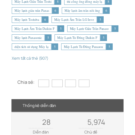
Máy Lạnh Giấu Trần Toshi
8
thi công ống đồng máy lạ
8
Máy lạnh giấu trần Panas
6
Máy lạnh âm trần nối ống
6
Máy lạnh Toshiba
6
Máy Lạnh Âm Trần LG Inve
5
Máy Lạnh Âm Trần Daikin F
5
Máy Lạnh Giấu Trần Panaso
5
Máy lạnh Panasonic
5
Máy Lạnh Tủ Đứng Daikin F
5
diện tích sử dụng Máy lạ
5
Máy Lạnh Tủ Đứng Panason
5
Xem tất cả thẻ (907)
Chia sẻ:
Thống kê diễn đàn
28
5,974
Diễn đàn
Chủ đề