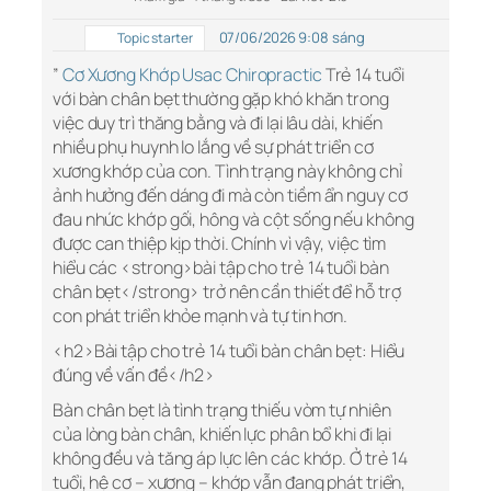
07/06/2026 9:08 sáng
Topic starter
”
Cơ Xương Khớp Usac Chiropractic
Trẻ 14 tuổi
với bàn chân bẹt thường gặp khó khăn trong
việc duy trì thăng bằng và đi lại lâu dài, khiến
nhiều phụ huynh lo lắng về sự phát triển cơ
xương khớp của con. Tình trạng này không chỉ
ảnh hưởng đến dáng đi mà còn tiềm ẩn nguy cơ
đau nhức khớp gối, hông và cột sống nếu không
được can thiệp kịp thời. Chính vì vậy, việc tìm
hiểu các <strong>bài tập cho trẻ 14 tuổi bàn
chân bẹt</strong> trở nên cần thiết để hỗ trợ
con phát triển khỏe mạnh và tự tin hơn.
<h2>Bài tập cho trẻ 14 tuổi bàn chân bẹt: Hiểu
đúng về vấn đề</h2>
Bàn chân bẹt là tình trạng thiếu vòm tự nhiên
của lòng bàn chân, khiến lực phân bổ khi đi lại
không đều và tăng áp lực lên các khớp. Ở trẻ 14
tuổi, hệ cơ – xương – khớp vẫn đang phát triển,