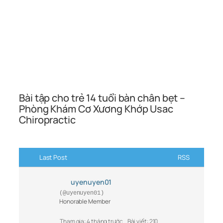
Bài tập cho trẻ 14 tuổi bàn chân bẹt –
Phòng Khám Cơ Xương Khớp Usac
Chiropractic
Last Post
RSS
uyenuyen01
(@uyenuyen01)
Honorable Member
Tham gia: 4 tháng trước
Bài viết: 210