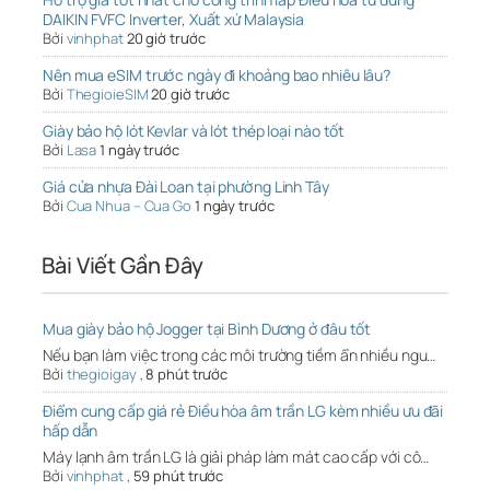
DAIKIN FVFC Inverter, Xuất xứ Malaysia
Bởi
vinhphat
20 giờ trước
Nên mua eSIM trước ngày đi khoảng bao nhiêu lâu?
Bởi
ThegioieSIM
20 giờ trước
Giày bảo hộ lót Kevlar và lót thép loại nào tốt
Bởi
Lasa
1 ngày trước
Giá cửa nhựa Đài Loan tại phường Linh Tây
Bởi
Cua Nhua – Cua Go
1 ngày trước
Bài Viết Gần Đây
Mua giày bảo hộ Jogger tại Bình Dương ở đâu tốt
Nếu bạn làm việc trong các môi trường tiềm ẩn nhiều ngu…
Bởi
thegioigay
,
8 phút trước
Điểm cung cấp giá rẻ Điều hòa âm trần LG kèm nhiều ưu đãi
hấp dẫn
Máy lạnh âm trần LG là giải pháp làm mát cao cấp với cô…
Bởi
vinhphat
,
59 phút trước