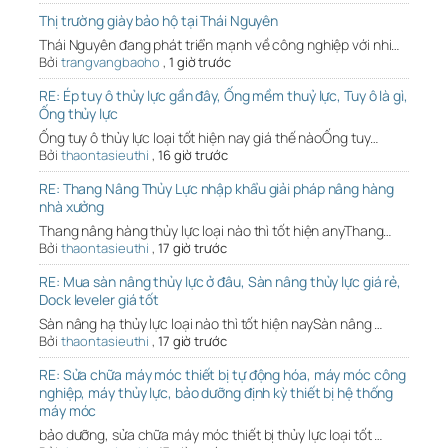
Thị trường giày bảo hộ tại Thái Nguyên
Thái Nguyên đang phát triển mạnh về công nghiệp với nhi…
Bởi
trangvangbaoho
,
1 giờ trước
RE: Ép tuy ô thủy lực gần đây, Ống mềm thuỷ lực, Tuy ô là gì,
Ống thủy lực
Ống tuy ô thủy lực loại tốt hiện nay giá thế nàoỐng tuy…
Bởi
thaontasieuthi
,
16 giờ trước
RE: Thang Nâng Thủy Lực nhập khẩu giải pháp nâng hàng
nhà xưởng
Thang nâng hàng thủy lực loại nào thì tốt hiện anyThang…
Bởi
thaontasieuthi
,
17 giờ trước
RE: Mua sàn nâng thủy lực ở đâu, Sàn nâng thủy lực giá rẻ,
Dock leveler giá tốt
Sàn nâng hạ thủy lực loại nào thì tốt hiện naySàn nâng …
Bởi
thaontasieuthi
,
17 giờ trước
RE: Sửa chữa máy móc thiết bị tự động hóa, máy móc công
nghiệp, máy thủy lực, bảo dưỡng định kỳ thiết bị hệ thống
máy móc
bảo dưỡng, sửa chữa máy móc thiết bị thủy lực loại tốt …