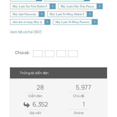
Máy Lạnh Âm Trần Daikin F
5
Máy Lạnh Giấu Trần Panaso
5
Máy lạnh Panasonic
5
Máy Lạnh Tủ Đứng Daikin F
5
diện tích sử dụng Máy lạ
5
Máy Lạnh Tủ Đứng Panason
5
Xem tất cả thẻ (907)
Chia sẻ:
Thống kê diễn đàn
28
5,977
Diễn đàn
Chủ đề
6,352
1
Bài viết
Online