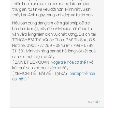
thiện tình trạng da mà còn mang lại cảm giác
thư giãn, tự tin và yêu đời hơn. Mình rất vui khi
thấy Lan Anh ngày càng xinh đẹp và tự tin hơn.
Nếu bạn cũng đang tìm kiếm giải pháp để trẻ
hóa làn da mặt, hãy đến V-Medical để được tư
vấn và trải nghiệm dịch vụ chất lượng. Địa chỉ tại
TP.HCM: 57A Trần Quốc Thảo, P. Võ Thị Sáu, Q.3.
Hotline: 0902 777 269 – 0943 847 799 – 0799
311 301. Mình tin rằng bạn sẽ hài lòng với kết quả
sau khi thực hiện tại đây.
( BÀI VIẾT LIÊN QUAN:
yoga trẻ hóa cơ thể
) với
kết quả sau khi thực hiện tại đây.
( XEM CHI TIẾT BÀI VIẾT TẠI ĐÂY:
bài tập trẻ hóa
da mặt
) “
Trích dẫn