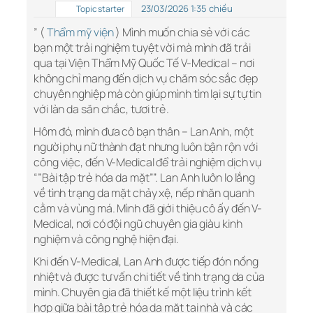
23/03/2026 1:35 chiều
Topic starter
” (
Thẩm mỹ viện
) Mình muốn chia sẻ với các
bạn một trải nghiệm tuyệt vời mà mình đã trải
qua tại Viện Thẩm Mỹ Quốc Tế V-Medical – nơi
không chỉ mang đến dịch vụ chăm sóc sắc đẹp
chuyên nghiệp mà còn giúp mình tìm lại sự tự tin
với làn da săn chắc, tươi trẻ.
Hôm đó, mình đưa cô bạn thân – Lan Anh, một
người phụ nữ thành đạt nhưng luôn bận rộn với
công việc, đến V-Medical để trải nghiệm dịch vụ
“”Bài tập trẻ hóa da mặt””. Lan Anh luôn lo lắng
về tình trạng da mặt chảy xệ, nếp nhăn quanh
cằm và vùng má. Mình đã giới thiệu cô ấy đến V-
Medical, nơi có đội ngũ chuyên gia giàu kinh
nghiệm và công nghệ hiện đại.
Khi đến V-Medical, Lan Anh được tiếp đón nồng
nhiệt và được tư vấn chi tiết về tình trạng da của
mình. Chuyên gia đã thiết kế một liệu trình kết
hợp giữa bài tập trẻ hóa da mặt tại nhà và các