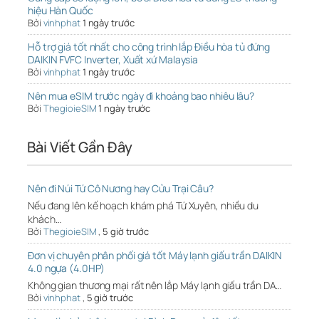
hiệu Hàn Quốc
Bởi
vinhphat
1 ngày trước
Hỗ trợ giá tốt nhất cho công trình lắp Điều hòa tủ đứng
DAIKIN FVFC Inverter, Xuất xứ Malaysia
Bởi
vinhphat
1 ngày trước
Nên mua eSIM trước ngày đi khoảng bao nhiêu lâu?
Bởi
ThegioieSIM
1 ngày trước
Bài Viết Gần Đây
Nên đi Núi Tứ Cô Nương hay Cửu Trại Câu?
Nếu đang lên kế hoạch khám phá Tứ Xuyên, nhiều du
khách…
Bởi
ThegioieSIM
,
5 giờ trước
Đơn vị chuyên phân phối giá tốt Máy lạnh giấu trần DAIKIN
4.0 ngựa (4.0HP)
Không gian thương mại rất nên lắp Máy lạnh giấu trần DA…
Bởi
vinhphat
,
5 giờ trước