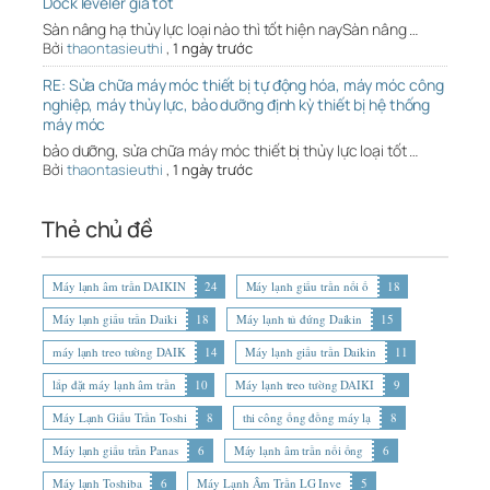
Dock leveler giá tốt
Sàn nâng hạ thủy lực loại nào thì tốt hiện naySàn nâng …
Bởi
thaontasieuthi
,
1 ngày trước
RE: Sửa chữa máy móc thiết bị tự động hóa, máy móc công
nghiệp, máy thủy lực, bảo dưỡng định kỳ thiết bị hệ thống
máy móc
bảo dưỡng, sửa chữa máy móc thiết bị thủy lực loại tốt …
Bởi
thaontasieuthi
,
1 ngày trước
Thẻ chủ đề
Máy lạnh âm trần DAIKIN
24
Máy lạnh giấu trần nối ố
18
Máy lạnh giấu trần Daiki
18
Máy lạnh tủ đứng Daikin
15
máy lạnh treo tường DAIK
14
Máy lạnh giấu trần Daikin
11
lắp đặt máy lạnh âm trần
10
Máy lạnh treo tường DAIKI
9
Máy Lạnh Giấu Trần Toshi
8
thi công ống đồng máy lạ
8
Máy lạnh giấu trần Panas
6
Máy lạnh âm trần nối ống
6
Máy lạnh Toshiba
6
Máy Lạnh Âm Trần LG Inve
5