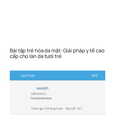
Bài tập trẻ hóa da mặt: Giải pháp y tế cao
cấp cho làn da tươi trẻ
Last Post
RSS
mimi01
(@mimi01)
Famed Member
Tham gia: 9 tháng trước
Bài viết: 1147