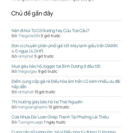
Chủ đề gần đây
Nên đi Núi Tứ Cô Nương hay Cửu Trại Câu?
Bởi
ThegioieSIM
5 giờ trước
Đơn vị chuyên phân phối giá tốt Máy lạnh giấu trần DAIKIN
4.0 ngựa (4.0HP)
Bởi
vinhphat
5 giờ trước
Mua giày bảo hộ Jogger tại Bình Dương ở đâu tốt
Bởi
thegioigay
9 giờ trước
Điểm cung cấp giá rẻ Điều hòa âm trần LG kèm nhiều ưu đãi
hấp dẫn
Bởi
vinhphat
10 giờ trước
Thị trường giày bảo hộ tại Thái Nguyên
Bởi
trangvangbaoho
10 giờ trước
Cửa Nhựa Đài Loan Ghép Thanh Tại Phường Lái Thiêu
Bởi
Tuongvicuago
1 ngày trước
Cung cấp số lượng lớn, bỏ sỉ Điều hòa tủ đứng LG thương