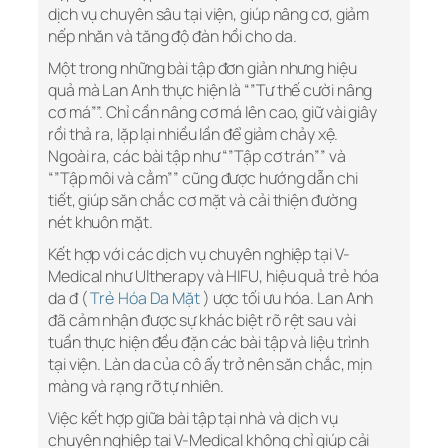
dịch vụ chuyên sâu tại viện, giúp nâng cơ, giảm
nếp nhăn và tăng độ đàn hồi cho da.
Một trong những bài tập đơn giản nhưng hiệu
quả mà Lan Anh thực hiện là “”Tư thế cười nâng
cơ má””. Chỉ cần nâng cơ má lên cao, giữ vài giây
rồi thả ra, lặp lại nhiều lần để giảm chảy xệ.
Ngoài ra, các bài tập như “”Tập cơ trán”” và
“”Tập môi và cằm”” cũng được hướng dẫn chi
tiết, giúp săn chắc cơ mặt và cải thiện đường
nét khuôn mặt.
Kết hợp với các dịch vụ chuyên nghiệp tại V-
Medical như Ultherapy và HIFU, hiệu quả trẻ hóa
da đ (
Trẻ Hóa Da Mặt
) ược tối ưu hóa. Lan Anh
đã cảm nhận được sự khác biệt rõ rệt sau vài
tuần thực hiện đều đặn các bài tập và liệu trình
tại viện. Làn da của cô ấy trở nên săn chắc, mịn
màng và rạng rỡ tự nhiên.
Việc kết hợp giữa bài tập tại nhà và dịch vụ
chuyên nghiệp tại V-Medical không chỉ giúp cải