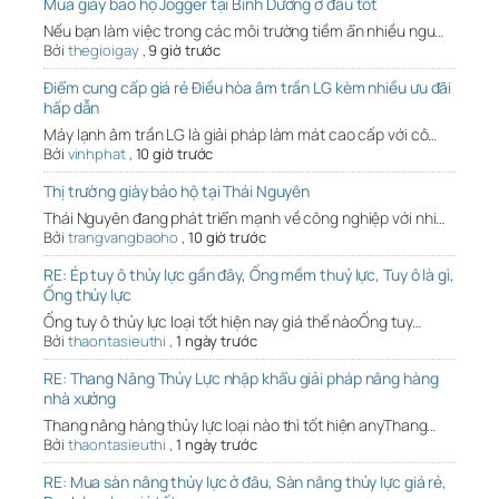
Mua giày bảo hộ Jogger tại Bình Dương ở đâu tốt
Nếu bạn làm việc trong các môi trường tiềm ẩn nhiều ngu…
Bởi
thegioigay
,
9 giờ trước
Điểm cung cấp giá rẻ Điều hòa âm trần LG kèm nhiều ưu đãi
hấp dẫn
Máy lạnh âm trần LG là giải pháp làm mát cao cấp với cô…
Bởi
vinhphat
,
10 giờ trước
Thị trường giày bảo hộ tại Thái Nguyên
Thái Nguyên đang phát triển mạnh về công nghiệp với nhi…
Bởi
trangvangbaoho
,
10 giờ trước
RE: Ép tuy ô thủy lực gần đây, Ống mềm thuỷ lực, Tuy ô là gì,
Ống thủy lực
Ống tuy ô thủy lực loại tốt hiện nay giá thế nàoỐng tuy…
Bởi
thaontasieuthi
,
1 ngày trước
RE: Thang Nâng Thủy Lực nhập khẩu giải pháp nâng hàng
nhà xưởng
Thang nâng hàng thủy lực loại nào thì tốt hiện anyThang…
Bởi
thaontasieuthi
,
1 ngày trước
RE: Mua sàn nâng thủy lực ở đâu, Sàn nâng thủy lực giá rẻ,