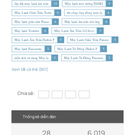
lắp đặt máy lạnh âm trần
10
Máy lạnh treo tường DAIKI
9
Máy Lạnh Giấu Trần Toshi
8
thi công ống đồng máy lạ
8
Máy lạnh giấu trần Panas
6
Máy lạnh âm trần nối ống
6
Máy lạnh Toshiba
6
Máy Lạnh Âm Trần LG Inve
5
Máy Lạnh Âm Trần Daikin F
5
Máy Lạnh Giấu Trần Panaso
5
Máy lạnh Panasonic
5
Máy Lạnh Tủ Đứng Daikin F
5
diện tích sử dụng Máy lạ
5
Máy Lạnh Tủ Đứng Panason
5
Xem tất cả thẻ (907)
Chia sẻ:
Thống kê diễn đàn
28
6,019