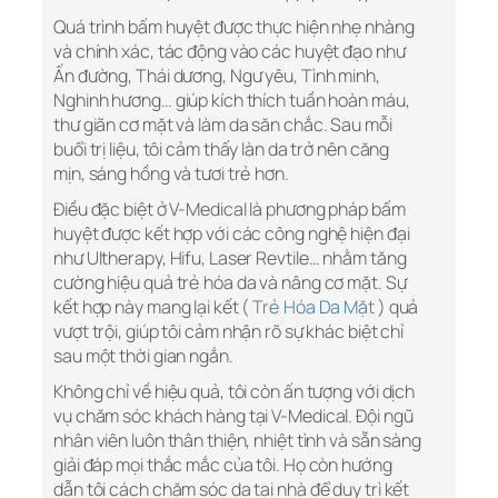
Quá trình bấm huyệt được thực hiện nhẹ nhàng
và chính xác, tác động vào các huyệt đạo như
Ấn đường, Thái dương, Ngư yêu, Tình minh,
Nghinh hương… giúp kích thích tuần hoàn máu,
thư giãn cơ mặt và làm da săn chắc. Sau mỗi
buổi trị liệu, tôi cảm thấy làn da trở nên căng
mịn, sáng hồng và tươi trẻ hơn.
Điều đặc biệt ở V-Medical là phương pháp bấm
huyệt được kết hợp với các công nghệ hiện đại
như Ultherapy, Hifu, Laser Revtile… nhằm tăng
cường hiệu quả trẻ hóa da và nâng cơ mặt. Sự
kết hợp này mang lại kết (
Trẻ Hóa Da Mặt
) quả
vượt trội, giúp tôi cảm nhận rõ sự khác biệt chỉ
sau một thời gian ngắn.
Không chỉ về hiệu quả, tôi còn ấn tượng với dịch
vụ chăm sóc khách hàng tại V-Medical. Đội ngũ
nhân viên luôn thân thiện, nhiệt tình và sẵn sàng
giải đáp mọi thắc mắc của tôi. Họ còn hướng
dẫn tôi cách chăm sóc da tại nhà để duy trì kết