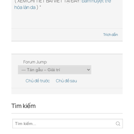
( XEM CHI TIẾT BÀI VIẾT TẠI ĐÂY:
bấm huyệt trẻ
hóa làn da
) “
Trích dẫn
Forum Jump:
Chủ đề trước
Chủ đề sau
Tìm kiếm