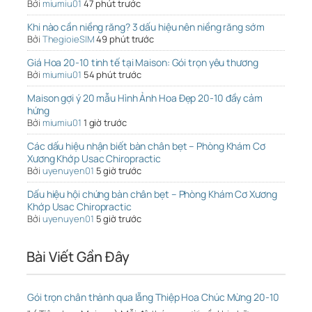
Bởi
miumiu01
47 phút trước
Khi nào cần niềng răng? 3 dấu hiệu nên niềng răng sớm
Bởi
ThegioieSIM
49 phút trước
Giá Hoa 20-10 tinh tế tại Maison: Gói trọn yêu thương
Bởi
miumiu01
54 phút trước
Maison gợi ý 20 mẫu Hình Ảnh Hoa Đẹp 20-10 đầy cảm
hứng
Bởi
miumiu01
1 giờ trước
Các dấu hiệu nhận biết bàn chân bẹt – Phòng Khám Cơ
Xương Khớp Usac Chiropractic
Bởi
uyenuyen01
5 giờ trước
Dấu hiệu hội chứng bàn chân bẹt – Phòng Khám Cơ Xương
Khớp Usac Chiropractic
Bởi
uyenuyen01
5 giờ trước
Bài Viết Gần Đây
Gói trọn chân thành qua lẵng Thiệp Hoa Chúc Mừng 20-10