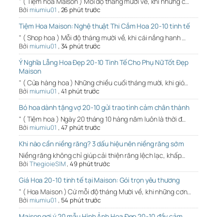
" ( Tiệm hoa Maison ) Mỗi độ tháng mười về, khi những c…
Bởi
miumiu01
,
26 phút trước
Tiệm Hoa Maison: Nghệ thuật Thi Cắm Hoa 20-10 tinh tế
" ( Shop hoa ) Mỗi độ tháng mười về, khi cái nắng hanh …
Bởi
miumiu01
,
34 phút trước
Ý Nghĩa Lẵng Hoa Đẹp 20-10 Tinh Tế Cho Phụ Nữ Tốt Đẹp
Maison
" ( Cửa hàng hoa ) Những chiều cuối tháng mười, khi gió…
Bởi
miumiu01
,
41 phút trước
Bó hoa dành tặng vợ 20-10 gửi trao tình cảm chân thành
" ( Tiệm hoa ) Ngày 20 tháng 10 hàng năm luôn là thời đ…
Bởi
miumiu01
,
47 phút trước
Khi nào cần niềng răng? 3 dấu hiệu nên niềng răng sớm
Niềng răng không chỉ giúp cải thiện răng lệch lạc, khấp…
Bởi
ThegioieSIM
,
49 phút trước
Giá Hoa 20-10 tinh tế tại Maison: Gói trọn yêu thương
" ( Hoa Maison ) Cứ mỗi độ tháng Mười về, khi những cơn…
Bởi
miumiu01
,
54 phút trước
Maison gợi ý 20 mẫu Hình Ảnh Hoa Đẹp 20-10 đầy cảm