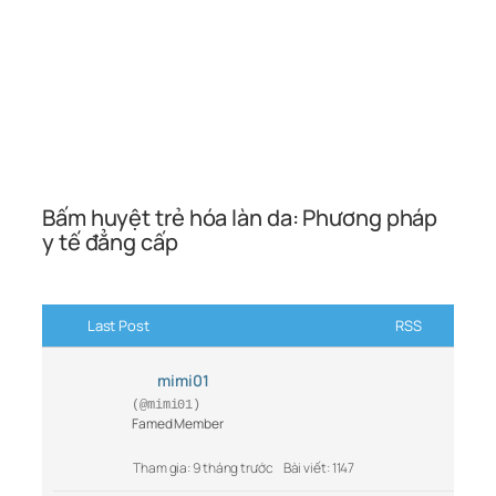
Bấm huyệt trẻ hóa làn da: Phương pháp
y tế đẳng cấp
Last Post
RSS
mimi01
(@mimi01)
Famed Member
Tham gia: 9 tháng trước
Bài viết: 1147