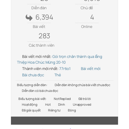
Diễn đàn
Chủ đề
6,394
4
Bài viết
Online
283
Các thành viên
Bài viết mới nhất:
Gói trọn chân thành qua lẵng
Thiệp Hoa Chúc Mừng 20-10
Thành viên mới nhất:
77rtio1
Bài viết mới
Bài chưa đọc
Thẻ
Biểu tượng diễn đàn:
Diễn đàn không chứa bài viết chưa đọc
Diễn đàn có bài chưa đọc
Biểu tượng bài viết:
Not Replied
Đã trả lời
Hoạt động
Hot
Dính
Unapproved
Đã giải quyết
Riêng tư
Đóng