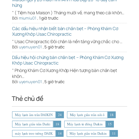
hứng
" ( Tiệm hoa Maison ) Tháng mười về, mang theo cái khôn…
Bởi
miumiu01
,
1 giờ trước
Các dấu hiệu nhận biết bàn chân bẹt – Phòng Khám Cơ
Xương Khớp Usac Chiropractic
" Usac Chiropractic Đôi chân là nền tảng vững chắc cho …
Bởi
uyenuyen01
,
5 giờ trước
Dấu hiệu hội chứng bàn chân bẹt – Phòng Khám Cơ Xương
Khớp Usac Chiropractic
" Phòng Khám Cơ Xương Khớp Hiện tượng bàn chân bẹt
khôn…
Bởi
uyenuyen01
,
5 giờ trước
Thẻ chủ đề
Máy lạnh âm trần DAIKIN
24
Máy lạnh giấu trần nối ố
18
Máy lạnh giấu trần Daiki
18
Máy lạnh tủ đứng Daikin
15
máy lạnh treo tường DAIK
14
Máy lạnh giấu trần Daikin
11