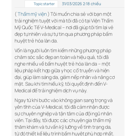
31/03/2026 2:18 chiều
Topic starter
(
Thẩm mỹ viện
) Tôi muốn chia sẻ với bạn một
trải nghiệm tuyệt vời mà tôi đã có tại Viện Thẩm
Mỹ Quốc Tế V-Medical – nơi đã giúp tôi tìm lại vẻ
đẹp tự nhiên và sự tự tin qua phương pháp bấm
huyệt trẻ hóa làn da.
Vốn là người luôn tìm kiếm những phương pháp
chăm sóc sắc đẹp an toàn và hiệu quả, tôi đã
nghe nhiều về bấm huyệt trẻ hóa làn da – một
liệu pháp kết hợp giữa y học cổ truyền và hiện
đại, giúp làm sáng da, giảm nếp nhăn và nâng cơ
mặt. Sau khi tìm hiểu kỹ, tôi quyết định đến V-
Medical để trải nghiệm dịch vụ này.
Ngay từ khi bước vào không gian sang trọng và
yên tĩnh của V-Medical, tôi đã cảm nhận được
sự chuyên nghiệp và tận tâm của đội ngũ nhân
viên. Tại đây, tôi được các chuyên gia thẩm mỹ
thăm khám và tư vấn kỹ lưỡng về tình trạng da,
từ đó thiết kế liệu trình bấm huyệt phù hợp nhất.