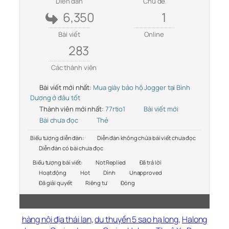
Diễn đàn
Chủ đề
6,350
1
Bài viết
Online
283
Các thành viên
Bài viết mới nhất:
Mua giày bảo hộ Jogger tại Bình
Dương ở đâu tốt
Thành viên mới nhất:
77rtio1
Bài viết mới
Bài chưa đọc
Thẻ
Biểu tượng diễn đàn:
Diễn đàn không chứa bài viết chưa đọc
Diễn đàn có bài chưa đọc
Biểu tượng bài viết:
Not Replied
Đã trả lời
Hoạt động
Hot
Dính
Unapproved
Đã giải quyết
Riêng tư
Đóng
hàng nội địa thái lan
,
du thuyền 5 sao hạ long
,
Halong