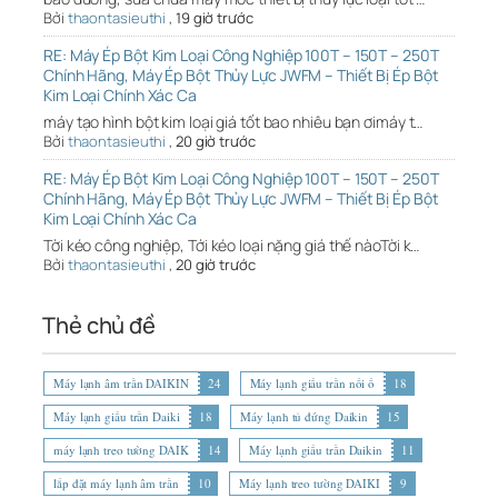
Bởi
thaontasieuthi
,
19 giờ trước
RE: Máy Ép Bột Kim Loại Công Nghiệp 100T – 150T – 250T
Chính Hãng, Máy Ép Bột Thủy Lực JWFM – Thiết Bị Ép Bột
Kim Loại Chính Xác Ca
máy tạo hình bột kim loại giá tốt bao nhiêu bạn ơimáy t…
Bởi
thaontasieuthi
,
20 giờ trước
RE: Máy Ép Bột Kim Loại Công Nghiệp 100T – 150T – 250T
Chính Hãng, Máy Ép Bột Thủy Lực JWFM – Thiết Bị Ép Bột
Kim Loại Chính Xác Ca
Tời kéo công nghiệp, Tới kéo loại nặng giá thế nàoTời k…
Bởi
thaontasieuthi
,
20 giờ trước
Thẻ chủ đề
Máy lạnh âm trần DAIKIN
24
Máy lạnh giấu trần nối ố
18
Máy lạnh giấu trần Daiki
18
Máy lạnh tủ đứng Daikin
15
máy lạnh treo tường DAIK
14
Máy lạnh giấu trần Daikin
11
lắp đặt máy lạnh âm trần
10
Máy lạnh treo tường DAIKI
9