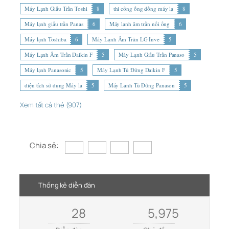
Máy Lạnh Giấu Trần Toshi
8
thi công ống đồng máy lạ
8
Máy lạnh giấu trần Panas
6
Máy lạnh âm trần nối ống
6
Máy lạnh Toshiba
6
Máy Lạnh Âm Trần LG Inve
5
Máy Lạnh Âm Trần Daikin F
5
Máy Lạnh Giấu Trần Panaso
5
Máy lạnh Panasonic
5
Máy Lạnh Tủ Đứng Daikin F
5
diện tích sử dụng Máy lạ
5
Máy Lạnh Tủ Đứng Panason
5
Xem tất cả thẻ (907)
Chia sẻ:
Thống kê diễn đàn
28
5,975