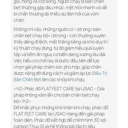
gối, hông và cột sống. Người chạy bị bàn chân
bẹt thường gặp đau nhức, mệt mỏi nhanh và dễ
bị chấn thương do thiếu sự đàn hồi của vòm
chân.
Không chỉ vậy, những người có <strong>bàn
chân bẹt chạy bộ</strong> còn thường xuyên
thấy dáng đi lệch, mất thăng bằng và khó duy trì
kỹ thuật chạy đúng, từ đó giảm hiệu quả luyện
tập và tiềm ẩn nguy cơ biến dạng xương lâu dài.
Việc hiểu cơ chế này là bước đầu tiên để lựa
chọn giải pháp chăm sóc phù hợp, giúp chân
được nâng đỡ đúng cách và giảm áp lực
Điều Trị
Bàn Chân Bẹt
lên các khớp khi chạy.
<h2>Phác đồ FLAT FEET CARE tại USAC – Giải
pháp không xâm lấn cho bàn chân bẹt chạy
bộ</h2>
Để khắc phục những khó khăn khi chạy, phác đồ
FLAT FEET CARE tại USAC mang đến giải pháp
toàn diện. Phác đồ kết hợp đế chỉnh hình 3D sợi
carbon Thụy Sĩ và hệ thống bài tập trị liệu