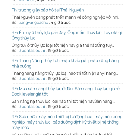
Thị trường giày bảo hộ tại Thái Nguyên
Thái Nguyên đang phát triển mạnh về công nghiệp với nhi…
Bởi
trangvangbaoho
,
4 giờ trước
RE: Ép tuy ô thủy lực gần đây, Ống mềm thuỷ lực, Tuy ô là gì,
Ống thủy lực
Ống tuy ô thủy lực loại tốt hiện nay giá thế nàoỐng tuy…
Bởi
thaontasieuthi
,
19 giờ trước
RE: Thang Nâng Thủy Lực nhập khẩu giải pháp nâng hàng
nhà xưởng
Thang nâng hàng thủy lực loại nào thì tốt hiện anyThang…
Bởi
thaontasieuthi
,
19 giờ trước
RE: Mua sàn nâng thủy lực ở đâu, Sàn nâng thủy lực giá rẻ,
Dock leveler giá tốt
Sàn nâng hạ thủy lực loại nào thì tốt hiện naySàn nâng …
Bởi
thaontasieuthi
,
19 giờ trước
RE: Sửa chữa máy móc thiết bị tự động hóa, máy móc công
nghiệp, máy thủy lực, bảo dưỡng định kỳ thiết bị hệ thống
máy móc
bảo dưỡng, sửa chữa máy móc thiết bị thủy lực loại tốt …