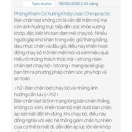
09/06/2026 2:45 sáng
Topic starter
Phòng Khám Cơ Xương Khớp Usac Chiropractic
Bàn chân bẹt không chỉ là vấn đề thẩm mỹ mà
còn ảnh hưởng trực tiếp đến sức khỏe xương
khớp, đặc biệt khi bạn đam mê chạy bộ. Nhiều
người gặp khó khăn trong việc giữ thăng bằng,
đau nhức chân và đầu gối, điều này khiến hoạt
động chạy bộ trở nên mệt mỏi và kém hiệu quả.
Hiểu rõ những thách thức mà <strong>bàn
chân bẹt chạy bộ</strong> mang lại sẽ giúp
bạn tìm ra phương pháp chăm sóc phù hợp và
an toàn.
<h2>Bàn chân bẹt chạy bộ và những ảnh
hưởng cần lưu ý</h2>
Bàn chân bẹt là tình trạng lòng bàn chân thẳng,
không có vòm, khiến toàn bộ mặt dưới bàn chân
áp sát mặt đất khi đứng. Khi chạy bộ, điều này
đồng nghĩa với việc hệ thống giảm chấn tự nhiên
của cơ thể bị mất đi, dẫn đến áp lực lớn lên khớp