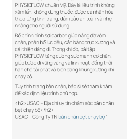
PHYSIOFLOW chuẩn Mỹ. Đây là liệu trình không
xâm lấn, không dùng thuốc, được cá nhân hóa
theo từng tình trạng, đảm bảo an toàn và nhẹ
nhàng cho người sử dụng.
Đế chỉnh hình sợi carbon giúp nâng đỡ vòm
chân, phân bổ lực đều, cân bằng trục xương và
cải thiện dáng đi. Trong khi đó, bài tập
PHYSIOFLOW tăng cường sức mạnh cơ chân,
giúp bước đi vững vàng và linh hoạt, đồng thời
hạn chế tái phát và biến dạng khung xương khi
chạy bộ.
Tùy tình trạng bàn chân, bác sĩ sẽ thăm khám
để xác định liệu trình phù hợp.
<h2>USAC – Địa chỉ uy tín chăm sóc bàn chân
bẹt chạy bộ</h2>
USAC – Công Ty TN
bàn chân bẹt chạy bộ
“