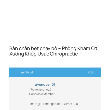
Bàn chân bẹt chạy bộ – Phòng Khám Cơ
Xương Khớp Usac Chiropractic
Last Post
RSS
uyenuyen01
(@uyenuyen01)
Honorable Member
Tham gia: 4 tháng trước
Bài viết: 210