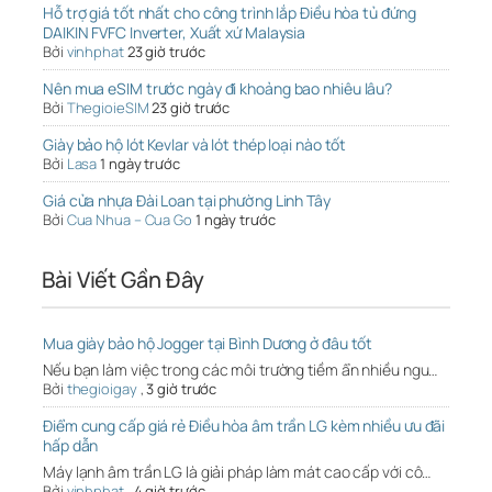
Hỗ trợ giá tốt nhất cho công trình lắp Điều hòa tủ đứng
DAIKIN FVFC Inverter, Xuất xứ Malaysia
Bởi
vinhphat
23 giờ trước
Nên mua eSIM trước ngày đi khoảng bao nhiêu lâu?
Bởi
ThegioieSIM
23 giờ trước
Giày bảo hộ lót Kevlar và lót thép loại nào tốt
Bởi
Lasa
1 ngày trước
Giá cửa nhựa Đài Loan tại phường Linh Tây
Bởi
Cua Nhua – Cua Go
1 ngày trước
Bài Viết Gần Đây
Mua giày bảo hộ Jogger tại Bình Dương ở đâu tốt
Nếu bạn làm việc trong các môi trường tiềm ẩn nhiều ngu…
Bởi
thegioigay
,
3 giờ trước
Điểm cung cấp giá rẻ Điều hòa âm trần LG kèm nhiều ưu đãi
hấp dẫn
Máy lạnh âm trần LG là giải pháp làm mát cao cấp với cô…
Bởi
vinhphat
,
4 giờ trước