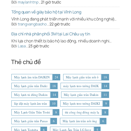
Bởi
maylanhtnp
,
21 giờ trước
Tổng quan về giày bảo hộ tại Vĩnh Long
Vĩnh Long đang phát triển mạnh với nhiều khu công nghiệ…
Bởi
trangvangbaoho
,
22 giờ trước
Địa chỉ nhà phân phối 3M tại Lai Châu uy tín
Khi lựa chọn thiết bị bảo hộ lao động, nhiều doanh nghi…
Bởi
Lasa
,
23 giờ trước
Thẻ chủ đề
Máy lạnh âm trần DAIKIN
24
Máy lạnh giấu trần nối ố
18
Máy lạnh giấu trần Daiki
18
máy lạnh treo tường DAIK
14
Máy lạnh tủ đứng Daikin
14
Máy lạnh giấu trần Daikin
11
lắp đặt máy lạnh âm trần
10
Máy lạnh treo tường DAIKI
9
Máy Lạnh Giấu Trần Toshi
8
thi công ống đồng máy lạ
8
Máy lạnh giấu trần Panas
6
Máy lạnh âm trần nối ống
6
Máy lạnh Toshiba
6
Máy Lạnh Âm Trần LG Inve
5