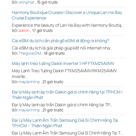
Bởi
vinhphat
,
15 giờ trước
Harmony Boutique Cruises | Discover a Unique Lan Ha Bay
Cruise Experience
Experience the beauty of Lan Ha Bay with Harmony Boutiq…
Bởi
admin
,
17 giờ trước
Cài eSIM du lịch cần phải gỡ eSIM di động ra không?
Cài eSIM du lịch là giải pháp giúp kết nối Internet nha…
Bởi
ThegioieSIM
,
18 giờ trước
Máy lạnh treo tường Daikin Inverter 1 HP FTKM25AVMV
Máy Lạnh Treo Tường Daikin FTKM25AVMV/RKM25AVMV
Inverte…
Bởi
maylanhtnp
,
21 giờ trước
Đại lý Máy lạnh áp trần Daikin giá sỉ chính hãng tại TP.HCM |
Thiên Ngân Phát
Đại lý Máy lạnh áp trần Daikin giá sỉ chính hãng tại TP…
Bởi
maylanhtnp
,
21 giờ trước
Đại Lý Máy Lạnh Âm Trần Samsung Giá Sỉ Chính Hãng Tại
TP.HCM – Thiên Ngân Phát
Đại Lý Máy Lạnh Âm Trần Samsung Giá Sỉ Chính Hãng Tại T…