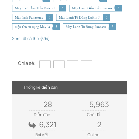
Máy Lạnh Âm Trần Daikin F
5
Máy Lạnh Giấu Trần Panaso
5
Máy lạnh Panasonic
5
Máy Lạnh Tủ Đứng Daikin F
5
diện tích sử dụng Máy lạ
5
Máy Lạnh Tủ Đứng Panason
5
Xem tất cả thẻ (894)
Chia sẻ:
Thống kê diễn đàn
28
5,963
Diễn đàn
Chủ đề
6,321
2
Bài viết
Online