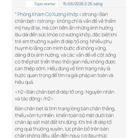
15/06/2026 2:26 sáng
Topic starter
”
Phòng Khám Cơ Xương Khớp
<strong>Bàn
chân bẹt</strong> không chỉ là vấn đề về thẩm
mỹ hay đi lại, mà còn tiềm ẩn những ảnh hưởng
lâu dài đến sức khỏe cơ xương khớp, đặc biệt khi
trẻ em thường xuyên đi dép tổ ong. Nhiều phụ
huynh lo lắng con mình bước đi không vững,
dáng đi bị ảnh hưởng, và các vấn đề về cột sống
có thể phát triển theo thời gian nếu không được
can thiệp sớm. Hiểu đúng về tình trạng này là
bước quan trọng để tìm ra giải pháp an toàn và
hiệu quả.
<h2>Bàn chân bẹt đi dép tổ ong: Nguyên nhân
và tác động</h2>
Bàn chân bẹt là tình trạng lòng bàn chân thẳng,
thiếu vòm tự nhiên, khiến toàn bộ mặt dưới bàn
chân áp sát mặt đất khi đứng. Khi trẻ đi dép tổ
ong quá thường xuyên, lực phân bố trên bàn
chân không đều, dẫn đến nguy cơ đau nhức