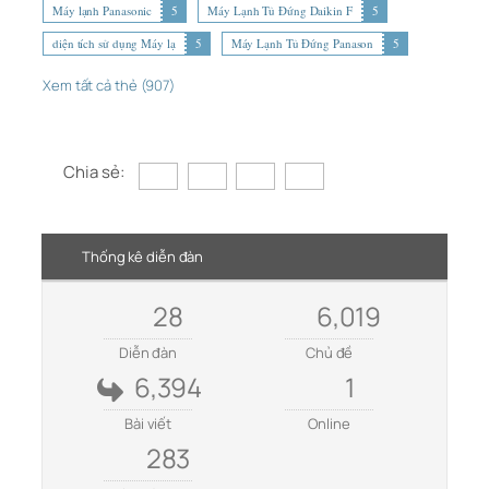
Máy lạnh Panasonic
5
Máy Lạnh Tủ Đứng Daikin F
5
diện tích sử dụng Máy lạ
5
Máy Lạnh Tủ Đứng Panason
5
Xem tất cả thẻ (907)
Chia sẻ:
Thống kê diễn đàn
28
6,019
Diễn đàn
Chủ đề
6,394
1
Bài viết
Online
283