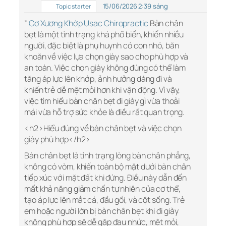
15/06/2026 2:39 sáng
Topic starter
”
Cơ Xương Khớp Usac Chiropractic
Bàn chân
bẹt là một tình trạng khá phổ biến, khiến nhiều
người, đặc biệt là phụ huynh có con nhỏ, băn
khoăn về việc lựa chọn giày sao cho phù hợp và
an toàn. Việc chọn giày không đúng có thể làm
tăng áp lực lên khớp, ảnh hưởng dáng đi và
khiến trẻ dễ mệt mỏi hơn khi vận động. Vì vậy,
việc tìm hiểu bàn chân bẹt đi giày gì vừa thoải
mái vừa hỗ trợ sức khỏe là điều rất quan trọng.
<h2>Hiểu đúng về bàn chân bẹt và việc chọn
giày phù hợp</h2>
Bàn chân bẹt là tình trạng lòng bàn chân phẳng,
không có vòm, khiến toàn bộ mặt dưới bàn chân
tiếp xúc với mặt đất khi đứng. Điều này dẫn đến
mất khả năng giảm chấn tự nhiên của cơ thể,
tạo áp lực lên mắt cá, đầu gối, và cột sống. Trẻ
em hoặc người lớn bị bàn chân bẹt khi đi giày
không phù hợp sẽ dễ gặp đau nhức, mệt mỏi,