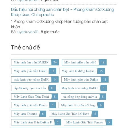
Dấu hiệu hội chứng bàn chân bẹt – Phòng Khám Cơ Xương
Khớp Usac Chiropractic
" Phòng Khám Cơ Xương Khớp Hiện tượng bàn chân bẹt
khôn…
Bởi
uyenuyen01
,
8 giờ trước
Thẻ chủ đề
Máy lạnh âm trần DAIKIN
24
Máy lạnh giấu trần nối ố
18
Máy lạnh giấu trần Daiki
18
Máy lạnh tủ đứng Daikin
15
máy lạnh treo tường DAIK
14
Máy lạnh giấu trần Daikin
11
lắp đặt máy lạnh âm trần
10
Máy lạnh treo tường DAIKI
9
Máy Lạnh Giấu Trần Toshi
8
thi công ống đồng máy lạ
8
Máy lạnh giấu trần Panas
6
Máy lạnh âm trần nối ống
6
Máy lạnh Toshiba
6
Máy Lạnh Âm Trần LG Inve
5
Máy Lạnh Âm Trần Daikin F
5
Máy Lạnh Giấu Trần Panaso
5