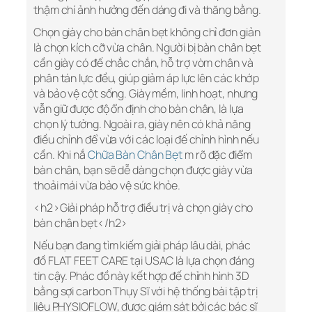
thậm chí ảnh hưởng đến dáng đi và thăng bằng.
Chọn giày cho bàn chân bẹt không chỉ đơn giản
là chọn kích cỡ vừa chân. Người bị bàn chân bẹt
cần giày có đế chắc chắn, hỗ trợ vòm chân và
phân tán lực đều, giúp giảm áp lực lên các khớp
và bảo vệ cột sống. Giày mềm, linh hoạt, nhưng
vẫn giữ được độ ổn định cho bàn chân, là lựa
chọn lý tưởng. Ngoài ra, giày nên có khả năng
điều chỉnh để vừa với các loại đế chỉnh hình nếu
cần. Khi nắ
Chữa Bàn Chân Bẹt
m rõ đặc điểm
bàn chân, bạn sẽ dễ dàng chọn được giày vừa
thoải mái vừa bảo vệ sức khỏe.
<h2>Giải pháp hỗ trợ điều trị và chọn giày cho
bàn chân bẹt</h2>
Nếu bạn đang tìm kiếm giải pháp lâu dài, phác
đồ FLAT FEET CARE tại USAC là lựa chọn đáng
tin cậy. Phác đồ này kết hợp đế chỉnh hình 3D
bằng sợi carbon Thụy Sĩ với hệ thống bài tập trị
liệu PHYSIOFLOW, được giám sát bởi các bác sĩ