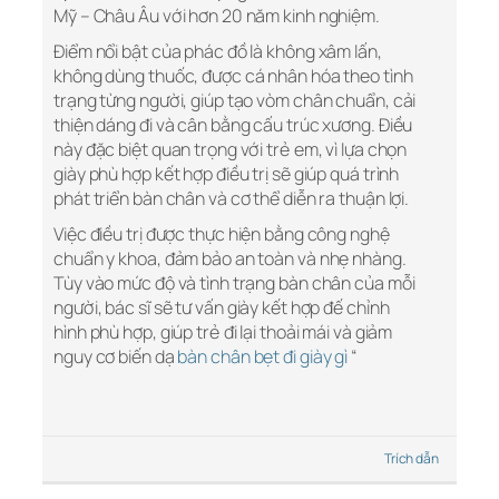
Mỹ – Châu Âu với hơn 20 năm kinh nghiệm.
Điểm nổi bật của phác đồ là không xâm lấn,
không dùng thuốc, được cá nhân hóa theo tình
trạng từng người, giúp tạo vòm chân chuẩn, cải
thiện dáng đi và cân bằng cấu trúc xương. Điều
này đặc biệt quan trọng với trẻ em, vì lựa chọn
giày phù hợp kết hợp điều trị sẽ giúp quá trình
phát triển bàn chân và cơ thể diễn ra thuận lợi.
Việc điều trị được thực hiện bằng công nghệ
chuẩn y khoa, đảm bảo an toàn và nhẹ nhàng.
Tùy vào mức độ và tình trạng bàn chân của mỗi
người, bác sĩ sẽ tư vấn giày kết hợp đế chỉnh
hình phù hợp, giúp trẻ đi lại thoải mái và giảm
nguy cơ biến dạ
bàn chân bẹt đi giày gì
“
Trích dẫn