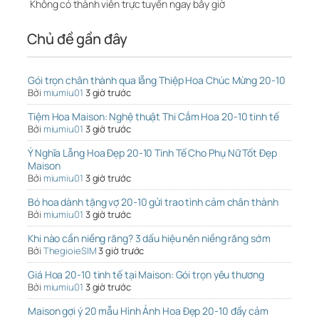
Không có thành viên trực tuyến ngay bây giờ
Chủ đề gần đây
Gói trọn chân thành qua lẵng Thiệp Hoa Chúc Mừng 20-10
Bởi
miumiu01
3 giờ trước
Tiệm Hoa Maison: Nghệ thuật Thi Cắm Hoa 20-10 tinh tế
Bởi
miumiu01
3 giờ trước
Ý Nghĩa Lẵng Hoa Đẹp 20-10 Tinh Tế Cho Phụ Nữ Tốt Đẹp
Maison
Bởi
miumiu01
3 giờ trước
Bó hoa dành tặng vợ 20-10 gửi trao tình cảm chân thành
Bởi
miumiu01
3 giờ trước
Khi nào cần niềng răng? 3 dấu hiệu nên niềng răng sớm
Bởi
ThegioieSIM
3 giờ trước
Giá Hoa 20-10 tinh tế tại Maison: Gói trọn yêu thương
Bởi
miumiu01
3 giờ trước
Maison gợi ý 20 mẫu Hình Ảnh Hoa Đẹp 20-10 đầy cảm