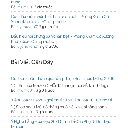
hứng
Bởi
miumiu01
3 giờ trước
Các dấu hiệu nhận biết bàn chân bẹt – Phòng Khám Cơ
Xương Khớp Usac Chiropractic
Bởi
uyenuyen01
7 giờ trước
Dấu hiệu hội chứng bàn chân bẹt – Phòng Khám Cơ Xương
Khớp Usac Chiropractic
Bởi
uyenuyen01
8 giờ trước
Bài Viết Gần Đây
Gói trọn chân thành qua lẵng Thiệp Hoa Chúc Mừng 20-10
" ( Tiệm hoa Maison ) Mỗi độ tháng mười về, khi những c…
Bởi
miumiu01
,
3 giờ trước
Tiệm Hoa Maison: Nghệ thuật Thi Cắm Hoa 20-10 tinh tế
" ( Shop hoa ) Mỗi độ tháng mười về, khi cái nắng hanh …
Bởi
miumiu01
,
3 giờ trước
Ý Nghĩa Lẵng Hoa Đẹp 20-10 Tinh Tế Cho Phụ Nữ Tốt Đẹp
Maison