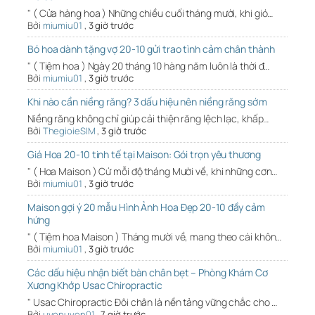
" ( Cửa hàng hoa ) Những chiều cuối tháng mười, khi gió…
Bởi
miumiu01
,
3 giờ trước
Bó hoa dành tặng vợ 20-10 gửi trao tình cảm chân thành
" ( Tiệm hoa ) Ngày 20 tháng 10 hàng năm luôn là thời đ…
Bởi
miumiu01
,
3 giờ trước
Khi nào cần niềng răng? 3 dấu hiệu nên niềng răng sớm
Niềng răng không chỉ giúp cải thiện răng lệch lạc, khấp…
Bởi
ThegioieSIM
,
3 giờ trước
Giá Hoa 20-10 tinh tế tại Maison: Gói trọn yêu thương
" ( Hoa Maison ) Cứ mỗi độ tháng Mười về, khi những cơn…
Bởi
miumiu01
,
3 giờ trước
Maison gợi ý 20 mẫu Hình Ảnh Hoa Đẹp 20-10 đầy cảm
hứng
" ( Tiệm hoa Maison ) Tháng mười về, mang theo cái khôn…
Bởi
miumiu01
,
3 giờ trước
Các dấu hiệu nhận biết bàn chân bẹt – Phòng Khám Cơ
Xương Khớp Usac Chiropractic
" Usac Chiropractic Đôi chân là nền tảng vững chắc cho …
Bởi
uyenuyen01
,
7 giờ trước