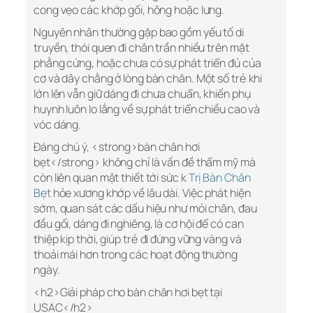
cong vẹo các khớp gối, hông hoặc lưng.
Nguyên nhân thường gặp bao gồm yếu tố di
truyền, thói quen đi chân trần nhiều trên mặt
phẳng cứng, hoặc chưa có sự phát triển đủ của
cơ và dây chằng ở lòng bàn chân. Một số trẻ khi
lớn lên vẫn giữ dáng đi chưa chuẩn, khiến phụ
huynh luôn lo lắng về sự phát triển chiều cao và
vóc dáng.
Đáng chú ý, <strong>bàn chân hơi
bẹt</strong> không chỉ là vấn đề thẩm mỹ mà
còn liên quan mật thiết tới sức k
Trị Bàn Chân
Bẹt
hỏe xương khớp về lâu dài. Việc phát hiện
sớm, quan sát các dấu hiệu như mỏi chân, đau
đầu gối, dáng đi nghiêng, là cơ hội để có can
thiệp kịp thời, giúp trẻ đi đứng vững vàng và
thoải mái hơn trong các hoạt động thường
ngày.
<h2>Giải pháp cho bàn chân hơi bẹt tại
USAC</h2>