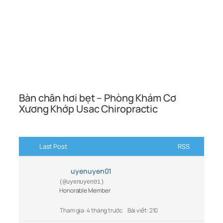
Bàn chân hơi bẹt – Phòng Khám Cơ
Xương Khớp Usac Chiropractic
Last Post
RSS
uyenuyen01
(@uyenuyen01)
Honorable Member
Tham gia: 4 tháng trước
Bài viết: 210