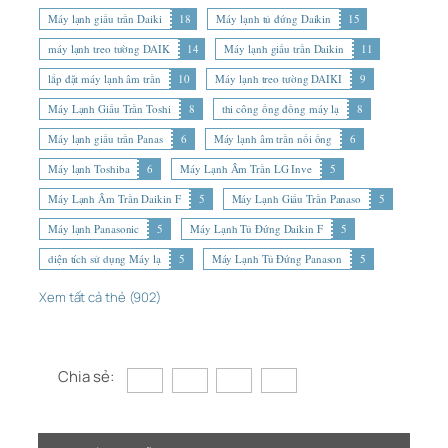
Máy lạnh giấu trần Daiki
18
Máy lạnh tủ đứng Daikin
15
máy lạnh treo tường DAIK
14
Máy lạnh giấu trần Daikin
11
lắp đặt máy lạnh âm trần
10
Máy lạnh treo tường DAIKI
9
Máy Lạnh Giấu Trần Toshi
8
thi công ống đồng máy lạ
8
Máy lạnh giấu trần Panas
6
Máy lạnh âm trần nối ống
6
Máy lạnh Toshiba
6
Máy Lạnh Âm Trần LG Inve
5
Máy Lạnh Âm Trần Daikin F
5
Máy Lạnh Giấu Trần Panaso
5
Máy lạnh Panasonic
5
Máy Lạnh Tủ Đứng Daikin F
5
diện tích sử dụng Máy lạ
5
Máy Lạnh Tủ Đứng Panason
5
Xem tất cả thẻ (902)
Chia sẻ: