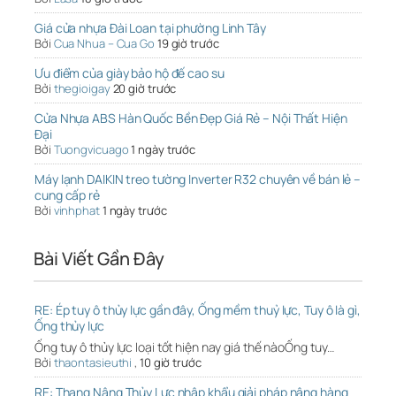
Giá cửa nhựa Đài Loan tại phường Linh Tây
Bởi
Cua Nhua – Cua Go
19 giờ trước
Ưu điểm của giày bảo hộ đế cao su
Bởi
thegioigay
20 giờ trước
Cửa Nhựa ABS Hàn Quốc Bền Đẹp Giá Rẻ – Nội Thất Hiện
Đại
Bởi
Tuongvicuago
1 ngày trước
Máy lạnh DAIKIN treo tường Inverter R32 chuyên về bán lẻ –
cung cấp rẻ
Bởi
vinhphat
1 ngày trước
Bài Viết Gần Đây
RE: Ép tuy ô thủy lực gần đây, Ống mềm thuỷ lực, Tuy ô là gì,
Ống thủy lực
Ống tuy ô thủy lực loại tốt hiện nay giá thế nàoỐng tuy…
Bởi
thaontasieuthi
,
10 giờ trước
RE: Thang Nâng Thủy Lực nhập khẩu giải pháp nâng hàng