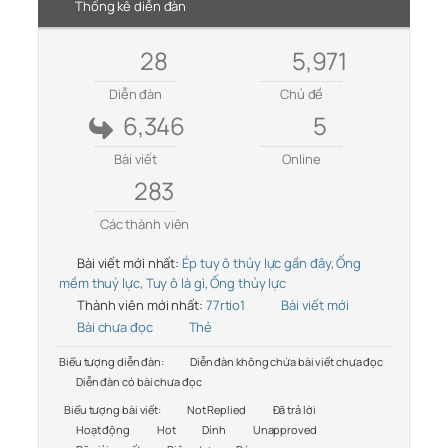
Thống kê diễn đàn
28
5,971
Diễn đàn
Chủ đề
6,346
5
Bài viết
Online
283
Các thành viên
Bài viết mới nhất:
Ép tuy ô thủy lực gần đây, Ống
mềm thuỷ lực, Tuy ô là gì, Ống thủy lực
Thành viên mới nhất:
77rtio1
Bài viết mới
Bài chưa đọc
Thẻ
Biểu tượng diễn đàn:
Diễn đàn không chứa bài viết chưa đọc
Diễn đàn có bài chưa đọc
Biểu tượng bài viết:
Not Replied
Đã trả lời
Hoạt động
Hot
Dính
Unapproved