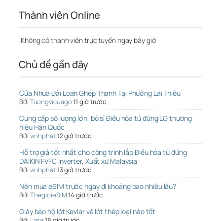
Thành viên Online
Không có thành viên trực tuyến ngay bây giờ
Chủ đề gần đây
Cửa Nhựa Đài Loan Ghép Thanh Tại Phường Lái Thiêu
Bởi
Tuongvicuago
11 giờ trước
Cung cấp số lượng lớn, bỏ sỉ Điều hòa tủ đứng LG thương
hiệu Hàn Quốc
Bởi
vinhphat
12 giờ trước
Hỗ trợ giá tốt nhất cho công trình lắp Điều hòa tủ đứng
DAIKIN FVFC Inverter, Xuất xứ Malaysia
Bởi
vinhphat
13 giờ trước
Nên mua eSIM trước ngày đi khoảng bao nhiêu lâu?
Bởi
ThegioieSIM
14 giờ trước
Giày bảo hộ lót Kevlar và lót thép loại nào tốt
Bởi
Lasa
18 giờ trước