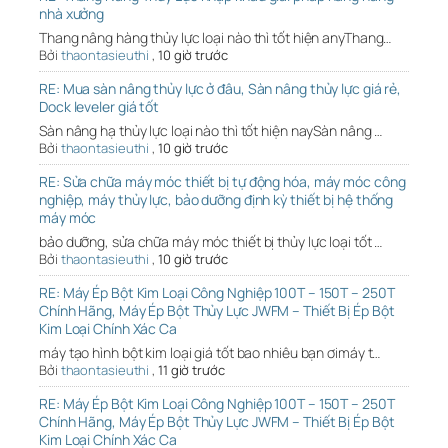
nhà xưởng
Thang nâng hàng thủy lực loại nào thì tốt hiện anyThang…
Bởi
thaontasieuthi
,
10 giờ trước
RE: Mua sàn nâng thủy lực ở đâu, Sàn nâng thủy lực giá rẻ,
Dock leveler giá tốt
Sàn nâng hạ thủy lực loại nào thì tốt hiện naySàn nâng …
Bởi
thaontasieuthi
,
10 giờ trước
RE: Sửa chữa máy móc thiết bị tự động hóa, máy móc công
nghiệp, máy thủy lực, bảo dưỡng định kỳ thiết bị hệ thống
máy móc
bảo dưỡng, sửa chữa máy móc thiết bị thủy lực loại tốt …
Bởi
thaontasieuthi
,
10 giờ trước
RE: Máy Ép Bột Kim Loại Công Nghiệp 100T – 150T – 250T
Chính Hãng, Máy Ép Bột Thủy Lực JWFM – Thiết Bị Ép Bột
Kim Loại Chính Xác Ca
máy tạo hình bột kim loại giá tốt bao nhiêu bạn ơimáy t…
Bởi
thaontasieuthi
,
11 giờ trước
RE: Máy Ép Bột Kim Loại Công Nghiệp 100T – 150T – 250T
Chính Hãng, Máy Ép Bột Thủy Lực JWFM – Thiết Bị Ép Bột
Kim Loại Chính Xác Ca