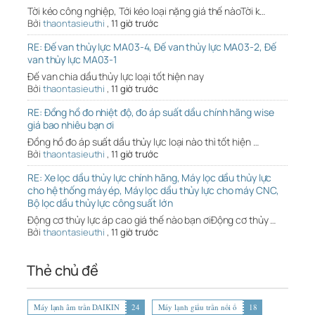
Tời kéo công nghiệp, Tới kéo loại nặng giá thế nàoTời k…
Bởi
thaontasieuthi
,
11 giờ trước
RE: Đế van thủy lực MA03-4, Đế van thủy lực MA03-2, Đế
van thủy lực MA03-1
Đế van chia dầu thủy lực loại tốt hiện nay
Bởi
thaontasieuthi
,
11 giờ trước
RE: Đồng hồ đo nhiệt độ, đo áp suất dầu chính hãng wise
giá bao nhiêu bạn ơi
Đồng hồ đo áp suất dầu thủy lực loại nào thì tốt hiện …
Bởi
thaontasieuthi
,
11 giờ trước
RE: Xe lọc dầu thủy lực chính hãng, Máy lọc dầu thủy lực
cho hệ thống máy ép, Máy lọc dầu thủy lực cho máy CNC,
Bộ lọc dầu thủy lực công suất lớn
Động cơ thủy lực áp cao giá thế nào bạn ơiĐộng cơ thủy …
Bởi
thaontasieuthi
,
11 giờ trước
Thẻ chủ đề
Máy lạnh âm trần DAIKIN
24
Máy lạnh giấu trần nối ố
18