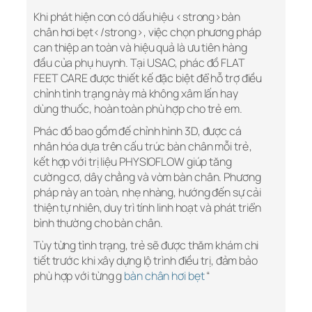
Khi phát hiện con có dấu hiệu <strong>bàn
chân hơi bẹt</strong>, việc chọn phương pháp
can thiệp an toàn và hiệu quả là ưu tiên hàng
đầu của phụ huynh. Tại USAC, phác đồ FLAT
FEET CARE được thiết kế đặc biệt để hỗ trợ điều
chỉnh tình trạng này mà không xâm lấn hay
dùng thuốc, hoàn toàn phù hợp cho trẻ em.
Phác đồ bao gồm đế chỉnh hình 3D, được cá
nhân hóa dựa trên cấu trúc bàn chân mỗi trẻ,
kết hợp với trị liệu PHYSIOFLOW giúp tăng
cường cơ, dây chằng và vòm bàn chân. Phương
pháp này an toàn, nhẹ nhàng, hướng đến sự cải
thiện tự nhiên, duy trì tính linh hoạt và phát triển
bình thường cho bàn chân.
Tùy từng tình trạng, trẻ sẽ được thăm khám chi
tiết trước khi xây dựng lộ trình điều trị, đảm bảo
phù hợp với từng g
bàn chân hơi bẹt
“