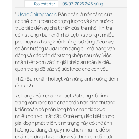
06/07/2026 2:45 sáng
Topic starter
”
Usac Chiropractic
Bàn chân là nền tảng của
cơ thể, chịu toàn bộ trọng lượng và ảnh hưởng
trực tiếp đến sự phát triển của trẻ nhỏ. Khi trẻ
có <strong>bàn chân hơi bẹt</strong>, nhiều
phụ huynh không khỏi lo lắng, sợ rằng điều này
sẽ ảnh hưởng lâu dài đến dáng đi, khả năng vận
động và các vấn đề xương khớp sau này. Việc
nhận biết sớm và tìm giải pháp an toàn là điều
quan trọng để bảo vệ sức khỏe cho con yêu.
<h2>Bàn chân hơi bẹt và những ảnh hưởng tiềm
ẩn</h2>
<strong>Bàn chân hơi bẹt</strong> là tình
trạng vòm lòng bàn chân thấp hơn bình thường,
khiến toàn bộ phần lòng bàn chân tiếp xúc
nhiều hơn với mặt đất. Ở trẻ em, đặc biệt trong
giai đoạn phát triển, tình trạng này có thể ảnh
hưởng tới dáng đi, gây mỏi chân nhanh, dễ bị
chấn thương khi vận động và thậm chí dẫn tới