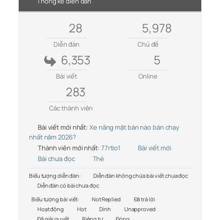
Thống kê diễn đàn
28
5,978
Diễn đàn
Chủ đề
6,353
5
Bài viết
Online
283
Các thành viên
Bài viết mới nhất:
Xe nâng mặt bàn nào bán chạy
nhất năm 2026?
Thành viên mới nhất:
77rtio1
Bài viết mới
Bài chưa đọc
Thẻ
Biểu tượng diễn đàn:
Diễn đàn không chứa bài viết chưa đọc
Diễn đàn có bài chưa đọc
Biểu tượng bài viết:
Not Replied
Đã trả lời
Hoạt động
Hot
Dính
Unapproved
Đã giải quyết
Riêng tư
Đóng