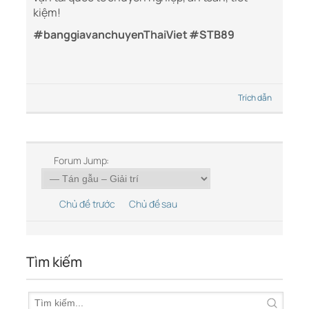
kiệm!
#banggiavanchuyenThaiViet #STB89
Trích dẫn
Forum Jump:
Chủ đề trước
Chủ đề sau
Tìm kiếm