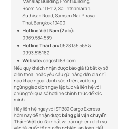
Mahalap Building, Front Building,
Room No. 111-112, Soi Inthamara 1,
Suthisan Road, Samsen Nai, Phaya
Thai, Bangkok 10400.
Hotline Việt Nam (Zalo):
0969.584.589
Hotline Thái Lan:
0628.136.555 &
0993.515.162
Website:
cagostb89.com
Nếu quý khách nhận được báo giá từ bất kỳ số
điện thoại hoặc yêu cầu gửi hàng đến địa chỉ
nào khác ngoài danh sách trên, vui lòng
ngừng giao dịch ngay lập tức và liên hệ với
chúng tôi qua số hotline chính thức để xác
minh.
Hãy liên hệ ngay với STB89 Cargo Express
hôm nay để nhận được
bảng giá vận chuyển
Thái – Việt
ưu đãi nhất và trải nghiệm dịch vụ
vận tải quốc tế chuyên nghiệp, an toàn, tiết