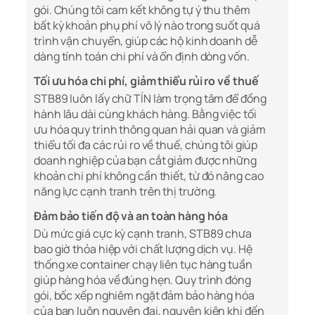
gói. Chúng tôi cam kết không tự ý thu thêm
bất kỳ khoản phụ phí vô lý nào trong suốt quá
trình vận chuyển, giúp các hộ kinh doanh dễ
dàng tính toán chi phí và ổn định dòng vốn.
Tối ưu hóa chi phí, giảm thiểu rủi ro về thuế
STB89 luôn lấy chữ TÍN làm trọng tâm để đồng
hành lâu dài cùng khách hàng. Bằng việc tối
ưu hóa quy trình thông quan hải quan và giảm
thiểu tối đa các rủi ro về thuế, chúng tôi giúp
doanh nghiệp của bạn cắt giảm được những
khoản chi phí không cần thiết, từ đó nâng cao
năng lực cạnh tranh trên thị trường.
Đảm bảo tiến độ và an toàn hàng hóa
Dù mức giá cực kỳ cạnh tranh, STB89 chưa
bao giờ thỏa hiệp với chất lượng dịch vụ. Hệ
thống xe container chạy liên tục hàng tuần
giúp hàng hóa về đúng hẹn. Quy trình đóng
gói, bốc xếp nghiêm ngặt đảm bảo hàng hóa
của bạn luôn nguyên đai, nguyên kiện khi đến