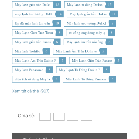
Máy lạnh giấu trần Daiki
18
Máy lạnh tủ đứng Daikin
15
máy lạnh treo tường DAIK
14
Máy lạnh giấu trần Daikin
11
lắp đặt máy lạnh âm trần
10
Máy lạnh treo tường DAIKI
9
Máy Lạnh Giấu Trần Toshi
8
thi công ống đồng máy lạ
8
Máy lạnh giấu trần Panas
6
Máy lạnh âm trần nối ống
6
Máy lạnh Toshiba
6
Máy Lạnh Âm Trần LG Inve
5
Máy Lạnh Âm Trần Daikin F
5
Máy Lạnh Giấu Trần Panaso
5
Máy lạnh Panasonic
5
Máy Lạnh Tủ Đứng Daikin F
5
diện tích sử dụng Máy lạ
5
Máy Lạnh Tủ Đứng Panason
5
Xem tất cả thẻ (907)
Chia sẻ: