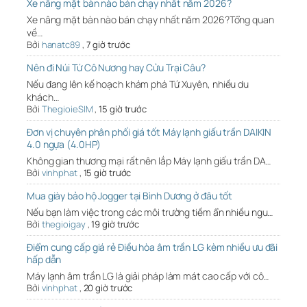
Xe nâng mặt bàn nào bán chạy nhất năm 2026?
Xe nâng mặt bàn nào bán chạy nhất năm 2026?Tổng quan
về…
Bởi
hanatc89
,
7 giờ trước
Nên đi Núi Tứ Cô Nương hay Cửu Trại Câu?
Nếu đang lên kế hoạch khám phá Tứ Xuyên, nhiều du
khách…
Bởi
ThegioieSIM
,
15 giờ trước
Đơn vị chuyên phân phối giá tốt Máy lạnh giấu trần DAIKIN
4.0 ngựa (4.0HP)
Không gian thương mại rất nên lắp Máy lạnh giấu trần DA…
Bởi
vinhphat
,
15 giờ trước
Mua giày bảo hộ Jogger tại Bình Dương ở đâu tốt
Nếu bạn làm việc trong các môi trường tiềm ẩn nhiều ngu…
Bởi
thegioigay
,
19 giờ trước
Điểm cung cấp giá rẻ Điều hòa âm trần LG kèm nhiều ưu đãi
hấp dẫn
Máy lạnh âm trần LG là giải pháp làm mát cao cấp với cô…
Bởi
vinhphat
,
20 giờ trước