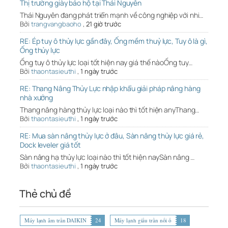
Thị trường giày bảo hộ tại Thái Nguyên
Thái Nguyên đang phát triển mạnh về công nghiệp với nhi…
Bởi
trangvangbaoho
,
21 giờ trước
RE: Ép tuy ô thủy lực gần đây, Ống mềm thuỷ lực, Tuy ô là gì,
Ống thủy lực
Ống tuy ô thủy lực loại tốt hiện nay giá thế nàoỐng tuy…
Bởi
thaontasieuthi
,
1 ngày trước
RE: Thang Nâng Thủy Lực nhập khẩu giải pháp nâng hàng
nhà xưởng
Thang nâng hàng thủy lực loại nào thì tốt hiện anyThang…
Bởi
thaontasieuthi
,
1 ngày trước
RE: Mua sàn nâng thủy lực ở đâu, Sàn nâng thủy lực giá rẻ,
Dock leveler giá tốt
Sàn nâng hạ thủy lực loại nào thì tốt hiện naySàn nâng …
Bởi
thaontasieuthi
,
1 ngày trước
Thẻ chủ đề
Máy lạnh âm trần DAIKIN
24
Máy lạnh giấu trần nối ố
18