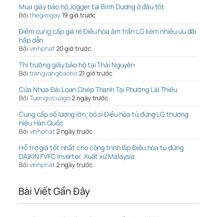
Mua giày bảo hộ Jogger tại Bình Dương ở đâu tốt
Bởi
thegioigay
19 giờ trước
Điểm cung cấp giá rẻ Điều hòa âm trần LG kèm nhiều ưu đãi
hấp dẫn
Bởi
vinhphat
20 giờ trước
Thị trường giày bảo hộ tại Thái Nguyên
Bởi
trangvangbaoho
21 giờ trước
Cửa Nhựa Đài Loan Ghép Thanh Tại Phường Lái Thiêu
Bởi
Tuongvicuago
2 ngày trước
Cung cấp số lượng lớn, bỏ sỉ Điều hòa tủ đứng LG thương
hiệu Hàn Quốc
Bởi
vinhphat
2 ngày trước
Hỗ trợ giá tốt nhất cho công trình lắp Điều hòa tủ đứng
DAIKIN FVFC Inverter, Xuất xứ Malaysia
Bởi
vinhphat
2 ngày trước
Bài Viết Gần Đây