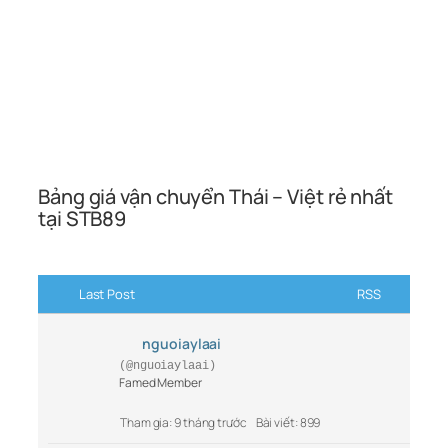
Bảng giá vận chuyển Thái – Việt rẻ nhất
tại STB89
Last Post
RSS
nguoiaylaai
(@nguoiaylaai)
Famed Member
Tham gia: 9 tháng trước
Bài viết: 899