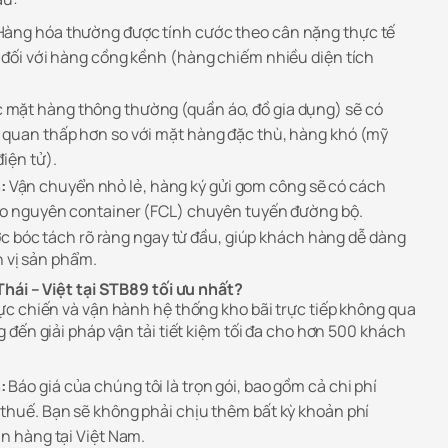
àng hóa thường được tính cước theo cân nặng thực tế
h đối với hàng cồng kềnh (hàng chiếm nhiều diện tích
 mặt hàng thông thường (quần áo, đồ gia dụng) sẽ có
 quan thấp hơn so với mặt hàng đặc thù, hàng khó (mỹ
điện tử).
:
Vận chuyển nhỏ lẻ, hàng ký gửi gom công sẽ có cách
kéo nguyên container (FCL) chuyên tuyến đường bộ.
ợc bóc tách rõ ràng ngay từ đầu, giúp khách hàng dễ dàng
n vị sản phẩm.
hái – Việt tại STB89 tối ưu nhất?
c chiến và vận hành hệ thống kho bãi trực tiếp không qua
đến giải pháp vận tải tiết kiệm tối đa cho hơn 500 khách
:
Báo giá của chúng tôi là trọn gói, bao gồm cả chi phí
 thuế. Bạn sẽ không phải chịu thêm bất kỳ khoản phí
ận hàng tại Việt Nam.