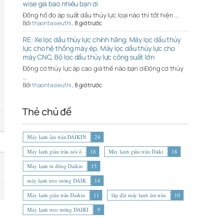
wise giá bao nhiêu bạn ơi
Đồng hồ đo áp suất dầu thủy lực loại nào thì tốt hiện …
Bởi
thaontasieuthi
,
8 giờ trước
RE: Xe lọc dầu thủy lực chính hãng, Máy lọc dầu thủy
lực cho hệ thống máy ép, Máy lọc dầu thủy lực cho
máy CNC, Bộ lọc dầu thủy lực công suất lớn
Động cơ thủy lực áp cao giá thế nào bạn ơiĐộng cơ thủy
…
Bởi
thaontasieuthi
,
8 giờ trước
Thẻ chủ đề
Máy lạnh âm trần DAIKIN
24
Máy lạnh giấu trần nối ố
18
Máy lạnh giấu trần Daiki
18
Máy lạnh tủ đứng Daikin
15
máy lạnh treo tường DAIK
14
Máy lạnh giấu trần Daikin
11
lắp đặt máy lạnh âm trần
10
Máy lạnh treo tường DAIKI
9