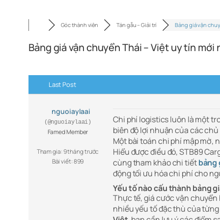
Góc thành viên
Tán gẫu – Giải trí
Bảng giá vận chu
Bảng giá vận chuyển Thái – Việt uy tín mới 
Last Post
nguoiaylaai
Chi phí logistics luôn là một 
(@nguoiaylaai)
biên độ lợi nhuận của các chủ
Famed Member
Một bài toán chi phí mập mờ, n
Hiểu được điều đó, STB89 Carg
Tham gia: 9 tháng trước
Bài viết: 899
cùng tham khảo chi tiết
bảng 
động tối ưu hóa chi phí cho n
Yếu tố nào cấu thành bảng gi
Thực tế, giá cước vận chuyển
nhiều yếu tố đặc thù của từn
Việt
, bạn cần lưu ý các điểm s