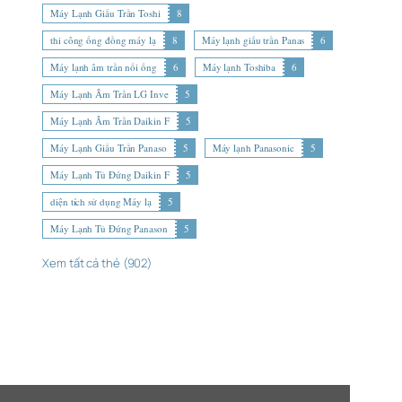
Máy Lạnh Giấu Trần Toshi
8
thi công ống đồng máy lạ
8
Máy lạnh giấu trần Panas
6
Máy lạnh âm trần nối ống
6
Máy lạnh Toshiba
6
Máy Lạnh Âm Trần LG Inve
5
Máy Lạnh Âm Trần Daikin F
5
Máy Lạnh Giấu Trần Panaso
5
Máy lạnh Panasonic
5
Máy Lạnh Tủ Đứng Daikin F
5
diện tích sử dụng Máy lạ
5
Máy Lạnh Tủ Đứng Panason
5
Xem tất cả thẻ (902)