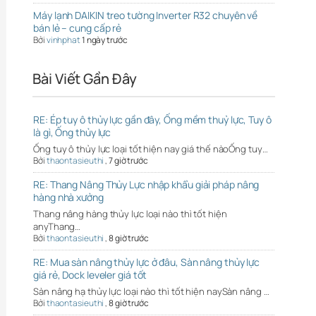
Máy lạnh DAIKIN treo tường Inverter R32 chuyên về
bán lẻ – cung cấp rẻ
Bởi
vinhphat
1 ngày trước
Bài Viết Gần Đây
RE: Ép tuy ô thủy lực gần đây, Ống mềm thuỷ lực, Tuy ô
là gì, Ống thủy lực
Ống tuy ô thủy lực loại tốt hiện nay giá thế nàoỐng tuy…
Bởi
thaontasieuthi
,
7 giờ trước
RE: Thang Nâng Thủy Lực nhập khẩu giải pháp nâng
hàng nhà xưởng
Thang nâng hàng thủy lực loại nào thì tốt hiện
anyThang…
Bởi
thaontasieuthi
,
8 giờ trước
RE: Mua sàn nâng thủy lực ở đâu, Sàn nâng thủy lực
giá rẻ, Dock leveler giá tốt
Sàn nâng hạ thủy lực loại nào thì tốt hiện naySàn nâng …
Bởi
thaontasieuthi
,
8 giờ trước