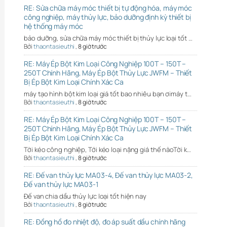
RE: Sửa chữa máy móc thiết bị tự động hóa, máy móc
công nghiệp, máy thủy lực, bảo dưỡng định kỳ thiết bị
hệ thống máy móc
bảo dưỡng, sửa chữa máy móc thiết bị thủy lực loại tốt …
Bởi
thaontasieuthi
,
8 giờ trước
RE: Máy Ép Bột Kim Loại Công Nghiệp 100T – 150T –
250T Chính Hãng, Máy Ép Bột Thủy Lực JWFM – Thiết
Bị Ép Bột Kim Loại Chính Xác Ca
máy tạo hình bột kim loại giá tốt bao nhiêu bạn ơimáy t…
Bởi
thaontasieuthi
,
8 giờ trước
RE: Máy Ép Bột Kim Loại Công Nghiệp 100T – 150T –
250T Chính Hãng, Máy Ép Bột Thủy Lực JWFM – Thiết
Bị Ép Bột Kim Loại Chính Xác Ca
Tời kéo công nghiệp, Tới kéo loại nặng giá thế nàoTời k…
Bởi
thaontasieuthi
,
8 giờ trước
RE: Đế van thủy lực MA03-4, Đế van thủy lực MA03-2,
Đế van thủy lực MA03-1
Đế van chia dầu thủy lực loại tốt hiện nay
Bởi
thaontasieuthi
,
8 giờ trước
RE: Đồng hồ đo nhiệt độ, đo áp suất dầu chính hãng