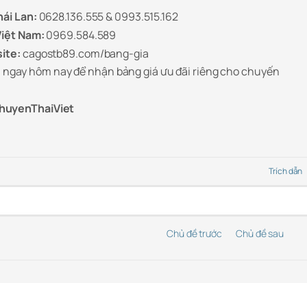
hái Lan:
0628.136.555 & 0993.515.162
Việt Nam:
0969.584.589
site:
cagostb89.com/bang-gia
89 ngay hôm nay để nhận bảng giá ưu đãi riêng cho chuyến
uyenThaiViet
Trích dẫn
Chủ đề trước
Chủ đề sau