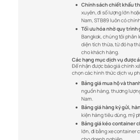
Chính sách chiết khấu th
xuyên, đi số lượng lớn hoặ
Nam, STB89 luôn có chính 
Tối ưu hóa nhờ quy trìn
Bangkok, chúng tôi phân l
diện tích thừa, từ đó hạ 
cho khách hàng.
Các hạng mục dịch vụ được á
Để nhận được báo giá chính xá
chọn các hình thức dịch vụ ph
Bảng giá mua hộ và thanh
nguồn hàng, thương lượng 
Nam.
Bảng giá hàng ký gửi, hàn
kiện hàng tiêu dùng, mỹ p
Bảng giá kéo container 
lớn, đi bằng xe container 
cho doanh nghiệp.