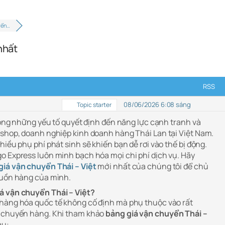
yển…
nhất
RSS
08/06/2026 6:08 sáng
Topic starter
trong những yếu tố quyết định đến năng lực cạnh tranh và
 shop, doanh nghiệp kinh doanh hàng Thái Lan tại Việt Nam.
hiều phụ phí phát sinh sẽ khiến bạn dễ rơi vào thế bị động.
o Express luôn minh bạch hóa mọi chi phí dịch vụ. Hãy
giá vận chuyển Thái – Việt
mới nhất của chúng tôi để chủ
guồn hàng của mình.
á vận chuyển Thái – Việt?
 hàng hóa quốc tế không cố định mà phụ thuộc vào rất
g chuyến hàng. Khi tham khảo
bảng giá vận chuyển Thái –
au: