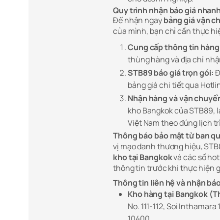
Quy trình nhận báo giá nhan
Để nhận ngay
bảng giá vận ch
của mình, bạn chỉ cần thực hi
Cung cấp thông tin hàng
thùng hàng và địa chỉ nhậ
STB89 báo giá trọn gói:
Đ
bảng giá chi tiết qua Hotl
Nhận hàng và vận chuyể
kho Bangkok của STB89, l
Việt Nam theo đúng lịch t
Thông báo bảo mật từ ban qu
vị mạo danh thương hiệu, STB
kho tại Bangkok
và các số hot
thông tin trước khi thực hiện g
Thông tin liên hệ và nhận báo
Kho hàng tại Bangkok (Th
No. 111-112, Soi Inthamar
10400.