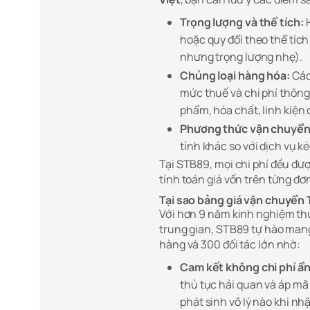
Trọng lượng và thể tích:
H
hoặc quy đổi theo thể tíc
nhưng trọng lượng nhẹ).
Chủng loại hàng hóa:
Các
mức thuế và chi phí thông
phẩm, hóa chất, linh kiện 
Phương thức vận chuyển
tính khác so với dịch vụ 
Tại STB89, mọi chi phí đều đư
tính toán giá vốn trên từng đơ
Tại sao bảng giá vận chuyển T
Với hơn 9 năm kinh nghiệm thự
trung gian, STB89 tự hào mang 
hàng và 300 đối tác lớn nhờ:
Cam kết không chi phí ẩn
thủ tục hải quan và áp mã
phát sinh vô lý nào khi nh