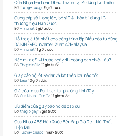
Cửa Nhựa Đài Loan Ghép Thanh Tại Phường Lái Thiêu
Bởi
Tuongvicuago
9 giờ trước
Cung cấp số lượng lớn, bỏ sỉ Điều hòa tủ đứng LG
thương hiệu Hàn Quốc
Bởi
vinhphat
9 giờ trước
Hỗ trợ giá tốt nhất cho công trình lắp Điều hòa tủ đứng
DAIKIN FVFC Inverter, Xuất xứ Malaysia
Bởi
vinhphat
11 giờ trước
Nên mua eSIM trước ngày đi khoảng bao nhiêu lâu?
Bởi
ThegioieSIM
12 giờ trước
Giày bảo hộ lót Kevlar và lót thép loại nào tốt
Bởi
Lasa
16 giờ trước
Giá cửa nhựa Đài Loan tại phường Linh Tây
Bởi
Cua Nhua – Cua Go
17 giờ trước
Ưu điểm của giày bảo hộ đế cao su
Bởi
thegioigay
17 giờ trước
Cửa Nhựa ABS Hàn Quốc Bền Đẹp Giá Rẻ – Nội Thất
Hiện Đại
Bởi
Tuongvicuago
1 ngày trước