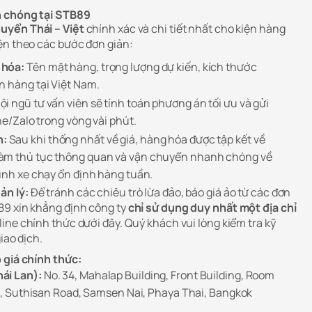
h chóng tại STB89
uyển Thái – Việt
chính xác và chi tiết nhất cho kiện hàng
ện theo các bước đơn giản:
 hóa:
Tên mặt hàng, trọng lượng dự kiến, kích thước
n hàng tại Việt Nam.
ội ngũ tư vấn viên sẽ tính toán phương án tối ưu và gửi
ine/Zalo trong vòng vài phút.
n:
Sau khi thống nhất về giá, hàng hóa được tập kết về
àm thủ tục thông quan và vận chuyển nhanh chóng về
rình xe chạy ổn định hàng tuần.
ản lý:
Để tránh các chiêu trò lừa đảo, báo giá ảo từ các đơn
89 xin khẳng định công ty
chỉ sử dụng duy nhất một địa chỉ
line chính thức dưới đây. Quý khách vui lòng kiểm tra kỹ
iao dịch.
 giá chính thức:
ái Lan):
No. 34, Mahalap Building, Front Building, Room
a 1, Suthisan Road, Samsen Nai, Phaya Thai, Bangkok