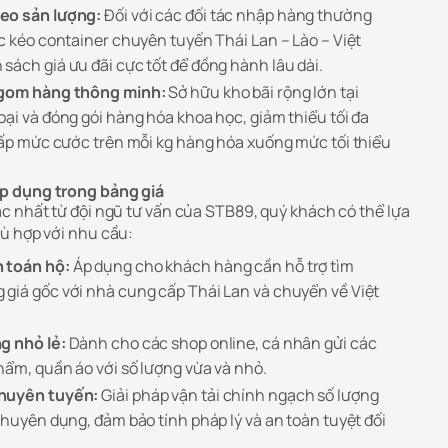
eo sản lượng:
Đối với các đối tác nhập hàng thường
c kéo container chuyên tuyến Thái Lan – Lào – Việt
sách giá ưu đãi cực tốt để đồng hành lâu dài.
h gom hàng thông minh:
Sở hữu kho bãi rộng lớn tại
oại và đóng gói hàng hóa khoa học, giảm thiểu tối đa
thấp mức cước trên mỗi kg hàng hóa xuống mức tối thiểu
p dụng trong bảng giá
c nhất từ đội ngũ tư vấn của STB89, quý khách có thể lựa
ù hợp với nhu cầu:
 toán hộ:
Áp dụng cho khách hàng cần hỗ trợ tìm
giá gốc với nhà cung cấp Thái Lan và chuyển về Việt
g nhỏ lẻ:
Dành cho các shop online, cá nhân gửi các
hẩm, quần áo với số lượng vừa và nhỏ.
chuyên tuyến:
Giải pháp vận tải chính ngạch số lượng
chuyên dụng, đảm bảo tính pháp lý và an toàn tuyệt đối