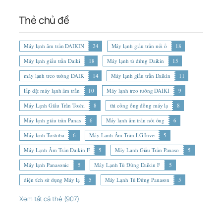
Thẻ chủ đề
Máy lạnh âm trần DAIKIN
24
Máy lạnh giấu trần nối ố
18
Máy lạnh giấu trần Daiki
18
Máy lạnh tủ đứng Daikin
15
máy lạnh treo tường DAIK
14
Máy lạnh giấu trần Daikin
11
lắp đặt máy lạnh âm trần
10
Máy lạnh treo tường DAIKI
9
Máy Lạnh Giấu Trần Toshi
8
thi công ống đồng máy lạ
8
Máy lạnh giấu trần Panas
6
Máy lạnh âm trần nối ống
6
Máy lạnh Toshiba
6
Máy Lạnh Âm Trần LG Inve
5
Máy Lạnh Âm Trần Daikin F
5
Máy Lạnh Giấu Trần Panaso
5
Máy lạnh Panasonic
5
Máy Lạnh Tủ Đứng Daikin F
5
diện tích sử dụng Máy lạ
5
Máy Lạnh Tủ Đứng Panason
5
Xem tất cả thẻ (907)