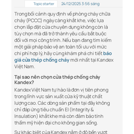
24/12/2025 3:56 sáng
Topic starter
Trong bối cảnh quy định về phòng cháy chữa
cháy (PCCC) ngày càng khắt khe, việc lựa
chọn lắp đặt cửa chuyên dụng không còn là
tùy chọn mà đã trở thành yêu cầu bắt buộc
đối với mọi công trình. Nếu bạn đang tìm kiếm
một giải pháp bảo vệ an toàn tối ưu với mức
chi phí hợp lý, hãy cùng khám phá chi tiết
báo
giá cửa thép chống cháy
mới nhất tại Kandex
Việt Nam.
Tại sao nên chọn cửa thép chống cháy
Kandex?
Kandex Việt Nam tự hào là đơn vị tiên phong
trong lĩnh vực sản xuất cửa kỹ thuật chất
lượng cao. Các dòng sản phẩm tại đây không
chỉ đáp ứng tiêu chuẩn EI (Integrity &
Insulation) khắt khe mà còn đảm bảo tính
thẩm mỹ hiện đại cho không gian sống.
Sự khác biệt của Kandex nằm ở độ bền vượt