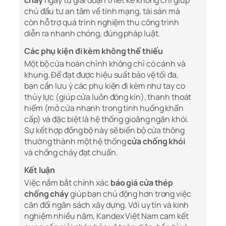
cháy
ngay từ giai đoạn thiết kế không chỉ giúp
chủ đầu tư an tâm về tính mạng, tài sản mà
còn hỗ trợ quá trình nghiệm thu công trình
diễn ra nhanh chóng, đúng pháp luật.
Các phụ kiện đi kèm không thể thiếu
Một bộ cửa hoàn chỉnh không chỉ có cánh và
khung. Để đạt được hiệu suất bảo vệ tối đa,
bạn cần lưu ý các phụ kiện đi kèm như tay co
thủy lực (giúp cửa luôn đóng kín), thanh thoát
hiểm (mở cửa nhanh trong tình huống khẩn
cấp) và đặc biệt là hệ thống gioăng ngăn khói.
Sự kết hợp đồng bộ này sẽ biến bộ cửa thông
thường thành một hệ thống
cửa chống khói
và chống cháy đạt chuẩn.
Kết luận
Việc nắm bắt chính xác
báo giá cửa thép
chống cháy
giúp bạn chủ động hơn trong việc
cân đối ngân sách xây dựng. Với uy tín và kinh
nghiệm nhiều năm, Kandex Việt Nam cam kết