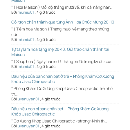
Maison
" ( Hoa Maison ) Mỗi độ tháng mười về, khi cái nắng han…
Bởi
miumiu01
,
4 giờ trước
Gói trọn chân thành qua từng Ảnh Hoa Chúc Mừng 20-10
" ( Tiệm hoa Maison ) Tháng mười về mang theo những
cơn…
Bởi
miumiu01
,
4 giờ trước
Tự tay làm hoa tặng mẹ 20-10: Gửi trao chân thành tại
Maison
" ( Shop hoa ) Ngày hai mươi tháng mười trong ký ức của…
Bởi
miumiu01
,
4 giờ trước
Dấu hiệu của bàn chân bẹt ở trẻ – Phòng Khám Cơ Xương
Khớp Usac Chiropractic
" Phòng Khám Cơ Xương Khớp Usac Chiropractic Trẻ nhỏ
th…
Bởi
uyenuyen01
,
4 giờ trước
Dấu hiệu con bị bàn chân bẹt – Phòng Khám Cơ Xương
Khớp Usac Chiropractic
" Cơ Xương Khớp Usac Chiropractic <strong>Nhìn th…
Bởi
uyenuyen01
,
4 giờ trước