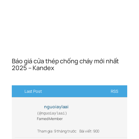
Báo giá cửa thép chống cháy mới nhất
2025 – Kandex
Last Post
RSS
nguoiaylaai
(@nguoiaylaai)
Famed Member
Tham gia: 9 tháng trước
Bài viết: 900