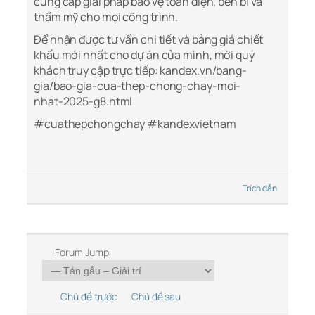
cung cấp giải pháp bảo vệ toàn diện, bền bỉ và
thẩm mỹ cho mọi công trình.
Để nhận được tư vấn chi tiết và bảng giá chiết
khấu mới nhất cho dự án của mình, mời quý
khách truy cập trực tiếp:
kandex.vn/bang-
gia/bao-gia-cua-thep-chong-chay-moi-
nhat-2025-g8.html
#cuathepchongchay #kandexvietnam
Trích dẫn
Forum Jump:
Chủ đề trước
Chủ đề sau