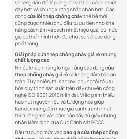
sẽ tăng dần để đáp ứng lớp vật liệu cách nhiệt
dày hơn và khung xương chắc chắn hơn. Các
dòng
cửa lõi thép chống cháy
thế hệ mới
cũng được nhiều chủ đầu tư ưu tiên nhờ khả
năng cách âm và cách nhiệt hiệu quả, dù mức
giá có thể nhỉnh hơn đôi chút so với các dòng
phổ thông.
Giải pháp cửa thép chống cháy giá rẻ nhưng
chất lượng cao
Nhiều khách hàng lo ngại rằng các dòng
cửa
thép chống cháy giá rẻ
sẽ không đảm bảo an
toàn. Tuy nhiên, tại Kandex, chúng tôi tối ưu
hóa quy trình sản xuất trên dây chuyền công
nghệ ISO 9001:2015 hiện đại. Việc giảm thiểu
hao hụt nguyên liệu và tự động hóa giúp
Kandex mang đến mức giá cạnh tranh nhất
thị trường mà vẫn đảm bảo đầy đủ giấy chứng
nhận kiểm định của Cục Cảnh sát PCCC.
Đầu tư đúng mức vào
báo giá cửa thép chống