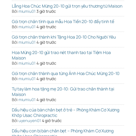
Lẵng Hoa Chúc Mừng 20-10 gửi trọn yêu thương từ Maison
Bởi
miumiu01
3 giờ trước
Gói trọn chân tình qua mẫu Hoa Tiền 20-10 đầy tinh tế
Bởi
miumiu01
4 giờ trước
Gói trọn chân thành khi Tặng Hoa 20-10 Cho Người Yêu
Bởi
miumiu01
4 giờ trước
Hoa Mừng 20-10 gửi trao nét thanh tao tại Tiệm Hoa
Maison
Bởi
miumiu01
4 giờ trước
Gói trọn chân thành qua từng Ảnh Hoa Chúc Mừng 20-10
Bởi
miumiu01
4 giờ trước
Tự tay làm hoa tặng mẹ 20-10: Gửi trao chân thành tại
Maison
Bởi
miumiu01
4 giờ trước
Dấu hiệu của bàn chân bẹt ở trẻ – Phòng Khám Cơ Xương
Khớp Usac Chiropractic
Bởi
uyenuyen01
4 giờ trước
Dấu hiệu con bị bàn chân bẹt – Phòng Khám Cơ Xương