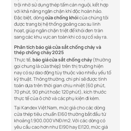
trội nhờ sử dụng thép tấm cán nguội, kết hợp
với khả năng ngăn chặn khí độc hoàn hảo.
Đặc biệt, dòng
cửa chống khói
của chúng tôi
được trang bị hệ thống gioăng cao su linh
hoạt, giúp ngăn chặn triệt để khói đen tràn
sang các khu vực an toàn khi có sự cố xảy ra.
Phân tích báo giá cửa sắt chống cháy và
thép chống cháy 2025
Thực tế,
báo giá cửa sắt chống cháy
(thường
gọi chung là cửa thép) trên thị trường hiện
nay có sự dao động tùy thuộc vào nhiều yếu tố
kỹ thuật. Thông thường, chi phí sẽ được tính
toán dựa trên thời gian chịu nhiệt (60 phút,
70 phút, 90 phút hoặc 120 phút), kích thước
thực tế của ô chờ và các phụ kiện đi kèm.
Tại Kandex Việt Nam, mức giá cho các dòng
cửa thép tiêu chuẩn EI60 thường bắt đầu từ
khoảng 1.900.000 VNĐ/m2. Với các dòng có
yêu cầu cao hơn như EI90 hay EI120, mức giá