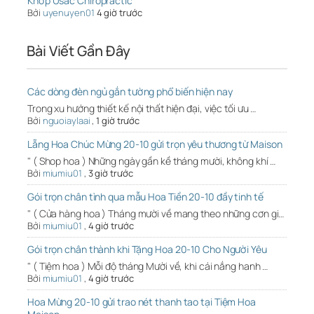
Khớp Usac Chiropractic
Bởi
uyenuyen01
4 giờ trước
Bài Viết Gần Đây
Các dòng đèn ngủ gắn tường phổ biến hiện nay
Trong xu hướng thiết kế nội thất hiện đại, việc tối ưu …
Bởi
nguoiaylaai
,
1 giờ trước
Lẵng Hoa Chúc Mừng 20-10 gửi trọn yêu thương từ Maison
" ( Shop hoa ) Những ngày gần kề tháng mười, không khí …
Bởi
miumiu01
,
3 giờ trước
Gói trọn chân tình qua mẫu Hoa Tiền 20-10 đầy tinh tế
" ( Cửa hàng hoa ) Tháng mười về mang theo những cơn gi…
Bởi
miumiu01
,
4 giờ trước
Gói trọn chân thành khi Tặng Hoa 20-10 Cho Người Yêu
" ( Tiệm hoa ) Mỗi độ tháng Mười về, khi cái nắng hanh …
Bởi
miumiu01
,
4 giờ trước
Hoa Mừng 20-10 gửi trao nét thanh tao tại Tiệm Hoa