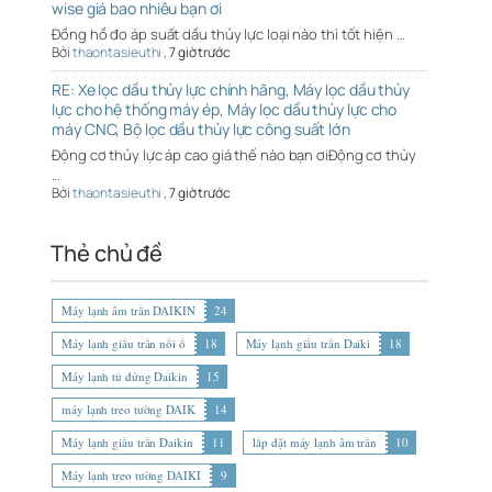
wise giá bao nhiêu bạn ơi
Đồng hồ đo áp suất dầu thủy lực loại nào thì tốt hiện …
Bởi
thaontasieuthi
,
7 giờ trước
RE: Xe lọc dầu thủy lực chính hãng, Máy lọc dầu thủy
lực cho hệ thống máy ép, Máy lọc dầu thủy lực cho
máy CNC, Bộ lọc dầu thủy lực công suất lớn
Động cơ thủy lực áp cao giá thế nào bạn ơiĐộng cơ thủy
…
Bởi
thaontasieuthi
,
7 giờ trước
Thẻ chủ đề
Máy lạnh âm trần DAIKIN
24
Máy lạnh giấu trần nối ố
18
Máy lạnh giấu trần Daiki
18
Máy lạnh tủ đứng Daikin
15
máy lạnh treo tường DAIK
14
Máy lạnh giấu trần Daikin
11
lắp đặt máy lạnh âm trần
10
Máy lạnh treo tường DAIKI
9