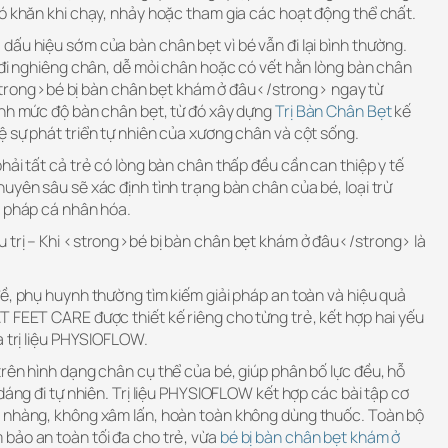
hó khăn khi chạy, nhảy hoặc tham gia các hoạt động thể chất.
ấu hiệu sớm của bàn chân bẹt vì bé vẫn đi lại bình thường.
 đi nghiêng chân, dễ mỏi chân hoặc có vết hằn lòng bàn chân
c <strong>bé bị bàn chân bẹt khám ở đâu</strong> ngay từ
ịnh mức độ bàn chân bẹt, từ đó xây dựng
Trị Bàn Chân Bẹt
kế
ệ sự phát triển tự nhiên của xương chân và cột sống.
hải tất cả trẻ có lòng bàn chân thấp đều cần can thiệp y tế
uyên sâu sẽ xác định tình trạng bàn chân của bé, loại trừ
i pháp cá nhân hóa.
 trị – Khi <strong>bé bị bàn chân bẹt khám ở đâu</strong> là
ề, phụ huynh thường tìm kiếm giải pháp an toàn và hiệu quả
T FEET CARE được thiết kế riêng cho từng trẻ, kết hợp hai yếu
à trị liệu PHYSIOFLOW.
rên hình dạng chân cụ thể của bé, giúp phân bố lực đều, hỗ
 dáng đi tự nhiên. Trị liệu PHYSIOFLOW kết hợp các bài tập cơ
ẹ nhàng, không xâm lấn, hoàn toàn không dùng thuốc. Toàn bộ
bảo an toàn tối đa cho trẻ, vừa
bé bị bàn chân bẹt khám ở