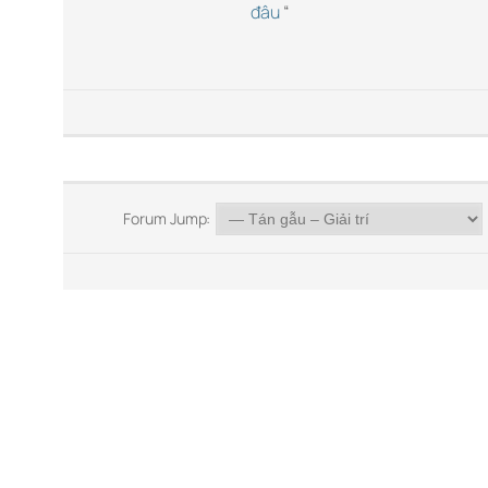
đâu
“
Forum Jump: