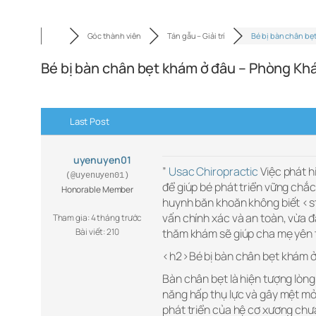
Góc thành viên
Tán gẫu – Giải trí
Bé bị bàn chân bẹt
Bé bị bàn chân bẹt khám ở đâu – Phòng K
Last Post
uyenuyen01
”
Usac Chiropractic
Việc phát h
(@uyenuyen01)
để giúp bé phát triển vững chắc
Honorable Member
huynh băn khoăn không biết <s
vấn chính xác và an toàn, vừa 
Tham gia: 4 tháng trước
Bài viết: 210
thăm khám sẽ giúp cha mẹ yên 
<h2>Bé bị bàn chân bẹt khám ở 
Bàn chân bẹt là hiện tượng lòng
năng hấp thụ lực và gây mệt mỏi
phát triển của hệ cơ xương chưa