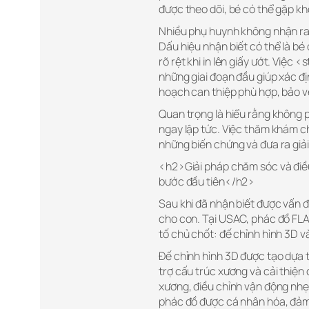
được theo dõi, bé có thể gặp k
Nhiều phụ huynh không nhận ra d
Dấu hiệu nhận biết có thể là bé
rõ rệt khi in lên giấy ướt. Việ
những giai đoạn đầu giúp xác đ
hoạch can thiệp phù hợp, bảo v
Quan trọng là hiểu rằng không p
ngay lập tức. Việc thăm khám ch
những biến chứng và đưa ra giả
<h2>Giải pháp chăm sóc và điều
bước đầu tiên</h2>
Sau khi đã nhận biết được vấn đ
cho con. Tại USAC, phác đồ FLA
tố chủ chốt: đế chỉnh hình 3D v
Đế chỉnh hình 3D được tạo dựa t
trợ cấu trúc xương và cải thiện
xương, điều chỉnh vận động nh
phác đồ được cá nhân hóa, đảm 