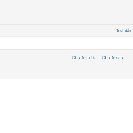
Trích dẫn
Chủ đề trước
Chủ đề sau