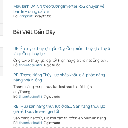
Máy lạnh DAIKIN treo tường Inverter R32 chuyên về
bán lẻ – cung cấp rẻ
Bởi
vinhphat
1 ngày trước
Bài Viết Gần Đây
RE: Ép tuy ô thủy lực gần đây, Ống mềm thuỷ lực, Tuy ô
là gì, Ống thủy lực
Ống tuy ô thủy lực loại tốt hiện nay giá thế nàoỐng tuy…
Bởi
thaontasieuthi
,
6 giờ trước
RE: Thang Nâng Thủy Lực nhập khẩu giải pháp nâng
hàng nhà xưởng
Thang nâng hàng thủy lực loại nào thì tốt hiện
anyThang…
Bởi
thaontasieuthi
,
7 giờ trước
RE: Mua sàn nâng thủy lực ở đâu, Sàn nâng thủy lực
giá rẻ, Dock leveler giá tốt
Sàn nâng hạ thủy lực loại nào thì tốt hiện naySàn nâng …
Bởi
thaontasieuthi
,
7 giờ trước