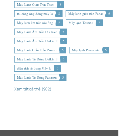
Máy Lạnh Giấu Trần Toshi
8
thi công ống đồng máy lạ
8
Máy lạnh giấu trần Panas
6
Máy lạnh âm trần nối ống
6
Máy lạnh Toshiba
6
Máy Lạnh Âm Trần LG Inve
5
Máy Lạnh Âm Trần Daikin F
5
Máy Lạnh Giấu Trần Panaso
5
Máy lạnh Panasonic
5
Máy Lạnh Tủ Đứng Daikin F
5
diện tích sử dụng Máy lạ
5
Máy Lạnh Tủ Đứng Panason
5
Xem tất cả thẻ (902)