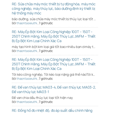
RE: Sửa chữa máy móc thiết bị tự động hóa, máy móc
công nghiệp, máy thủy lực, bảo dưỡng định kỳ thiết bị
hệ thống máy móc
bảo dưỡng, sửa chữa máy móc thiết bị thủy lực loại tốt …
Bởi
thaontasieuthi
,
7 giờ trước
RE: Máy Ép Bột Kim Loại Công Nghiệp 100T – 150T –
250T Chính Hãng, Máy Ép Bột Thủy Lực JWFM – Thiết
Bị Ép Bột Kim Loại Chính Xác Ca
máy tạo hình bột kim loại giá tốt bao nhiêu bạn ơimáy t…
Bởi
thaontasieuthi
,
7 giờ trước
RE: Máy Ép Bột Kim Loại Công Nghiệp 100T – 150T –
250T Chính Hãng, Máy Ép Bột Thủy Lực JWFM – Thiết
Bị Ép Bột Kim Loại Chính Xác Ca
Tời kéo công nghiệp, Tới kéo loại nặng giá thế nàoTời k…
Bởi
thaontasieuthi
,
7 giờ trước
RE: Đế van thủy lực MA03-4, Đế van thủy lực MA03-2,
Đế van thủy lực MA03-1
Đế van chia dầu thủy lực loại tốt hiện nay
Bởi
thaontasieuthi
,
7 giờ trước
RE: Đồng hồ đo nhiệt độ, đo áp suất dầu chính hãng