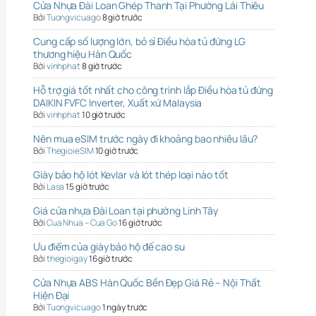
Cửa Nhựa Đài Loan Ghép Thanh Tại Phường Lái Thiêu
Bởi
Tuongvicuago
8 giờ trước
Cung cấp số lượng lớn, bỏ sỉ Điều hòa tủ đứng LG
thương hiệu Hàn Quốc
Bởi
vinhphat
8 giờ trước
Hỗ trợ giá tốt nhất cho công trình lắp Điều hòa tủ đứng
DAIKIN FVFC Inverter, Xuất xứ Malaysia
Bởi
vinhphat
10 giờ trước
Nên mua eSIM trước ngày đi khoảng bao nhiêu lâu?
Bởi
ThegioieSIM
10 giờ trước
Giày bảo hộ lót Kevlar và lót thép loại nào tốt
Bởi
Lasa
15 giờ trước
Giá cửa nhựa Đài Loan tại phường Linh Tây
Bởi
Cua Nhua – Cua Go
16 giờ trước
Ưu điểm của giày bảo hộ đế cao su
Bởi
thegioigay
16 giờ trước
Cửa Nhựa ABS Hàn Quốc Bền Đẹp Giá Rẻ – Nội Thất
Hiện Đại
Bởi
Tuongvicuago
1 ngày trước