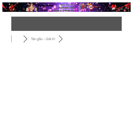
Chuyển
đến
phần
nội
dung
Tán gẫu – Giải trí