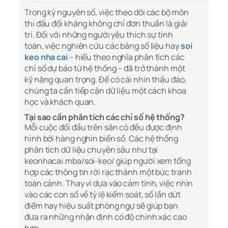
Trong kỷ nguyên số, việc theo dõi các bộ môn
thi đấu đối kháng không chỉ đơn thuần là giải
trí. Đối với những người yêu thích sự tính
toán, việc nghiên cứu các bảng số liệu hay
soi
keo nha cai
– hiểu theo nghĩa phân tích các
chỉ số dự báo từ hệ thống – đã trở thành một
kỹ năng quan trọng. Để có cái nhìn thấu đáo,
chúng ta cần tiếp cận dữ liệu một cách khoa
học và khách quan.
Tại sao cần phân tích các chỉ số hệ thống?
Mỗi cuộc đối đầu trên sân cỏ đều được định
hình bởi hàng nghìn biến số. Các hệ thống
phân tích dữ liệu chuyên sâu như tại
keonhacai.mba/soi-keo/ giúp người xem tổng
hợp các thông tin rời rạc thành một bức tranh
toàn cảnh. Thay vì dựa vào cảm tính, việc nhìn
vào các con số về tỷ lệ kiểm soát, số lần dứt
điểm hay hiệu suất phòng ngự sẽ giúp bạn
đưa ra những nhận định có độ chính xác cao