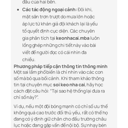
đấu của hai bên.
Các tác động ngoại cảnh:
Đôi khi,
mặt sân trơn trượt do mưa lớn hoặc
áp lực từ khán giả đội khách lại là yếu
tố quyết định cục diện. Các chuyên
gia phân tích tại
keonhacai.mba
luôn
lồng ghép những chi tiết này vào bài
viết để người đọc có cái nhìn đa
chiều.
Phương pháp tiếp cận thông tin thông minh
Một sai lầm phổ biến là chỉ nhìn vào các con
số mà bỏ qua bối cảnh. Khi tham khảo thông
tin tại chuyên mục
soi keo nha cai
, hãy học
cách đặt câu hỏi: “Tại sao hệ thống lại đưa ra
chỉ số này?”.
Ví dụ, nếu một đội bóng mạnh có chỉ số ưu thế
không quá cao trước đối thủ yếu, rất có thể họ
đang có ý định giữ chân cho đấu trường châu
lục hoặc đang gặp vấn đề nội bộ. Sự nhạy bén