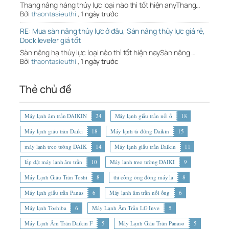
Thang nâng hàng thủy lực loại nào thì tốt hiện anyThang…
Bởi
thaontasieuthi
,
1 ngày trước
RE: Mua sàn nâng thủy lực ở đâu, Sàn nâng thủy lực giá rẻ,
Dock leveler giá tốt
Sàn nâng hạ thủy lực loại nào thì tốt hiện naySàn nâng …
Bởi
thaontasieuthi
,
1 ngày trước
Thẻ chủ đề
Máy lạnh âm trần DAIKIN
24
Máy lạnh giấu trần nối ố
18
Máy lạnh giấu trần Daiki
18
Máy lạnh tủ đứng Daikin
15
máy lạnh treo tường DAIK
14
Máy lạnh giấu trần Daikin
11
lắp đặt máy lạnh âm trần
10
Máy lạnh treo tường DAIKI
9
Máy Lạnh Giấu Trần Toshi
8
thi công ống đồng máy lạ
8
Máy lạnh giấu trần Panas
6
Máy lạnh âm trần nối ống
6
Máy lạnh Toshiba
6
Máy Lạnh Âm Trần LG Inve
5
Máy Lạnh Âm Trần Daikin F
5
Máy Lạnh Giấu Trần Panaso
5