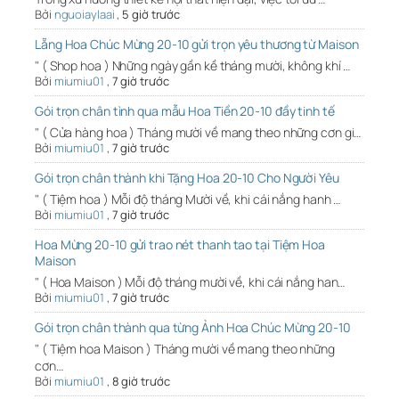
Bởi
nguoiaylaai
,
5 giờ trước
Lẵng Hoa Chúc Mừng 20-10 gửi trọn yêu thương từ Maison
" ( Shop hoa ) Những ngày gần kề tháng mười, không khí …
Bởi
miumiu01
,
7 giờ trước
Gói trọn chân tình qua mẫu Hoa Tiền 20-10 đầy tinh tế
" ( Cửa hàng hoa ) Tháng mười về mang theo những cơn gi…
Bởi
miumiu01
,
7 giờ trước
Gói trọn chân thành khi Tặng Hoa 20-10 Cho Người Yêu
" ( Tiệm hoa ) Mỗi độ tháng Mười về, khi cái nắng hanh …
Bởi
miumiu01
,
7 giờ trước
Hoa Mừng 20-10 gửi trao nét thanh tao tại Tiệm Hoa
Maison
" ( Hoa Maison ) Mỗi độ tháng mười về, khi cái nắng han…
Bởi
miumiu01
,
7 giờ trước
Gói trọn chân thành qua từng Ảnh Hoa Chúc Mừng 20-10
" ( Tiệm hoa Maison ) Tháng mười về mang theo những
cơn…
Bởi
miumiu01
,
8 giờ trước