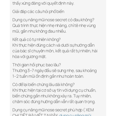
thấy xứng đáng với quyết định này.
Giải đáp các câu hỏi phổ biến
Dụng cụ nâng mũi nose secret có đau không?
Quá trình thực hiện nhẹ nhàng, chỉ tê nhẹ vùng
mũi, gần như không đau nhiều.
Kết quả có tự nhiên không?
Khi thực hiện đúng cách và dưới sự hướng dẫn
của bác sĩ chuyên môn, kết quả rất tự nhiên, hài
hòa với gương mặt.
Thời gian hồi phục bao lâu?
Thường 3–7 ngày đầu sẽ sưng nhẹ, sau khoảng
1–2 tuần mũi ổn định gần như hoàn toàn.
Có để lại biến chứng lâu dài không?
Khi thực hiện tại cơ sở uy tín với dụng cụ chuẩn,
biến chứng gần như không xảy ra. Tuy nhiên,
chăm sóc đúng hướng dẫn vẫn rất quan trọng.
Dụng cụ nâng mũi nose secret phù hợp ( XEM
CHI TIẾT BÀI VIẾT TẠI ĐÂY:
dụng cụ nâng mũi