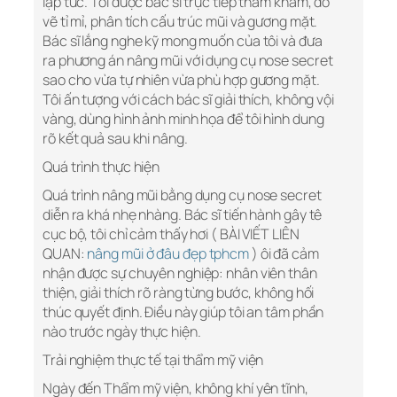
lập tức. Tôi được bác sĩ trực tiếp thăm khám, đo
vẽ tỉ mỉ, phân tích cấu trúc mũi và gương mặt.
Bác sĩ lắng nghe kỹ mong muốn của tôi và đưa
ra phương án nâng mũi với dụng cụ nose secret
sao cho vừa tự nhiên vừa phù hợp gương mặt.
Tôi ấn tượng với cách bác sĩ giải thích, không vội
vàng, dùng hình ảnh minh họa để tôi hình dung
rõ kết quả sau khi nâng.
Quá trình thực hiện
Quá trình nâng mũi bằng dụng cụ nose secret
diễn ra khá nhẹ nhàng. Bác sĩ tiến hành gây tê
cục bộ, tôi chỉ cảm thấy hơi ( BÀI VIẾT LIÊN
QUAN:
nâng mũi ở đâu đẹp tphcm
) ôi đã cảm
nhận được sự chuyên nghiệp: nhân viên thân
thiện, giải thích rõ ràng từng bước, không hối
thúc quyết định. Điều này giúp tôi an tâm phần
nào trước ngày thực hiện.
Trải nghiệm thực tế tại thẩm mỹ viện
Ngày đến Thẩm mỹ viện, không khí yên tĩnh,