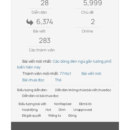
28
5,999
Diễn đàn
Chủ đề
6,374
2
Bài viết
Online
283
Các thành viên
Bài viết mới nhất:
Các dòng đèn ngủ gắn tường phổ
biến hiện nay
Thành viên mới nhất:
77rtio1
Bài viết mới
Bài chưa đọc
Thẻ
Biểu tượng diễn đàn:
Diễn đàn không chứa bài viết chưa đọc
Diễn đàn có bài chưa đọc
Biểu tượng bài viết:
Not Replied
Đã trả lời
Hoạt động
Hot
Dính
Unapproved
Đã giải quyết
Riêng tư
Đóng