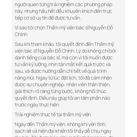
người quen từng trải nghiệm các phương pháp
này, nhưng hầu hết đều khuyến khích đến trực
tiếp cơ sở uy tín để được tư vấn.
Vì sao tôi chọn Thẩm mỹ viện bác sĩ Nguyễn Đỗ
Chỉnh
Sau khi tham khảo, tôi quyết định đến Thẩm mỹ
viện bác sĩ Nguyễn Đỗ Chỉnh. Lý do không chỉ bởi
danh tiếng của bác sĩ, mà còn vì tôi muốn được
tư vấn kỹ lưỡng, nhìn tận mắt kết quả trước và
sau, và được hướng dẫn chi tiết về quá trình
nâng mũi. Ngay từ lúc đặt lịch, tôi đã cảm nhận
được sự chuyên nghiệp: nhân viên thân thiện,
giải thích rõ ràng từng bước, không hối thúc
quyết định. Điều này giúp tôi an tâm phần nào
trước ngày thực hiện.
Trải nghiệm thực tế tại thẩm mỹ viện
Ngày đến Thẩm mỹ viện, không khí yên tĩnh,
sạch sẽ và hiện đại khiến tôi thấy dễ chịu ngay