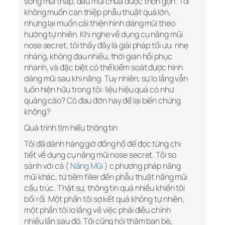
sống mũi thấp, đầu mũi chưa được thon gọn. Tôi
không muốn can thiệp phẫu thuật quá lớn,
nhưng lại muốn cải thiện hình dáng mũi theo
hướng tự nhiên. Khi nghe về dụng cụ nâng mũi
nose secret, tôi thấy đây là giải pháp tối ưu: nhẹ
nhàng, không đau nhiều, thời gian hồi phục
nhanh, và đặc biệt có thể kiểm soát được hình
dáng mũi sau khi nâng. Tuy nhiên, sự lo lắng vẫn
luôn hiện hữu trong tôi: liệu hiệu quả có như
quảng cáo? Có đau đớn hay để lại biến chứng
không?
Quá trình tìm hiểu thông tin
Tôi đã dành hàng giờ đồng hồ để đọc từng chi
tiết về dụng cụ nâng mũi nose secret. Tôi so
sánh với cá (
Nâng Mũi
) c phương pháp nâng
mũi khác, từ tiêm filler đến phẫu thuật nâng mũi
cấu trúc. Thật sự, thông tin quá nhiều khiến tôi
bối rối. Một phần tôi sợ kết quả không tự nhiên,
một phần tôi lo lắng về việc phải điều chỉnh
nhiều lần sau đó. Tôi cũng hỏi thăm bạn bè,