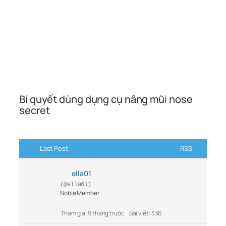
Bí quyết dùng dụng cụ nâng mũi nose
secret
Last Post
RSS
ella01
(@ella01)
Noble Member
Tham gia: 9 tháng trước
Bài viết: 336