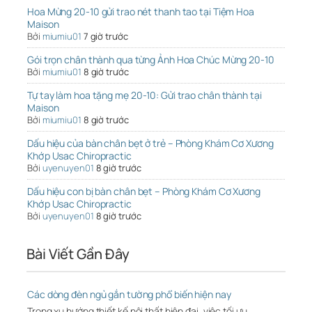
Hoa Mừng 20-10 gửi trao nét thanh tao tại Tiệm Hoa
Maison
Bởi
miumiu01
7 giờ trước
Gói trọn chân thành qua từng Ảnh Hoa Chúc Mừng 20-10
Bởi
miumiu01
8 giờ trước
Tự tay làm hoa tặng mẹ 20-10: Gửi trao chân thành tại
Maison
Bởi
miumiu01
8 giờ trước
Dấu hiệu của bàn chân bẹt ở trẻ – Phòng Khám Cơ Xương
Khớp Usac Chiropractic
Bởi
uyenuyen01
8 giờ trước
Dấu hiệu con bị bàn chân bẹt – Phòng Khám Cơ Xương
Khớp Usac Chiropractic
Bởi
uyenuyen01
8 giờ trước
Bài Viết Gần Đây
Các dòng đèn ngủ gắn tường phổ biến hiện nay
Trong xu hướng thiết kế nội thất hiện đại, việc tối ưu …