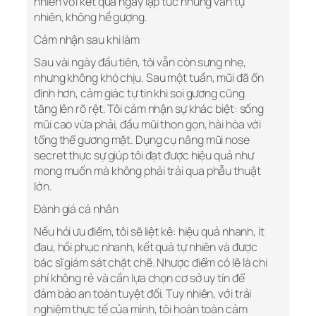
nhiên với kết quả ngay lập tức nhưng vẫn tự
nhiên, không hề gượng.
Cảm nhận sau khi làm
Sau vài ngày đầu tiên, tôi vẫn còn sưng nhẹ,
nhưng không khó chịu. Sau một tuần, mũi đã ổn
định hơn, cảm giác tự tin khi soi gương cũng
tăng lên rõ rệt. Tôi cảm nhận sự khác biệt: sống
mũi cao vừa phải, đầu mũi thon gọn, hài hòa với
tổng thể gương mặt. Dụng cụ nâng mũi nose
secret thực sự giúp tôi đạt được hiệu quả như
mong muốn mà không phải trải qua phẫu thuật
lớn.
Đánh giá cá nhân
Nếu hỏi ưu điểm, tôi sẽ liệt kê: hiệu quả nhanh, ít
đau, hồi phục nhanh, kết quả tự nhiên và được
bác sĩ giám sát chặt chẽ. Nhược điểm có lẽ là chi
phí không rẻ và cần lựa chọn cơ sở uy tín để
đảm bảo an toàn tuyệt đối. Tuy nhiên, với trải
nghiệm thực tế của mình, tôi hoàn toàn cảm