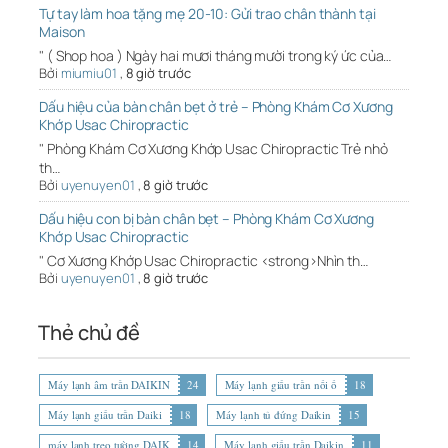
Tự tay làm hoa tặng mẹ 20-10: Gửi trao chân thành tại
Maison
" ( Shop hoa ) Ngày hai mươi tháng mười trong ký ức của…
Bởi
miumiu01
,
8 giờ trước
Dấu hiệu của bàn chân bẹt ở trẻ – Phòng Khám Cơ Xương
Khớp Usac Chiropractic
" Phòng Khám Cơ Xương Khớp Usac Chiropractic Trẻ nhỏ
th…
Bởi
uyenuyen01
,
8 giờ trước
Dấu hiệu con bị bàn chân bẹt – Phòng Khám Cơ Xương
Khớp Usac Chiropractic
" Cơ Xương Khớp Usac Chiropractic <strong>Nhìn th…
Bởi
uyenuyen01
,
8 giờ trước
Thẻ chủ đề
Máy lạnh âm trần DAIKIN
24
Máy lạnh giấu trần nối ố
18
Máy lạnh giấu trần Daiki
18
Máy lạnh tủ đứng Daikin
15
máy lạnh treo tường DAIK
14
Máy lạnh giấu trần Daikin
11