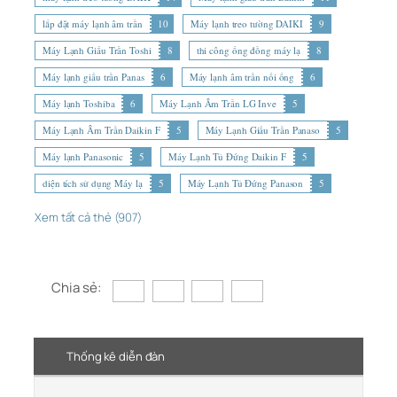
lắp đặt máy lạnh âm trần
10
Máy lạnh treo tường DAIKI
9
Máy Lạnh Giấu Trần Toshi
8
thi công ống đồng máy lạ
8
Máy lạnh giấu trần Panas
6
Máy lạnh âm trần nối ống
6
Máy lạnh Toshiba
6
Máy Lạnh Âm Trần LG Inve
5
Máy Lạnh Âm Trần Daikin F
5
Máy Lạnh Giấu Trần Panaso
5
Máy lạnh Panasonic
5
Máy Lạnh Tủ Đứng Daikin F
5
diện tích sử dụng Máy lạ
5
Máy Lạnh Tủ Đứng Panason
5
Xem tất cả thẻ (907)
Chia sẻ:
Thống kê diễn đàn