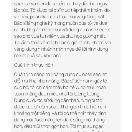
sạch sẽ và hiện đại khiến tôi thấy dễ chịu ngay
lập tức. Tôi được bác sĩ trực tiếp thăm khám, đo
vẽ tỉ mỉ, phân tích cấu trúc mũi và gương mặt.
Bác sĩ lắng nghe kỹ mong muốn của tôi và đưa
ra phương án nâng mũi với dụng cụ nose secret
sao cho vừa tự nhiên vừa phù hợp gương mặt.
Tôi ấn tượng với cách bác sĩ giải thích, không vội
vàng, dùng hình ảnh minh họa để tôi hình dung
rõ kết quả sau khi nâng.
Quá trình thực hiện
Quá trình nâng mũi bằng dụng cụ nose secret
diễn ra khá nhẹ nhàng. Bác sĩ tiến hành gây tê
cục bộ, tôi chỉ cảm thấy hơi tê vùng mũi, hoàn
toàn không đau nhiều như tôi tưởng tượng.
Dụng cụ được sử dụng cẩn thận, từng bước
được bác sĩ kiểm soát. Thời gian thực hiện chỉ
khoảng một tiếng, và tôi có thể nhìn thấy hình
dáng mũi được nâng lên dần, sống mũi thẳng
hơn, đầu mũi thon gọn hơn. Tôi thực sự ngạc