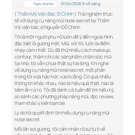
01/04/2026 9:46 sáng
Topic starter
(
Thẩm Mỹ Viện Bác Sĩ Chỉnh
) Trải nghiệm thực
tế với dụng cụ nâng mũi nose secret tại Thẩm
mỹ viện bác sĩ Nguyễn Đỗ Chỉnh
Tôi là một người phụ nữ luôn để ý đến ngoại hình,
đặc biệt là gương mặt. Mũi, với tôi, luôn là điểm
nhạy cảm nhất. Dù đã thử nhiều cách makeup,
contour, thậm chí các sản phẩm chăm sóc mũi
tại nhà, tôi vẫn chưa thật sự hài lòng. Khi nghe
về dụng cụ nâng mũi nose secret, một phần
trong tôi vừa háo hức vừa lo lắng. Có quá nhiều
thông tin khác nhau, nào là hiệu quả thật, nào là
tiềm ẩn rủi ro. Tôi đã dành cả tuần để tìm hiểu kỹ,
so sánh các phương pháp nâng mũi, đọc review,
tham khảo ý kiến bạn bè.
Lý do tôi quyết định tìm hiểu dụng cụ nâng mũi
nose secret
Mỗi lần soi gương, tôi cảm nhận rõ sự tự ti về