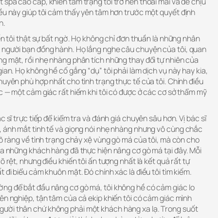
spa cao cấp, khiến tâm trạng tôi trở nên thoải mái và dễ chịu
iều này giúp tôi cảm thấy yên tâm hơn trước một quyết định
h.
iến tôi thật sự bất ngờ. Họ không chỉ đơn thuần là những nhân
 người bạn đồng hành. Họ lắng nghe câu chuyện của tôi, quan
ng mặt, rồi nhẹ nhàng phân tích những thay đổi tự nhiên của
gian. Họ không hề cố gắng “dụ” tôi phải làm dịch vụ này hay kia,
huyên phù hợp nhất cho tình trạng thực tế của tôi. Chính điều
c — một cảm giác rất hiếm khi tôi có được ở các cơ sở thẩm mỹ
c sĩ trực tiếp để kiểm tra và đánh giá chuyên sâu hơn. Vị bác sĩ
, ánh mắt tinh tế và giọng nói nhẹ nhàng nhưng vô cùng chắc
rõ ràng về tình trạng chảy xệ vùng gò má của tôi, mà còn cho
ủa những khách hàng đã thực hiện nâng cơ gò má tại đây. Mỗi
õ rệt, nhưng điều khiến tôi ấn tượng nhất là kết quả rất tự
 đi biểu cảm khuôn mặt. Đó chính xác là điều tôi tìm kiếm.
ng để bắt đầu nâng cơ gò má, tôi không hề có cảm giác lo
ên nghiệp, tận tâm của cả ekip khiến tôi có cảm giác mình
ười thân chứ không phải một khách hàng xa lạ. Trong suốt