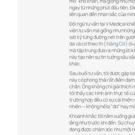
mổ” khô khan, mà giống như một 
ngay từ những phút đầu tiên. Đ
liên quan đến nhan sắc của mìn
Đội ngũ tư vấn tại V Medical kh
viên tư vấn mà giống như những
sát kỹ từng đường nét trên gươ
da và cơ theo th (
Nâng Cơ
) ời 
mà tập trung đưa ra những lời k
này tạo nên sự tin tưởng sâu sắ
khác.
Sau buổi tư vấn, tôi được gặp bá
này có phong thái rất điềm đạm
chắn. Ông không chỉ giải thích 
tôi thấy các hình ảnh thực tế c
trường hợp đều có sự cải thiện r
nhiên — không hề bị “đơ” hay mất
Khoảnh khắc tôi nằm xuống giườ
lắng như trước khi đến. Sự chuy
đang được chăm sóc như một ng