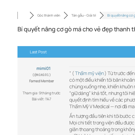
Góc thành viên
Tán gẫu – Giải trí
Bí quyết nâng cơ 
Bí quyết nâng cơ gò má cho vẻ đẹp thanh t
Last Post
mimi01
” (
Thẩm mỹ viện
) Từ trước đến
(@mimi01)
có một điều khiến tôi băn khoăn
Famed Member
chùng xuống nhẹ, khiến khuôn mặ
“giữ dáng” khá tốt, nhưng tôi hi
Tham gia: 9 tháng trước
Bài viết: 1147
quyết định tìm hiểu về các phươ
Thẩm Mỹ V Medical — nơi đã man
Ấn tượng đầu tiên khi tôi bước c
Mọi chi tiết trong viện đều đượ
giãn thoang thoảng trong không