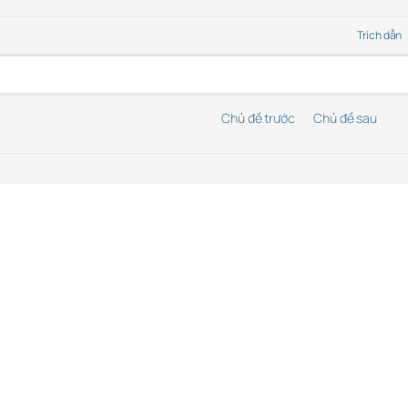
Trích dẫn
Chủ đề trước
Chủ đề sau