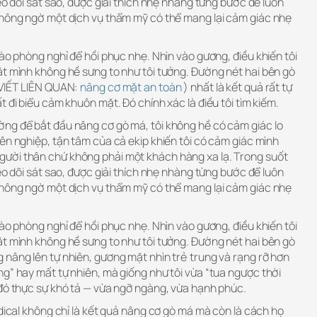
eo dõi sát sao, được giải thích nhẹ nhàng từng bước để luôn
không ngờ một dịch vụ thẩm mỹ có thể mang lại cảm giác nhẹ
vào phòng nghỉ để hồi phục nhẹ. Nhìn vào gương, điều khiến tôi
ặt mình không hề sưng to như tôi tưởng. Đường nét hai bên gò
 VIẾT LIÊN QUAN:
nâng cơ mặt an toàn
) nhất là kết quả rất tự
 đi biểu cảm khuôn mặt. Đó chính xác là điều tôi tìm kiếm.
ng để bắt đầu nâng cơ gò má, tôi không hề có cảm giác lo
ên nghiệp, tận tâm của cả ekip khiến tôi có cảm giác mình
ười thân chứ không phải một khách hàng xa lạ. Trong suốt
eo dõi sát sao, được giải thích nhẹ nhàng từng bước để luôn
không ngờ một dịch vụ thẩm mỹ có thể mang lại cảm giác nhẹ
vào phòng nghỉ để hồi phục nhẹ. Nhìn vào gương, điều khiến tôi
ặt mình không hề sưng to như tôi tưởng. Đường nét hai bên gò
 nâng lên tự nhiên, gương mặt nhìn trẻ trung và rạng rỡ hơn
g” hay mất tự nhiên, mà giống như tôi vừa “tua ngược thời
 đó thực sự khó tả — vừa ngỡ ngàng, vừa hạnh phúc.
edical không chỉ là kết quả nâng cơ gò má mà còn là cách họ