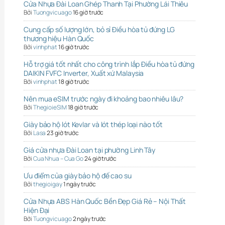
Cửa Nhựa Đài Loan Ghép Thanh Tại Phường Lái Thiêu
Bởi
Tuongvicuago
16 giờ trước
Cung cấp số lượng lớn, bỏ sỉ Điều hòa tủ đứng LG
thương hiệu Hàn Quốc
Bởi
vinhphat
16 giờ trước
Hỗ trợ giá tốt nhất cho công trình lắp Điều hòa tủ đứng
DAIKIN FVFC Inverter, Xuất xứ Malaysia
Bởi
vinhphat
18 giờ trước
Nên mua eSIM trước ngày đi khoảng bao nhiêu lâu?
Bởi
ThegioieSIM
18 giờ trước
Giày bảo hộ lót Kevlar và lót thép loại nào tốt
Bởi
Lasa
23 giờ trước
Giá cửa nhựa Đài Loan tại phường Linh Tây
Bởi
Cua Nhua – Cua Go
24 giờ trước
Ưu điểm của giày bảo hộ đế cao su
Bởi
thegioigay
1 ngày trước
Cửa Nhựa ABS Hàn Quốc Bền Đẹp Giá Rẻ – Nội Thất
Hiện Đại
Bởi
Tuongvicuago
2 ngày trước