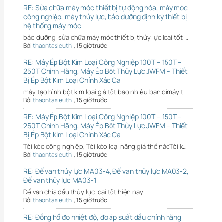
RE: Sửa chữa máy móc thiết bị tự động hóa, máy móc
công nghiệp, máy thủy lực, bảo dưỡng định kỳ thiết bị
hệ thống máy móc
bảo dưỡng, sửa chữa máy móc thiết bị thủy lực loại tốt …
Bởi
thaontasieuthi
,
15 giờ trước
RE: Máy Ép Bột Kim Loại Công Nghiệp 100T – 150T –
250T Chính Hãng, Máy Ép Bột Thủy Lực JWFM – Thiết
Bị Ép Bột Kim Loại Chính Xác Ca
máy tạo hình bột kim loại giá tốt bao nhiêu bạn ơimáy t…
Bởi
thaontasieuthi
,
15 giờ trước
RE: Máy Ép Bột Kim Loại Công Nghiệp 100T – 150T –
250T Chính Hãng, Máy Ép Bột Thủy Lực JWFM – Thiết
Bị Ép Bột Kim Loại Chính Xác Ca
Tời kéo công nghiệp, Tới kéo loại nặng giá thế nàoTời k…
Bởi
thaontasieuthi
,
15 giờ trước
RE: Đế van thủy lực MA03-4, Đế van thủy lực MA03-2,
Đế van thủy lực MA03-1
Đế van chia dầu thủy lực loại tốt hiện nay
Bởi
thaontasieuthi
,
15 giờ trước
RE: Đồng hồ đo nhiệt độ, đo áp suất dầu chính hãng