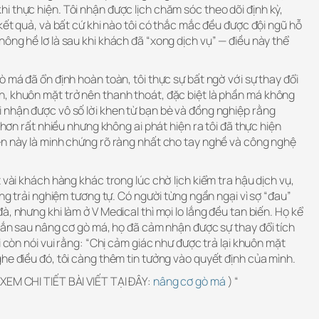
 thực hiện. Tôi nhận được lịch chăm sóc theo dõi định kỳ,
 kết quả, và bất cứ khi nào tôi có thắc mắc đều được đội ngũ hỗ
ông hề lơ là sau khi khách đã “xong dịch vụ” — điều này thể
ò má đã ổn định hoàn toàn, tôi thực sự bất ngờ với sự thay đổi
, khuôn mặt trở nên thanh thoát, đặc biệt là phần má không
 nhận được vô số lời khen từ bạn bè và đồng nghiệp rằng
n hơn rất nhiều nhưng không ai phát hiện ra tôi đã thực hiện
ên này là minh chứng rõ ràng nhất cho tay nghề và công nghệ
 vài khách hàng khác trong lúc chờ lịch kiểm tra hậu dịch vụ,
ững trải nghiệm tương tự. Có người từng ngần ngại vì sợ “đau”
, nhưng khi làm ở V Medical thì mọi lo lắng đều tan biến. Họ kể
ngắn sau nâng cơ gò má, họ đã cảm nhận được sự thay đổi tích
i còn nói vui rằng: “Chị cảm giác như được trả lại khuôn mặt
he điều đó, tôi càng thêm tin tưởng vào quyết định của mình.
XEM CHI TIẾT BÀI VIẾT TẠI ĐÂY:
nâng cơ gò má
) “