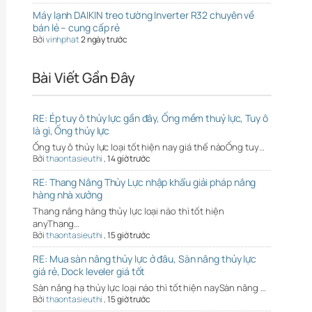
Máy lạnh DAIKIN treo tường Inverter R32 chuyên về
bán lẻ – cung cấp rẻ
Bởi
vinhphat
2 ngày trước
Bài Viết Gần Đây
RE: Ép tuy ô thủy lực gần đây, Ống mềm thuỷ lực, Tuy ô
là gì, Ống thủy lực
Ống tuy ô thủy lực loại tốt hiện nay giá thế nàoỐng tuy…
Bởi
thaontasieuthi
,
14 giờ trước
RE: Thang Nâng Thủy Lực nhập khẩu giải pháp nâng
hàng nhà xưởng
Thang nâng hàng thủy lực loại nào thì tốt hiện
anyThang…
Bởi
thaontasieuthi
,
15 giờ trước
RE: Mua sàn nâng thủy lực ở đâu, Sàn nâng thủy lực
giá rẻ, Dock leveler giá tốt
Sàn nâng hạ thủy lực loại nào thì tốt hiện naySàn nâng …
Bởi
thaontasieuthi
,
15 giờ trước