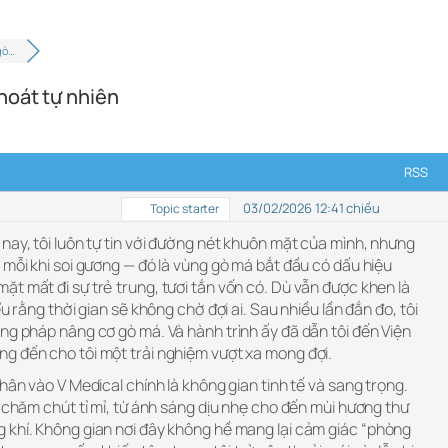
gò…
hoát tự nhiên
RSS
03/02/2026 12:41 chiều
Topic starter
 nay, tôi luôn tự tin với đường nét khuôn mặt của mình, nhưng
 mỗi khi soi gương — đó là vùng gò má bắt đầu có dấu hiệu
t mất đi sự trẻ trung, tươi tắn vốn có. Dù vẫn được khen là
ểu rằng thời gian sẽ không chờ đợi ai. Sau nhiều lần đắn đo, tôi
ng pháp nâng cơ gò má. Và hành trình ấy đã dẫn tôi đến Viện
g đến cho tôi một trải nghiệm vượt xa mong đợi.
hân vào V Medical chính là không gian tinh tế và sang trọng.
c chăm chút tỉ mỉ, từ ánh sáng dịu nhẹ cho đến mùi hương thư
 khí. Không gian nơi đây không hề mang lại cảm giác “phòng