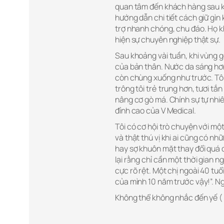
quan tâm đến khách hàng sau khi
hướng dẫn chi tiết cách giữ gìn
trợ nhanh chóng, chu đáo. Họ kh
hiện sự chuyên nghiệp thật sự.
Sau khoảng vài tuần, khi vùng g
của bản thân. Nước da sáng hơn
còn chùng xuống như trước. Tôi
trông tôi trẻ trung hơn, tươi tắ
nâng cơ gò má. Chính sự tự nhi
đỉnh cao của V Medical.
Tôi có cơ hội trò chuyện với một
và thật thú vị khi ai cũng có nh
hay sợ khuôn mặt thay đổi quá đà
lại rằng chỉ cần một thời gian 
cực rõ rệt. Một chị ngoài 40 tuổ
của mình 10 năm trước vậy!”. Ng
Không thể không nhắc đến yế ( 