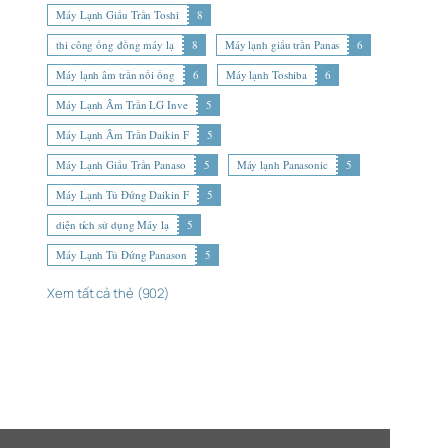
Máy Lạnh Giấu Trần Toshi
8
thi công ống đồng máy lạ
8
Máy lạnh giấu trần Panas
6
Máy lạnh âm trần nối ống
6
Máy lạnh Toshiba
6
Máy Lạnh Âm Trần LG Inve
5
Máy Lạnh Âm Trần Daikin F
5
Máy Lạnh Giấu Trần Panaso
5
Máy lạnh Panasonic
5
Máy Lạnh Tủ Đứng Daikin F
5
diện tích sử dụng Máy lạ
5
Máy Lạnh Tủ Đứng Panason
5
Xem tất cả thẻ (902)