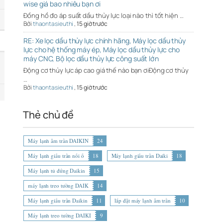
wise giá bao nhiêu bạn ơi
Đồng hồ đo áp suất dầu thủy lực loại nào thì tốt hiện …
Bởi
thaontasieuthi
,
15 giờ trước
RE: Xe lọc dầu thủy lực chính hãng, Máy lọc dầu thủy
lực cho hệ thống máy ép, Máy lọc dầu thủy lực cho
máy CNC, Bộ lọc dầu thủy lực công suất lớn
Động cơ thủy lực áp cao giá thế nào bạn ơiĐộng cơ thủy
…
Bởi
thaontasieuthi
,
15 giờ trước
Thẻ chủ đề
Máy lạnh âm trần DAIKIN
24
Máy lạnh giấu trần nối ố
18
Máy lạnh giấu trần Daiki
18
Máy lạnh tủ đứng Daikin
15
máy lạnh treo tường DAIK
14
Máy lạnh giấu trần Daikin
11
lắp đặt máy lạnh âm trần
10
Máy lạnh treo tường DAIKI
9