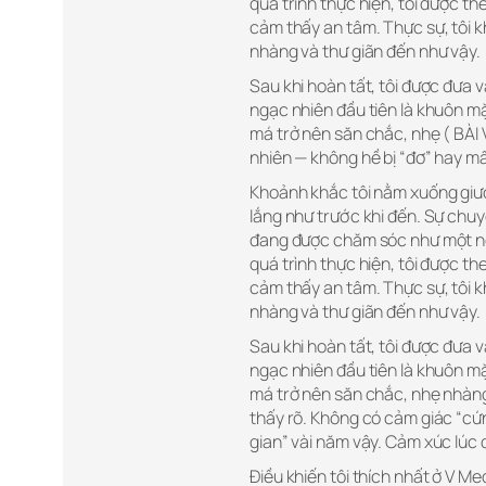
quá trình thực hiện, tôi được th
cảm thấy an tâm. Thực sự, tôi 
nhàng và thư giãn đến như vậy.
Sau khi hoàn tất, tôi được đưa 
ngạc nhiên đầu tiên là khuôn m
má trở nên săn chắc, nhẹ ( BÀI
nhiên — không hề bị “đơ” hay mất
Khoảnh khắc tôi nằm xuống giườ
lắng như trước khi đến. Sự chuy
đang được chăm sóc như một ng
quá trình thực hiện, tôi được th
cảm thấy an tâm. Thực sự, tôi 
nhàng và thư giãn đến như vậy.
Sau khi hoàn tất, tôi được đưa 
ngạc nhiên đầu tiên là khuôn m
má trở nên săn chắc, nhẹ nhàng
thấy rõ. Không có cảm giác “cứn
gian” vài năm vậy. Cảm xúc lúc
Điều khiến tôi thích nhất ở V M